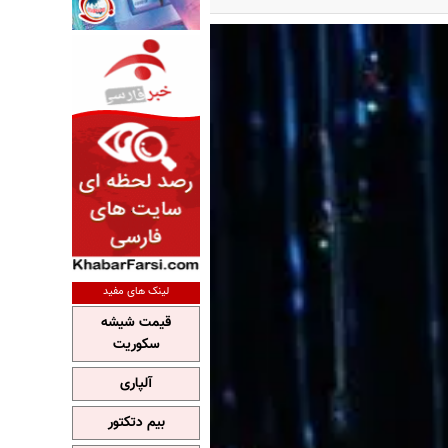
لینک های مفید
قیمت شیشه
سکوریت
آلپاری
بیم دتکتور