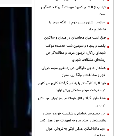
ترامپ از افشای کمبود مهمات آمریکا خشمگین
است
اجازه باز شدن مسیر دوم در تنگه هرمز را
نخواهیم داد
فرق است میان مجاهدان در میدان و ساکتین
یکصد و پنجاه و سومین شب خدمت؛ موکب
شهدای رزکان، تریبون مردم و مطالبه‌گر حل
ریشه‌ای مشکلات شهری
هشدار حاجی دلیگانی درباره تغییر سهم دریای
خزر و مخالفت با واگذاری امتیاز
باید افراد کارآمدتر را به کار گرفت/ کاری می کنیم
در معیشت مردم مشکلی پیش نیاید
هدف قرار گرفتن اتاق‌ فرماندهی مزدوران عربستان
در یمن
این دیپلماسی نمایشی، شکست خورده است/
واقعیت‌ها را بپذیرید و به تعهدات خود عمل کنید
امید مالباختگان رمزارز آبکی به فروش اموال
محکومان