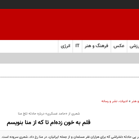
زشی
عکس
فرهنگ و هنر
IT
انرژی
 هنر
»
ادبیات، نشر و رسانه
شعری از «حامد عسکری» درباره حادثه تلخ منا
قلم به خون زده‌ام تا که از منا بنویسم
پی حادثه دلخراشی که برای هزاران نفر مسلمان و از جمله ایرانیان، در منا رخ داد، شعری سروده‌ است.