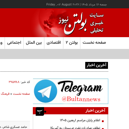
جمعه ۱۶ مرداد ۱۴۰۵
|
Friday , 07 August 2026
صفحه نخست
بولتن ۲
اقتصادی
بین الملل
اجتماعی
ور
آخرین اخبار
یک اتفاق عجیب در «لوور»
کد خبر:
۲۹۵۴۸۸
صفحه نخست
»
فرهنگ و
آخرین اخبار
اعلام پایان مراسم اربعین ۱۴۰۵
حامد عسکری شاعر، در 
توقف صادرات نفت عربستان به آمریکا