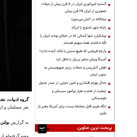
گستره امپراتوری ایران در ۵ قرن پیش از میلاد؛
تصویری از ایران ۲۵ قرن پیش
میانکاله در آتش می‌سوزد
زلزله شهر یاسوج را لرزاند
پزشکیان: تنها کسانی که در خیابان بودند ایران را
نگه نداشتند همه سهیم هستند
پارچه فروشی که هیچ نسبتی با بانک آینده ندارد!
آمریکا ویزای سفیر برزیل را باطل کرد
نقض آتش‌بس و حملات رژیم صهیونیستی به
جنوب لبنان
جدال بهرام افشاری و امین حیایی در صدر جدول
حمایت از هشت هزار نوآموز سیستان و
بلوچستانی
گروه ادبیات، نش
تنگه هرمز قابل معامله نیست برای آمریکا معبر باز
نفر مسلمان و از
نکنید
به گزارش
بولتن 
پربحث ترین عناوین
وضو گرفته‌ام از 