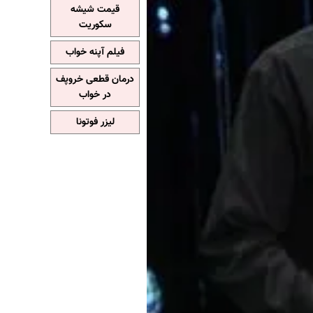
قیمت شیشه
سکوریت
فیلم آپنه خواب
درمان قطعی خروپف
در خواب
لیزر فوتونا