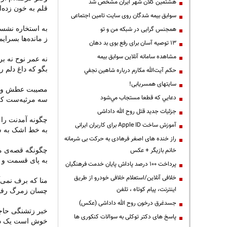
هشتمین کلان شهر ایران مشخص شد
قلم به خون زده‌ام
سوابق بیمه شدگان روی سایت تامین اجتماعی
به استخاره نشست
همجنس گرایی در شبکه من و تو
ز مانده‌ها بسرایم
13 توصیه آسان برای رفع بوی بد دهان
مشاهده سامانه آنلاين سوابق بیمه
نه عمر نوح نه 
بگو که داغ دلم ر
حكم آيت‌الله مكارم درباره شاهين نجفي
سایتهای همسریابی!
مصیبت عطش و م
دعايي كه قطعا مستجاب مي‌شود
سه مرثیه‌ست که 
جزئیات جدید قتل روح الله داداشی
چگونه آمدنت را 
آموزش ساخت Apple ID برای کاربران ایرانی
به خط اشک به س
راز خنده های اصغر فرهادی به حرکت بی شرمانه
خانم بازیگر + عکس
چگونگه قصه‌ی م
به پای قسمت و ت
پرداخت ۱۰۰ درصد پاداش پایان خدمت فرهنگیان
خلافی آنلاین/استعلام خلافی خودرو از طریق
منا که برف نمی
اینترنت، پیام کوتاه ، تلفن
چسان زمرگ رفیقا
جسدغرق درخون روح الله داداشی (عکس)
خبر زتشنگی حاجی
پاسخ های دکتر توکلی به سوالات کنکوری ها
خوش است یک دو 