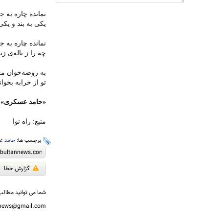
نمانده چاره به ج
یکی به بند و یکی
نمانده چاره به 
چه را ز ناله‌ی زن
به روضه‌خوان محل
تو از خرابه بخوا
«حامد عسکری»
منبع: راه نوا
برچسب ها:
حامد ع
گزارش خطا
شما می توانید مطالب 
nnews@gmail.com