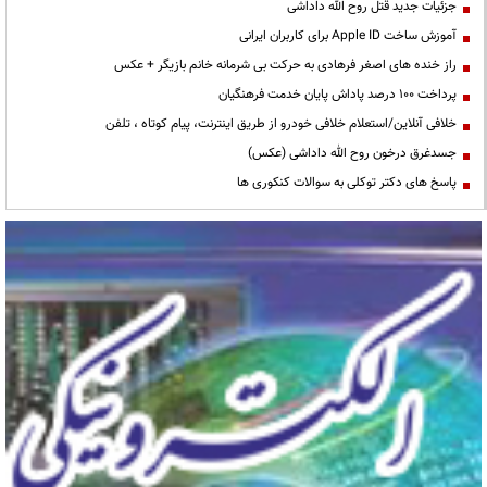
جزئیات جدید قتل روح الله داداشی
آموزش ساخت Apple ID برای کاربران ایرانی
راز خنده های اصغر فرهادی به حرکت بی شرمانه خانم بازیگر + عکس
پرداخت ۱۰۰ درصد پاداش پایان خدمت فرهنگیان
خلافی آنلاین/استعلام خلافی خودرو از طریق اینترنت، پیام کوتاه ، تلفن
جسدغرق درخون روح الله داداشی (عکس)
پاسخ های دکتر توکلی به سوالات کنکوری ها