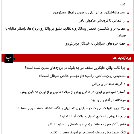
کنید
امید مالباختگان رمزارز آبکی به فروش اموال محکومان
از التماس تا فروپاشی هژمونی دلار
مطالبه برای شکستن انحصار پیمانکاری؛ نظارت دقیق بر واگذاری پروژه‌ها، راهکار مقابله با
فساد
حمله نیروهای اسرائیلی به خبرنگار پرس‌تی‌وی
پربازدید ها
چرا قالب وافل جایگزین سقف تیرچه بلوک در پروژه‌های مدرن شده است؟
تشخیص روان‌شناختی ترامپ: «او تجسم خالص شیطان است!»
۲ گزینه صنعا برای ریاض
گستره امپراتوری ایران در ۵ قرن پیش از میلاد؛ تصویری از ایران ۲۵ قرن پیش
میانکاله در آتش می‌سوزد
پزشکیان: تنها کسانی که در خیابان بودند ایران را نگه نداشتند همه سهیم هستند
پارچه فروشی که هیچ نسبتی با بانک آینده ندارد!
نقض آتش‌بس و حملات رژیم صهیونیستی به جنوب لبنان
تنگه هرمز قابل معامله نیست برای آمریکا معبر باز نکنید