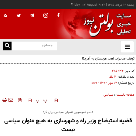
جمعه ۱۶ مرداد ۱۴۰۵
|
Friday , 07 August 2026
از
و
ته
توقف صادرات نفت عربستان به آمریکا
ن
نو
کد خبر:
۲۹۵۴۳۴
تعداد نظرات:
۳ نظر
تاریخ انتشار:
۰۷ مهر ۱۳۹۴ - ۱۱:۰۹
صفحه نخست
»
سیاسی
‍‍‍ پ
پ
عضو کمیسیون عمران مجلس بیان کرد
قضیه استیضاح وزیر راه و شهرسازی به هیچ عنوان سیاسی
نیست