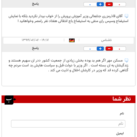
پاسخ
0
0
آقای قاذرمزری جنابعالی وزیر آموزش پرورش را از خواب بیدار نکردید بلکه با نمایش
استیضاح وسپس رای منفی به استیضاخ باج انتقالی هفتاد نفر رامصر وخواهانید ا
ناشناس
|
|
۱۹:۱۷ - ۱۳۹۴/۰۷/۰۷
پاسخ
0
0
مسکن مهر اگر هم بد بوده بخش زیادی از جمعیت کشور ددر ان سهیم هستند و
زندگیشان به ان بسته است . اگر وزیر با دولت قبل و سیاست هایش بد است مردم چه
گناهی کرده اند که وزیر در کارشان اخلال و اذیت می کند .
نظر شما
نام
ایمیل