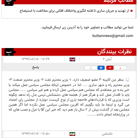
مطالب مرتبط
از تهدید و جریان سازی تا فتنه انگیزی واختلاف افکنی برای مخالفت با استیضاح
شما می توانید مطالب و تصاویر خود را به آدرس زیر ارسال فرمایید.
bultannews@gmail.com
نظرات بینندگان
انتشار یافته:
۳
آرش 2
|
|
۱۷:۲۹ - ۱۳۹۴/۰۷/۰۷
در انتظار بررسی:
پاسخ
1
0
غیر قابل انتشار:
بنظر من کابینه 3 عضو ضعیف دارد. 1- وزیر محترم نفت 2- وزیر محترم صنعت 3-
وزیر محترم راه و شهر سازی .... اما در خصوص اینکه مجلس سیاسی عمل میکند یا
خیر بنده نیز معتقدم که مجلس هم سیاسی عمل کرده و هم غیر سیاسی ..... مجلس
باید با اقتدار عمل کند و هرگز هم از هجمه های دشمنانش ترسی بدل راه ندهد چگونه
است وزیری که با قراردادهای فاجعه باری از نوع کرسنت دوباره از مجلس رای اعتماد
می گیرد و اینجا ما باید بگویم که آفرین مجلس سیاسی عمل نکرده اما اگر همین
مجلس بعد از گذشت بیش از 2 سال باز هم دید که خیر این آقا با عزل و نصب های که
در وزارتخانه انجام داده........
ناشناس
|
|
۱۷:۵۰ - ۱۳۹۴/۰۷/۰۷