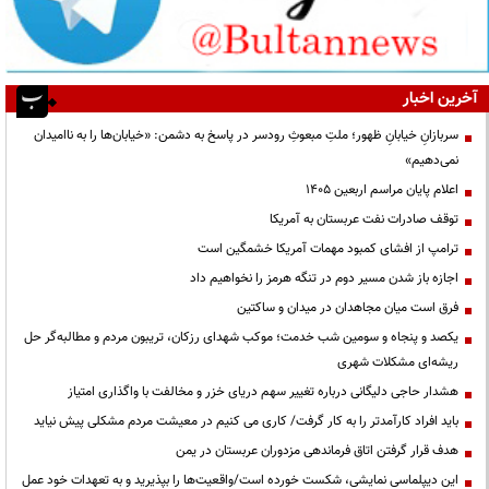
آخرین اخبار
سربازانِ خیابانِ ظهور؛ ملتِ مبعوثِ رودسر در پاسخ به دشمن: «خیابان‌ها را به ناامیدان
نمی‌دهیم»
اعلام پایان مراسم اربعین ۱۴۰۵
توقف صادرات نفت عربستان به آمریکا
ترامپ از افشای کمبود مهمات آمریکا خشمگین است
اجازه باز شدن مسیر دوم در تنگه هرمز را نخواهیم داد
فرق است میان مجاهدان در میدان و ساکتین
یکصد و پنجاه و سومین شب خدمت؛ موکب شهدای رزکان، تریبون مردم و مطالبه‌گر حل
ریشه‌ای مشکلات شهری
هشدار حاجی دلیگانی درباره تغییر سهم دریای خزر و مخالفت با واگذاری امتیاز
باید افراد کارآمدتر را به کار گرفت/ کاری می کنیم در معیشت مردم مشکلی پیش نیاید
هدف قرار گرفتن اتاق‌ فرماندهی مزدوران عربستان در یمن
این دیپلماسی نمایشی، شکست خورده است/واقعیت‌ها را بپذیرید و به تعهدات خود عمل