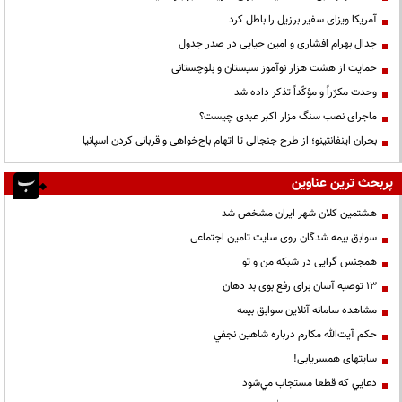
آمریکا ویزای سفیر برزیل را باطل کرد
جدال بهرام افشاری و امین حیایی در صدر جدول
حمایت از هشت هزار نوآموز سیستان و بلوچستانی
وحدت مکرّراً و مؤکّداً تذکر داده شد
ماجرای نصب سنگ مزار اکبر عبدی چیست؟
بحران اینفانتینو؛ از طرح جنجالی تا اتهام باج‌خواهی و قربانی کردن اسپانیا
پربحث ترین عناوین
هشتمین کلان شهر ایران مشخص شد
سوابق بیمه شدگان روی سایت تامین اجتماعی
همجنس گرایی در شبکه من و تو
13 توصیه آسان برای رفع بوی بد دهان
مشاهده سامانه آنلاين سوابق بیمه
حكم آيت‌الله مكارم درباره شاهين نجفي
سایتهای همسریابی!
دعايي كه قطعا مستجاب مي‌شود