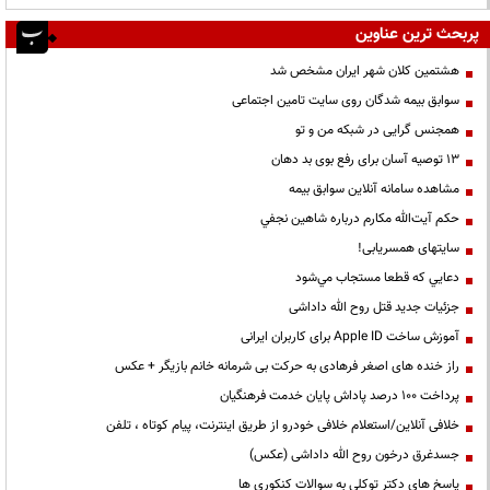
پربحث ترین عناوین
هشتمین کلان شهر ایران مشخص شد
سوابق بیمه شدگان روی سایت تامین اجتماعی
همجنس گرایی در شبکه من و تو
13 توصیه آسان برای رفع بوی بد دهان
مشاهده سامانه آنلاين سوابق بیمه
حكم آيت‌الله مكارم درباره شاهين نجفي
سایتهای همسریابی!
دعايي كه قطعا مستجاب مي‌شود
جزئیات جدید قتل روح الله داداشی
آموزش ساخت Apple ID برای کاربران ایرانی
راز خنده های اصغر فرهادی به حرکت بی شرمانه خانم بازیگر + عکس
پرداخت ۱۰۰ درصد پاداش پایان خدمت فرهنگیان
خلافی آنلاین/استعلام خلافی خودرو از طریق اینترنت، پیام کوتاه ، تلفن
جسدغرق درخون روح الله داداشی (عکس)
پاسخ های دکتر توکلی به سوالات کنکوری ها