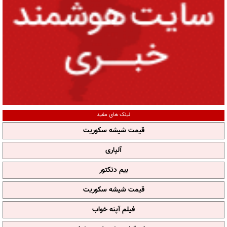
لینک های مفید
قیمت شیشه سکوریت
آلپاری
بیم دتکتور
قیمت شیشه سکوریت
فیلم آپنه خواب