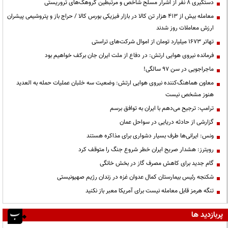
دستگیری ۸ نفر از اشرار مسلح شاخص و مرتبطین گروهک‌های تروریستی
معامله بیش از ۴۱۳ هزار تن کالا در بازار فیزیکی بورس کالا / حراج باز و پتروشیمی پیشران
ارزش معاملات روز شدند
تهاتر ۱۶۷۳ میلیارد تومان از اموال شرکت‌های تراستی
فرمانده نیروی هوایی ارتش: در دفاع از ملت ایران جان برکف خواهیم بود
ماجراجویی در سن ۹۷ سالگی!
معاون هماهنگ‌کننده نیروی هوایی ارتش: وضعیت سه خلبان عملیات حمله به العدید
هنوز مشخص نیست
ترامپ: ترجیح می‌دهم با ایران به توافق برسم
گزارشی از حادثه دریایی در سواحل عمان
ونس: ایرانی‌ها طرف بسیار دشواری برای مذاکره هستند
رویترز: هشدار صریح ایران خطر شروع جنگ را متوقف کرد
گام جدید برای کاهش مصرف گاز در بخش خانگی
شکنجه رئیس بیمارستان کمال عدوان غزه در زندان رژیم صهیونیستی
تنگه هرمز قابل معامله نیست برای آمریکا معبر باز نکنید
پربازدید ها