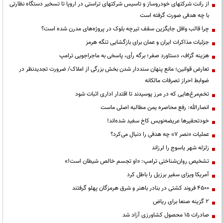
از رانت‌ شرکتهای خودروساز و تاسیس شرکتهای تراستی در اروپا تا تسخیر دستگاه نظارتی
با چه هدفی صورت گرفته است
چرا قالب وافل جایگزین سقف تیرچه بلوک در پروژه‌های مدرن شده است؟
جزئیات مذاکرات ایران و عمان برای بازگشایی تنگه هرمز
هزینه گزاف، دستاورد صفر؛ برگه رأی، پاسخی به ماجراجویی ترامپ
تعارض قوانین؛ مانع پنهان سنددار شدن بخش بزرگی از املاک/ ضرورت تجدیدنظر در
ضوابط احراز تصرفات مالکانه
تخم‌مرغ‌هایی که در مرز پوسیدند تا اقتدار اداری اثبات شود
انصارالله: رفع محاصره یمن مطالبه اصلی ماست
خودتحقیرها عریضه‌نویس کاخ سفید شده‌اند!
عملیات «نصر ۷» چه هدفی را دنبال می‌کرد؟
زلزله شهر یاسوج را لرزاند
تشخیص روان‌شناختی ترامپ: «او تجسم خالص شیطان است!»
آمریکا ویزای سفیر برزیل را باطل کرد
۴۵۰۰ فروند کشتی در بنادر باهنر و شرق هرمزگان پهلو گرفتند
۲ گزینه صنعا برای ریاض
صادرات ۱۵ محصول کشاورزی آزاد شد