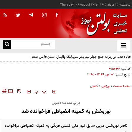
پنجشنبه ۱۵ مرداد ۱۴۰۵
|
Thursday , 06 August 2026
از
و
ته
فولاد غدیر نی‌ریز به جمع چهار تیم برتر سوپرلیگ والیبال استان فارس صعود کرد
ن
نو
کد خبر:
۲۹۵۴۳۲
تاریخ انتشار:
۰۷ مهر ۱۳۹۴ - ۱۱:۴۵
صفحه نخست
»
ورزشی
»
كشتی
‍‍‍ پ
پ
در پی مصاحبه اخیرش
نوربخش به کمیته انضباطی فراخوانده شد
ناصر نوربخش مربی سابق تیم ملی کشتی فرنگی به کمیته انضباطی فراخوانده