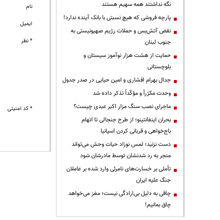
نگه نداشتند همه سهیم هستند
نام
پارچه فروشی که هیچ نسبتی با بانک آینده ندارد!
ایمیل
نقض آتش‌بس و حملات رژیم صهیونیستی به
* نظر
جنوب لبنان
حمایت از هشت هزار نوآموز سیستان و
بلوچستانی
جدال بهرام افشاری و امین حیایی در صدر جدول
وحدت مکرّراً و مؤکّداً تذکر داده شد
ماجرای نصب سنگ مزار اکبر عبدی چیست؟
* کد امنیتی
بحران اینفانتینو؛ از طرح جنجالی تا اتهام
باج‌خواهی و قربانی کردن اسپانیا
دست نزنید؛ لمس نوزاد حیات وحش می‌تواند
منجر به رد شدنشان توسط مادرشان شود
تأملی بر خسارت‌های نامرئی وارد شده بر عاملان
جنگ علیه ایران
چاقی به دلیل بی‌ارادگی نیست؛ مغز می‌خواهد
چاق بمانیم!