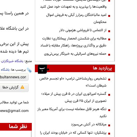
واقعیت‌ها را بپذیرید و به تعهدات خود عمل کنید
در همین راستا پس
امید مالباختگان رمزارز آبکی به فروش اموال
محکومان
در این باشگاه عل
از التماس تا فروپاشی هژمونی دلار
مطالبه برای شکستن انحصار پیمانکاری؛ نظارت
پیش از این برخی 
دقیق بر واگذاری پروژه‌ها، راهکار مقابله با فساد
تیم ها دیده شده
حمله نیروهای اسرائیلی به خبرنگار پرس‌تی‌وی
منبع:
باشگاه خبرنگاران 
پربازدید ها
برچسب ها:
باشگاه
،
تشخیص روان‌شناختی ترامپ: «او تجسم خالص
شیطان است!»
گزارش خطا
گستره امپراتوری ایران در ۵ قرن پیش از میلاد؛
تصویری از ایران ۲۵ قرن پیش
شما می توانید مطالب 
تنگه هرمز قابل معامله نیست برای آمریکا معبر باز
nnews@gmail.com
نکنید
میانکاله در آتش می‌سوزد
نظر شما
پزشکیان: تنها کسانی که در خیابان بودند ایران را