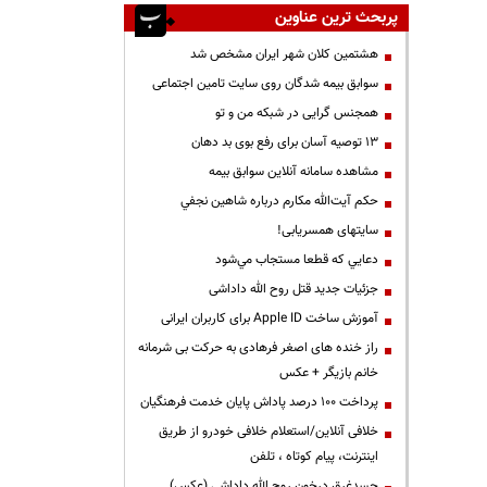
پربحث ترین عناوین
هشتمین کلان شهر ایران مشخص شد
سوابق بیمه شدگان روی سایت تامین اجتماعی
همجنس گرایی در شبکه من و تو
13 توصیه آسان برای رفع بوی بد دهان
مشاهده سامانه آنلاين سوابق بیمه
حكم آيت‌الله مكارم درباره شاهين نجفي
سایتهای همسریابی!
دعايي كه قطعا مستجاب مي‌شود
جزئیات جدید قتل روح الله داداشی
آموزش ساخت Apple ID برای کاربران ایرانی
راز خنده های اصغر فرهادی به حرکت بی شرمانه
خانم بازیگر + عکس
پرداخت ۱۰۰ درصد پاداش پایان خدمت فرهنگیان
خلافی آنلاین/استعلام خلافی خودرو از طریق
اینترنت، پیام کوتاه ، تلفن
جسدغرق درخون روح الله داداشی (عکس)