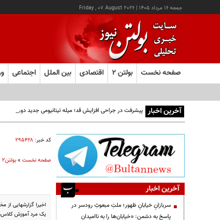
جمعه ۱۶ مرداد ۱۴۰۵
|
Friday , 07 August 2026
صفحه نخست
بولتن ۲
اقتصادی
بین الملل
اجتماعی
ور
آخرین اخبار
پیشرفت در جراحی افزایش قد؛ میله تیتانیومی جدید دوره نقاهت
کد خبر:
۲۹۵۴۲۸
صفحه نخست
»
بولتن2
»
آخرین اخبار
اخیرا گزارشهایی از م
سربازانِ خیابانِ ظهور؛ ملتِ مبعوثِ رودسر در
یک مرد آموزش کلاس‌ها
پاسخ به دشمن: «خیابان‌ها را به ناامیدان