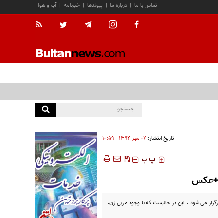
تماس با ما
|
درباره ما
|
پیوندها
|
خبرنامه
|
آب و هوا
تاریخ انتشار:
۰۷ مهر ۱۳۹۴ - ۱۰:۵۹
‍‍‍ پ
پ
! +عکس
گزار می شود ، این در حالیست که با وجود مربی زن،