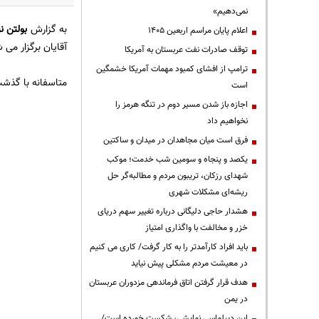
نمی‌دهیم»
به گزارش
بولتن نی
اعلام پایان مراسم اربعین ۱۴۰۵
آقایان برگزار می
توقف صادرات نفت عربستان به آمریکا
ترامپ از افشای کمبود مهمات آمریکا خشمگین
متاسفانه با گذشت
است
اجازه باز شدن مسیر دوم در تنگه هرمز را
نخواهیم داد
فرق است میان مجاهدان در میدان و ساکتین
یکصد و پنجاه و سومین شب خدمت؛ موکب
شهدای رزکان، تریبون مردم و مطالبه‌گر حل
ریشه‌ای مشکلات شهری
هشدار حاجی دلیگانی درباره تغییر سهم دریای
خزر و مخالفت با واگذاری امتیاز
باید افراد کارآمدتر را به کار گرفت/ کاری می کنیم
در معیشت مردم مشکلی پیش نیاید
هدف قرار گرفتن اتاق‌ فرماندهی مزدوران عربستان
در یمن
این دیپلماسی نمایشی، شکست خورده است/