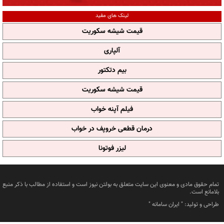
لینک های مفید
قیمت شیشه سکوریت
آلپاری
بیم دتکتور
قیمت شیشه سکوریت
فیلم آپنه خواب
درمان قطعی خروپف در خواب
لیزر فوتونا
تمام حقوق مادی و معنوی این سایت متعلق به بولتن نیوز است و استفاده از مطالب با ذکر منبع
بلامانع است.
طراحی و تولید: "
ایران سامانه
"