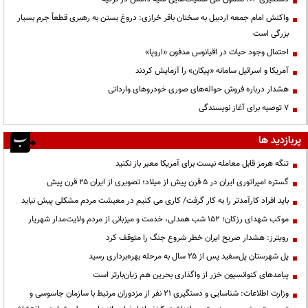
واکنش امام جمعه اردبیل به سخنان باقر خرازی: دروغ بستن به رهبری قطعاً جرم بسیار
بزرگی است
احتمال وجود حیات در اقیانوس مدفون «اروپا»
آمریکا و اسرائیل سامانه «پیکان» را آزمایش کردند
هشدار درباره فروش حواله‌های صوری خودروهای وارداتی
۷ توصیه برای آغاز نویسندگی
پربازدید ها
تنگه هرمز قابل معامله نیست برای آمریکا معبر باز نکنید
گستره امپراتوری ایران در ۵ قرن پیش از میلاد؛ تصویری از ایران ۲۵ قرن پیش
باید افراد کارآمدتر را به کار گرفت/ کاری می کنیم در معیشت مردم مشکلی پیش نیاید
موکب شهدای رزکان؛ ۱۵۲ شب همدلی، خدمت و میزبانی از مردم ولایت‌مدار شهریار
رویترز: هشدار صریح ایران خطر شروع جنگ را متوقف کرد
پل شهرستان پل‌سفید پس از ۲۵ سال به مرحله بهره‌برداری رسید
پیامدهای کنوانسیون خزر از واگذاری بحرین هم زیان‌بارتر است
وزارت اطلاعات: شناسایی و دستگیری ۲۱ نفر از مزدوران مرتبط با سازمان جاسوسی و