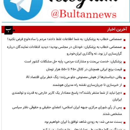
آخرین اخبار
صمصامی خطاب به پزشکیان: به شما اطلاعات غلط دادند؛ مردم را ساده‌لوح فرض نکنید!
صمصامی خطاب به پزشکیان: خودتان در مجلس بودید؛ دیدید انتقادات نمایندگان درباره
گران‌سازی ارز بود، نه واگذاری ایران‌خودرو
پزشکیان: خدمت بی‌منت و مشارکت مردمی، پایه حل مشکلات کشور است
قیمت‌ برنج ایرانی همچنان در کانال ۴۵۰ تا ۵۵۰ هزار تومان
وقتی دیتاسنترها از هوش مصنوعی جلو می‌زنند؛ زنگ خطر برای اقتصاد AI
از خبرسازی تا جریان‌سازی نقشه راه مدیران هوشمند
«چرا نباید از شما متنفر باشند؟»؛ پاسخ معنادار یک کاربر خارجی به قدرت و توانمندی
ایرانیان
پس از رأی شورای مرکزی جبهه ایران اسلامی؛ اعضای حقیقی و حقوقی دفتر سیاسی
مشخص شدند
بسنت مدعی شد: به زودی شاهد توافق با ایران خواهیم بود
دستگیری ۱۰۴ مظنون طی عملیات‌هایی علیه داعش در ترکیه