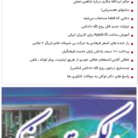
حكم آيت‌الله مكارم درباره شاهين نجفي
سایتهای همسریابی!
دعايي كه قطعا مستجاب مي‌شود
جزئیات جدید قتل روح الله داداشی
آموزش ساخت Apple ID برای کاربران ایرانی
راز خنده های اصغر فرهادی به حرکت بی شرمانه خانم بازیگر + عکس
پرداخت ۱۰۰ درصد پاداش پایان خدمت فرهنگیان
خلافی آنلاین/استعلام خلافی خودرو از طریق اینترنت، پیام کوتاه ، تلفن
جسدغرق درخون روح الله داداشی (عکس)
پاسخ های دکتر توکلی به سوالات کنکوری ها