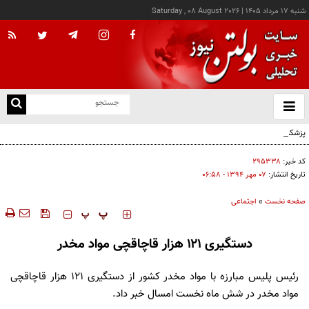
شنبه ۱۷ مرداد ۱۴۰۵
|
Saturday , 08 August 2026
از
و
ته
پزشکیان: خدمت بی‌منت و مشارکت مردمی، پایه حل مشکلات کشور است
ن
نو
کد خبر:
۲۹۵۳۳۸
تاریخ انتشار:
۰۷ مهر ۱۳۹۴ - ۰۶:۵۸
صفحه نخست
»
اجتماعی
‍‍‍ پ
پ
دستگیری ۱۲۱ هزار قاچاقچی مواد مخدر
رئیس پلیس مبارزه با مواد مخدر کشور از دستگیری ۱۲۱ هزار قاچاقچی
مواد مخدر در شش ماه نخست امسال خبر داد.