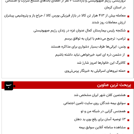
تروریستی رژیم صهیونیستی و بازداشت ۴ نفر از اعضای باندهای مسلح شرارت و اغتشاش
در استان کرمان
معامله بیش از ۴۱۳ هزار تن کالا در بازار فیزیکی بورس کالا / حراج باز و پتروشیمی پیشران
ارزش معاملات روز شدند
شکنجه رئیس بیمارستان کمال عدوان غزه در زندان رژیم صهیونیستی
ترامپ: ترجیح می‌دهم با ایران به توافق برسم
ونس: ایرانی‌ها طرف بسیار دشواری برای مذاکره هستند
از دشمن ذره ای امید خیرخواهی نباید داشته باشیم
کالابرگ این خانوارها امروز شارژ شد
حمله نیروهای اسرائیلی به خبرنگار پرس‌تی‌وی
پربحث ترین عناوین
هشتمین کلان شهر ایران مشخص شد
سوابق بیمه شدگان روی سایت تامین اجتماعی
همجنس گرایی در شبکه من و تو
13 توصیه آسان برای رفع بوی بد دهان
مشاهده سامانه آنلاين سوابق بیمه