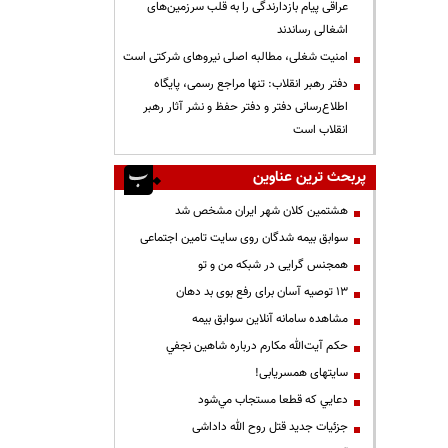
عراقی پیام بازدارندگی را به قلب سرزمین‌های
اشغالی رساندند
‌امنیت شغلی، مطالبه اصلی نیروهای شرکتی است
دفتر رهبر انقلاب: تنها مراجع رسمی، پایگاه
اطلاع‌رسانی دفتر و دفتر حفظ و نشر آثار رهبر
انقلاب است
پربحث ترین عناوین
هشتمین کلان شهر ایران مشخص شد
سوابق بیمه شدگان روی سایت تامین اجتماعی
همجنس گرایی در شبکه من و تو
13 توصیه آسان برای رفع بوی بد دهان
مشاهده سامانه آنلاين سوابق بیمه
حكم آيت‌الله مكارم درباره شاهين نجفي
سایتهای همسریابی!
دعايي كه قطعا مستجاب مي‌شود
جزئیات جدید قتل روح الله داداشی