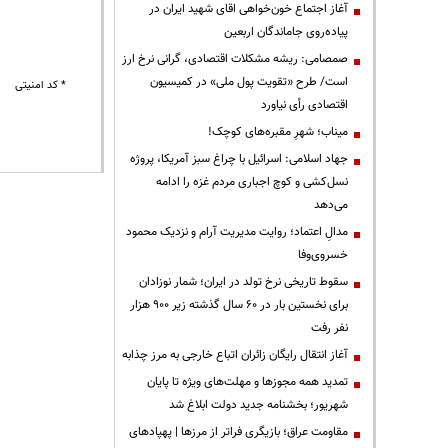
آغاز اجتماع خون‌خواهی اقای شهید ایران در
پیاده‌روی جاماندگان اربعین
صمصامی: ریشه مشکلات اقتصادی، گرانی نرخ ارز
است/ طرح «تقویت پول ملی» در کمیسیون
* کد امنیتی
اقتصادی رأی نیاورد
میناب؛ شهرِ مقبره‌های کوچک!
جهاد اسلامی: اسرائیل با چراغ سبز آمریکا، پروژه
نسل‌کشی و کوچ اجباری مردم غزه را ادامه
می‌دهد
مدالِ اعتماد؛ روایت مدیریت آرام و نزدیک محمود
خسروی‌وفا
سقوط تاریخی نرخ تولد در ایران؛ شمار نوزادان
برای نخستین بار در ۶۰ سال گذشته زیر ۹۰۰ هزار
نفر رفت
آغاز انتقال رایگان زائران اتباع خارجی به مرز چذابه
تمدید همه مجوزها و مهلت‌های ویژه تا پایان
شهریور؛ بخشنامه جدید دولت ابلاغ شد
مقاومت عراق؛ بازیگری فراتر از مرزها | پهپادهای