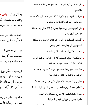
از دشمن ذره ای امید خیرخواهی نباید داشته
باشیم
به گزارش
بولتن ن
موکب شهدای رزکان؛ ۱۵۲ شب همدلی، خدمت و
میزبانی از مردم ولایت‌مدار شهریار
حتی تعدی به حریم ب
پل شهرستان پل‌سفید پس از ۲۵ سال به مرحله
بهره‌برداری رسید
جملات بالا نیز بخ
گستره امپراتوری ایران در ۵ قرن پیش از میلاد؛
که آیا ممکن است 
تصویری از ایران ۲۵ قرن پیش
در این بخش از ا
وحدت مکرّراً و مؤکّداً تذکر داده شد
صحبت می‌کردند، ه
پزشکیان: تنها کسانی که در خیابان بودند ایران را
حفاظت و مرمت واقع
نگه نداشتند همه سهیم هستند
نشست چهارجانبه سعودی، پاکستان، مصر و
از سوی دیگر نوع م
ترکیه با تاکید بر کنترل تنش‌ها
می‌تواند از عهده
ماجرای نصب سنگ مزار اکبر عبدی چیست؟
برخی از بناهای ت
سنگی کاخ آپادان
کدام اهداف زیرساختی در مدار ایران قرار دارد؟
بحران اینفانتینو؛ از طرح جنجالی تا اتهام
حالا به نظر می‌رس
باج‌خواهی و قربانی کردن اسپانیا
قبل در رسانه‌ها 