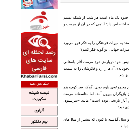
عه‌ 90 قسمتی «دست به نقد» که حدود یک ماه است هر شب از شبکه‌ نسیم
 باستانی» اختصاص داد؛ آیتمی که در آن از مرمت و
مند به میراث فرهنگی را به فکر فرو می‌برد
راث جهانی این‌گونه فکر کنیم؟
 خود درباره‌ی نوع مرمت آثار باستانی
یانه‌ی آن‌ها را رد و فکرشان را به سمت
یز شد.
لینک های مفید
ن مجموعه‌ی تلویزیونی، گچ‌کار سر کوچه هم
قیمت شیشه
 بازیگران بیرون آمد، اما متاسفانه مرمت
سکوریت
 آثار تاریخی بوده است؟ مانند «سرستون
 دید!
آلپاری
و سال گذشته تا کنون که بیشتر از سال‌های
بیم دتکتور
ه‌اند