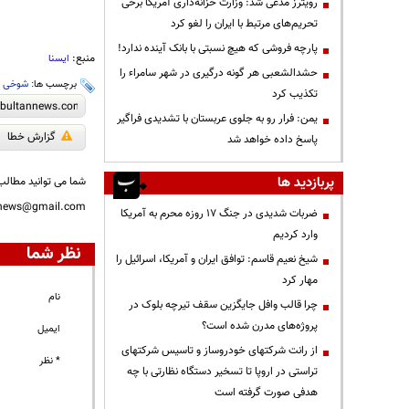
رویترز مدعی شد: وزارت خزانه‌داری آمریکا برخی
تحریم‌های مرتبط با ایران را لغو کرد
پارچه فروشی که هیچ نسبتی با بانک آینده ندارد!
منبع:
ایسنا
حشدالشعبی هر گونه درگیری در شهر سامراء را
برچسب ها:
شوخی
،
تکذیب کرد
یمن: فرار رو به جلوی عربستان با تشدیدی فراگیر
گزارش خطا
پاسخ داده خواهد شد
پربازدید ها
شما می توانید مطالب 
nnews@gmail.com
ضربات شدیدی در جنگ ۱۷ روزه محرم به آمریکا
وارد کردیم
نظر شما
شیخ نعیم قاسم: توافق ایران و آمریکا، اسرائیل را
مهار کرد
نام
چرا قالب وافل جایگزین سقف تیرچه بلوک در
پروژه‌های مدرن شده است؟
ایمیل
از رانت‌ شرکتهای خودروساز و تاسیس شرکتهای
* نظر
تراستی در اروپا تا تسخیر دستگاه نظارتی با چه
هدفی صورت گرفته است