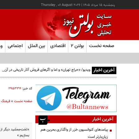
پنجشنبه ۱۵ مرداد ۱۴۰۵
|
Thursday , 06 August 2026
صفحه نخست
بولتن ۲
اقتصادی
بین الملل
اجتماعی
ور
آخرین اخبار
ویدیو/ «حراج تهران» و اما و اگرهای فروش آثار تاریخی در آن
کد خبر:
۲۹۵۳۳۴
صفحه نخست
»
فرهنگ و
آخرین اخبار
«تخت‌جمشید دیگر از ن
پیامدهای کنوانسیون خزر از واگذاری بحرین هم
بسازیم.»
زیان‌بارتر است