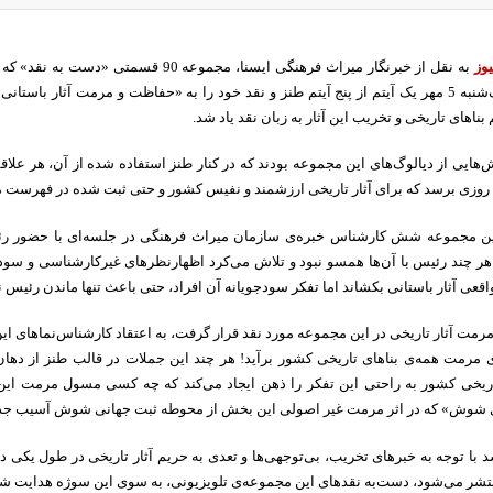
یوز
به نقل از خبرنگار میراث فرهنگی ایسنا، مجمو
پخش می‌شود، یک‌شنبه 5 مهر یک آیتم از پنج آیتم طنز و نقد خود را به «حفاظت و مرمت آثار
ناهای تاریخی و تخریب این آثار به زبان نقد یاد شد.
ش‌هایی از دیالوگ‌های این مجموعه بودند که در کنار طنز استفاده شده از آن، هر علاق
روزی برسد که برای آثار تاریخی ارزشمند و نفیس کشور و حتی ثبت شده در فهرست می
ین مجموعه شش کارشناس خبره‌ی سازمان میراث فرهنگی در جلسه‌ای با حضور رئیس
ر چند رئیس با آن‌ها همسو نبود و تلاش می‌کرد اظهارنظرهای غیرکارشناسی و سودجو
ی آثار باستانی بکشاند اما تفکر سودجویانه آن افراد، حتی باعث تنها ماندن رئیس ن
رمت آثار تاریخی در این مجموعه مورد نقد قرار گرفت،‌ به اعتقاد کارشناس‌نماهای ای
‌ی مرمت همه‌ی بناهای تاریخی کشور برآید! هر چند این جملات در قالب طنز از دهان
اریخی کشور به راحتی این تفکر را ذهن ایجاد می‌کند که چه کسی مسول مرمت این
ای شوش» که در اثر مرمت غیر اصولی این بخش از محوطه ثبت جهانی شوش آسیب جدی
د با توجه به خبرهای تخریب، بی‌توجهی‌ها و تعدی به حریم آثار تاریخی در طول یکی د
منتشر می‌شود، دست‌به نقدهای این مجموعه‌ی تلویزیونی، به سوی این سوژه هدایت شد