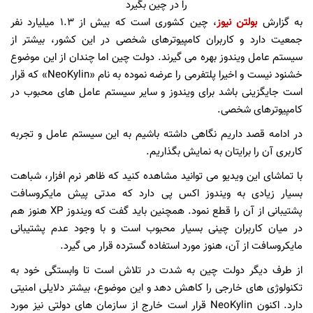
به گزارش
بولتن نیوز
، چین کشوری است که بیش از ۱.۳ میلیارد نفر
جمعیت دارد و کاربران کامپیوترهای شخصی در این کشور، بیشتر از
سیستم عامل ویندوز بهره می گیرند. دولت چین اما چندان از این موضوع
خشنود نیست و اخیرا پلتفرمی را عرضه نموده به نام «NeoKylin» که قرار
است جایگزینی باشد برای ویندوز و سایر سیستم عامل های محبوب در
کامپیوترهای شخصی.
در ادامه قصد داریم نگاهی داشته باشیم به این سیستم عامل و تجربه
کاربری آن را برایتان به نمایش بگذاریم.
با تماشای این ویدیو می توانید مشاهده کنید که ظاهر نرم افزار، شباهت
بسیار زیادی به ویندوز اکس پی دارد که مدتی پیش مایکروسافت
پشتیبانی از آن را قطع نمود. همچنین باید گفت که ویندوز XP هنوز هم
در میان کاربران چینی بسیار محبوب است و با وجود عدم پشتیبانی
مایکروسافت از آن، هنوز مورد استفاده گسترده قرار می گیرد.
از طرف دیگر دولت چین به شدت در تلاش است تا وابستگی خود به
تکنولوژی های خارجی را کاهش دهد و این موضوع، بیشتر دلایلی امنیتی
دارد. اکنون NeoKylin قرار است خارج از سازمان های دولتی نیز مورد