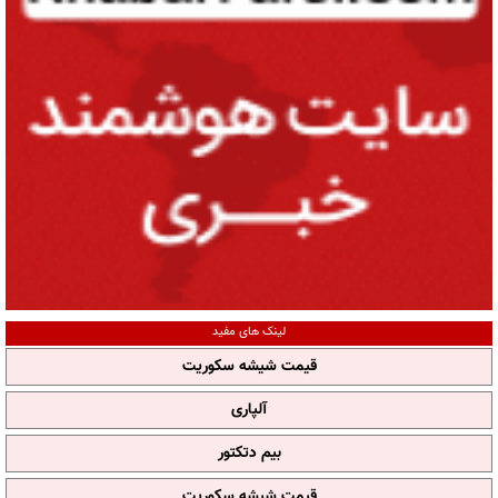
لینک های مفید
قیمت شیشه سکوریت
آلپاری
بیم دتکتور
قیمت شیشه سکوریت