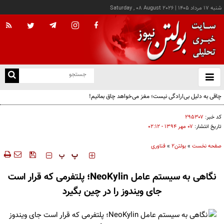
شنبه ۱۷ مرداد ۱۴۰۵
|
Saturday , 08 August 2026
از
و
ته
چاقی به دلیل بی‌ارادگی نیست؛ مغز می‌خواهد چاق بمانیم!
ن
نو
کد خبر:
۲۹۵۳۰۷
تاریخ انتشار:
۰۷ مهر ۱۳۹۴ - ۰۲:۱۲
صفحه نخست
»
بولتن2
»
فناوری
‍‍‍ پ
پ
نگاهی به سیستم عامل NeoKylin؛ پلتفرمی که قرار است
جای ویندوز را در چین بگیرد