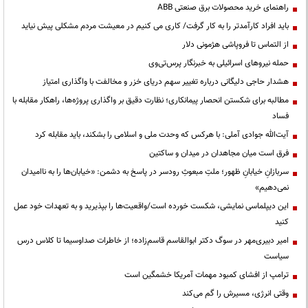
راهنمای خرید محصولات برق صنعتی ABB
باید افراد کارآمدتر را به کار گرفت/ کاری می کنیم در معیشت مردم مشکلی پیش نیاید
از التماس تا فروپاشی هژمونی دلار
حمله نیروهای اسرائیلی به خبرنگار پرس‌تی‌وی
هشدار حاجی دلیگانی درباره تغییر سهم دریای خزر و مخالفت با واگذاری امتیاز
مطالبه برای شکستن انحصار پیمانکاری؛ نظارت دقیق بر واگذاری پروژه‌ها، راهکار مقابله با
فساد
آیت‌الله جوادی آملی: با هرکس که وحدت ملی و اسلامی را بشکند، باید مقابله کرد
فرق است میان مجاهدان در میدان و ساکتین
سربازانِ خیابانِ ظهور؛ ملتِ مبعوثِ رودسر در پاسخ به دشمن: «خیابان‌ها را به ناامیدان
نمی‌دهیم»
این دیپلماسی نمایشی، شکست خورده است/واقعیت‌ها را بپذیرید و به تعهدات خود عمل
کنید
امیر دبیری‌مهر در سوگ دکتر ابوالقاسم قاسم‌زاده؛ از خاطرات صداوسیما تا کلاس درس
سیاست
ترامپ از افشای کمبود مهمات آمریکا خشمگین است
وقتی انرژی، مسیرش را گم می‌کند