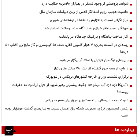
شواهد پژوهشی از وجود فسفر در بمباران «لامرد» حکایت دارد
خاصیت عجیب رژیم اشغالگر قدس از زبان دیپلمات سازمان ملل
ابراز نگرانی نسبت به افزایش غلط‌ها در نوشته‌های شهری
جهانگیر: محمدباقر خرازی به دادگاه ویژه روحانیت احضار شد
آغاز ساخت پناهگاه و پارکینگ -پناهگاه در پایتخت
ریمـدان در آستانه بحران؛ ۳ هزار کامیون قفل، صف ۵۰ کیلومتری و گاز مایع زیر آفتاب ۵۰
درجه!
بازی‌های لیگ برتر فوتبال با تماشاگر برگزار می‌شود
دریاچه ارومیه جان گرفت؛ افزایش ۷۸ سانتی‌متری تراز
برگزاری نشست وزرای خارجه کشورهای بریکس در نیویورک
«آمریکا ذرّه ذرّه آب میشود»؛ چگونه پیشبینی رهبر شهید از افول ابرقدرت به حقیقت
پیوست؟
دعوت مجدد عربستان از نخست‌وزیر عراق برای سفر به ریاض
رئیس کمیسیون انرژی: مدیریت شبکه برق امسال نسبت به سال‌های گذشته موفق‌تر بوده
است
پربازدید ها