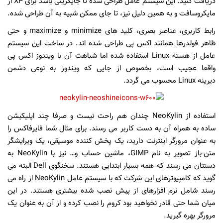
دریافت کنید. این سیستم عامل طراحی شده تا جایگزینی باشد برای XP از
مایکروسافت و به همین دلیل نیز، تا جای ممکن شبیه به آن طراحی شده.
رابط کاربری، عناصر بصری، کلید های minimize و maximize و حتی
ظاهر فولدرها همانند اکس پی طراحی شده اند. در ساخت این سیستم
عامل از هسته Linux استفاده شده اما شباهت آن با ویندوز اکس پی
واقعا عجیب است، بخصوص از جایی که ویندوز به نوعی دشمن
دیرینه Linux محسوب می گردد.
استفاده از NeoKylin چندان هم راحت نیست و صرفا چند اپلیکیشن
ساده به همراه آن به دست کاربر می رسند. برای مثال شما فایرفاکس را
به عنوان مرورگر اینترنت دارید، یک پخش کننده موسیقی، یک ویرایشگر
متن-باز تصویر به نام GIMP، ماشین حساب و… نیز با NeoKylin به
دستتان می رسند که همه بسیار ابتدایی هستند. سخنگوی Dell البته می
گوید که کامپیوترهای این شرکت که با سیستم عامل NeoKylin از راه می
رسند شامل نرم افزارهای از پیش نصب شده بیشتری هستند. در این
میان شما حتی قادر نخواهید بود کروم را نصب کرده و از آن به عنوان یک
مرورگر بهره گیرید.