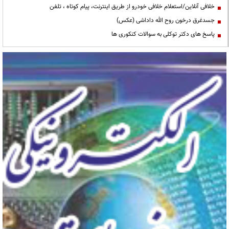
خلافی آنلاین/استعلام خلافی خودرو از طریق اینترنت، پیام کوتاه ، تلفن
جسدغرق درخون روح الله داداشی (عکس)
پاسخ های دکتر توکلی به سوالات کنکوری ها