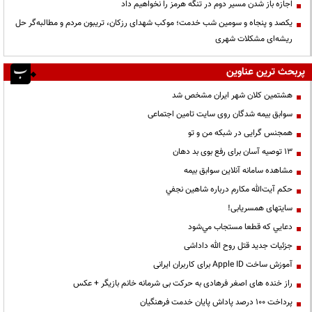
اجازه باز شدن مسیر دوم در تنگه هرمز را نخواهیم داد
یکصد و پنجاه و سومین شب خدمت؛ موکب شهدای رزکان، تریبون مردم و مطالبه‌گر حل
ریشه‌ای مشکلات شهری
پربحث ترین عناوین
هشتمین کلان شهر ایران مشخص شد
سوابق بیمه شدگان روی سایت تامین اجتماعی
همجنس گرایی در شبکه من و تو
13 توصیه آسان برای رفع بوی بد دهان
مشاهده سامانه آنلاين سوابق بیمه
حكم آيت‌الله مكارم درباره شاهين نجفي
سایتهای همسریابی!
دعايي كه قطعا مستجاب مي‌شود
جزئیات جدید قتل روح الله داداشی
آموزش ساخت Apple ID برای کاربران ایرانی
راز خنده های اصغر فرهادی به حرکت بی شرمانه خانم بازیگر + عکس
پرداخت ۱۰۰ درصد پاداش پایان خدمت فرهنگیان