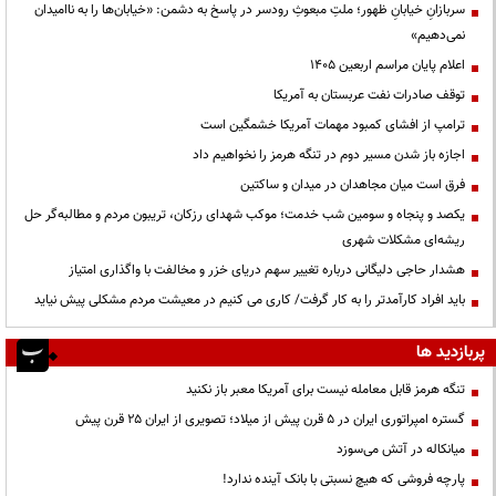
سربازانِ خیابانِ ظهور؛ ملتِ مبعوثِ رودسر در پاسخ به دشمن: «خیابان‌ها را به ناامیدان
نمی‌دهیم»
اعلام پایان مراسم اربعین ۱۴۰۵
توقف صادرات نفت عربستان به آمریکا
ترامپ از افشای کمبود مهمات آمریکا خشمگین است
اجازه باز شدن مسیر دوم در تنگه هرمز را نخواهیم داد
فرق است میان مجاهدان در میدان و ساکتین
یکصد و پنجاه و سومین شب خدمت؛ موکب شهدای رزکان، تریبون مردم و مطالبه‌گر حل
ریشه‌ای مشکلات شهری
هشدار حاجی دلیگانی درباره تغییر سهم دریای خزر و مخالفت با واگذاری امتیاز
باید افراد کارآمدتر را به کار گرفت/ کاری می کنیم در معیشت مردم مشکلی پیش نیاید
پربازدید ها
تنگه هرمز قابل معامله نیست برای آمریکا معبر باز نکنید
گستره امپراتوری ایران در ۵ قرن پیش از میلاد؛ تصویری از ایران ۲۵ قرن پیش
میانکاله در آتش می‌سوزد
پارچه فروشی که هیچ نسبتی با بانک آینده ندارد!