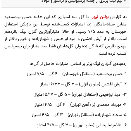
7 تیم لیگ برتری از جمله پرسپولیس و تراکتور و فولاد.
به گزارش
بولتن نیوز
؛ با گل سه امتیازی که این هفته حسن بیت‌سعید
مقابل سیاه‌جامگان زد، امتیازات کسب‌شده توسط این بازیکن استقلال
خوزستان به عدد 7/5 رسید. او حالا امتیازآورترین گلزن لیگ پانزدهم
است. بالاتر از آرش افشین و امید ابراهیمی و شهباززاده؛ و خیلی بالاتر از
مهدی طارمی که 5 گل زده ولی گل‌هایش فقط سه امتیاز برای پرسپولیس
کسب کرده است.
رده‌بندی گلزنان لیگ برتر بر اساس امتیازات حاصل از گل‌ها
1- حسن بیت‌سعید (استقلال خوزستان)
–
4 گل
–
7/5 امتیاز
2- آرش افشین (ملوان انزلی)
–
3 گل
–
6/33 امتیاز
3- امید ابراهیمی (استقلال تهران)
–
5 گل
–
5/17 امتیاز
4- مهرداد محمدی (راه‌آهن تهران)
–
4 گل
–
4/5 امتیاز
5- سجاد شهباززاده (استقلال تهران)
–
3 گل
–
4/5 امتیاز
6 - غلامرضا رضایی (سایپا تهران)
–
3 گل
–
4/5 امتیاز