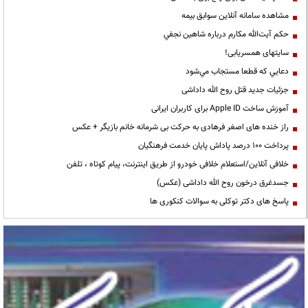
مشاهده سامانه آنلاين سوابق بیمه
حكم آيت‌الله مكارم درباره شاهين نجفي
سایتهای همسریابی!
دعايي كه قطعا مستجاب مي‌شود
جزئیات جدید قتل روح الله داداشی
آموزش ساخت Apple ID برای کاربران ایرانی
راز خنده های اصغر فرهادی به حرکت بی شرمانه خانم بازیگر + عکس
پرداخت ۱۰۰ درصد پاداش پایان خدمت فرهنگیان
خلافی آنلاین/استعلام خلافی خودرو از طریق اینترنت، پیام کوتاه ، تلفن
جسدغرق درخون روح الله داداشی (عکس)
پاسخ های دکتر توکلی به سوالات کنکوری ها