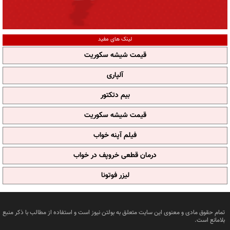
لینک های مفید
قیمت شیشه سکوریت
آلپاری
بیم دتکتور
قیمت شیشه سکوریت
فیلم آپنه خواب
درمان قطعی خروپف در خواب
لیزر فوتونا
تمام حقوق مادی و معنوی این سایت متعلق به بولتن نیوز است و استفاده از مطالب با ذکر منبع
بلامانع است.