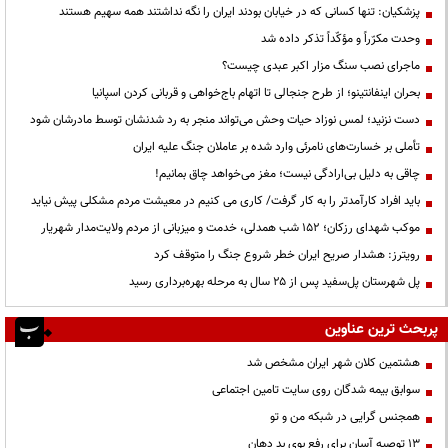
پزشکیان: تنها کسانی که در خیابان بودند ایران را نگه نداشتند همه سهیم هستند
وحدت مکرّراً و مؤکّداً تذکر داده شد
ماجرای نصب سنگ مزار اکبر عبدی چیست؟
بحران اینفانتینو؛ از طرح جنجالی تا اتهام باج‌خواهی و قربانی کردن اسپانیا
دست نزنید؛ لمس نوزاد حیات وحش می‌تواند منجر به رد شدنشان توسط مادرشان شود
تأملی بر خسارت‌های نامرئی وارد شده بر عاملان جنگ علیه ایران
چاقی به دلیل بی‌ارادگی نیست؛ مغز می‌خواهد چاق بمانیم!
باید افراد کارآمدتر را به کار گرفت/ کاری می کنیم در معیشت مردم مشکلی پیش نیاید
موکب شهدای رزکان؛ ۱۵۲ شب همدلی، خدمت و میزبانی از مردم ولایت‌مدار شهریار
رویترز: هشدار صریح ایران خطر شروع جنگ را متوقف کرد
پل شهرستان پل‌سفید پس از ۲۵ سال به مرحله بهره‌برداری رسید
پربحث ترین عناوین
هشتمین کلان شهر ایران مشخص شد
سوابق بیمه شدگان روی سایت تامین اجتماعی
همجنس گرایی در شبکه من و تو
13 توصیه آسان برای رفع بوی بد دهان