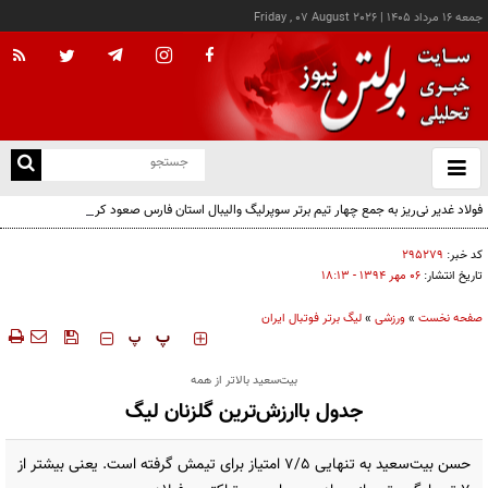
جمعه ۱۶ مرداد ۱۴۰۵
|
Friday , 07 August 2026
از
و
ته
فولاد غدیر نی‌ریز به جمع چهار تیم برتر سوپرلیگ والیبال استان فارس صعود کرد
ن
نو
کد خبر:
۲۹۵۲۷۹
تاریخ انتشار:
۰۶ مهر ۱۳۹۴ - ۱۸:۱۳
صفحه نخست
»
ورزشی
»
لیگ برتر فوتبال ایران
‍‍‍ پ
پ
بیت‌سعید بالاتر از همه
جدول باارزش‌ترین گلزنان لیگ
حسن بیت‌سعید به تنهایی 7/5 امتیاز برای تیمش گرفته است. یعنی بیشتر از