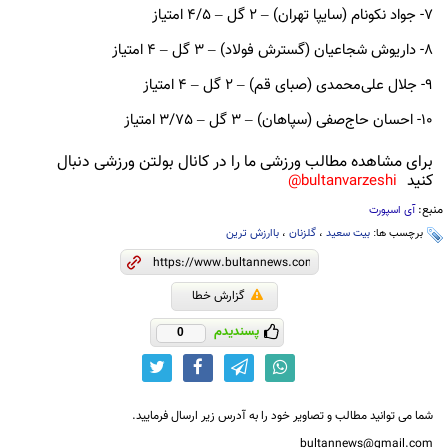
7- جواد نکونام (سایپا تهران)
–
2 گل
–
4/5 امتیاز
8- داریوش شجاعیان (گسترش فولاد)
–
3 گل
–
4 امتیاز
9- جلال علی‌محمدی (صبای قم)
–
2 گل
–
4 امتیاز
10- احسان حاج‌صفی (سپاهان)
–
3 گل
–
3/75 امتیاز
برای مشاهده مطالب ورزشی ما را در کانال بولتن ورزشی دنبال
کنید
bultanvarzeshi@
منبع:
آی اسپورت
برچسب ها:
بیت سعید
،
گلزنان
،
باارزش ترین
گزارش خطا
پسندیدم
0
شما می توانید مطالب و تصاویر خود را به آدرس زیر ارسال فرمایید.
bultannews@gmail.com