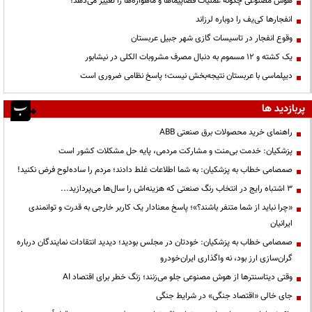
هوش مصنوعی چگونه عملیات فضاپیماها و ماهواره‌ها را تغییر می‌دهد؟
انفجارها کی‌یف را دوباره لرزاند
وقوع انفجار در تاسیسات گازی شهر جبیل عربستان
یک کشته و ۱۲ مسموم به دنبال مصرف مشروبات الکلی در نیشابور
دیپلماسی با عربستان نتیجه‌بخش نیست؛ پاسخ نظامی ضروری است
پربازدید ها
راهنمای خرید محصولات برق صنعتی ABB
پزشکیان: خدمت بی‌منت و مشارکت مردمی، پایه حل مشکلات کشور است
صمصامی خطاب به پزشکیان: به شما اطلاعات غلط دادند؛ مردم را ساده‌لوح فرض نکنید!
3 اشتباه رایج در انتخاب رنگ صنعتی که هزینه‌اش را سال‌ها می‌پردازید...
«چرا نباید از شما متنفر باشند؟»؛ پاسخ معنادار یک کاربر خارجی به قدرت و توانمندی
ایرانیان
صمصامی خطاب به پزشکیان: خودتان در مجلس بودید؛ دیدید انتقادات نمایندگان درباره
گران‌سازی ارز بود، نه واگذاری ایران‌خودرو
وقتی دیتاسنترها از هوش مصنوعی جلو می‌زنند؛ زنگ خطر برای اقتصاد AI
جای خالی «اقتصاد جنگی» در شرایط جنگی