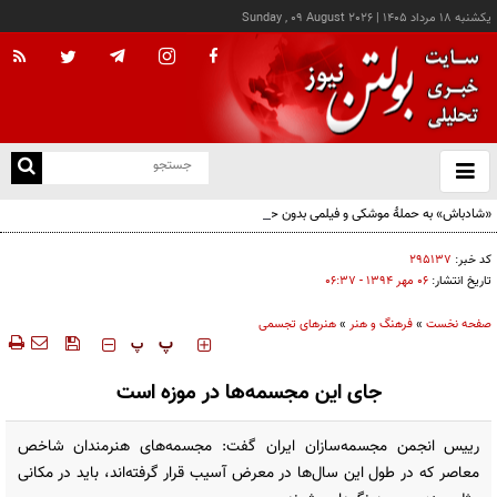
يکشنبه ۱۸ مرداد ۱۴۰۵
|
Sunday , 09 August 2026
از
و
ته
«شادباش» به حملۀ موشکی و فیلمی بدون حجاب؛ روایت تناقض‌های محسن قرایی
ن
نو
کد خبر:
۲۹۵۱۳۷
تاریخ انتشار:
۰۶ مهر ۱۳۹۴ - ۰۶:۳۷
صفحه نخست
»
فرهنگ و هنر
»
هنرهای تجسمی
‍‍‍ پ
پ
جای این مجسمه‌ها در موزه است
رییس انجمن مجسمه‌سازان ایران گفت: مجسمه‌های هنرمندان شاخص
معاصر که در طول این سال‌ها در معرض آسیب قرار گرفته‌اند، باید در مکانی