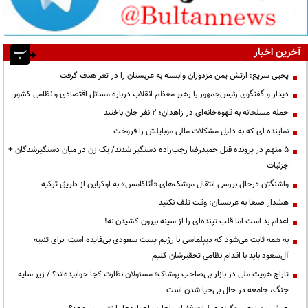
آخرین اخبار
یحیی سریع: ارتش یمن مزدوران وابسته به عربستان را در تعز هدف گرفت
دیدار و گفتگوی رئیس‌جمهور با رهبر معظم انقلاب درباره مسائل اقتصادی و نظامی کشور
حمله مسلحانه به قهوه‌خانه‌ای در زاهدان؛ ۲ نفر جان باختند
نماینده ای که به دلیل مشکلات مالی موبایلش را فروخت
۵ متهم در پرونده قتل حمیدرضا رجب‌زاده دستگیر شدند/ یک زن در میان دستگیرشدگان +
جزئیات
واشنگتن درحال بررسی انتقال موشک‌های «آتاکامس» به اوکراین از طریق ترکیه
هشدار صنعا به عربستان: وقت تلف نکنید
اعدام بد است اما قلب تپنده‌ای را از سینه بیرون کشیدن نه!
به همه ثابت می‌شود که دیپلماسی با رژیم پست سعودی بی‌فایده است| برای تنبیه
آل‌سعود باید با اقدام نظامی تحقیرشان کنیم
تاراج هویت ملی در بازار بی‌صاحب پوشاک؛ مسئولان نظارت کجا خوابیده‌اند؟ / زیر سایه
جنگ، جامعه در حال بی‌حیا شدن است