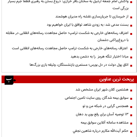
واکنش امام جمعه اردبیل به سخنان باقر خرازی: دروغ بستن به رهبری قطعاً جرم بسیار
بزرگی است
از خبرسازی تا جریان‌سازی نقشه راه مدیران هوشمند
بسنت مدعی شد: به زودی شاهد توافق با ایران خواهیم بود
اعتراف رسانه‌های خارجی به شکست ترامپ؛ حاصل مجاهدت رسانه‌های انقلابی در مقابله
با دروغ‌پراکنی دشمنان
اعتراف رسانه‌های خارجی به شکست ترامپ حاصل مجاهدت رسانه‌های انقلابی است
مبادا اختیار تنگه هرمز را به دشمن بدهید
اتاق پول دولت در دل بورس؛ مستمری بازنشستگان، وثیقه بازی بزرگ‌ها
پربحث ترین عناوین
هشتمین کلان شهر ایران مشخص شد
سوابق بیمه شدگان روی سایت تامین اجتماعی
همجنس گرایی در شبکه من و تو
13 توصیه آسان برای رفع بوی بد دهان
مشاهده سامانه آنلاين سوابق بیمه
حكم آيت‌الله مكارم درباره شاهين نجفي