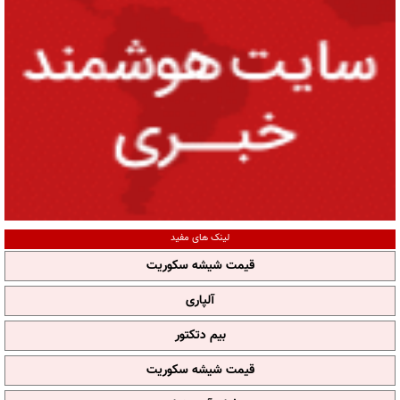
لینک های مفید
قیمت شیشه سکوریت
آلپاری
بیم دتکتور
قیمت شیشه سکوریت