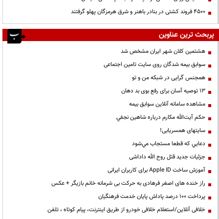
۴۵۰۰ فروند کشتی در بنادر باهنر و شرق هرمزگان پهلو گرفتند
پربحث ترین عناوین
هشتمین کلان شهر ایران مشخص شد
سوابق بیمه شدگان روی سایت تامین اجتماعی
همجنس گرایی در شبکه من و تو
13 توصیه آسان برای رفع بوی بد دهان
مشاهده سامانه آنلاين سوابق بیمه
حكم آيت‌الله مكارم درباره شاهين نجفي
سایتهای همسریابی!
دعايي كه قطعا مستجاب مي‌شود
جزئیات جدید قتل روح الله داداشی
آموزش ساخت Apple ID برای کاربران ایرانی
راز خنده های اصغر فرهادی به حرکت بی شرمانه خانم بازیگر + عکس
پرداخت ۱۰۰ درصد پاداش پایان خدمت فرهنگیان
خلافی آنلاین/استعلام خلافی خودرو از طریق اینترنت، پیام کوتاه ، تلفن