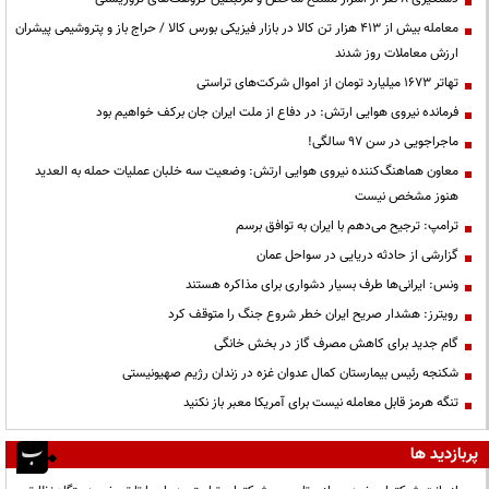
معامله بیش از ۴۱۳ هزار تن کالا در بازار فیزیکی بورس کالا / حراج باز و پتروشیمی پیشران
ارزش معاملات روز شدند
تهاتر ۱۶۷۳ میلیارد تومان از اموال شرکت‌های تراستی
فرمانده نیروی هوایی ارتش: در دفاع از ملت ایران جان برکف خواهیم بود
ماجراجویی در سن ۹۷ سالگی!
معاون هماهنگ‌کننده نیروی هوایی ارتش: وضعیت سه خلبان عملیات حمله به العدید
هنوز مشخص نیست
ترامپ: ترجیح می‌دهم با ایران به توافق برسم
گزارشی از حادثه دریایی در سواحل عمان
ونس: ایرانی‌ها طرف بسیار دشواری برای مذاکره هستند
رویترز: هشدار صریح ایران خطر شروع جنگ را متوقف کرد
گام جدید برای کاهش مصرف گاز در بخش خانگی
شکنجه رئیس بیمارستان کمال عدوان غزه در زندان رژیم صهیونیستی
تنگه هرمز قابل معامله نیست برای آمریکا معبر باز نکنید
پربازدید ها