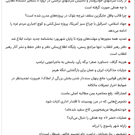
از رانت‌ شرکتهای خودروساز و تاسیس شرکتهای تراستی در اروپا تا تسخیر دستگاه نظارتی
با چه هدفی صورت گرفته است
چرا قالب وافل جایگزین سقف تیرچه بلوک در پروژه‌های مدرن شده است؟
جهاد اسلامی: اسرائیل با چراغ سبز آمریکا، پروژه نسل‌کشی و کوچ اجباری مردم غزه را
ادامه می‌دهد
تمدید همه مجوزها و مهلت‌های ویژه تا پایان شهریور؛ بخشنامه جدید دولت ابلاغ شد
دفتر رهبر انقلاب: تنها مراجع رسمی، پایگاه اطلاع‌رسانی دفتر و دفتر حفظ و نشر آثار رهبر
انقلاب است
هزینه گزاف، دستاورد صفر؛ برگه رأی، پاسخی به ماجراجویی ترامپ
جزئیات مذاکرات ایران و عمان برای بازگشایی تنگه هرمز
تعارض قوانین؛ مانع پنهان سنددار شدن بخش بزرگی از املاک/ ضرورت تجدیدنظر در
ضوابط احراز تصرفات مالکانه
انصارالله: رفع محاصره یمن مطالبه اصلی ماست
تخم‌مرغ‌هایی که در مرز پوسیدند تا اقتدار اداری اثبات شود
خودتحقیرها عریضه‌نویس کاخ سفید شده‌اند!
عملیات «نصر ۷» چه هدفی را دنبال می‌کرد؟
زلزله شهر یاسوج را لرزاند
تشخیص روان‌شناختی ترامپ: «او تجسم خالص شیطان است!»