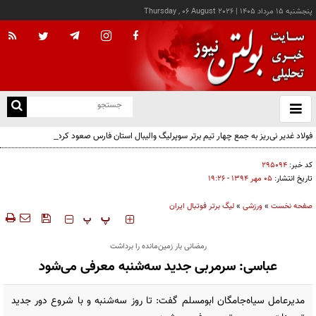
پنجشنبه ۱۵ مرداد ۱۴۰۵
|
Thursday , 06 August 2026
از
و
ته
فولاد غدیر نی‌ریز به جمع چهار تیم برتر سوپرلیگ والیبال استان فارس صعود کرد
ن
نو
کد خبر:
۲۹۵۰۹۴
تاریخ انتشار:
۰۵ مهر ۱۳۹۴ - ۱۹:۲۶
صفحه نخست
»
ورزشی
»
لیگ برتر فوتبال ایران
‍‍‍ پ
پ
رمضانی بار زمین‌مانده را برداشت
عباسی: سرمربی جدید سه‌شنبه معرفی می‌شود
مدیرعامل سیاه‌جامگان ابومسلم گفت: تا روز سه‌شنبه و با شروع دور جدید