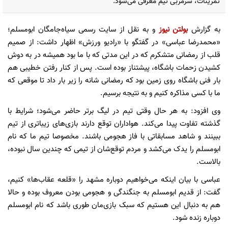
تمرینات، سرمربی تیم معرفی می‌شود.
به گزارش
بولتن نیوز
و به نقل از سایت رسمی سیاه‌جامگان ابومسلم؛
«محمدرضا عباسی» در گفتگو با «رادیو ورزش» اظهار داشت: از صمیم
قلب از رمضانی متشکرم که در این مدتی که با ما بود همیشه در به دوش
کشیدن زحمات باشگاه، پیشتناز بوده است. پس از کنار رفتن خطیبی هم
بار فنی باشگاه روی زمین بود که رمضانی شانه را زیر بار داد تا موقعی که
ما با کسی مذاکره کنیم و به نتیجه برسیم.
وی افزود: به هر حال وقتی تیم در لیگ برتر حاضر می‌شود؛ شرایط با
گذشته تفاوت پیدا می‌کند. هواداران توقع دارند بازی‌های زیباتری از تیم
ببینند و شاهد مسابقاتی با فاز هجومی باشند. مخصوصا تیم ما که نام
ابومسلم را یدک می‌کشد و مردم توقع‌شان از تیمی که چندین سال نبوده،
بالاست.
عباسی با بیان اینکه می‌خواهیم دوباره مشهد را «قلعه عقاب‌ها» کنیم،
گفت: از قدیم ابومسلم به جنگندگی و هجومی بودن معروف بوده و حالا
هم به دنبال این هستیم که سبک بازی‌مان طوری باشد که نام ابومسلم
دوباره زنده شود.