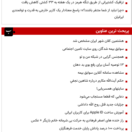
ترافیک کشتیرانی از طریق تنگه هرمز در یک هفته به ۳۳ کشتی کاهش یافت
«چرا نباید از شما متنفر باشند؟»؛ پاسخ معنادار یک کاربر خارجی به قدرت و توانمندی
ایرانیان
پربحث ترین عناوین
هشتمین کلان شهر ایران مشخص شد
سوابق بیمه شدگان روی سایت تامین اجتماعی
همجنس گرایی در شبکه من و تو
13 توصیه آسان برای رفع بوی بد دهان
مشاهده سامانه آنلاين سوابق بیمه
حكم آيت‌الله مكارم درباره شاهين نجفي
سایتهای همسریابی!
دعايي كه قطعا مستجاب مي‌شود
جزئیات جدید قتل روح الله داداشی
آموزش ساخت Apple ID برای کاربران ایرانی
راز خنده های اصغر فرهادی به حرکت بی شرمانه خانم بازیگر + عکس
پرداخت ۱۰۰ درصد پاداش پایان خدمت فرهنگیان