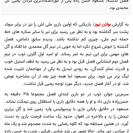
فصل گذشته، مسعود حسن زاده یکی از مورداعتمادترین مردان یحیی گل
محمدی بود.
به گزارش
بولتن نیوز
؛ بازیکنی که اولین بازی ملی اش را نیز در برابر سوئد
پشت سر گذاشته بود و به نظر می رسید برای نبر با سایر ستاره های خط
حمله تیم ملی، چیزی کم نداشته باشد. پدیدهِ سابقِ داماش، فصل
گذشته را خوش شروع نکرد اما به خوبی در تیم گل محمدی جا افتاد و گل
های مهمی برای این تیم به ثمر رساند. او امید اول گلزنی ذوب در نیم
فصل دوم استثناییِ فصل قبل بود و به نظر می رسید به لطف استیل خوب
و قدرت تمام کنندگی، به زودی تبدیل به یکی از مهاجمان تثبیت شده
لیگ برتر می شود. برای مسعود اما همه چیز بعد از آن مشاجره عوض
شد. او در آغاز فصل جدید، دیگر مورد توجه یحیی قرار نداشت.
سرمربی جوان ذوب در دو بازی ابتدای فصل مجموعا 35 دقیقه به
حسن‌زاده بازی داد و او را همه دقایق بازی با استقلال روی نیمکت نشاند.
مسعود در دقایق پایانی بازی با پرسپولیس وارد زمین شد و گل برتری
تیمش را زد و بالاخره در اهواز، حدود یک ساعت فرصت بازی به دست
آورد. در همین مسابقه بود که کاوه رضایی به شدت مصدوم شد و یک ماه
از میادین دور ماند. حالا تصور می شد شانس فیکس شدن به حسن زاده