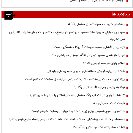
گزارشی از حادثه دریایی در سواحل عمان
پربازدید ها
راهنمای خرید محصولات برق صنعتی ABB
سربازانِ خیابانِ ظهور؛ ملتِ مبعوثِ رودسر در پاسخ به دشمن: «خیابان‌ها را به ناامیدان
نمی‌دهیم»
ترامپ از افشای کمبود مهمات آمریکا خشمگین است
اجازه باز شدن مسیر دوم در تنگه هرمز را نخواهیم داد
اعلام پایان مراسم اربعین ۱۴۰۵
هشدار درباره فروش حواله‌های صوری خودروهای وارداتی
پزشکیان: خدمت بی‌منت و مشارکت مردمی، پایه حل مشکلات کشور است
نوشابه رژیمی روی حافظه اثر می‌گذارد
3 اشتباه رایج در انتخاب رنگ صنعتی که هزینه‌اش را سال‌ها می‌پردازید...
قیمت نفت صعودی ماند
خادمیان: هیچ شفیعی برای زن نزد خداوند بهتر از رضایت شوهر نیست
صمصامی خطاب به پزشکیان: به شما اطلاعات غلط دادند؛ مردم را ساده‌لوح فرض نکنید!
توقف صادرات نفت عربستان به آمریکا