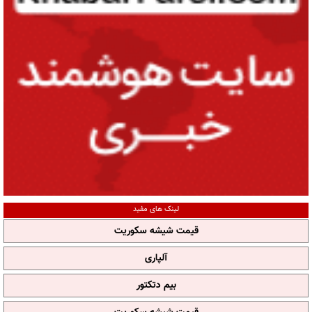
لینک های مفید
قیمت شیشه سکوریت
آلپاری
بیم دتکتور