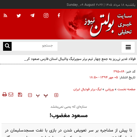
يکشنبه ۱۸ مرداد ۱۴۰۵
|
Sunday , 09 August 2026
از
و
ته
فولاد غدیر نی‌ریز به جمع چهار تیم برتر سوپرلیگ والیبال استان فارس صعود کرد
ن
نو
کد خبر:
۲۹۵۰۸۹
تاریخ انتشار:
۰۵ مهر ۱۳۹۴ - ۱۸:۵۰
صفحه نخست
»
ورزشی
»
لیگ برتر فوتبال ایران
‍‍‍ پ
پ
ستاره‌ای که یحیی نمی‌بخشد
مسعود مغضوب!
تا پیش از مشاجره بر سر تعویض شدن در بازی با نفت مسجدسلیمان در