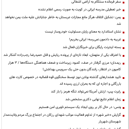
سفر فرمانده سنتکام به اراضی اشغالی
خبر تعطیلی مدرسه ایرانی در کویت به صورت رسمی اعلام نشده
یمن: تشکیل ائتلاف هرگز مانع مجازات عربستان به خاطر جنایاتش علیه ملت یمن نخواهد
شد
نشان استاندارد به معنای پایان مسئولیت خودروساز نیست
غریبه به دادمون نمی‌رسه؛ ایرانی بخریم!
بسته اینترنت رایگان برای خبرنگاران فعال شد
با اعتراف یکی از متهمان، ابعاد تازه‌ای از پرونده ربایش و قتل حمیدرضا رجب‌زاده آشکار شد
ریمـدان؛ مرزی گرفتار در صف، کمبود زیرساخت و ضعف هماهنگی دستگاه‌ها / ۳ هزار
کامیون در انتظار، رانندگان بدون حتی یک سرویس بهداشتی!
تایید هشدارهای گذشته بولتن نیوز توسط سخنگوی قوه قضائیه در خصوص کارت های
بارزگانی و اجاره ای که به بحران ارزی رسیده اند
رابرت پیپ: ارتش آمریکا نمی‌تواند تنگه هرمز را باز کند
زمان اعلام نتایج نهایی دکتری مشخص شد
ونس: در حال کار بر روی ایجاد یک سیستم ناوبری امن هستیم
گزارش «خبر شهر» از تداوم فعالیت موکب شهدای رزکان در اجتماع بزرگ مردم ولایت‌مدار
شهرستان شهریار