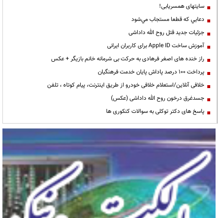
سایتهای همسریابی!
دعايي كه قطعا مستجاب مي‌شود
جزئیات جدید قتل روح الله داداشی
آموزش ساخت Apple ID برای کاربران ایرانی
راز خنده های اصغر فرهادی به حرکت بی شرمانه خانم بازیگر + عکس
پرداخت ۱۰۰ درصد پاداش پایان خدمت فرهنگیان
خلافی آنلاین/استعلام خلافی خودرو از طریق اینترنت، پیام کوتاه ، تلفن
جسدغرق درخون روح الله داداشی (عکس)
پاسخ های دکتر توکلی به سوالات کنکوری ها