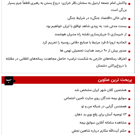
واکنش امام جمعه اردبیل به سخنان باقر خرازی: دروغ بستن به رهبری قطعاً جرم بسیار
بزرگی است
جای خالی «اقتصاد جنگی» در شرایط جنگی
بسنت مدعی شد: به زودی شاهد توافق با ایران خواهیم بود
از خبرسازی تا جریان‌سازی نقشه راه مدیران هوشمند
اتحادیه اروپا ۵ فرد مرتبط با صنایع دفاعی روسیه را تحریم کرد
صدور بیش از ۹۰ درصد هدایت تحصیلی نهمی ها
اعتراف رسانه‌های خارجی به شکست ترامپ؛ حاصل مجاهدت رسانه‌های انقلابی در مقابله
با دروغ‌پراکنی دشمنان
پربحث ترین عناوین
هشتمین کلان شهر ایران مشخص شد
سوابق بیمه شدگان روی سایت تامین اجتماعی
همجنس گرایی در شبکه من و تو
13 توصیه آسان برای رفع بوی بد دهان
مشاهده سامانه آنلاين سوابق بیمه
حكم آيت‌الله مكارم درباره شاهين نجفي