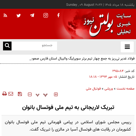
يکشنبه ۱۸ مرداد ۱۴۰۵
|
Sunday , 09 August 2026
از
و
ته
فولاد غدیر نی‌ریز به جمع چهار تیم برتر سوپرلیگ والیبال استان فارس صعود کرد
ن
نو
کد خبر:
۲۹۵۰۸۴
تاریخ انتشار:
۰۵ مهر ۱۳۹۴ - ۱۸:۱۸
صفحه نخست
»
ورزشی
»
فوتبال ملی
‍‍‍ پ
پ
تبریک لاریجانی به تیم ملی فوتسال بانوان
رییس مجلس شورای اسلامی در پیامی قهرمانی تیم ملی فوتسال بانوان
کشورمان در رقابت های فوتسال آسیا در مالزی را تبریک گفت.