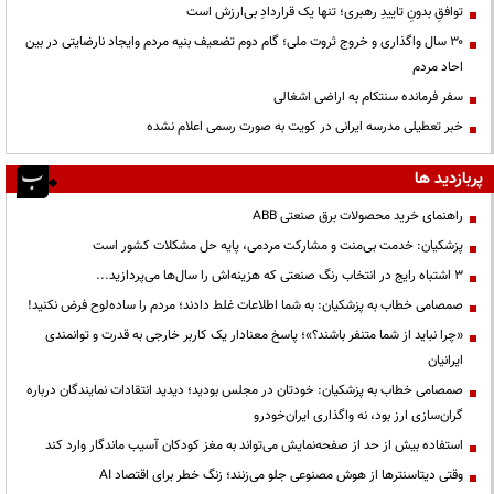
توافقِ بدونِ تاییدِ رهبری؛ تنها یک قراردادِ بی‌ارزش است
۳۰ سال واگذاری و خروج ثروت ملی؛ گام دوم تضعیف بنیه مردم وایجاد نارضایتی در بین
احاد مردم
سفر فرمانده سنتکام به اراضی اشغالی
خبر تعطیلی مدرسه ایرانی در کویت به صورت رسمی اعلام نشده
پربازدید ها
راهنمای خرید محصولات برق صنعتی ABB
پزشکیان: خدمت بی‌منت و مشارکت مردمی، پایه حل مشکلات کشور است
3 اشتباه رایج در انتخاب رنگ صنعتی که هزینه‌اش را سال‌ها می‌پردازید...
صمصامی خطاب به پزشکیان: به شما اطلاعات غلط دادند؛ مردم را ساده‌لوح فرض نکنید!
«چرا نباید از شما متنفر باشند؟»؛ پاسخ معنادار یک کاربر خارجی به قدرت و توانمندی
ایرانیان
صمصامی خطاب به پزشکیان: خودتان در مجلس بودید؛ دیدید انتقادات نمایندگان درباره
گران‌سازی ارز بود، نه واگذاری ایران‌خودرو
استفاده بیش از حد از صفحه‌نمایش می‌تواند به مغز کودکان آسیب ماندگار وارد کند
وقتی دیتاسنترها از هوش مصنوعی جلو می‌زنند؛ زنگ خطر برای اقتصاد AI