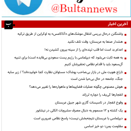
آخرین اخبار
واشنگتن درحال بررسی انتقال موشک‌های «آتاکامس» به اوکراین از طریق ترکیه
هشدار صنعا به عربستان: وقت تلف نکنید
اعدام بد است اما قلب تپنده‌ای را از سینه بیرون کشیدن نه!
به همه ثابت می‌شود که دیپلماسی با رژیم پست سعودی بی‌فایده است| برای تنبیه
آل‌سعود باید با اقدام نظامی تحقیرشان کنیم
تاراج هویت ملی در بازار بی‌صاحب پوشاک؛ مسئولان نظارت کجا خوابیده‌اند؟ / زیر سایه
جنگ، جامعه در حال بی‌حیا شدن است
هوش مصنوعی چگونه عملیات فضاپیماها و ماهواره‌ها را تغییر می‌دهد؟
انفجارها کی‌یف را دوباره لرزاند
وقوع انفجار در تاسیسات گازی شهر جبیل عربستان
یک کشته و ۱۲ مسموم به دنبال مصرف مشروبات الکلی در نیشابور
دیپلماسی با عربستان نتیجه‌بخش نیست؛ پاسخ نظامی ضروری است
مقاومت یمن؛ دو خیز اساسی