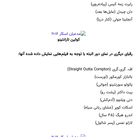
رابرت زمه کیس (پیاده‌روی)
دان چیدل (مایل‌ها بعد)
آنجلینا جولی (کنار دریا)
کوئین تارانتینو
رقبای دیگری در نمای دور البته با توجه به فیلم‌هایی نمایش داده شده آنها:
اف. گری.گری (Straight Outta Compton)
بالتازار کورمکور (اورست)
پائولو سورنتینو (جوانی)
پیت داکتر (پشت رو)
دنی ویلنوو (آدم‌کش)
اسکات کوپر (عشای ربانی سیاه)
اندرو هیگ (45 سال)
لازلو نمس (پسر شائول)