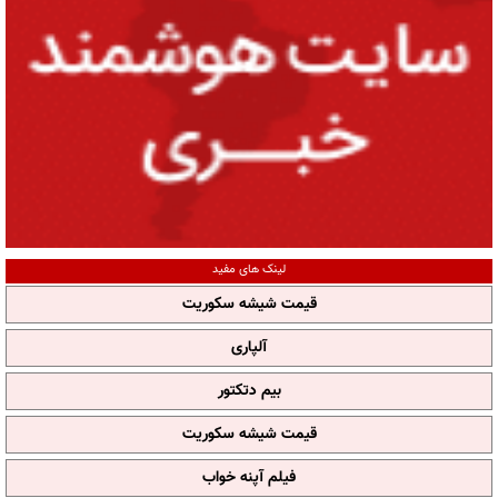
لینک های مفید
قیمت شیشه سکوریت
آلپاری
بیم دتکتور
قیمت شیشه سکوریت
فیلم آپنه خواب