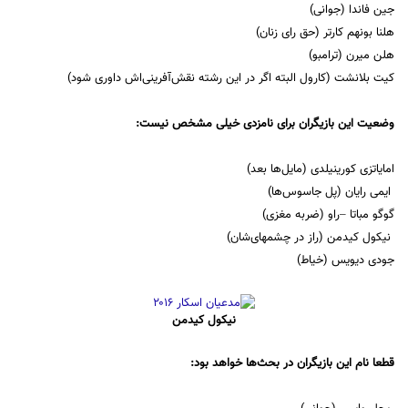
جین فاندا (جوانی)
هلنا بونهم کارتر (حق رای زنان)
هلن میرن (ترامبو)
کیت بلانشت (کارول البته اگر در این رشته نقش‌آفرینی‌اش داوری شود)
وضعیت این بازیگران برای نامزدی خیلی مشخص نیست:
امایاتزی کورینیلدی (مایل‌ها بعد)
ایمی رایان (پل جاسوس‌ها)
گوگو مباتا –راو (ضربه مغزی)
نیکول کیدمن (راز در چشمهای‌شان)
جودی دیویس (خیاط)
نیکول کیدمن
قطعا نام این بازیگران در بحث‌ها خواهد بود: