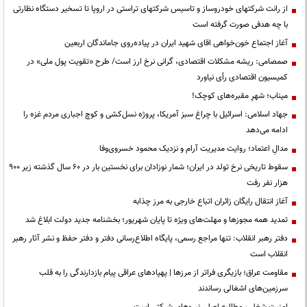
از رانت‌ شرکتهای خودروساز و تاسیس شرکتهای تراستی در اروپا تا تسخیر دستگاه نظارتی
با چه هدفی صورت گرفته است
آغاز اجتماع خون‌خواهی اقای شهید ایران در پیاده‌روی جاماندگان اربعین
صمصامی: ریشه مشکلات اقتصادی، گرانی نرخ ارز است/ طرح «تقویت پول ملی» در
کمیسیون اقتصادی رأی نیاورد
میناب؛ شهرِ مقبره‌های کوچک!
جهاد اسلامی: اسرائیل با چراغ سبز آمریکا، پروژه نسل‌کشی و کوچ اجباری مردم غزه را
ادامه می‌دهد
مدالِ اعتماد؛ روایت مدیریت آرام و نزدیک محمود خسروی‌وفا
سقوط تاریخی نرخ تولد در ایران؛ شمار نوزادان برای نخستین بار در ۶۰ سال گذشته زیر ۹۰۰
هزار نفر رفت
آغاز انتقال رایگان زائران اتباع خارجی به مرز چذابه
تمدید همه مجوزها و مهلت‌های ویژه تا پایان شهریور؛ بخشنامه جدید دولت ابلاغ شد
دفتر رهبر انقلاب: تنها مراجع رسمی، پایگاه اطلاع‌رسانی دفتر و دفتر حفظ و نشر آثار رهبر
انقلاب است
مقاومت عراق؛ بازیگری فراتر از مرزها | پهپادهای عراقی پیام بازدارندگی را به قلب
سرزمین‌های اشغالی رساندند