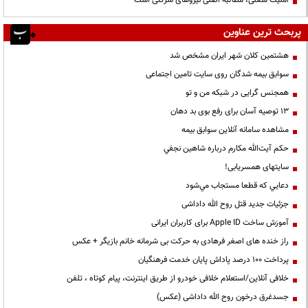
‌امنیت شغلی، مطالبه اصلی نیروهای شرکتی است
پربحث ترین عناوین
هشتمین کلان شهر ایران مشخص شد
سوابق بیمه شدگان روی سایت تامین اجتماعی
همجنس گرایی در شبکه من و تو
13 توصیه آسان برای رفع بوی بد دهان
مشاهده سامانه آنلاين سوابق بیمه
حكم آيت‌الله مكارم درباره شاهين نجفي
سایتهای همسریابی!
دعايي كه قطعا مستجاب مي‌شود
جزئیات جدید قتل روح الله داداشی
آموزش ساخت Apple ID برای کاربران ایرانی
راز خنده های اصغر فرهادی به حرکت بی شرمانه خانم بازیگر + عکس
پرداخت ۱۰۰ درصد پاداش پایان خدمت فرهنگیان
خلافی آنلاین/استعلام خلافی خودرو از طریق اینترنت، پیام کوتاه ، تلفن
جسدغرق درخون روح الله داداشی (عکس)