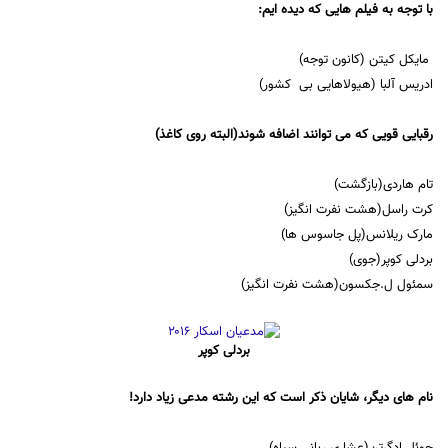
با توجه به فیلم هایی که دیده ایم:
مایکل کیتن (کانون توجه)
ادریس آلبا (هیولاهایی بی کشور)
رقبایی قویی که می توانند اضافه شوند(البته روی کاغذ)
تام هاردی(بازگشت)
کرت راسل(هشت نفرت انگیز)
مارک ریلانس(پل جاسوس ها)
بردلی کوپر(جوی)
سمئول ل.جکسون(هشت نفرت انگیز)
بردلی کوپر
نام های دیگر، شایان ذکر است که این رشته مدعی زیاد دارد!
جوئل ادگرتن(عشا ی ربانی سیاه)