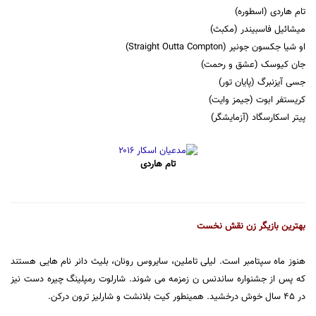
تام هاردی (اسطوره)
میشائیل فاسبیندر (مکبث)
او شیا جکسون جونیر (Straight Outta Compton)
جان کیوسک (عشق و رحمت)
جسی آیزنبرگ (پایان تور)
کریستفر ابوت (جیمز وایت)
پیتر اسکارسگاد (آزمایشگر)
تام هاردی
بهترین بازیگر زن نقش نخست
هنوز ماه سپتامبر است. لیلی تاملین، سایروس رونان، بلیث دانر نام هایی هستند
که پس از جشنواره ساندنس ن زمزمه می شوند. شارلوت رمپلینگ چیره دست نیز
در 45 سال خوش درخشید. همینطور کیت بلانشت و شارلیز ترون درکن.