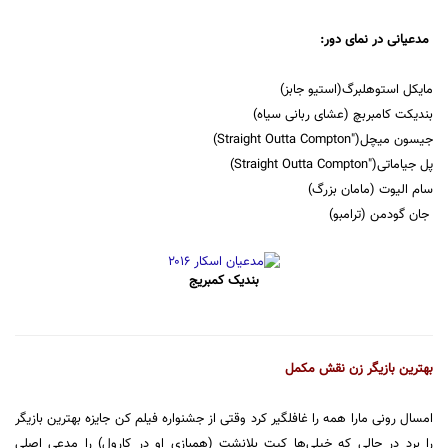
مدعیانی در نمای دور:
مایکل استوهلبرگ(استیو جابز)
بندیکت کامبربچ (عشای ربانی سیاه)
جیسون میچل("Straight Outta Compton)
پل جیاماتی("Straight Outta Compton)
سام الیوت (مامان بزرگ)
جان گودمن (ترامبو)
بندیک کمبریج
بهترین بازیگر زن نقش مکمل
امسال رونی مارا همه را غافلگیر کرد وقتی از جشنواره فیلم کن جایزه بهترین بازیگر
را برد در حالی که خیلی‌ها کیت بلانشت (همبازی او در کارول) را مدعی اصلی