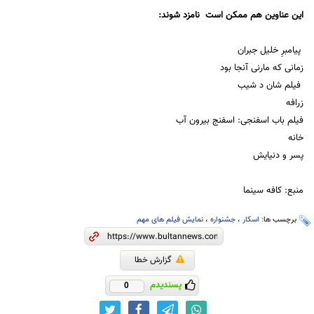
این عناوین هم ممکن است نامزد شوند:
پیامبرِ خلیل جبران
زمانی که مارنی آنجا بود
فیلم شان د شیب
زرافه
فیلم باب اسفنجی: اسفنج بیرون آب
خانه
پسر و دنیایش
منبع: کافه سینما
برچسب ها:
اسکار
،
جشنواره
،
نمایش فیلم های مهم
گزارش خطا
پسندیدم
0