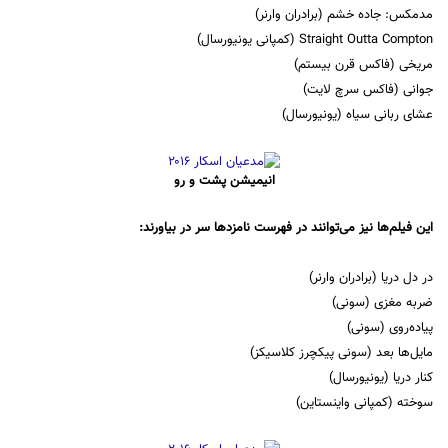
مدمکس: جاده خشم (برادران وارنر)
Straight Outta Compton (کمپانی یونیورسال)
مریخی (فاکس قرن بیستم)
جوانی (فاکس سرچ لایت)
عشای ربانی سیاه (یونیورسال)
انیمیشن پشت و رو
این فیلم‌ها نیز می‌توانند در فهرست نامزدها سر در بیاورند:
در دل دریا (برادران وارنر)
ضربه مغزی (سونی)
پیاده‌روی (سونی)
مایل‌ها بعد (سونی پیکچرز کلاسیکز)
کنار دریا (یونیورسال)
سوخته (کمپانی واینستاین)