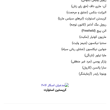
ریچل وایس (جوانی)
آن- ماری داف (حق رای زنان)
الیزابت بنکس (عشق و مرحمت)
کریستن استوارت (ابرهای سیلس ماریا)
ریچل مگ آدامز (کانون توجه)
الن پیج (Freeheld)
ماریون کوتیار (مکبث)
سنتیا نیکسون (جیمز وایت)
جولین نیکلسون (عشای ربانی سیاه)
مایا تیلور (نارنگی)
پارکر پوسی (مرد غیر منطقی)
سارا پالسن (کارول)
وینونا رایدر (آزمایشگر)
کریستین استوارت