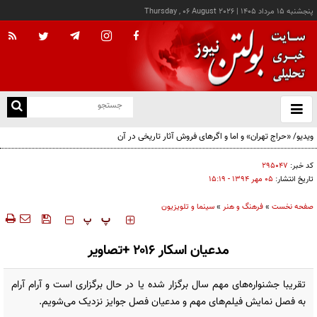
پنجشنبه ۱۵ مرداد ۱۴۰۵
|
Thursday , 06 August 2026
از
و
ته
ن
نو
کد خبر:
۲۹۵۰۴۷
تاریخ انتشار:
۰۵ مهر ۱۳۹۴ - ۱۵:۱۹
صفحه نخست
»
فرهنگ و هنر
»
سینما و تلویزیون
‍‍‍ پ
پ
مدعیان اسکار ۲۰۱۶ +تصاویر
تقریبا جشنواره‌های مهم سال برگزار شده یا در حال برگزاری است و آرام آرام
به فصل نمایش فیلم‌های مهم و مدعیان فصل جوایز نزدیک می‌شویم.