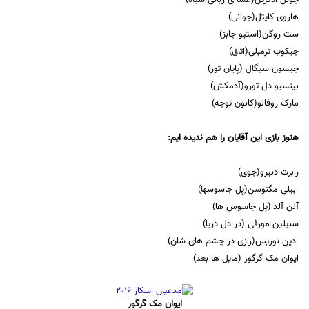
هاروی کایتل(جوانی)
ست روگن(استیو جابز)
جیکوب ترمبلی(اتاق)
جیسون سیگال (پایان تور)
بینسیو دل تورو(آدمکش)
مارک روفالو(کانون توجه)
هنوز بازی این آقایان را هم ندیده ایم:
رابرت دنیرو(جوی)
بیلی مگنوسن(پل جاسوسها)
آلن آلدا(پل جاسوس ها)
سبیلین مورفی (در دل دریا)
دین نوریس(رازی در چشم های شان)
ایوان مک گرگور (مایل ها بعد)
ایوان مک گرگور