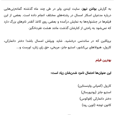
به گزارش
بولتن نیوز
،
سایت ایندی وایر در طی چند ماه گذشته گمانه‌زنی‌هایی
درباره مدعیان اسکار امسال در رشته‌های مختلف انجام داده است. بعضی از این
فیلم‌ها در جشنواره‌ها به نمایش درآمده و بعضی روی کاغذ آنقدر نام‌های بزرگ دارد
که نمی‌شود به راحتی از کنارشان گذشت مانند هشت نفرت‌انگیز.
بروکلین که در ساندنس درخشید. شاید ویپلش امسال باشد! دختر دانمارکی،
کارول، هیولاهای بی‌کشور، استیو جابز، مریخی، حق رای زنان، اورست و...
بهترین فیلم
این عنوان‌ها احتمال نامزد شدن‌شان زیاد است:
کارول (کمپانی واینستاین)
استیو جابز (یونیورسال)
دختر دانمارکی (فوکوس)
کانون توجه (اوپن رود)