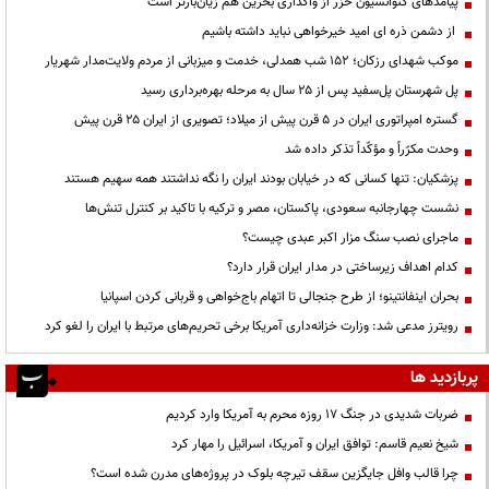
پیامدهای کنوانسیون خزر از واگذاری بحرین هم زیان‌بارتر است
از دشمن ذره ای امید خیرخواهی نباید داشته باشیم
موکب شهدای رزکان؛ ۱۵۲ شب همدلی، خدمت و میزبانی از مردم ولایت‌مدار شهریار
پل شهرستان پل‌سفید پس از ۲۵ سال به مرحله بهره‌برداری رسید
گستره امپراتوری ایران در ۵ قرن پیش از میلاد؛ تصویری از ایران ۲۵ قرن پیش
وحدت مکرّراً و مؤکّداً تذکر داده شد
پزشکیان: تنها کسانی که در خیابان بودند ایران را نگه نداشتند همه سهیم هستند
نشست چهارجانبه سعودی، پاکستان، مصر و ترکیه با تاکید بر کنترل تنش‌ها
ماجرای نصب سنگ مزار اکبر عبدی چیست؟
کدام اهداف زیرساختی در مدار ایران قرار دارد؟
بحران اینفانتینو؛ از طرح جنجالی تا اتهام باج‌خواهی و قربانی کردن اسپانیا
رویترز مدعی شد: وزارت خزانه‌داری آمریکا برخی تحریم‌های مرتبط با ایران را لغو کرد
پربازدید ها
ضربات شدیدی در جنگ ۱۷ روزه محرم به آمریکا وارد کردیم
شیخ نعیم قاسم: توافق ایران و آمریکا، اسرائیل را مهار کرد
چرا قالب وافل جایگزین سقف تیرچه بلوک در پروژه‌های مدرن شده است؟