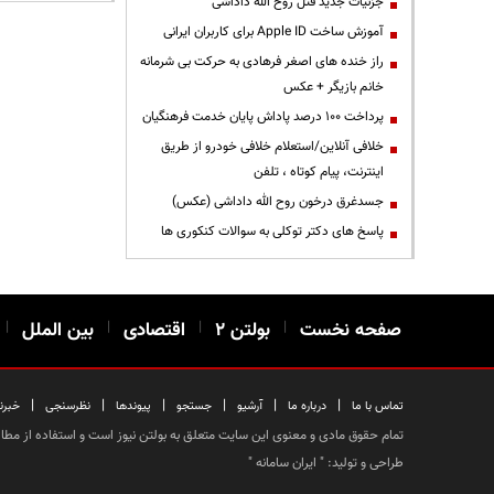
جزئیات جدید قتل روح الله داداشی
آموزش ساخت Apple ID برای کاربران ایرانی
راز خنده های اصغر فرهادی به حرکت بی شرمانه
خانم بازیگر + عکس
پرداخت ۱۰۰ درصد پاداش پایان خدمت فرهنگیان
خلافی آنلاین/استعلام خلافی خودرو از طریق
اینترنت، پیام کوتاه ، تلفن
جسدغرق درخون روح الله داداشی (عکس)
پاسخ های دکتر توکلی به سوالات کنکوری ها
صفحه نخست
|
بولتن ۲
|
اقتصادی
|
بین الملل
|
|
|
|
|
|
|
تماس با ما
درباره ما
آرشیو
جستجو
پیوندها
نظرسنجی
خبرن
تمام حقوق مادی و معنوی این سایت متعلق به بولتن نیوز است و استفاده از مطالب
طراحی و تولید: "
ایران سامانه
"