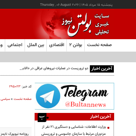
پنجشنبه ۱۵ مرداد ۱۴۰۵
|
Thursday , 06 August 2026
صفحه نخست
بولتن ۲
اقتصادی
بین الملل
اجتماعی
ور
آخرین اخبار
دو تروریست در عملیات نیروهای عراقی در «الانبار» دستگیر شدند
کد خبر:
۲۹۵۰۲۳
صفحه نخست
»
سیاسی
آخرین اخبار
وزارت اطلاعات: شناسایی و دستگیری ۲۱ نفر از
مزدوران مرتبط با سازمان جاسوسی و تروریستی
روزنامه نیویورک تایمز 