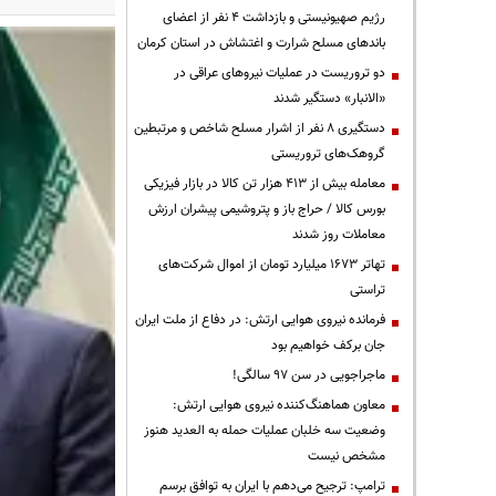
رژیم صهیونیستی و بازداشت ۴ نفر از اعضای
باندهای مسلح شرارت و اغتشاش در استان کرمان
دو تروریست در عملیات نیروهای عراقی در
«الانبار» دستگیر شدند
دستگیری ۸ نفر از اشرار مسلح شاخص و مرتبطین
گروهک‌های تروریستی
معامله بیش از ۴۱۳ هزار تن کالا در بازار فیزیکی
بورس کالا / حراج باز و پتروشیمی پیشران ارزش
معاملات روز شدند
تهاتر ۱۶۷۳ میلیارد تومان از اموال شرکت‌های
تراستی
فرمانده نیروی هوایی ارتش: در دفاع از ملت ایران
جان برکف خواهیم بود
ماجراجویی در سن ۹۷ سالگی!
معاون هماهنگ‌کننده نیروی هوایی ارتش:
وضعیت سه خلبان عملیات حمله به العدید هنوز
مشخص نیست
ترامپ: ترجیح می‌دهم با ایران به توافق برسم