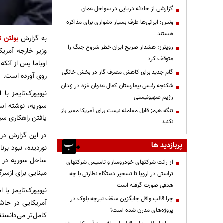
گزارشی از حادثه دریایی در سواحل عمان
ونس: ایرانی‌ها طرف بسیار دشواری برای مذاکره
هستند
به گزارش
بولتن ن
رویترز: هشدار صریح ایران خطر شروع جنگ را
وزیر خارجه آمریک
متوقف کرد
اوباما پس از آنک
گام جدید برای کاهش مصرف گاز در بخش خانگی
روی آورده است.
شکنجه رئیس بیمارستان کمال عدوان غزه در زندان
نیویورک‌تایمز ب
رژیم صهیونیستی
سوریه، نوشته است
تنگه هرمز قابل معامله نیست برای آمریکا معبر باز
یافتن راهکاری سی
نکنید
در این گزارش در 
پربازدید ها
نوردیده، نبود بر
ساحل سوریه در مد
از رانت‌ شرکتهای خودروساز و تاسیس شرکتهای
مبنایی برای ازسرگ
تراستی در اروپا تا تسخیر دستگاه نظارتی با چه
هدفی صورت گرفته است
نیویورک‌تایمز با
چرا قالب وافل جایگزین سقف تیرچه بلوک در
آمریکایی در حاشی
پروژه‌های مدرن شده است؟
کامل‌تر می‌دانستن