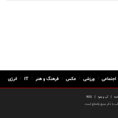
اجتماعی
|
ورزشی
|
عکس
|
فرهنگ و هنر
|
IT
|
انرژی
|
|
امه
آب و هوا
RSS
 با ذکر منبع بلامانع است.