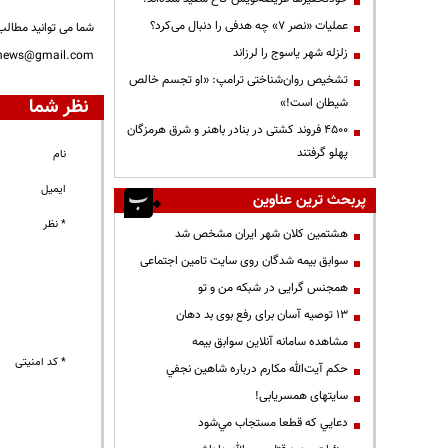
عملیات «نصر ۷» چه هدفی را دنبال می‌کرد؟
شما می توانید مطالب 
زلزله شهر یاسوج را لرزاند
nnews@gmail.com
تشخیص روان‌شناختی ترامپ: «او تجسم خالص
نظر شما
شیطان است!»
۴۵۰۰ فروند کشتی در بنادر باهنر و شرق هرمزگان
پهلو گرفتند
نام
ایمیل
پربحث ترین عناوین
* نظر
هشتمین کلان شهر ایران مشخص شد
سوابق بیمه شدگان روی سایت تامین اجتماعی
همجنس گرایی در شبکه من و تو
13 توصیه آسان برای رفع بوی بد دهان
مشاهده سامانه آنلاين سوابق بیمه
* کد امنیتی
حكم آيت‌الله مكارم درباره شاهين نجفي
سایتهای همسریابی!
دعايي كه قطعا مستجاب مي‌شود