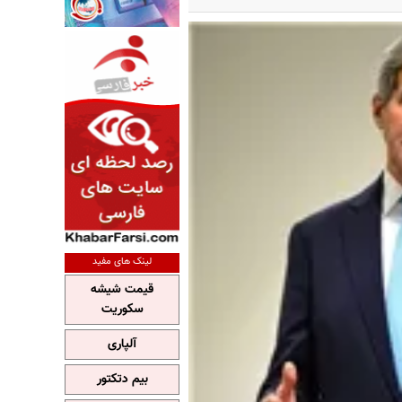
لینک های مفید
قیمت شیشه
سکوریت
آلپاری
بیم دتکتور