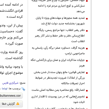
جهاد اسلامی: اسرائیل با چراغ سبز آمریکا، پروژه
در ادامه آمده ا
نسل‌کشی و کوچ اجباری مردم غزه را ادامه
افرادی انگشت‌شما
می‌دهد
کرده است.»
تمدید همه مجوزها و مهلت‌های ویژه تا پایان
شهریور؛ بخشنامه جدید دولت ابلاغ شد
پیش از این، وندی
دفتر رهبر انقلاب: تنها مراجع رسمی، پایگاه
گفت: «حساسیت‌های
اطلاع‌رسانی دفتر و دفتر حفظ و نشر آثار رهبر
می‌کنم وزیر خار
انقلاب است
صورت گیرد.»
هزینه گزاف، دستاورد صفر؛ برگه رأی، پاسخی به
روز گذشته وزارت 
ماجراجویی ترامپ
گذاشته است.
جزئیات مذاکرات ایران و عمان برای بازگشایی تنگه
هرمز
با وجود بیانیه و
تعارض قوانین؛ مانع پنهان سنددار شدن بخش
موضوع اجرای تواف
بزرگی از املاک/ ضرورت تجدیدنظر در ضوابط
منبع:
خبرگزاری فارس
احراز تصرفات مالکانه
برچسب ها:
اوباما
،
انصارالله: رفع محاصره یمن مطالبه اصلی ماست
تخم‌مرغ‌هایی که در مرز پوسیدند تا اقتدار اداری
اثبات شود
گزارش خطا
خودتحقیرها عریضه‌نویس کاخ سفید شده‌اند!