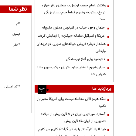
واکنش امام جمعه اردبیل به سخنان باقر خرازی:
نظر شما
دروغ بستن به رهبری قطعاً جرم بسیار بزرگی
است
نام
احتمال وجود حیات در اقیانوس مدفون «اروپا»
ایمیل
آمریکا و اسرائیل سامانه «پیکان» را آزمایش کردند
هشدار درباره فروش حواله‌های صوری خودروهای
* نظر
وارداتی
۷ توصیه برای آغاز نویسندگی
احیای شن‌چاله‌های جنوب تهران درکمیسیون ماده
۵نهایی شد
* کد امنیتی
پربازدید ها
تنگه هرمز قابل معامله نیست برای آمریکا معبر باز
نکنید
گستره امپراتوری ایران در ۵ قرن پیش از میلاد؛
تصویری از ایران ۲۵ قرن پیش
باید افراد کارآمدتر را به کار گرفت/ کاری می کنیم