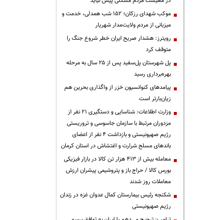
در معیشت مردم مشکلی پیش نیاید
موکب شهدای رزکان؛ ۱۵۲ شب همدلی، خدمت و
میزبانی از مردم ولایت‌مدار شهریار
رویترز: هشدار صریح ایران خطر شروع جنگ را
متوقف کرد
پل شهرستان پل‌سفید پس از ۲۵ سال به مرحله
بهره‌برداری رسید
پیامدهای کنوانسیون خزر از واگذاری بحرین هم
زیان‌بارتر است
وزارت اطلاعات: شناسایی و دستگیری ۲۱ نفر از
مزدوران مرتبط با سازمان جاسوسی و تروریستی
رژیم صهیونیستی و بازداشت ۴ نفر از اعضای
باندهای مسلح شرارت و اغتشاش در استان کرمان
معامله بیش از ۴۱۳ هزار تن کالا در بازار فیزیکی
بورس کالا / حراج باز و پتروشیمی پیشران ارزش
معاملات روز شدند
شکنجه رئیس بیمارستان کمال عدوان غزه در زندان
رژیم صهیونیستی
ترامپ: ترجیح می‌دهم با ایران به توافق برسم