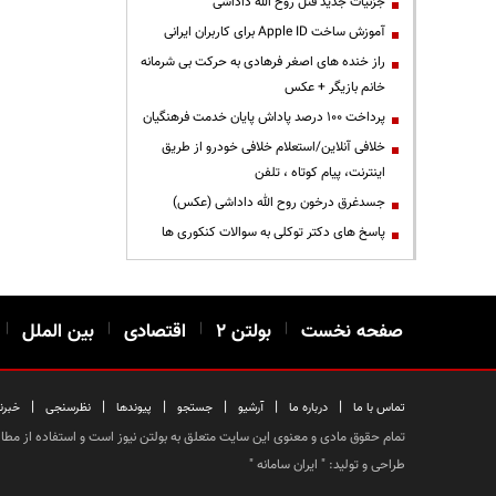
جزئیات جدید قتل روح الله داداشی
آموزش ساخت Apple ID برای کاربران ایرانی
راز خنده های اصغر فرهادی به حرکت بی شرمانه
خانم بازیگر + عکس
پرداخت ۱۰۰ درصد پاداش پایان خدمت فرهنگیان
خلافی آنلاین/استعلام خلافی خودرو از طریق
اینترنت، پیام کوتاه ، تلفن
جسدغرق درخون روح الله داداشی (عکس)
پاسخ های دکتر توکلی به سوالات کنکوری ها
صفحه نخست
|
بولتن ۲
|
اقتصادی
|
بین الملل
|
|
|
|
|
|
|
تماس با ما
درباره ما
آرشیو
جستجو
پیوندها
نظرسنجی
خبرن
تمام حقوق مادی و معنوی این سایت متعلق به بولتن نیوز است و استفاده از مطالب
طراحی و تولید: "
ایران سامانه
"