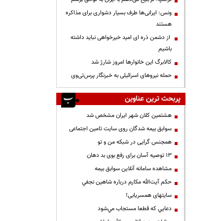
ونس: ایرانی‌ها طرف بسیار دشواری برای مذاکره
هستند
از دشمن ذره ای امید خیرخواهی نباید داشته
باشیم
کالابرگ این خانوارها امروز شارژ شد
حمله نیروهای اسرائیلی به خبرنگار پرس‌تی‌وی
پربحث ترین عناوین
هشتمین کلان شهر ایران مشخص شد
سوابق بیمه شدگان روی سایت تامین اجتماعی
همجنس گرایی در شبکه من و تو
13 توصیه آسان برای رفع بوی بد دهان
مشاهده سامانه آنلاين سوابق بیمه
حكم آيت‌الله مكارم درباره شاهين نجفي
سایتهای همسریابی!
دعايي كه قطعا مستجاب مي‌شود