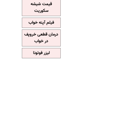
قیمت شیشه
سکوریت
فیلم آپنه خواب
درمان قطعی خروپف
در خواب
لیزر فوتونا