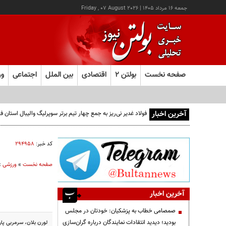
جمعه ۱۶ مرداد ۱۴۰۵
|
Friday , 07 August 2026
صفحه نخست
بولتن ۲
اقتصادی
بین الملل
اجتماعی
ور
آخرین اخبار
فولاد غدیر نی‌ریز به جمع چهار تیم برتر سوپرلیگ والیبال استان
کد خبر:
۲۹۴۹۵۸
صفحه نخست
»
ورزشی
»
آخرین اخبار
صمصامی خطاب به پزشکیان: خودتان در مجلس
بودید؛ دیدید انتقادات نمایندگان درباره گران‌سازی
لورن بلان، سرمربی پاری سن ژرمن پس از پیروزی 4-1 ت