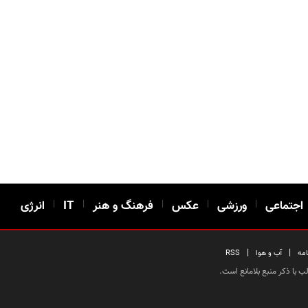
اجتماعی
|
ورزشی
|
عکس
|
فرهنگ و هنر
|
IT
|
انرژی
|
|
امه
آب و هوا
RSS
 با ذکر منبع بلامانع است.