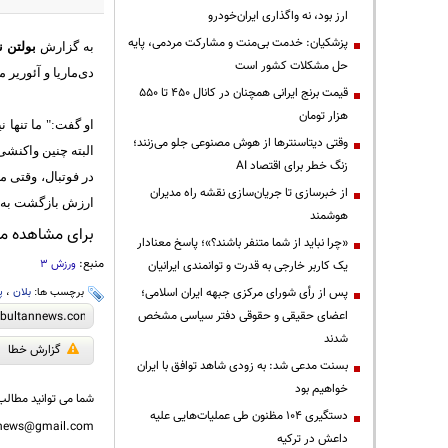
ارز بود، نه واگذاری ایران‌خودرو
پزشکیان: خدمت بی‌منت و مشارکت مردمی، پایه
به گزارش
بولتن ن
حل مشکلات کشور است
دی‌ماریا و آئوریر موفق شد 4-1 حریف خود را در هم بکوبد. با این حال، بلان عنوان 
قیمت‌ برنج ایرانی همچنان در کانال ۴۵۰ تا ۵۵۰
هزار تومان
وقتی دیتاسنترها از هوش مصنوعی جلو می‌زنند؛
البته چنین واکنش
زنگ خطر برای اقتصاد AI
در فوتبال، وقتی مت
از خبرسازی تا جریان‌سازی نقشه راه مدیران
ارزش بازگشت به زم
هوشمند
برای مشاهده مطا
«چرا نباید از شما متنفر باشند؟»؛ پاسخ معنادار
منبع:
ورزش 3
یک کاربر خارجی به قدرت و توانمندی ایرانیان
پس از رأی شورای مرکزی جبهه ایران اسلامی؛
برچسب ها:
بلان
،
پ
اعضای حقیقی و حقوقی دفتر سیاسی مشخص
شدند
گزارش خطا
بسنت مدعی شد: به زودی شاهد توافق با ایران
خواهیم بود
شما می توانید مطالب 
دستگیری ۱۰۴ مظنون طی عملیات‌هایی علیه
nnews@gmail.com
داعش در ترکیه