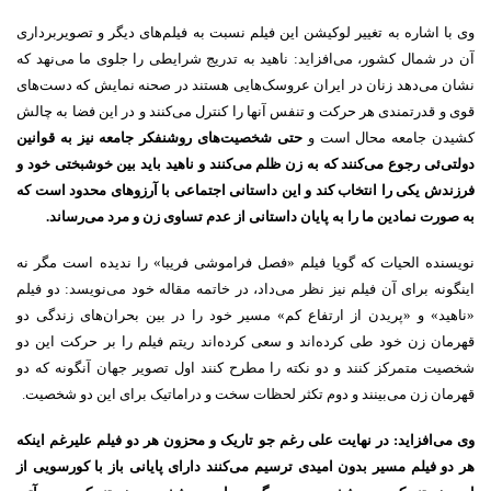
وی با اشاره به تغییر لوکیشن این فیلم نسبت به فیلم‌های دیگر و تصویربرداری
آن در شمال کشور، می‌افزاید: ناهید به تدریج شرایطی را جلوی ما می‌نهد که
نشان می‌دهد زنان در ایران عروسک‌هایی هستند در صحنه نمایش که دست‌های
قوی و قدرتمندی هر حرکت و تنفس آنها را کنترل می‌کنند و در این فضا به چالش
کشیدن جامعه محال است و
حتی شخصیت‌های روشنفکر جامعه نیز به قوانین
دولتی‌ئی رجوع می‌کنند که به زن ظلم می‌کنند و ناهید باید بین خوشبختی خود و
فرزندش یکی را انتخاب کند و این داستانی اجتماعی با آرزوهای محدود است که
به صورت نمادین ما را به پایان داستانی از عدم تساوی زن و مرد می‌رساند.
نویسنده الحیات که گویا فیلم «فصل فراموشی فریبا» را ندیده است مگر نه
اینگونه برای آن فیلم نیز نظر می‌داد، در خاتمه مقاله خود می‌نویسد: دو فیلم
«ناهید» و «پریدن از ارتفاع کم» مسیر خود را در بین بحران‌های زندگی دو
قهرمان زن خود طی کرده‌اند و سعی کرده‌اند ریتم فیلم را بر حرکت این دو
شخصیت متمرکز کنند و دو نکته را مطرح کنند اول تصویر جهان آنگونه که دو
قهرمان زن می‌بینند و دوم تکثر لحظات سخت و دراماتیک برای این دو شخصیت.
وی می‌افزاید: در نهایت علی رغم جو تاریک و محزون هر دو فیلم علیرغم اینکه
هر دو فیلم مسیر بدون امیدی ترسیم می‌کنند دارای پایانی باز با کورسویی از