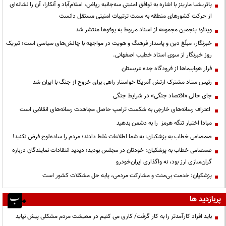
پاتریشیا مارینز با اشاره به توافق امنیتی سه‌جانبه ریاض، اسلام‌آباد و آنکارا، آن را نشانه‌ای
از حرکت کشورهای منطقه به سمت ترتیبات امنیتی مستقل دانست
ویدئو؛ پنجمین مجموعه از اسناد مربوط به یوفوها منتشر شد
خبرنگار، مبلّغ دین و پاسدار فرهنگ و هویت در مواجهه با چالش‌های سیاسی است؛ تبریک
روز خبرنگار از سوی استاد خطیب اصفهانی.
فرار هواپیماها از فرودگاه جده عربستان
رئیس ستاد مشترک ارتش آمریکا خواستار راهی برای خروج از جنگ با ایران شد
جای خالی «اقتصاد جنگی» در شرایط جنگی
اعتراف رسانه‌های خارجی به شکست ترامپ حاصل مجاهدت رسانه‌های انقلابی است
مبادا اختیار تنگه هرمز را به دشمن بدهید
صمصامی خطاب به پزشکیان: به شما اطلاعات غلط دادند؛ مردم را ساده‌لوح فرض نکنید!
صمصامی خطاب به پزشکیان: خودتان در مجلس بودید؛ دیدید انتقادات نمایندگان درباره
گران‌سازی ارز بود، نه واگذاری ایران‌خودرو
پزشکیان: خدمت بی‌منت و مشارکت مردمی، پایه حل مشکلات کشور است
پربازدید ها
باید افراد کارآمدتر را به کار گرفت/ کاری می کنیم در معیشت مردم مشکلی پیش نیاید