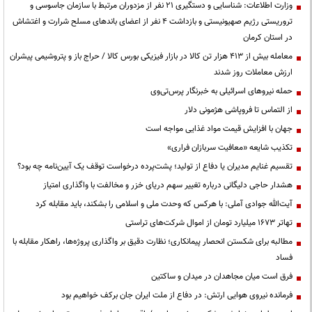
وزارت اطلاعات: شناسایی و دستگیری ۲۱ نفر از مزدوران مرتبط با سازمان جاسوسی و
تروریستی رژیم صهیونیستی و بازداشت ۴ نفر از اعضای باندهای مسلح شرارت و اغتشاش
در استان کرمان
معامله بیش از ۴۱۳ هزار تن کالا در بازار فیزیکی بورس کالا / حراج باز و پتروشیمی پیشران
ارزش معاملات روز شدند
حمله نیروهای اسرائیلی به خبرنگار پرس‌تی‌وی
از التماس تا فروپاشی هژمونی دلار
جهان با افزایش قیمت مواد غذایی مواجه است
تکذیب شایعه «معافیت سربازان فراری»
تقسیم غنایم مدیران یا دفاع از تولید؛ پشت‌پرده درخواست توقف یک آیین‌نامه چه بود؟
هشدار حاجی دلیگانی درباره تغییر سهم دریای خزر و مخالفت با واگذاری امتیاز
آیت‌الله جوادی آملی: با هرکس که وحدت ملی و اسلامی را بشکند، باید مقابله کرد
تهاتر ۱۶۷۳ میلیارد تومان از اموال شرکت‌های تراستی
مطالبه برای شکستن انحصار پیمانکاری؛ نظارت دقیق بر واگذاری پروژه‌ها، راهکار مقابله با
فساد
فرق است میان مجاهدان در میدان و ساکتین
فرمانده نیروی هوایی ارتش: در دفاع از ملت ایران جان برکف خواهیم بود