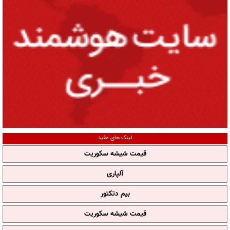
لینک های مفید
قیمت شیشه سکوریت
آلپاری
بیم دتکتور
قیمت شیشه سکوریت