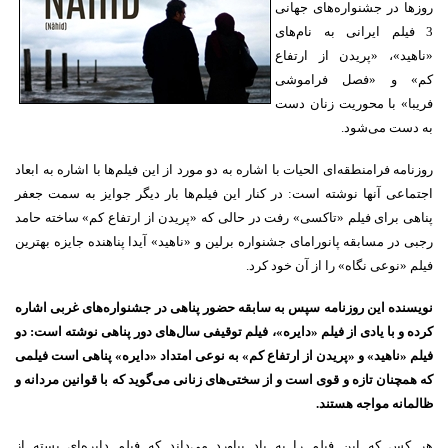
روزها در جشنواره‌های جهانی
3 فیلم ایرانی به نام‌های
«ناهید»، «پریدن از ارتفاع
کم» و «فصل فراموشی
فریبا» با محوریت زنان دست
به دست می‌شود.
روزنامه فرامنطقه‌ای الحیات با اشاره به دو مورد از این فیلم‌ها با اشاره به ابعاد
اجتماعی آنها نوشته است: در کنار این فیلم‌ها بار دیگر جوایز به سمت جعفر
پناهی برای فیلم «تاکسی» رفت در حالی که «پریدن از ارتفاع کم» ساخته حامد
رجبی در مسابقه پانورامای جشنواره برلین و «ناهید» آیدا پناهنده جایزه بهترین
فیلم «نوعی نگاه» را از آن خود کرد.
نویسنده این روزنامه سپس به سابقه حضور پناهی در جشنواره‌های غربی اشاره
کرده و با یادی از فیلم «دایره»، فیلم توقیفی سال‌های دور پناهی نوشته است: دو
فیلم «ناهید» و «پریدن از ارتفاع کم» به نوعی امتداد «دایره» پناهی است فیلمی
که همچنان تازه و قوی است و از سختی‌های زنانی می‌گوید که با قوانین مردانه و
ظالمانه مواجه هستند.
هر کس که این فیلم را به یاد بیاورد می‌داند که فیلم دایره‌ای بسته از