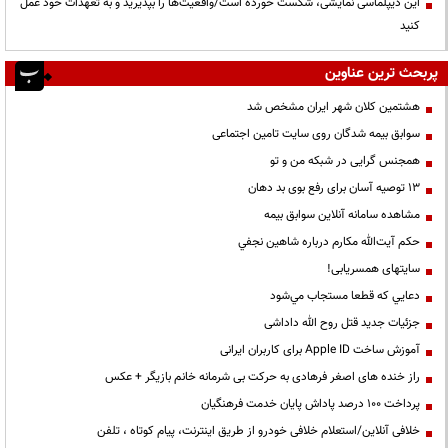
این دیپلماسی نمایشی، شکست خورده است/واقعیت‌ها را بپذیرید و به تعهدات خود عمل
کنید
پربحث ترین عناوین
هشتمین کلان شهر ایران مشخص شد
سوابق بیمه شدگان روی سایت تامین اجتماعی
همجنس گرایی در شبکه من و تو
13 توصیه آسان برای رفع بوی بد دهان
مشاهده سامانه آنلاين سوابق بیمه
حكم آيت‌الله مكارم درباره شاهين نجفي
سایتهای همسریابی!
دعايي كه قطعا مستجاب مي‌شود
جزئیات جدید قتل روح الله داداشی
آموزش ساخت Apple ID برای کاربران ایرانی
راز خنده های اصغر فرهادی به حرکت بی شرمانه خانم بازیگر + عکس
پرداخت ۱۰۰ درصد پاداش پایان خدمت فرهنگیان
خلافی آنلاین/استعلام خلافی خودرو از طریق اینترنت، پیام کوتاه ، تلفن