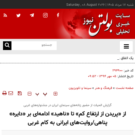
شنبه ۱۷ مرداد ۱۴۰۵
|
Saturday , 08 August 2026
از
و
ته
یک اتفاق عجیب در «لوور»
ن
نو
کد خبر:
۲۹۴۹۰۰
تاریخ انتشار:
۰۵ مهر ۱۳۹۴ - ۰۹:۵۲
صفحه نخست
»
فرهنگ و هنر
»
سینما و تلویزیون
‍‍‍ پ
پ
گزارش الحیات از حضور زنانه‌های سینمای ایران در جشنواره‌های غربی
از «پریدن از ارتفاع کم» تا «ناهید» ادامه‌ای بر «دایره»
پناهی/روایت‌های ایرانی به کام غربی