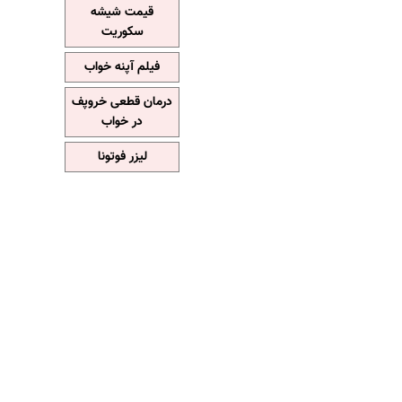
قیمت شیشه
سکوریت
فیلم آپنه خواب
درمان قطعی خروپف
در خواب
لیزر فوتونا