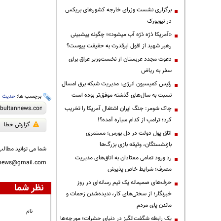
برگزاری نشست وزرای خارجه کشورهای بریکس
در نیویورک
«آمریکا ذرّه ذرّه آب میشود»؛ چگونه پیشبینی
رهبر شهید از افول ابرقدرت به حقیقت پیوست؟
دعوت مجدد عربستان از نخست‌وزیر عراق برای
سفر به ریاض
رئیس کمیسیون انرژی: مدیریت شبکه برق امسال
نسبت به سال‌های گذشته موفق‌تر بوده است
برچسب ها:
حدیث
،
چاک شومر: جنگ ایران اشتغال آمریکا را تخریب
کرد؛ ترامپ از کدام سیاره آمده؟!
گزارش خطا
اتاق پول دولت در دل بورس؛ مستمری
بازنشستگان، وثیقه بازی بزرگ‌ها
شما می توانید مطالب 
رد ورود تمامی معتادان به اتاق‌های مدیریت
nnews@gmail.com
مصرف؛ شرایط خاص پذیرش
حرف‌های صمیمانه یک تیم رسانه‌ای در روز
نظر شما
خبرنگار؛ از سختی‌های کار، ندیده‌شدن زحمات و
ماندن پای مردم
نام
یک رابطه شگفت‌انگیز در دنیای حشرات؛ مورچه‌ها