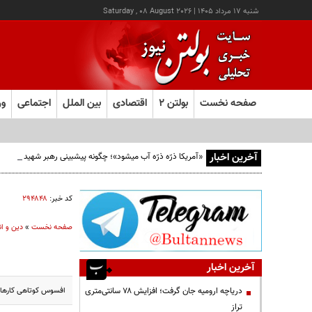
شنبه ۱۷ مرداد ۱۴۰۵
|
Saturday , 08 August 2026
صفحه نخست
بولتن ۲
اقتصادی
بین الملل
اجتماعی
ور
آخرین اخبار
«آمریکا ذرّه ذرّه آب میشود»؛ چگونه پیشبینی رهبر شهید از افو
کد خبر:
۲۹۴۸۴۸
صفحه نخست
»
دین و ا
آخرین اخبار
افسوس‌ كوتاهى‌ كارهاى‌ 
دریاچه ارومیه جان گرفت؛ افزایش ۷۸ سانتی‌متری
تراز