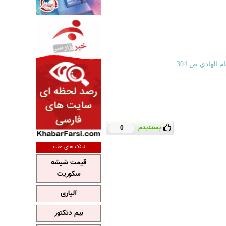
 الهادي ص 304
پسندیدم
0
لینک های مفید
قیمت شیشه
سکوریت
آلپاری
بیم دتکتور