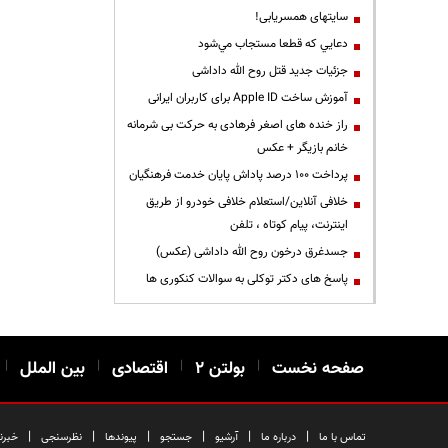
سایتهای همسریابی!
دعايي كه قطعا مستجاب مي‌شود
جزئیات جدید قتل روح الله داداشی
آموزش ساخت Apple ID برای کاربران ایرانی
راز خنده های اصغر فرهادی به حرکت بی شرمانه
خانم بازیگر + عکس
پرداخت ۱۰۰ درصد پاداش پایان خدمت فرهنگیان
خلافی آنلاین/استعلام خلافی خودرو از طریق
اینترنت، پیام کوتاه ، تلفن
جسدغرق درخون روح الله داداشی (عکس)
پاسخ های دکتر توکلی به سوالات کنکوری ها
صفحه نخست
|
بولتن ۲
|
اقتصادی
|
بین الملل
|
|
|
|
|
|
|
تماس با ما
درباره ما
آرشیو
جستجو
پیوندها
نظرسنجی
خبرن