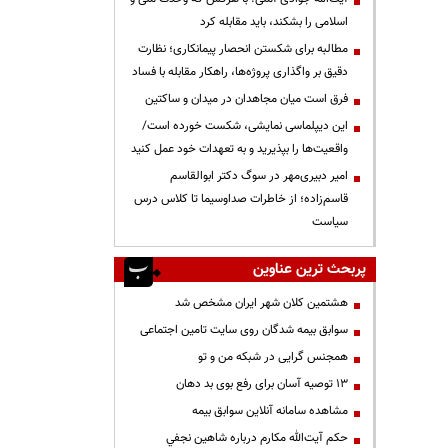
اسلامی را بشکند، باید مقابله کرد
مطالبه برای شکستن انحصار پیمانکاری؛ نظارت
دقیق بر واگذاری پروژه‌ها، راهکار مقابله با فساد
فرق است میان مجاهدان در میدان و ساکتین
این دیپلماسی نمایشی، شکست خورده است/
واقعیت‌ها را بپذیرید و به تعهدات خود عمل کنید
امیر دبیری‌مهر در سوگ دکتر ابوالقاسم
قاسم‌زاده؛ از خاطرات صداوسیما تا کلاس درس
سیاست
پربحث ترین عناوین
هشتمین کلان شهر ایران مشخص شد
سوابق بیمه شدگان روی سایت تامین اجتماعی
همجنس گرایی در شبکه من و تو
13 توصیه آسان برای رفع بوی بد دهان
مشاهده سامانه آنلاين سوابق بیمه
حكم آيت‌الله مكارم درباره شاهين نجفي