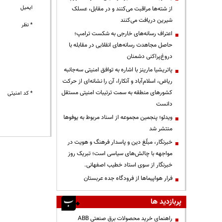
ایمیل
از شته‌ها مراقبت می‌کنند و در مقابل، عسلک
شیرین دریافت می‌کنند
* نظر
اعتراف رسانه‌های خارجی به شکست ترامپ؛
حاصل مجاهدت رسانه‌های انقلابی در مقابله با
دروغ‌پراکنی دشمنان
پاتریشیا مارینز با اشاره به توافق امنیتی سه‌جانبه
ریاض، اسلام‌آباد و آنکارا، آن را نشانه‌ای از حرکت
کشورهای منطقه به سمت ترتیبات امنیتی مستقل
* کد امنیتی
دانست
ویدئو؛ پنجمین مجموعه از اسناد مربوط به یوفوها
منتشر شد
خبرنگار، مبلّغ دین و پاسدار فرهنگ و هویت در
مواجهه با چالش‌های سیاسی است؛ تبریک روز
خبرنگار از سوی استاد خطیب اصفهانی.
فرار هواپیماها از فرودگاه جده عربستان
پربازدید ها
راهنمای خرید محصولات برق صنعتی ABB