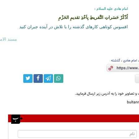
امام هادی علیه السلام :
اُذْكُرْ حَسَراتِ التَّفريطِ بِاَخْذِ تقديمِ الحَزْمِ
افسوس‌ كوتاهى‌ كارهاى‌ گذشته‌ را با تلاش‌ در آينده‌ جبران‌ كنيد
مسند الامام
امام هادی
،
گذشته
و تصاویر خود را به آدرس زیر ارسال فرمایید.
bulta