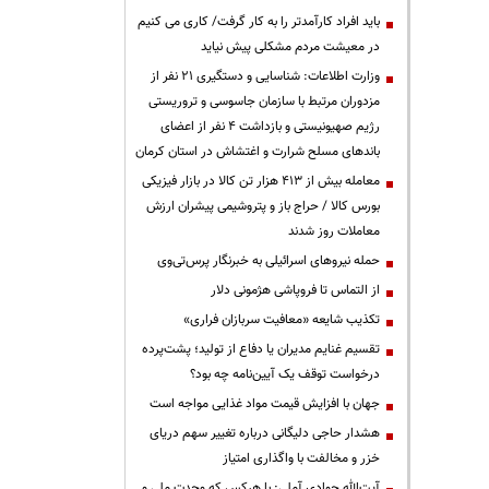
باید افراد کارآمدتر را به کار گرفت/ کاری می کنیم
در معیشت مردم مشکلی پیش نیاید
وزارت اطلاعات: شناسایی و دستگیری ۲۱ نفر از
مزدوران مرتبط با سازمان جاسوسی و تروریستی
رژیم صهیونیستی و بازداشت ۴ نفر از اعضای
باندهای مسلح شرارت و اغتشاش در استان کرمان
معامله بیش از ۴۱۳ هزار تن کالا در بازار فیزیکی
بورس کالا / حراج باز و پتروشیمی پیشران ارزش
معاملات روز شدند
حمله نیروهای اسرائیلی به خبرنگار پرس‌تی‌وی
از التماس تا فروپاشی هژمونی دلار
تکذیب شایعه «معافیت سربازان فراری»
تقسیم غنایم مدیران یا دفاع از تولید؛ پشت‌پرده
درخواست توقف یک آیین‌نامه چه بود؟
جهان با افزایش قیمت مواد غذایی مواجه است
هشدار حاجی دلیگانی درباره تغییر سهم دریای
خزر و مخالفت با واگذاری امتیاز
آیت‌الله جوادی آملی: با هرکس که وحدت ملی و