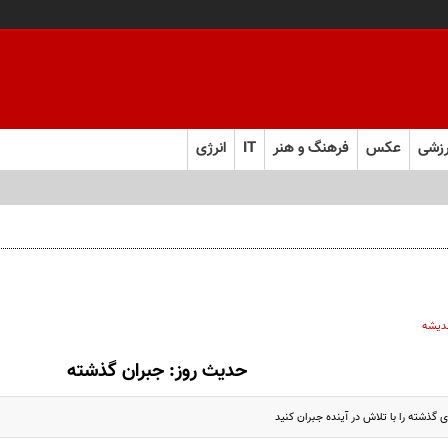
زشی
عکس
فرهنگ و هنر
IT
انرژی
ل ابرقدرت به حقیقت پیوست؟
ندیشه
حدیث روز: جبران گذشته
گذشته‌ را با تلاش‌ در آينده‌ جبران‌ كنيد