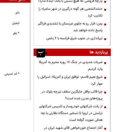
پارچه فروشی که هیچ نسبتی با بانک آینده ندارد!
حشدالشعبی هر گونه درگیری در شهر سامراء را
نام
تکذیب کرد
ایمیل
یمن: فرار رو به جلوی عربستان با تشدیدی فراگیر
پاسخ داده خواهد شد
* نظر
تیراندازی در جنوب شرق فرانسه با ۶ زخمی
پربازدید ها
ضربات شدیدی در جنگ ۱۷ روزه محرم به آمریکا
وارد کردیم
* کد امنیتی
شیخ نعیم قاسم: توافق ایران و آمریکا، اسرائیل را
مهار کرد
چرا قالب وافل جایگزین سقف تیرچه بلوک در
پروژه‌های مدرن شده است؟
از رانت‌ شرکتهای خودروساز و تاسیس شرکتهای
تراستی در اروپا تا تسخیر دستگاه نظارتی با چه
هدفی صورت گرفته است
آغاز اجتماع خون‌خواهی اقای شهید ایران در