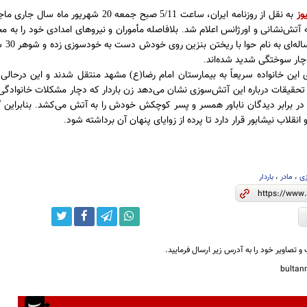
وز
به نقل از روزنامه ایران، ساعت
صبح جمعه
شهریور ماه سال جاری ما
20
5/11
ه آتش‌نشانی و اورژانس اعلام شد
بلافاصله مأموران و نیروهای امدادی خود را به م
.
اله‌ای به نام حوا با ریختن بنزین روی خودش دست به خودسوزی زده و شوهر
س
30
دچار سوختگی شدید شده‌اند
.
این خانواده سریعاً به بیمارستان امام رضا
ع
مشهد منتقل شدند و این درحالی ب
)
(
تحقیقات درباره این آتش‌سوزی نشان می‌دهد زن باردار که دچار مشکلات خانوادگی 
در برابر دید‌گان ناباور همسر و پسر کوچکش خودش را به آتش می‌کشد
بنابراین
.
نقلاب نیشابور قرار دارد تا پرده از زوایای پنهان آن برداشته شود
.
ی
،
مادر
،
باردار
و تصاویر خود را به آدرس زیر ارسال فرمایید.
bulta