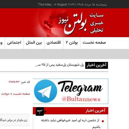
پنجشنبه ۱۵ مرداد ۱۴۰۵
|
Thursday , 06 August 2026
صفحه نخست
بولتن ۲
اقتصادی
بین الملل
اجتماعی
ور
آخرین اخبار
پل شهرستان پل‌سفید پس از ۲۵ سال به مرحله بهره‌برداری رسید
کد خبر:
۲۹۴۸۴۳
صفحه نخست
»
حوادث
آخرین اخبار
زن باردار در برابر دی
از دشمن ذره ای امید خیرخواهی نباید داشته
باشیم