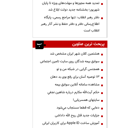
تمدید همه مجوزها و مهلت‌های ویژه تا پایان
شهریور؛ بخشنامه جدید دولت ابلاغ شد
دفتر رهبر انقلاب: تنها مراجع رسمی، پایگاه
اطلاع‌رسانی دفتر و دفتر حفظ و نشر آثار رهبر
انقلاب است
پربحث ترین عناوین
هشتمین کلان شهر ایران مشخص شد
سوابق بیمه شدگان روی سایت تامین اجتماعی
همجنس گرایی در شبکه من و تو
13 توصیه آسان برای رفع بوی بد دهان
مشاهده سامانه آنلاين سوابق بیمه
حكم آيت‌الله مكارم درباره شاهين نجفي
سایتهای همسریابی!
دعايي كه قطعا مستجاب مي‌شود
جزئیات جدید قتل روح الله داداشی
آموزش ساخت Apple ID برای کاربران ایرانی