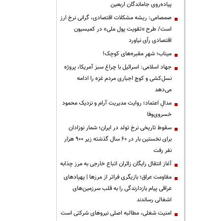
پیاده‌روی جاماندگان اربعین
صمصامی: ریشه مشکلات اقتصادی، گرانی نرخ ارز
است/ طرح «تقویت پول ملی» در کمیسیون
اقتصادی رأی نیاورد
میناب؛ شهرِ مقبره‌های کوچک!
جهاد اسلامی: اسرائیل با چراغ سبز آمریکا، پروژه
نسل‌کشی و کوچ اجباری مردم غزه را ادامه
می‌دهد
مدالِ اعتماد؛ روایت مدیریت آرام و نزدیک محمود
خسروی‌وفا
سقوط تاریخی نرخ تولد در ایران؛ شمار نوزادان
برای نخستین بار در ۶۰ سال گذشته زیر ۹۰۰ هزار
نفر رفت
آغاز انتقال رایگان زائران اتباع خارجی به مرز چذابه
مقاومت عراق؛ بازیگری فراتر از مرزها | پهپادهای
عراقی پیام بازدارندگی را به قلب سرزمین‌های
اشغالی رساندند
‌امنیت شغلی، مطالبه اصلی نیروهای شرکتی است