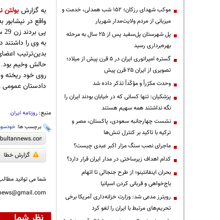
به گزارش
بولتن نی
موکب شهدای رزکان؛ ۱۵۲ شب همدلی، خدمت و
واقع در نیشابور ب
میزبانی از مردم ولایت‌مدار شهریار
پی بردند زن
س
29
پل شهرستان پل‌سفید پس از ۲۵ سال به مرحله
به وی را داشتند 
بهره‌برداری رسید
بدین‌ترتیب اعضای 
گستره امپراتوری ایران در ۵ قرن پیش از میلاد؛
حالش وخیم بود
.
تصویری از ایران ۲۵ قرن پیش
روی خود ریخته و 
وحدت مکرّراً و مؤکّداً تذکر داده شد
دادستان عمومی و ا
پزشکیان: تنها کسانی که در خیابان بودند ایران را
نگه نداشتند همه سهیم هستند
منبع:
روزنامه ایران
نشست چهارجانبه سعودی، پاکستان، مصر و
برچسب ها:
خودسوز
ترکیه با تاکید بر کنترل تنش‌ها
ماجرای نصب سنگ مزار اکبر عبدی چیست؟
گزارش خطا
کدام اهداف زیرساختی در مدار ایران قرار دارد؟
بحران اینفانتینو؛ از طرح جنجالی تا اتهام
شما می توانید مطالب 
باج‌خواهی و قربانی کردن اسپانیا
nnews@gmail.com
رویترز مدعی شد: وزارت خزانه‌داری آمریکا برخی
تحریم‌های مرتبط با ایران را لغو کرد
نظر شما