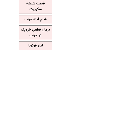
قیمت شیشه
سکوریت
فیلم آپنه خواب
درمان قطعی خروپف
در خواب
لیزر فوتونا