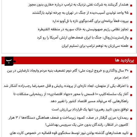
هشدار گرینلند به شرکت نفتی نزدیک به ترامپ درباره حفاری بدون مجوز
95 واحد تولیدی آسیب‌دیده از جنگ در تهران به چرخه تولید بازگشتند
بیروت فعلاً برنامه‌ای برای گفت‌وگوی تازه با تل‌آویو ندارد
تجاوز نظامی رژیم صهیونیستی به خاک سوریه در منطقه القنیطره
وال‌استریت‌ژرونال: جنگ با ایران ضعف‌های ارتش آمریکا را رو کرد
طعنه سی‌ان‌ان به توهم ترامپ برای تسلیم ایران
پربازدید ها
۳۰ سال واگذاری و خروج ثروت ملی؛ گام دوم تضعیف بنیه مردم وایجاد نارضایتی در بین
احاد مردم
با اعتراف یکی از متهمان، ابعاد تازه‌ای از پرونده ربایش و قتل حمیدرضا رجب‌زاده آشکار شد
آغاز یک سلسله‌کلیپ ۱۰ قسمتی با محور «جهاد اقتصادی»؛ از ریشه‌یابی مشکلات تا
راهکارهایی که می‌تواند مسیر اقتصاد کشور را تغییر دهد
توافقِ بدونِ تاییدِ رهبری؛ تنها یک قراردادِ بی‌ارزش است
ریمـدان؛ مرزی گرفتار در صف، کمبود زیرساخت و ضعف هماهنگی دستگاه‌ها / ۳ هزار
کامیون در انتظار، رانندگان بدون حتی یک سرویس بهداشتی!
تایید هشدارهای گذشته بولتن نیوز توسط سخنگوی قوه قضائیه در خصوص کارت های