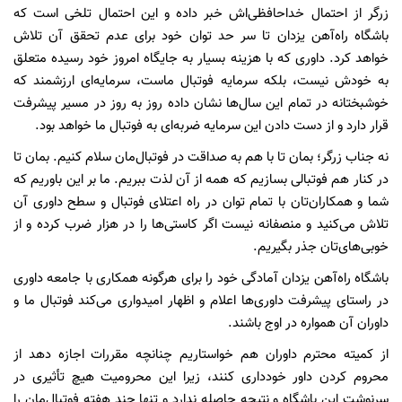
زرگر از احتمال خداحافظی‌اش خبر داده و این احتمال تلخی است که
باشگاه راه‌آهن یزدان تا سر حد توان خود برای عدم تحقق آن تلاش
خواهد کرد. داوری که با هزینه بسیار به جایگاه امروز خود رسیده متعلق
به خودش نیست، بلکه سرمایه فوتبال ماست، سرمایه‌ای ارزشمند که
خوشبختانه در تمام این سال‌ها نشان داده روز به روز در مسیر پیشرفت
قرار دارد و از دست دادن این سرمایه ضربه‌ای به فوتبال ما خواهد بود.
نه جناب زرگر؛ بمان تا با هم به صداقت در فوتبال‌مان سلام کنیم. بمان تا
در کنار هم فوتبالی بسازیم که همه از آن لذت ببریم. ما بر این باوریم که
شما و همکاران‌تان با تمام توان در راه اعتلای فوتبال و سطح داوری آن
تلاش می‌کنید و منصفانه نیست اگر کاستی‌ها را در هزار ضرب کرده و از
خوبی‌های‌تان جذر بگیریم.
باشگاه راه‌آهن یزدان آمادگی خود را برای هرگونه همکاری با جامعه داوری
در راستای پیشرفت داوری‌ها اعلام و اظهار امیدواری می‌کند فوتبال ما و
داوران آن همواره در اوج باشند.
از کمیته محترم داوران هم خواستاریم چنانچه مقررات اجازه دهد از
محروم کردن داور خودداری کنند، زیرا این محرومیت هیچ تأثیری در
سرنوشت این باشگاه و نتیجه حاصله ندارد و تنها چند هفته فوتبال‌مان را