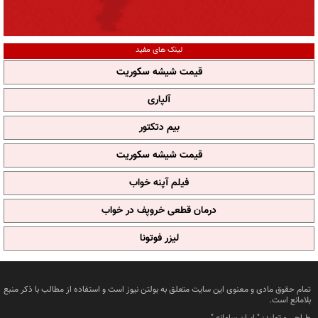
لینک های مفید
قیمت شیشه سکوریت
آلپاری
بیم دتکتور
قیمت شیشه سکوریت
فیلم آپنه خواب
درمان قطعی خروپف در خواب
لیزر فوتونا
تمام حقوق مادی و معنوی این سایت متعلق به بولتن نیوز است و استفاده از مطالب با ذکر منبع
بلامانع است.