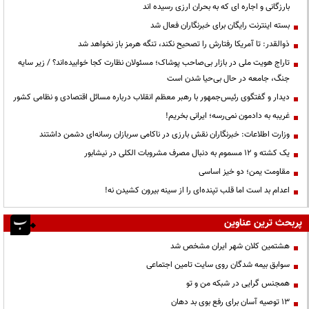
بارزگانی و اجاره ای که به بحران ارزی رسیده اند
بسته اینترنت رایگان برای خبرنگاران فعال شد
ذوالقدر: تا آمریکا رفتارش را تصحیح نکند، تنگه هرمز باز نخواهد شد
تاراج هویت ملی در بازار بی‌صاحب پوشاک؛ مسئولان نظارت کجا خوابیده‌اند؟ / زیر سایه
جنگ، جامعه در حال بی‌حیا شدن است
دیدار و گفتگوی رئیس‌جمهور با رهبر معظم انقلاب درباره مسائل اقتصادی و نظامی کشور
غریبه به دادمون نمی‌رسه؛ ایرانی بخریم!
وزارت اطلاعات: خبرنگاران نقش بارزی در ناکامی سربازان رسانه‌ای دشمن داشتند
یک کشته و ۱۲ مسموم به دنبال مصرف مشروبات الکلی در نیشابور
مقاومت یمن؛ دو خیز اساسی
اعدام بد است اما قلب تپنده‌ای را از سینه بیرون کشیدن نه!
پربحث ترین عناوین
هشتمین کلان شهر ایران مشخص شد
سوابق بیمه شدگان روی سایت تامین اجتماعی
همجنس گرایی در شبکه من و تو
13 توصیه آسان برای رفع بوی بد دهان