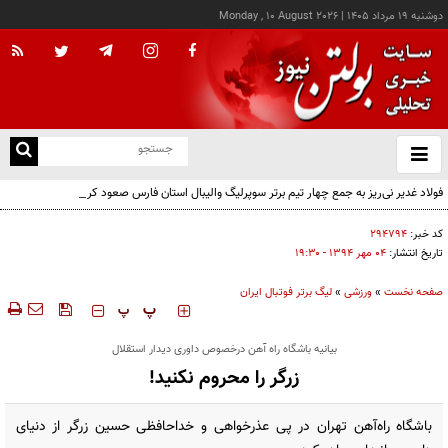
دوشنبه ۱۹ مرداد ۱۴۰۵
|
Monday , 10 August 2026
از
و
ته
فولاد غدیر نی‌ریز به جمع چهار تیم برتر سوپرلیگ والیبال استان فارس صعود کرد
ن
نو
کد خبر:
۲۹۴۷۹۴
تاریخ انتشار:
۰۴ مهر ۱۳۹۴ - ۱۹:۳۰
صفحه نخست
»
ورزشی
»
لیگ برتر فوتبال ایران
‍‍‍ پ
پ
بیانیه باشگاه راه آهن درخصوص داوری دیدار استقلال
زرگر را محروم نکنید!
باشگاه راه‌آهن تهران در پی عذرخواهی و خداحافظی حسین زرگر از دنیای