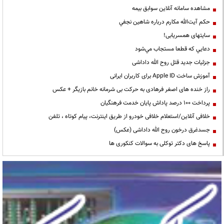
مشاهده سامانه آنلاين سوابق بیمه
حكم آيت‌الله مكارم درباره شاهين نجفي
سایتهای همسریابی!
دعايي كه قطعا مستجاب مي‌شود
جزئیات جدید قتل روح الله داداشی
آموزش ساخت Apple ID برای کاربران ایرانی
راز خنده های اصغر فرهادی به حرکت بی شرمانه خانم بازیگر + عکس
پرداخت ۱۰۰ درصد پاداش پایان خدمت فرهنگیان
خلافی آنلاین/استعلام خلافی خودرو از طریق اینترنت، پیام کوتاه ، تلفن
جسدغرق درخون روح الله داداشی (عکس)
پاسخ های دکتر توکلی به سوالات کنکوری ها