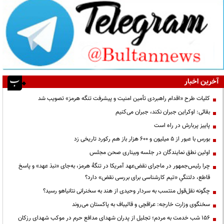
آخرین اخبار
کلیات طرح «اقدام راهبردی تأمین امنیت و پیشرفت تنگه هرمز» تصویب شد
بقائی: اوکراین جبران نکند، جبران می‌کنیم
پاییز پربارش در راه است
بورس با عبور از ۵ میلیون و ۶۰۰ هزار باز هم رکورد تاریخی زد
اولین نطق نمایندگان در جلسه وبیناری صحن مجلس
چرا رئیس‌جمهور در ماجرای نقض‌عهد آمریکا در تنگهٔ هرمز، به‌جای «نبذ عهد» و پاسخ
قاطع، دلتنگیِ «تیم کارشناسی برای بررسی نقض» دارد؟
چگونه نقل‌قول منتسب به سردار وحیدی از هند به سخنرانی نتانیاهو رسید؟
سخنگوی وزارت خارجه: عراقچی و قالیباف به پاکستان می‌روند
۱۵۶ شب خدمت به مردم؛ تجلیل از پدران شهدای مدافع حرم در موکب شهدای رزکان