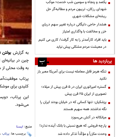
یکصد و پنجاه و سومین شب خدمت؛ موکب
شهدای رزکان، تریبون مردم و مطالبه‌گر حل
ریشه‌ای مشکلات شهری
هشدار حاجی دلیگانی درباره تغییر سهم دریای
خزر و مخالفت با واگذاری امتیاز
باید افراد کارآمدتر را به کار گرفت/ کاری می کنیم
در معیشت مردم مشکلی پیش نیاید
به گزارش
بولتن ن
پربازدید ها
به وقت محلی از مر
تنگه هرمز قابل معامله نیست برای آمریکا معبر باز
پرتاب موفقیت‌آم
نکنید
کلیدی برای موش
گستره امپراتوری ایران در ۵ قرن پیش از میلاد؛
تصویری از ایران ۲۵ قرن پیش
این پرتاب، دوی
پزشکیان: تنها کسانی که در خیابان بودند ایران را
می‌شود.
نگه نداشتند همه سهیم هستند
میانکاله در آتش می‌سوزد
پارچه فروشی که هیچ نسبتی با بانک آینده ندارد!
منبع:
ایسنا
وحدت مکرّراً و مؤکّداً تذکر داده شد
برچسب ها:
پرتاب
،