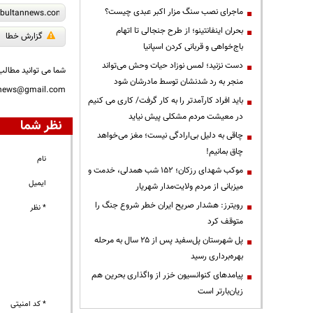
ماجرای نصب سنگ مزار اکبر عبدی چیست؟
بحران اینفانتینو؛ از طرح جنجالی تا اتهام
گزارش خطا
باج‌خواهی و قربانی کردن اسپانیا
دست نزنید؛ لمس نوزاد حیات وحش می‌تواند
شما می توانید مطالب 
منجر به رد شدنشان توسط مادرشان شود
nnews@gmail.com
باید افراد کارآمدتر را به کار گرفت/ کاری می کنیم
در معیشت مردم مشکلی پیش نیاید
نظر شما
چاقی به دلیل بی‌ارادگی نیست؛ مغز می‌خواهد
چاق بمانیم!
نام
موکب شهدای رزکان؛ ۱۵۲ شب همدلی، خدمت و
ایمیل
میزبانی از مردم ولایت‌مدار شهریار
رویترز: هشدار صریح ایران خطر شروع جنگ را
* نظر
متوقف کرد
پل شهرستان پل‌سفید پس از ۲۵ سال به مرحله
بهره‌برداری رسید
پیامدهای کنوانسیون خزر از واگذاری بحرین هم
زیان‌بارتر است
* کد امنیتی