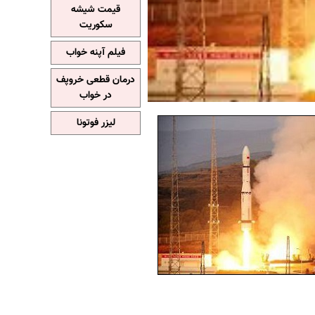
قیمت شیشه
سکوریت
فیلم آپنه خواب
درمان قطعی خروپف
در خواب
لیزر فوتونا