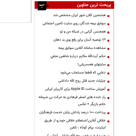
پربحث ترین عناوین
هشتمین کلان شهر ایران مشخص شد
سوابق بیمه شدگان روی سایت تامین اجتماعی
همجنس گرایی در شبکه من و تو
13 توصیه آسان برای رفع بوی بد دهان
مشاهده سامانه آنلاين سوابق بیمه
حكم آيت‌الله مكارم درباره شاهين نجفي
سایتهای همسریابی!
دعايي كه قطعا مستجاب مي‌شود
جزئیات جدید قتل روح الله داداشی
آموزش ساخت Apple ID برای کاربران ایرانی
راز خنده های اصغر فرهادی به حرکت بی شرمانه
خانم بازیگر + عکس
پرداخت ۱۰۰ درصد پاداش پایان خدمت فرهنگیان
خلافی آنلاین/استعلام خلافی خودرو از طریق
اینترنت، پیام کوتاه ، تلفن
جسدغرق درخون روح الله داداشی (عکس)