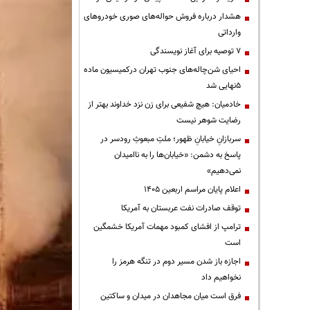
هشدار درباره فروش حواله‌های صوری خودروهای
وارداتی
۷ توصیه برای آغاز نویسندگی
احیای شن‌چاله‌های جنوب تهران درکمیسیون ماده
۵نهایی شد
خادمیان: هیچ شفیعی برای زن نزد خداوند بهتر از
رضایت شوهر نیست
سربازانِ خیابانِ ظهور؛ ملتِ مبعوثِ رودسر در
پاسخ به دشمن: «خیابان‌ها را به ناامیدان
نمی‌دهیم»
اعلام پایان مراسم اربعین ۱۴۰۵
توقف صادرات نفت عربستان به آمریکا
ترامپ از افشای کمبود مهمات آمریکا خشمگین
است
اجازه باز شدن مسیر دوم در تنگه هرمز را
نخواهیم داد
فرق است میان مجاهدان در میدان و ساکتین