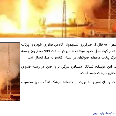
یوز
، به نقل از خبرگزاری شینهووا، آکادمی فناوری خودروی پرتاب
چین در بیانیه‌ای اعلام کرد، مدل جدید موشک حامل در ساعت 9:41 صبح روز جمعه
کز پرتاب ماهواره جیوکوان در استان گانسو به مدار ارسال شد.
یز این موشک، نشانگر دستاورد بزرگی برای چین در زمینه فناوری
ک‌های سوخت جامد است.
ست و یازدهمین ماموریت از خانواده موشک لانگ مارچ محسوب
میکروماهواره
،
چین