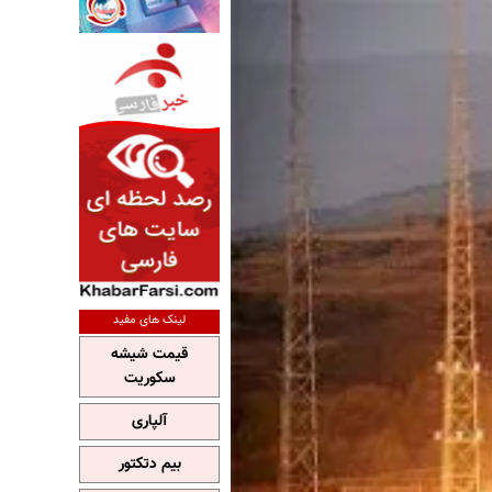
لینک های مفید
قیمت شیشه
سکوریت
آلپاری
بیم دتکتور