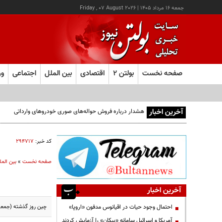
جمعه ۱۶ مرداد ۱۴۰۵
|
Friday , 07 August 2026
صفحه نخست
بولتن ۲
اقتصادی
بین الملل
اجتماعی
ور
آخرین اخبار
هشدار درباره فروش حواله‌های صوری خودروهای وارداتی
کد خبر:
۲۹۴۷۱۷
صفحه نخست
»
بین المل
آخرین اخبار
چین روز گذشته (جمعه) چهار می
احتمال وجود حیات در اقیانوس مدفون «اروپا»
آمریکا و اسرائیل سامانه «پیکان» را آزمایش کردند