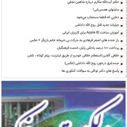
حكم آيت‌الله مكارم درباره شاهين نجفي
سایتهای همسریابی!
دعايي كه قطعا مستجاب مي‌شود
جزئیات جدید قتل روح الله داداشی
آموزش ساخت Apple ID برای کاربران ایرانی
راز خنده های اصغر فرهادی به حرکت بی شرمانه خانم بازیگر + عکس
پرداخت ۱۰۰ درصد پاداش پایان خدمت فرهنگیان
خلافی آنلاین/استعلام خلافی خودرو از طریق اینترنت، پیام کوتاه ، تلفن
جسدغرق درخون روح الله داداشی (عکس)
پاسخ های دکتر توکلی به سوالات کنکوری ها