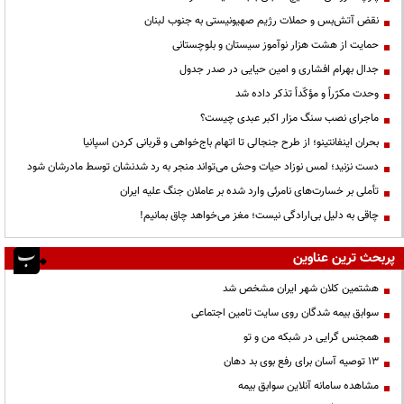
نقض آتش‌بس و حملات رژیم صهیونیستی به جنوب لبنان
حمایت از هشت هزار نوآموز سیستان و بلوچستانی
جدال بهرام افشاری و امین حیایی در صدر جدول
وحدت مکرّراً و مؤکّداً تذکر داده شد
ماجرای نصب سنگ مزار اکبر عبدی چیست؟
بحران اینفانتینو؛ از طرح جنجالی تا اتهام باج‌خواهی و قربانی کردن اسپانیا
دست نزنید؛ لمس نوزاد حیات وحش می‌تواند منجر به رد شدنشان توسط مادرشان شود
تأملی بر خسارت‌های نامرئی وارد شده بر عاملان جنگ علیه ایران
چاقی به دلیل بی‌ارادگی نیست؛ مغز می‌خواهد چاق بمانیم!
پربحث ترین عناوین
هشتمین کلان شهر ایران مشخص شد
سوابق بیمه شدگان روی سایت تامین اجتماعی
همجنس گرایی در شبکه من و تو
13 توصیه آسان برای رفع بوی بد دهان
مشاهده سامانه آنلاين سوابق بیمه