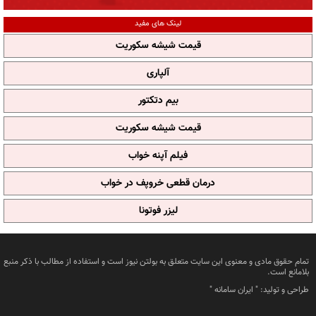
لینک های مفید
قیمت شیشه سکوریت
آلپاری
بیم دتکتور
قیمت شیشه سکوریت
فیلم آپنه خواب
درمان قطعی خروپف در خواب
لیزر فوتونا
تمام حقوق مادی و معنوی این سایت متعلق به بولتن نیوز است و استفاده از مطالب با ذکر منبع
بلامانع است.
طراحی و تولید: "
ایران سامانه
"