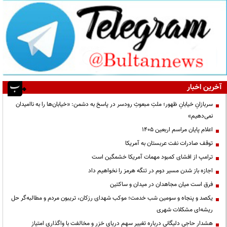
آخرین اخبار
سربازانِ خیابانِ ظهور؛ ملتِ مبعوثِ رودسر در پاسخ به دشمن: «خیابان‌ها را به ناامیدان
نمی‌دهیم»
اعلام پایان مراسم اربعین ۱۴۰۵
توقف صادرات نفت عربستان به آمریکا
ترامپ از افشای کمبود مهمات آمریکا خشمگین است
اجازه باز شدن مسیر دوم در تنگه هرمز را نخواهیم داد
فرق است میان مجاهدان در میدان و ساکتین
یکصد و پنجاه و سومین شب خدمت؛ موکب شهدای رزکان، تریبون مردم و مطالبه‌گر حل
ریشه‌ای مشکلات شهری
هشدار حاجی دلیگانی درباره تغییر سهم دریای خزر و مخالفت با واگذاری امتیاز