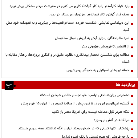
باید افراد کارآمدتر را به کار گرفت/ کاری می کنیم در معیشت مردم مشکلی پیش نیاید
هدف قرار گرفتن اتاق‌ فرماندهی مزدوران عربستان در یمن
این دیپلماسی نمایشی، شکست خورده است/واقعیت‌ها را بپذیرید و به تعهدات خود عمل
کنید
امید مالباختگان رمزارز آبکی به فروش اموال محکومان
از التماس تا فروپاشی هژمونی دلار
مطالبه برای شکستن انحصار پیمانکاری؛ نظارت دقیق بر واگذاری پروژه‌ها، راهکار مقابله با
فساد
حمله نیروهای اسرائیلی به خبرنگار پرس‌تی‌وی
پربازدید ها
تشخیص روان‌شناختی ترامپ: «او تجسم خالص شیطان است!»
گستره امپراتوری ایران در ۵ قرن پیش از میلاد؛ تصویری از ایران ۲۵ قرن پیش
تنگه هرمز قابل معامله نیست برای آمریکا معبر باز نکنید
میانکاله در آتش می‌سوزد
پزشکیان: تنها کسانی که در خیابان بودند ایران را نگه نداشتند همه سهیم هستند
پارچه فروشی که هیچ نسبتی با بانک آینده ندارد!