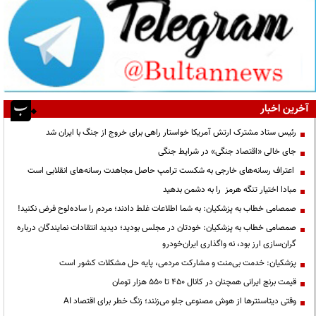
آخرین اخبار
رئیس ستاد مشترک ارتش آمریکا خواستار راهی برای خروج از جنگ با ایران شد
جای خالی «اقتصاد جنگی» در شرایط جنگی
اعتراف رسانه‌های خارجی به شکست ترامپ حاصل مجاهدت رسانه‌های انقلابی است
مبادا اختیار تنگه هرمز را به دشمن بدهید
صمصامی خطاب به پزشکیان: به شما اطلاعات غلط دادند؛ مردم را ساده‌لوح فرض نکنید!
صمصامی خطاب به پزشکیان: خودتان در مجلس بودید؛ دیدید انتقادات نمایندگان درباره
گران‌سازی ارز بود، نه واگذاری ایران‌خودرو
پزشکیان: خدمت بی‌منت و مشارکت مردمی، پایه حل مشکلات کشور است
قیمت‌ برنج ایرانی همچنان در کانال ۴۵۰ تا ۵۵۰ هزار تومان
وقتی دیتاسنترها از هوش مصنوعی جلو می‌زنند؛ زنگ خطر برای اقتصاد AI