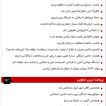
ترامپ: ترجیح می‌دهم با ایران به توافق برسم
کالابرگ این خانوارها امروز شارژ شد
حمله نیروهای اسرائیلی به خبرنگار پرس‌تی‌وی
ونس: ایرانی‌ها طرف بسیار دشواری برای مذاکره هستند
از التماس تا فروپاشی هژمونی دلار
جهان با افزایش قیمت مواد غذایی مواجه است
تکذیب شایعه «معافیت سربازان فراری»
تقسیم غنایم مدیران یا دفاع از تولید؛ پشت‌پرده درخواست توقف یک آیین‌نامه چه بود؟
هشدار حاجی دلیگانی درباره تغییر سهم دریای خزر و مخالفت با واگذاری امتیاز
آیت‌الله جوادی آملی: با هرکس که وحدت ملی و اسلامی را بشکند، باید مقابله کرد
تهاتر ۱۶۷۳ میلیارد تومان از اموال شرکت‌های تراستی
پربحث ترین عناوین
هشتمین کلان شهر ایران مشخص شد
سوابق بیمه شدگان روی سایت تامین اجتماعی
همجنس گرایی در شبکه من و تو