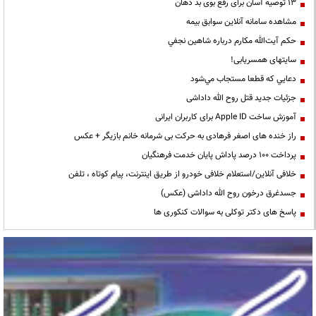
13 توصیه آسان برای رفع بوی بد دهان
مشاهده سامانه آنلاين سوابق بیمه
حكم آيت‌الله مكارم درباره شاهين نجفي
سایتهای همسریابی!
دعايي كه قطعا مستجاب مي‌شود
جزئیات جدید قتل روح الله داداشی
آموزش ساخت Apple ID برای کاربران ایرانی
راز خنده های اصغر فرهادی به حرکت بی شرمانه خانم بازیگر + عکس
پرداخت ۱۰۰ درصد پاداش پایان خدمت فرهنگیان
خلافی آنلاین/استعلام خلافی خودرو از طریق اینترنت، پیام کوتاه ، تلفن
جسدغرق درخون روح الله داداشی (عکس)
پاسخ های دکتر توکلی به سوالات کنکوری ها