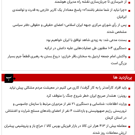
از خبرسازی تا جریان‌سازی نقشه راه مدیران هوشمند
«چرا نباید از شما متنفر باشند؟»؛ پاسخ معنادار یک کاربر خارجی به قدرت و توانمندی
ایرانیان
پس از رأی شورای مرکزی جبهه ایران اسلامی؛ اعضای حقیقی و حقوقی دفتر سیاسی
مشخص شدند
بسنت مدعی شد: به زودی شاهد توافق با ایران خواهیم بود
دستگیری ۱۰۴ مظنون طی عملیات‌هایی علیه داعش در ترکیه
واکنش امام جمعه اردبیل به سخنان باقر خرازی: دروغ بستن به رهبری قطعاً جرم بسیار
بزرگی است
پربازدید ها
باید افراد کارآمدتر را به کار گرفت/ کاری می کنیم در معیشت مردم مشکلی پیش نیاید
رویترز: هشدار صریح ایران خطر شروع جنگ را متوقف کرد
وزارت اطلاعات: شناسایی و دستگیری ۲۱ نفر از مزدوران مرتبط با سازمان جاسوسی و
تروریستی رژیم صهیونیستی و بازداشت ۴ نفر از اعضای باندهای مسلح شرارت و اغتشاش
در استان کرمان
معامله بیش از ۴۱۳ هزار تن کالا در بازار فیزیکی بورس کالا / حراج باز و پتروشیمی پیشران
ارزش معاملات روز شدند