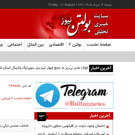
جمعه ۱۶ مرداد ۱۴۰۵
|
Friday , 07 August 2026
صفحه نخست
بولتن ۲
اقتصادی
بین الملل
اجتماعی
ور
آخرین اخبار
فولاد غدیر نی‌ریز به جمع چهار تیم برتر سوپرلیگ والیبال استان
کد خبر:
۲۹۴۵۵۵
صفحه نخست
»
ورزشی
»
آخرین اخبار
انتخاب محسن ترکی به 
احتمال وجود حیات در اقیانوس مدفون «اروپا»
آمریکا و اسرائیل سامانه «پیکان» را آزمایش کردند