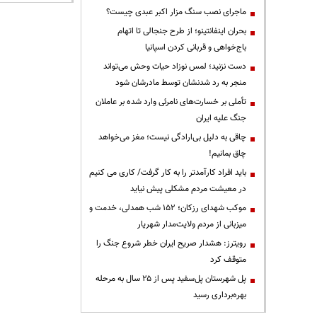
ماجرای نصب سنگ مزار اکبر عبدی چیست؟
بحران اینفانتینو؛ از طرح جنجالی تا اتهام
باج‌خواهی و قربانی کردن اسپانیا
دست نزنید؛ لمس نوزاد حیات وحش می‌تواند
منجر به رد شدنشان توسط مادرشان شود
تأملی بر خسارت‌های نامرئی وارد شده بر عاملان
جنگ علیه ایران
چاقی به دلیل بی‌ارادگی نیست؛ مغز می‌خواهد
چاق بمانیم!
باید افراد کارآمدتر را به کار گرفت/ کاری می کنیم
در معیشت مردم مشکلی پیش نیاید
موکب شهدای رزکان؛ ۱۵۲ شب همدلی، خدمت و
میزبانی از مردم ولایت‌مدار شهریار
رویترز: هشدار صریح ایران خطر شروع جنگ را
متوقف کرد
پل شهرستان پل‌سفید پس از ۲۵ سال به مرحله
بهره‌برداری رسید