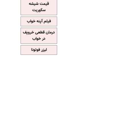
قیمت شیشه
سکوریت
فیلم آپنه خواب
درمان قطعی خروپف
در خواب
لیزر فوتونا