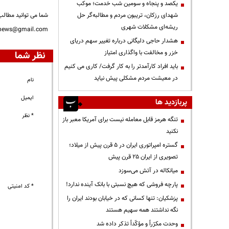
یکصد و پنجاه و سومین شب خدمت؛ موکب
شهدای رزکان، تریبون مردم و مطالبه‌گر حل
شما می توانید مطالب 
ریشه‌ای مشکلات شهری
nnews@gmail.com
هشدار حاجی دلیگانی درباره تغییر سهم دریای
خزر و مخالفت با واگذاری امتیاز
نظر شما
باید افراد کارآمدتر را به کار گرفت/ کاری می کنیم
در معیشت مردم مشکلی پیش نیاید
نام
ایمیل
پربازدید ها
* نظر
تنگه هرمز قابل معامله نیست برای آمریکا معبر باز
نکنید
گستره امپراتوری ایران در ۵ قرن پیش از میلاد؛
تصویری از ایران ۲۵ قرن پیش
میانکاله در آتش می‌سوزد
پارچه فروشی که هیچ نسبتی با بانک آینده ندارد!
* کد امنیتی
پزشکیان: تنها کسانی که در خیابان بودند ایران را
نگه نداشتند همه سهیم هستند
وحدت مکرّراً و مؤکّداً تذکر داده شد