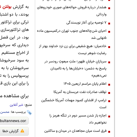
به گزارش
بولتن ن
هشدار درباره فروش حواله‌های صوری خودروهای
بودند، با دو اشت
وارداتی
ترکی برای تراکتو
۷ توصیه برای آغاز نویسندگی
های تراکتورسازی 
احیای شن‌چاله‌های جنوب تهران درکمیسیون ماده
بود، در این فصل 
۵نهایی شد
دیداری که سرخپوش
خادمیان: هیچ شفیعی برای زن نزد خداوند بهتر از
از اخراج مستقیم د
رضایت شوهر نیست
سربازانِ خیابانِ ظهور؛ ملتِ مبعوثِ رودسر در
سرخپوشان با به ر
پاسخ به دشمن: «خیابان‌ها را به ناامیدان
پرسپولیس را به تر
نمی‌دهیم»
را برای این بازی 
اعلام پایان مراسم اربعین ۱۴۰۵
توقف صادرات نفت عربستان به آمریکا
برای مشاهده مطا
ترامپ از افشای کمبود مهمات آمریکا خشمگین
منبع:
خبر آنلاین
است
برچسب ها:
محسن ت
اجازه باز شدن مسیر دوم در تنگه هرمز را
نخواهیم داد
فرق است میان مجاهدان در میدان و ساکتین
گزارش خطا