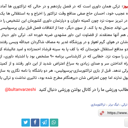
یوز
؛ ترکی همان داوری است که در فصل یازدهم و در حالی که تراکتوری ها آما
باه عجیب خود، احسان حاج صفی مدافع وقت تراکتور را اخراج و به استقلالی ها یک 
ر در تبریز سوت نزد چون کمیته داوران و دپارتمان داوری کشورمان این تشخیص را دا
می تواند جنجال به پا کند. از سوی دیگر، جدا از اتفاقات فصل قبل برای پرسپولیس
هم آنها معتقدند از قضاوت این داور مشهدی ضربه خورده اند. ترکی داور دیدار
ان در هوای گرم اهواز و در ورزشگاه غدیر به مصاف شاگردان عبدالله ویسی رفتند. 
و مدافع استقلال خوزستان که با کف پا به سینه فرشاد احمدزاده و امید عالیشاه کو
به سود سرخپوشان را سوت نزد. خطایی که در کارشناسی برنا
اه انداختن سر و صدای زیادی به سراغ اعتراض شدید از این داور رفتند و از کمی
کی ندهد. قبل از بازی تراکتورسازی-پرسپولیس، هر دو باشگاه با نامه نگاری به ساز
قبول ندارند اما چون اعتراض شان دیرهنگام مطرح شده بود، تاثیری نداشت و ترکی با
لب ورزشی ما را در کانال بولتن ورزشی دنبال کنید
bultanvarzeshi@
رکی
،
لیگ برتر
،
تراکتورسازی