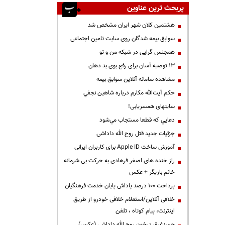
پربحث ترین عناوین
هشتمین کلان شهر ایران مشخص شد
سوابق بیمه شدگان روی سایت تامین اجتماعی
همجنس گرایی در شبکه من و تو
13 توصیه آسان برای رفع بوی بد دهان
مشاهده سامانه آنلاين سوابق بیمه
حكم آيت‌الله مكارم درباره شاهين نجفي
سایتهای همسریابی!
دعايي كه قطعا مستجاب مي‌شود
جزئیات جدید قتل روح الله داداشی
آموزش ساخت Apple ID برای کاربران ایرانی
راز خنده های اصغر فرهادی به حرکت بی شرمانه
خانم بازیگر + عکس
پرداخت ۱۰۰ درصد پاداش پایان خدمت فرهنگیان
خلافی آنلاین/استعلام خلافی خودرو از طریق
اینترنت، پیام کوتاه ، تلفن
جسدغرق درخون روح الله داداشی (عکس)