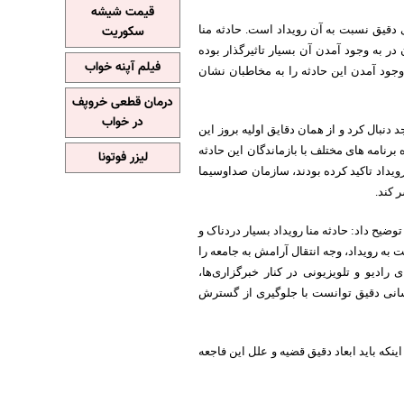
قیمت شیشه
 دقیق نسبت به آن رویداد است. حادثه منا
سکوریت
ر به وجود آمدن آن بسیار تاثیرگذار بوده
فیلم آپنه خواب
جود آمدن این حادثه را به مخاطبان نشان
درمان قطعی خروپف
در خواب
نبال کرد و از همان دقایق اولیه بروز این
رنامه های مختلف با بازماندگان این حادثه
لیزر فوتونا
ویداد تاکید کرده بودند، سازمان صداوسیما
 کند.
ضیح داد: حادثه منا رویداد بسیار دردناک و
به رویداد، وجه انتقال آرامش‌ به جامعه را
 رادیو و تلویزیونی در کنار خبرگزاری‌ها،
سانی دقیق توانست با جلوگیری از گسترش
ینکه باید ابعاد دقیق قضیه و علل این فاجعه