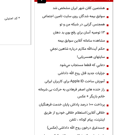
هشتمین کلان شهر ایران مشخص شد
سوابق بیمه شدگان روی سایت تامین اجتماعی
* کد امنیتی
همجنس گرایی در شبکه من و تو
13 توصیه آسان برای رفع بوی بد دهان
مشاهده سامانه آنلاين سوابق بیمه
حكم آيت‌الله مكارم درباره شاهين نجفي
سایتهای همسریابی!
دعايي كه قطعا مستجاب مي‌شود
جزئیات جدید قتل روح الله داداشی
آموزش ساخت Apple ID برای کاربران ایرانی
راز خنده های اصغر فرهادی به حرکت بی شرمانه
خانم بازیگر + عکس
پرداخت ۱۰۰ درصد پاداش پایان خدمت فرهنگیان
خلافی آنلاین/استعلام خلافی خودرو از طریق
اینترنت، پیام کوتاه ، تلفن
جسدغرق درخون روح الله داداشی (عکس)