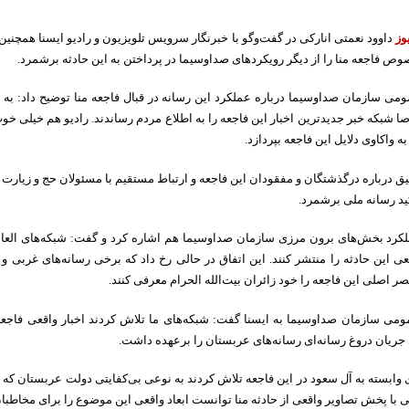
وز
داوود نعمتی انارکی در گفت‌وگو با خبرنگار سرویس تلویزیون و رادیو ایسنا همچنی
ص فاجعه منا را از دیگر رویکردهای صداوسیما در پرداختن به این حادثه برشمرد.
می سازمان صداوسیما درباره عملکرد این رسانه در قبال فاجعه منا توضیح داد: به
 شبکه خبر جدیدترین اخبار این فاجعه را به اطلاع مردم رساندند. رادیو هم خیلی 
به واکاوی دلایل این فاجعه بپردازد.
یق درباره درگذشتگان و مفقودان این فاجعه و ارتباط مستقیم با مسئولان حج و زیارت در
ید رسانه ملی برشمرد.
لکرد بخش‌های برون مرزی سازمان صداوسیما هم اشاره کرد و گفت: شبکه‌های العالم
ی این حادثه را منتشر کنند. این اتفاق در حالی رخ داد که برخی رسانه‌های غربی و
ر اصلی این فاجعه را خود زائران بیت‌الله الحرام معرفی کنند.
می سازمان صداوسیما به ایسنا گفت: شبکه‌های ما تلاش کردند اخبار واقعی فاجعه م
جریان دروغ رسانه‌ای رسانه‌های عربستان را برعهده داشت.
 وابسته به آل سعود در این فاجعه تلاش کردند به نوعی بی‌کفایتی دولت عربستان که ع
ملی با پخش تصاویر واقعی از حادثه منا توانست ابعاد واقعی این موضوع را برای مخاطبا