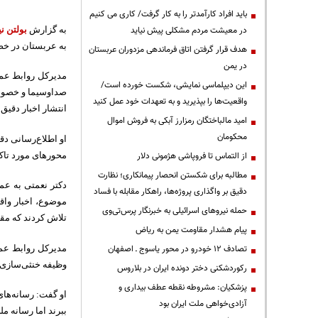
باید افراد کارآمدتر را به کار گرفت/ کاری می کنیم
در معیشت مردم مشکلی پیش نیاید
به گزارش
بولتن نی
به عربستان در خصو
هدف قرار گرفتن اتاق‌ فرماندهی مزدوران عربستان
در یمن
مدیرکل روابط عمو
این دیپلماسی نمایشی، شکست خورده است/
صداوسیما و خصوصا
واقعیت‌ها را بپذیرید و به تعهدات خود عمل کنید
انتشار اخبار دقیق 
امید مالباختگان رمزارز آبکی به فروش اموال
محکومان
او اطلاع‌رسانی دق
از التماس تا فروپاشی هژمونی دلار
محورهای مورد تاک
مطالبه برای شکستن انحصار پیمانکاری؛ نظارت
دکتر نعمتی به عم
دقیق بر واگذاری پروژه‌ها، راهکار مقابله با فساد
موضوع، اخبار واقع
حمله نیروهای اسرائیلی به خبرنگار پرس‌تی‌وی
تلاش کردند که مقص
پیام هشدار مقاومت یمن به ریاض
تصادف ۱۲ خودرو در محور یاسوج ـ اصفهان
مدیرکل روابط عمو
وظیفه خنثی‌سازی 
رکوردشکنی دختر دونده ایران در بلاروس
پزشکیان: مشروطه نقطه عطف بیداری و
او گفت: رسانه‌های
آزادی‌خواهی ملت ایران بود
ببرند اما رسانه‌ 