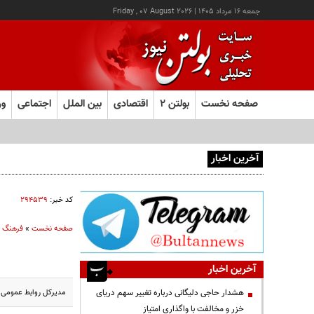
جمعه ۱۶ مرداد ۱۴۰۵
|
Friday , 07 August 2026
صفحه نخست
بولتن ۲
اقتصادی
بین الملل
اجتماعی
ور
آخرین اخبار
یک اتفاق عجیب در «لوور»
کد خبر:
۲۹۴۵۳۹
صفحه نخست
»
فرهنگ و
آخرین اخبار
مدیرکل روابط عمومی س
هشدار حاجی دلیگانی درباره تغییر سهم دریای
خزر و مخالفت با واگذاری امتیاز