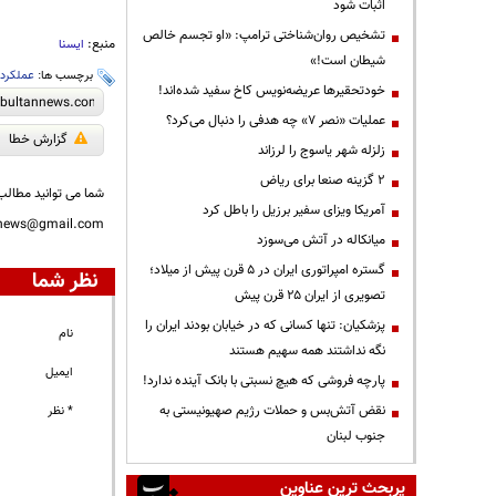
اثبات شود
تشخیص روان‌شناختی ترامپ: «او تجسم خالص
منبع:
ایسنا
شیطان است!»
برچسب ها:
عملکرد
،
خودتحقیرها عریضه‌نویس کاخ سفید شده‌اند!
عملیات «نصر ۷» چه هدفی را دنبال می‌کرد؟
گزارش خطا
زلزله شهر یاسوج را لرزاند
۲ گزینه صنعا برای ریاض
شما می توانید مطالب 
آمریکا ویزای سفیر برزیل را باطل کرد
nnews@gmail.com
میانکاله در آتش می‌سوزد
گستره امپراتوری ایران در ۵ قرن پیش از میلاد؛
نظر شما
تصویری از ایران ۲۵ قرن پیش
پزشکیان: تنها کسانی که در خیابان بودند ایران را
نام
نگه نداشتند همه سهیم هستند
ایمیل
پارچه فروشی که هیچ نسبتی با بانک آینده ندارد!
نقض آتش‌بس و حملات رژیم صهیونیستی به
* نظر
جنوب لبنان
پربحث ترین عناوین