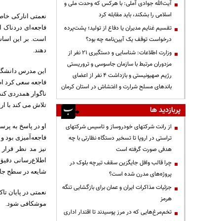
آیت‌الله جوادی آملی: با هرکس که وحدت ملی و
اسلامی را بشکند، باید مقابله کرد
نعمتی انارکی خاط
تقسیم غنایم مدیران یا دفاع از تولید؛ پشت‌پرده
فاجعه‌ای دردناک ا
درخواست توقف یک آیین‌نامه چه بود؟
است. بر این اساس
دهند.
وزارت اطلاعات: شناسایی و دستگیری ۲۱ نفر از
مزدوران مرتبط با سازمان جاسوسی و تروریستی
این مدرس دانشگاه 
رژیم صهیونیستی و بازداشت ۴ نفر از اعضای
فاجعه سعی کرد اطل
باندهای مسلح شرارت و اغتشاش در استان کرمان
ناگوار همدردی کند
تلاش می کند با ار
پربازدید ها
از رانت‌ شرکتهای خودروساز و تاسیس شرکتهای
او در پاسخ به پرس
تراستی در اروپا تا تسخیر دستگاه نظارتی با چه
فاجعه‌آمیزی بود و
هدفی صورت گرفته است
نیز مد نظر قرار د
اطلاع‌رسانی دقیق
چرا قالب وافل جایگزین سقف تیرچه بلوک در
شایعه در سطح جامعه
پروژه‌های مدرن شده است؟
جزئیات مذاکرات ایران و عمان برای بازگشایی تنگه
نعمتی در پایان تاک
هرمز
موشکافی شود.
تخم‌مرغ‌هایی که در مرز پوسیدند تا اقتدار اداری