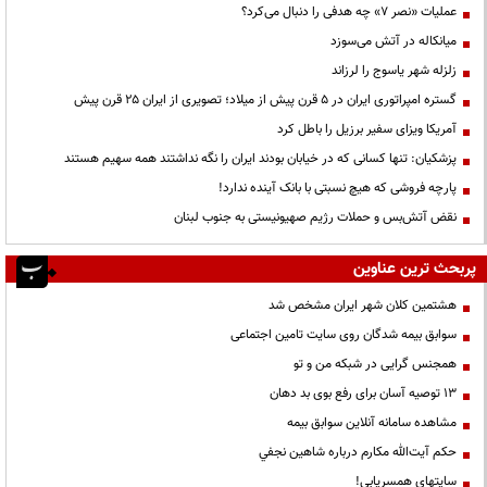
عملیات «نصر ۷» چه هدفی را دنبال می‌کرد؟
میانکاله در آتش می‌سوزد
زلزله شهر یاسوج را لرزاند
گستره امپراتوری ایران در ۵ قرن پیش از میلاد؛ تصویری از ایران ۲۵ قرن پیش
آمریکا ویزای سفیر برزیل را باطل کرد
پزشکیان: تنها کسانی که در خیابان بودند ایران را نگه نداشتند همه سهیم هستند
پارچه فروشی که هیچ نسبتی با بانک آینده ندارد!
نقض آتش‌بس و حملات رژیم صهیونیستی به جنوب لبنان
پربحث ترین عناوین
هشتمین کلان شهر ایران مشخص شد
سوابق بیمه شدگان روی سایت تامین اجتماعی
همجنس گرایی در شبکه من و تو
13 توصیه آسان برای رفع بوی بد دهان
مشاهده سامانه آنلاين سوابق بیمه
حكم آيت‌الله مكارم درباره شاهين نجفي
سایتهای همسریابی!