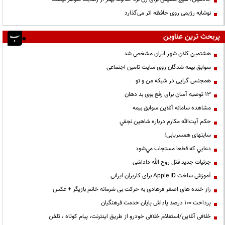
نوشابه رژیمی روی حافظه اثر می‌گذارد
پربحث ترین عناوین
هشتمین کلان شهر ایران مشخص شد
سوابق بیمه شدگان روی سایت تامین اجتماعی
همجنس گرایی در شبکه من و تو
13 توصیه آسان برای رفع بوی بد دهان
مشاهده سامانه آنلاين سوابق بیمه
حكم آيت‌الله مكارم درباره شاهين نجفي
سایتهای همسریابی!
دعايي كه قطعا مستجاب مي‌شود
جزئیات جدید قتل روح الله داداشی
آموزش ساخت Apple ID برای کاربران ایرانی
راز خنده های اصغر فرهادی به حرکت بی شرمانه خانم بازیگر + عکس
پرداخت ۱۰۰ درصد پاداش پایان خدمت فرهنگیان
خلافی آنلاین/استعلام خلافی خودرو از طریق اینترنت، پیام کوتاه ، تلفن