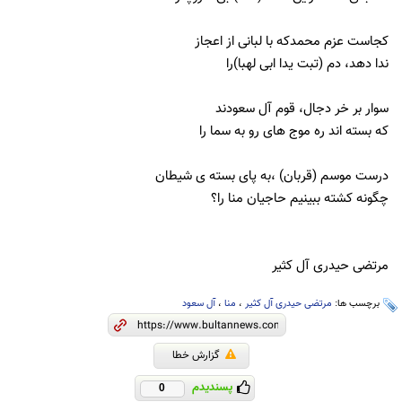
کجاست عزم محمدکه با لبانی از اعجاز
ندا دهد، دم (تبت یدا ابی لهبا)را
سوار بر خر دجال، قوم آل سعودند
که بسته اند ره موج های رو به سما را
درست موسم (قربان) ،به پای بسته ی شیطان
چگونه کشته ببینیم حاجیان منا را؟
مرتضی حیدری آل کثیر
برچسب ها:
مرتضی حیدری آل کثیر
،
منا
،
آل سعود
گزارش خطا
پسندیدم
0