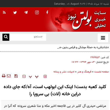
شنبه ۱۷ مرداد ۱۴۰۵
|
Saturday , 08 August 2026
از
و
ته
«شادباش» به حملۀ موشکی و فیلمی بدون حجاب؛ روایت تناقض‌های محسن قرایی
ن
نو
کد خبر:
۲۹۴۴۵۳
تاریخ انتشار:
۰۳ مهر ۱۳۹۴ - ۱۷:۲۲
صفحه نخست
»
فرهنگ و هنر
»
ادبیات، نشر و رسانه
‍‍‍ پ
پ
کلید کعبه بدست! اینک این ابولهب است، آه/که جای داده
دراین خانه (لات) بی سروپا را
مرتضی حیدری آل کثیر در پی فاجعه اخیر مکه و منا شعری سروده که آنرا در