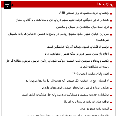
پربازدید ها
راهنمای خرید محصولات برق صنعتی ABB
هشدار حاجی دلیگانی درباره تغییر سهم دریای خزر و مخالفت با واگذاری امتیاز
فرق است میان مجاهدان در میدان و ساکتین
سربازانِ خیابانِ ظهور؛ ملتِ مبعوثِ رودسر در پاسخ به دشمن: «خیابان‌ها را به ناامیدان
نمی‌دهیم»
ترامپ از افشای کمبود مهمات آمریکا خشمگین است
اجازه باز شدن مسیر دوم در تنگه هرمز را نخواهیم داد
یکصد و پنجاه و سومین شب خدمت؛ موکب شهدای رزکان، تریبون مردم و مطالبه‌گر حل
ریشه‌ای مشکلات شهری
اعلام پایان مراسم اربعین ۱۴۰۵
3 اشتباه رایج در انتخاب رنگ صنعتی که هزینه‌اش را سال‌ها می‌پردازید...
هشدار درباره فروش حواله‌های صوری خودروهای وارداتی
پزشکیان: خدمت بی‌منت و مشارکت مردمی، پایه حل مشکلات کشور است
توقف صادرات نفت عربستان به آمریکا
قیمت نفت صعودی ماند
خادمیان: هیچ شفیعی برای زن نزد خداوند بهتر از رضایت شوهر نیست