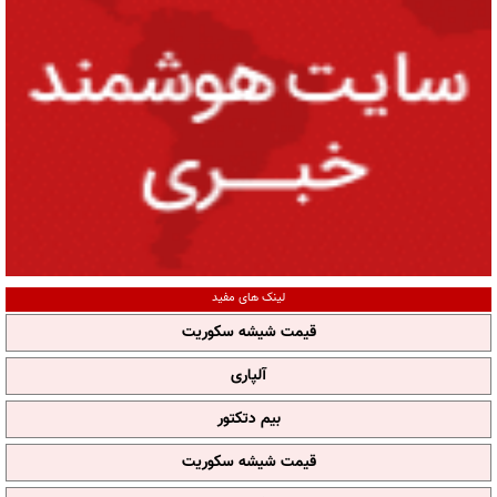
لینک های مفید
قیمت شیشه سکوریت
آلپاری
بیم دتکتور
قیمت شیشه سکوریت