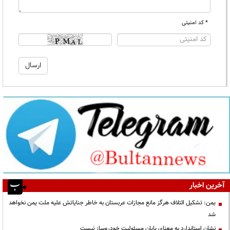
* کد امنیتی
آخرین اخبار
یمن: تشکیل ائتلاف هرگز مانع مجازات عربستان به خاطر جنایاتش علیه ملت یمن نخواهد
شد
نشان استاندارد به معنای پایان مسئولیت خودروساز نیست