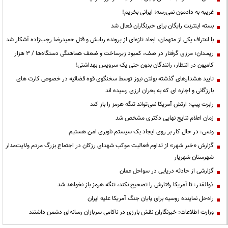
غریبه به دادمون نمی‌رسه؛ ایرانی بخریم!
بسته اینترنت رایگان برای خبرنگاران فعال شد
با اعتراف یکی از متهمان، ابعاد تازه‌ای از پرونده ربایش و قتل حمیدرضا رجب‌زاده آشکار شد
ریمـدان؛ مرزی گرفتار در صف، کمبود زیرساخت و ضعف هماهنگی دستگاه‌ها / ۳ هزار
کامیون در انتظار، رانندگان بدون حتی یک سرویس بهداشتی!
تایید هشدارهای گذشته بولتن نیوز توسط سخنگوی قوه قضائیه در خصوص کارت های
بارزگانی و اجاره ای که به بحران ارزی رسیده اند
رابرت پیپ: ارتش آمریکا نمی‌تواند تنگه هرمز را باز کند
زمان اعلام نتایج نهایی دکتری مشخص شد
ونس: در حال کار بر روی ایجاد یک سیستم ناوبری امن هستیم
گزارش «خبر شهر» از تداوم فعالیت موکب شهدای رزکان در اجتماع بزرگ مردم ولایت‌مدار
شهرستان شهریار
گزارشی از حادثه دریایی در سواحل عمان
ذوالقدر: تا آمریکا رفتارش را تصحیح نکند، تنگه هرمز باز نخواهد شد
راه‌حل نماینده روسیه برای پایان جنگ آمریکا علیه ایران
وزارت اطلاعات: خبرنگاران نقش بارزی در ناکامی سربازان رسانه‌ای دشمن داشتند