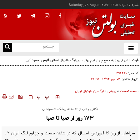
شنبه ۱۷ مرداد ۱۴۰۵
|
Saturday , 08 August 2026
از
و
ته
فولاد غدیر نی‌ریز به جمع چهار تیم برتر سوپرلیگ والیبال استان فارس صعود کرد
ن
نو
کد خبر:
۲۹۴۴۲۶
تاریخ انتشار:
۰۳ مهر ۱۳۹۴ - ۱۷:۴۵
صفحه نخست
»
ورزشی
»
لیگ برتر فوتبال ایران
‍‍‍ پ
پ
نکاتی جالب از 14 هفته بی‎شکست سپاهان
173 روز از صبا تا صبا
سپاهان از روز 16 فروردین امسال که در هفته بیست و چهارم لیگ ایران 2 ـ