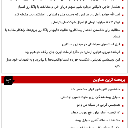
هشدار حاجی دلیگانی درباره تغییر سهم دریای خزر و مخالفت با واگذاری امتیاز
آیت‌الله جوادی آملی: با هرکس که وحدت ملی و اسلامی را بشکند، باید مقابله کرد
تهاتر ۱۶۷۳ میلیارد تومان از اموال شرکت‌های تراستی
مطالبه برای شکستن انحصار پیمانکاری؛ نظارت دقیق بر واگذاری پروژه‌ها، راهکار مقابله با
فساد
فرق است میان مجاهدان در میدان و ساکتین
فرمانده نیروی هوایی ارتش: در دفاع از ملت ایران جان برکف خواهیم بود
این دیپلماسی نمایشی، شکست خورده است/واقعیت‌ها را بپذیرید و به تعهدات خود عمل
کنید
پربحث ترین عناوین
هشتمین کلان شهر ایران مشخص شد
سوابق بیمه شدگان روی سایت تامین اجتماعی
همجنس گرایی در شبکه من و تو
13 توصیه آسان برای رفع بوی بد دهان
مشاهده سامانه آنلاين سوابق بیمه
حكم آيت‌الله مكارم درباره شاهين نجفي