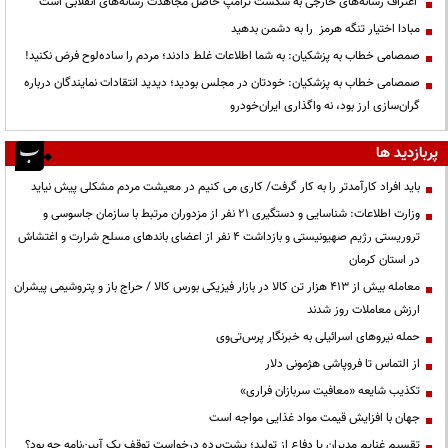
اعتراف رسانه‌های خارجی به شکست ترامپ حاصل مجاهدت رسانه‌های انقلابی است
مبادا اختیار تنگه هرمز را به دشمن بدهید
صمصامی خطاب به پزشکیان: به شما اطلاعات غلط دادند؛ مردم را ساده‌لوح فرض نکنید!
صمصامی خطاب به پزشکیان: خودتان در مجلس بودید؛ دیدید انتقادات نمایندگان درباره
گران‌سازی ارز بود، نه واگذاری ایران‌خودرو
پربازدید ها
باید افراد کارآمدتر را به کار گرفت/ کاری می کنیم در معیشت مردم مشکلی پیش نیاید
وزارت اطلاعات: شناسایی و دستگیری ۲۱ نفر از مزدوران مرتبط با سازمان جاسوسی و
تروریستی رژیم صهیونیستی و بازداشت ۴ نفر از اعضای باندهای مسلح شرارت و اغتشاش
در استان کرمان
معامله بیش از ۴۱۳ هزار تن کالا در بازار فیزیکی بورس کالا / حراج باز و پتروشیمی پیشران
ارزش معاملات روز شدند
حمله نیروهای اسرائیلی به خبرنگار پرس‌تی‌وی
از التماس تا فروپاشی هژمونی دلار
تکذیب شایعه «معافیت سربازان فراری»
جهان با افزایش قیمت مواد غذایی مواجه است
تقسیم غنایم مدیران یا دفاع از تولید؛ پشت‌پرده درخواست توقف یک آیین‌نامه چه بود؟