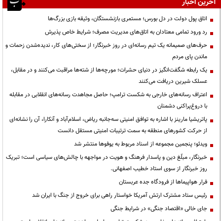
آخرین اخبار
اتاق پول دولت در دل بورس؛ مستمری بازنشستگان، وثیقه بازی بزرگ‌ها
رد ورود تمامی معتادان به اتاق‌های مدیریت مصرف؛ شرایط خاص پذیرش
حرف‌های صمیمانه یک تیم رسانه‌ای در روز خبرنگار؛ از سختی‌های کار، ندیده‌شدن زحمات و
ماندن پای مردم
یک رابطه شگفت‌انگیز در دنیای حشرات؛ مورچه‌ها از شته‌ها مراقبت می‌کنند و در مقابل،
عسلک شیرین دریافت می‌کنند
اعتراف رسانه‌های خارجی به شکست ترامپ؛ حاصل مجاهدت رسانه‌های انقلابی در مقابله
با دروغ‌پراکنی دشمنان
پاتریشیا مارینز با اشاره به توافق امنیتی سه‌جانبه ریاض، اسلام‌آباد و آنکارا، آن را نشانه‌ای
از حرکت کشورهای منطقه به سمت ترتیبات امنیتی مستقل دانست
ویدئو؛ پنجمین مجموعه از اسناد مربوط به یوفوها منتشر شد
خبرنگار، مبلّغ دین و پاسدار فرهنگ و هویت در مواجهه با چالش‌های سیاسی است؛ تبریک
روز خبرنگار از سوی استاد خطیب اصفهانی.
فرار هواپیماها از فرودگاه جده عربستان
رئیس ستاد مشترک ارتش آمریکا خواستار راهی برای خروج از جنگ با ایران شد
جای خالی «اقتصاد جنگی» در شرایط جنگی