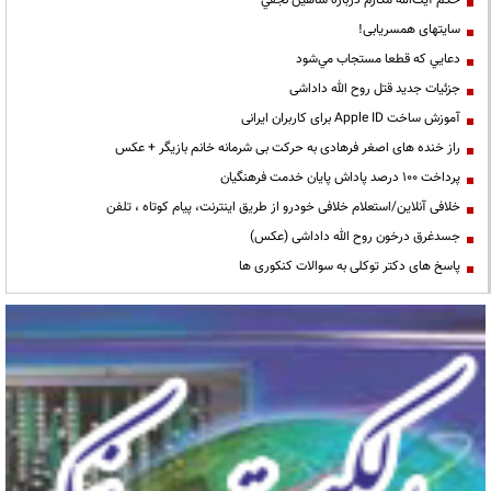
سایتهای همسریابی!
دعايي كه قطعا مستجاب مي‌شود
جزئیات جدید قتل روح الله داداشی
آموزش ساخت Apple ID برای کاربران ایرانی
راز خنده های اصغر فرهادی به حرکت بی شرمانه خانم بازیگر + عکس
پرداخت ۱۰۰ درصد پاداش پایان خدمت فرهنگیان
خلافی آنلاین/استعلام خلافی خودرو از طریق اینترنت، پیام کوتاه ، تلفن
جسدغرق درخون روح الله داداشی (عکس)
پاسخ های دکتر توکلی به سوالات کنکوری ها