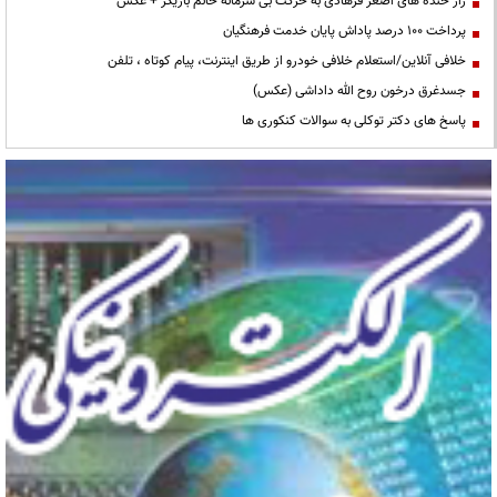
راز خنده های اصغر فرهادی به حرکت بی شرمانه خانم بازیگر + عکس
پرداخت ۱۰۰ درصد پاداش پایان خدمت فرهنگیان
خلافی آنلاین/استعلام خلافی خودرو از طریق اینترنت، پیام کوتاه ، تلفن
جسدغرق درخون روح الله داداشی (عکس)
پاسخ های دکتر توکلی به سوالات کنکوری ها