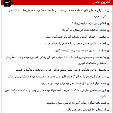
آخرین اخبار
سربازانِ خیابانِ ظهور؛ ملتِ مبعوثِ رودسر در پاسخ به دشمن: «خیابان‌ها را به ناامیدان
نمی‌دهیم»
اعلام پایان مراسم اربعین ۱۴۰۵
توقف صادرات نفت عربستان به آمریکا
ترامپ از افشای کمبود مهمات آمریکا خشمگین است
اجازه باز شدن مسیر دوم در تنگه هرمز را نخواهیم داد
فرق است میان مجاهدان در میدان و ساکتین
یکصد و پنجاه و سومین شب خدمت؛ موکب شهدای رزکان، تریبون مردم و مطالبه‌گر حل
ریشه‌ای مشکلات شهری
هشدار حاجی دلیگانی درباره تغییر سهم دریای خزر و مخالفت با واگذاری امتیاز
باید افراد کارآمدتر را به کار گرفت/ کاری می کنیم در معیشت مردم مشکلی پیش نیاید
هدف قرار گرفتن اتاق‌ فرماندهی مزدوران عربستان در یمن
این دیپلماسی نمایشی، شکست خورده است/واقعیت‌ها را بپذیرید و به تعهدات خود عمل
کنید
امید مالباختگان رمزارز آبکی به فروش اموال محکومان
از التماس تا فروپاشی هژمونی دلار