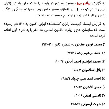
به گزارش
بولتن نیوز
، سعید اوحدی در رابطه با علت جان باختن زائران
ایرانی اعلام کرد، دلیل این اتفاق، مسیر خاص رمی جمرات، خفگی و تنگی
نفس بر اثر فشار زیاد و ازدحام جمعیت بوده است.
به گزارش ایسنا، فهرست زائران کشته‌شده ایرانی اکنون به 130 نفر رسیده
است که سازمان حج و زیارت تاکنون اسامی 118 نفر را به شرح ذیل اعلام
کرده است:
1)
محمد نوری استادی
به شماره کاروان 19402
2)
احمد ابراهیم زاده
26130
3)
محمد ابراهیم احمد آبادی
19033
4)
بلال اسلامیان
10003
5)
احمد اسماعیلی چاوند
28159
6)
حسن افشون
12012
7)
نادعلی امینی
24016
8)
حجت اوسیانی
28159