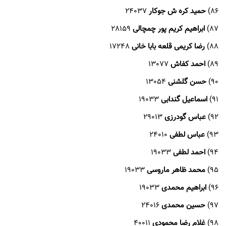
86)
حمید کره ش جوکار
24037
87)
ابراهیم کریم پور چمچالی
28159
88)
رضا کریمی قلعه بابا خانی
17248
89)
احمد کفاش
13077
90)
حسن گلشنی
13054
91)
اسماعیل گندابی
19033
92)
عباس گودرزی
29013
93)
عباس لطفی
24010
94)
احمد لطفی
19033
95)
محمد ظاهر ماروسی
19033
96)
ابراهیم محمدی
19033
97)
حسین محمدی
24016
98)
غلام رضا محمودی
40011