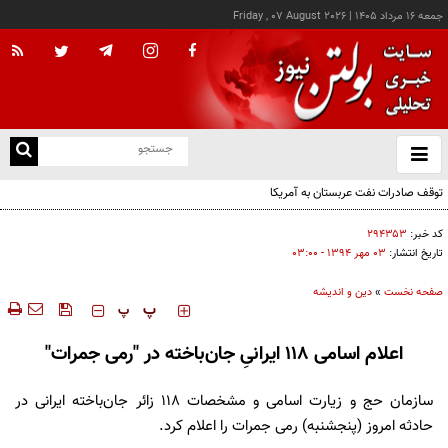
جمعه ۱۶ مرداد ۱۴۰۵
|
Friday , 07 August 2026
از
و
ته
ن
نو
کد خبر:
۲۹۴۳۵۳
تاریخ انتشار:
۰۳ مهر ۱۳۹۴ - ۰۳:۰۰
صفحه نخست
»
دین و اندیشه
‍‍‍ پ
پ
اعلام اسامی 118 ایرانی‌ِ جان‌باخته در "رمی جمرات"
سازمان حج و زیارت اسامی و مشخصات 118 زائر جان‌باخته ایرانی در
حادثه امروز (پنجشنبه) رمی جمرات را اعلام کرد.