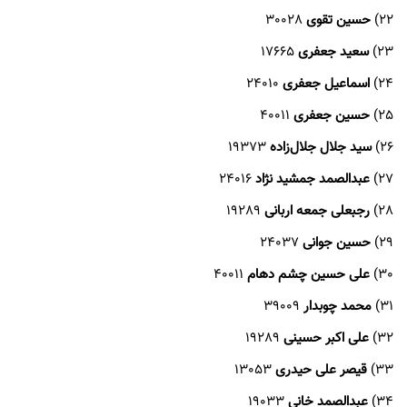
22)
حسین تقوی
30028
23)
سعید جعفری
17665
24)
اسماعیل جعفری
24010
25)
حسین جعفری
40011
26)
سید جلال جلال‌زاده
19373
27)
عبد‌الصمد جمشید نژاد
24016
28)
رجبعلی جمعه اربانی
19289
29)
حسین جوانی
24037
30)
علی حسین چشم دهام
40011
31)
محمد چوبدار
39009
32)
علی اکبر حسینی
19289
33)
قیصر علی حیدری
13053
34)
عبدالصمد خانی
19033