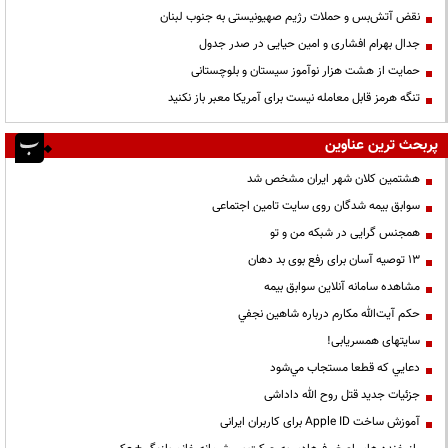
نقض آتش‌بس و حملات رژیم صهیونیستی به جنوب لبنان
جدال بهرام افشاری و امین حیایی در صدر جدول
حمایت از هشت هزار نوآموز سیستان و بلوچستانی
تنگه هرمز قابل معامله نیست برای آمریکا معبر باز نکنید
پربحث ترین عناوین
هشتمین کلان شهر ایران مشخص شد
سوابق بیمه شدگان روی سایت تامین اجتماعی
همجنس گرایی در شبکه من و تو
13 توصیه آسان برای رفع بوی بد دهان
مشاهده سامانه آنلاين سوابق بیمه
حكم آيت‌الله مكارم درباره شاهين نجفي
سایتهای همسریابی!
دعايي كه قطعا مستجاب مي‌شود
جزئیات جدید قتل روح الله داداشی
آموزش ساخت Apple ID برای کاربران ایرانی