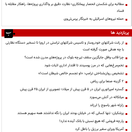
مطالبه برای شکستن انحصار پیمانکاری؛ نظارت دقیق بر واگذاری پروژه‌ها، راهکار مقابله با
فساد
حمله نیروهای اسرائیلی به خبرنگار پرس‌تی‌وی
پربازدید ها
از رانت‌ شرکتهای خودروساز و تاسیس شرکتهای تراستی در اروپا تا تسخیر دستگاه نظارتی
با چه هدفی صورت گرفته است
چرا قالب وافل جایگزین سقف تیرچه بلوک در پروژه‌های مدرن شده است؟
تخم‌مرغ‌هایی که در مرز پوسیدند تا اقتدار اداری اثبات شود
تشخیص روان‌شناختی ترامپ: «او تجسم خالص شیطان است!»
۲ گزینه صنعا برای ریاض
گستره امپراتوری ایران در ۵ قرن پیش از میلاد؛ تصویری از ایران ۲۵ قرن پیش
میانکاله در آتش می‌سوزد
زلزله شهر یاسوج را لرزاند
پزشکیان: تنها کسانی که در خیابان بودند ایران را نگه نداشتند همه سهیم هستند
پارچه فروشی که هیچ نسبتی با بانک آینده ندارد!
آمریکا ویزای سفیر برزیل را باطل کرد