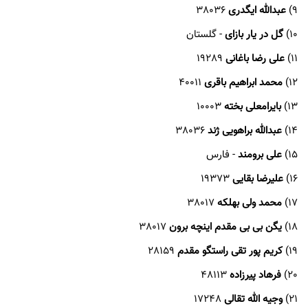
9)
عبدالله ایگدری
38036
10)
گل در یار بازای
- گلستان
11)
علی رضا باغانی
19289
12)
محمد ابراهیم باقری
40011
13)
بایرامعلی بخته
10003
14)
عبدالله براهویی ژند
38036
15)
علی برومند
- فارس
16)
علیرضا بقایی
19373
17)
محمد ولی بهلکه
38017
18)
یگن بی بی مقدم اینچه برون
38017
19)
کریم پور تقی راستگو مقدم
28159
20)
فرهاد پیرزاده
48113
21)
وجیه الله تقالی
17248