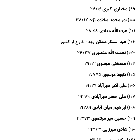
99)
مختاری اکبری
24016
100) ن
ور محمد مختوم نژاد
38017
101)
عزت الله مدادی
28159
102)
عبد الستار ممکن رود
- خارج از کشور
103)
نعمت الله منصوری
24037
104)
مصطفی موسوی
29012
105)
داوود موسوی
17775
106)
علی اکبر مهرآباد
19029
107)
علی اصغر مهرآبادی
19289
108)
ابراهیم میان آبادی
19289
109)
حسین میر مرتضوی
19373
110)
هادی میرزایی
19373