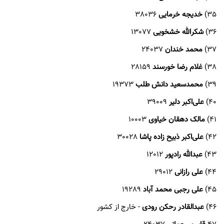
35)
خدیجه خرمایی
38036
36)
شکرالله خشخویی
13077
37)
محمد خندان
24037
38)
غلام رضا خورسند
28159
39)
محمدسعید دانش طلب
19373
40)
علی‌اکبر دلیر
39009
41)
مالک دهقان خیاوی
10003
42)
علی‌اکبر ذبیح زاده پاشا
30028
43)
عبدالله رادپور
12012
44)
علی رازانی
29012
45)
علی رجبی محمد آباد
19289
46)
عبدالقادر رحکن رودی
- خارج از کشور