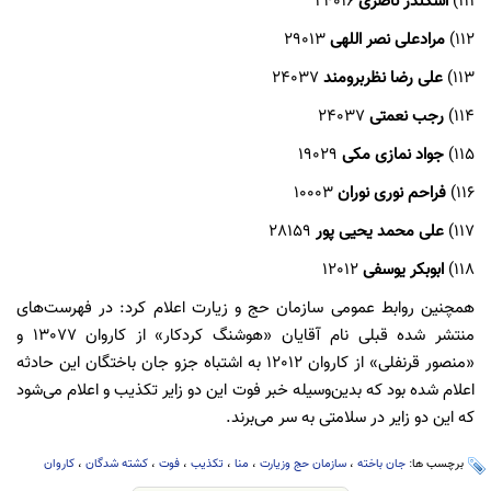
111)
اسکندر ناصری
24016
112)
مرادعلی نصر اللهی
29013
113)
علی رضا نظربرومند
24037
114)
رجب نعمتی
24037
115)
جواد نمازی مکی
19029
116)
فراحم نوری نوران
10003
117)
علی محمد یحیی پور
28159
118)
ابوبکر یوسفی
12012
همچنین روابط عمومی سازمان حج و زیارت اعلام کرد: در فهرست‌های
منتشر شده قبلی نام آقایان «هوشنگ کردکار» از کاروان 13077 و
«منصور قرنفلی» از کاروان 12012 به اشتباه جزو جان باختگان این حادثه
اعلام شده بود که بدین‌وسیله خبر فوت این دو زایر تکذیب و اعلام می‌شود
که این دو زایر در سلامتی به سر می‌برند.
برچسب ها:
جان باخته
،
سازمان حج وزیارت
،
منا
،
تکذیب
،
فوت
،
کشته شدگان
،
کاروان