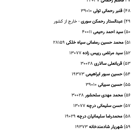
47
قاسم رحمانی
24037
48)
قنبر رحمانی تولی
39010
49)
عبدالستار رحمکن سوری
- خارج از کشور
50)
سید احمد رحیمی
40011
51)
محمد حسین رمضانی سیاه خلکی
28159
52)
سید مرتضی رییس زاده
13077
53)
قربانعلی سالاری
30028
54)
حسین سبور ابراهیمی
19373
55)
حسین سبیانی
39010
56)
محمد مهدی سلحشور
30028
57)
حسن سلیمانی درچه
13077
58)
محمدرضا سلیمانیان درچه
19029
59)
شهریار شادمندخانه
19373