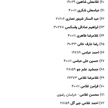
60)
غلامعلی شاهین
19029
61)
عباسعلی شکری
40011
62)
عبد الستار شینور نصاری
20206
63)
ابراهیم صادقی واسکسی
30278
64)
غلامرضا طاهری
40011
65)
رضا عارف خانی
19033
66)
احمد عباسی
19289
67)
حسین علی عباسی
40011
68)
جمشید علم جو
28159
69)
غلامرضا غلامی
19373
70)
فرامرز غلامی
40011
71)
محسن غلامی
- خراسان رضوی
72)
احمد غلامی جیر گل
28159