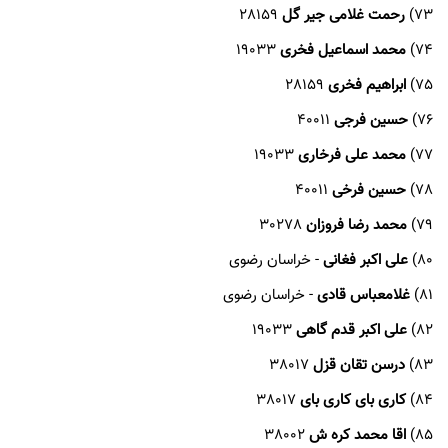
73)
رحمت غلامی جیر گل
28159
74)
محمد اسماعیل فخری
19033
75)
ابراهیم فخری
28159
76)
حسین فرجی
40011
77)
محمد علی فرخاری
19033
78)
حسین فرخی
40011
79)
محمد رضا فروزان
30278
80)
علی اکبر فغانی
- خراسان رضوی
81)
غلامعباس قادی
- خراسان رضوی
82)
علی اکبر قدم گاهی
19033
83)
درسن تقان قزل
38017
84)
کاری بای کاری بای
38017
85)
اقا محمد کره ش
38002