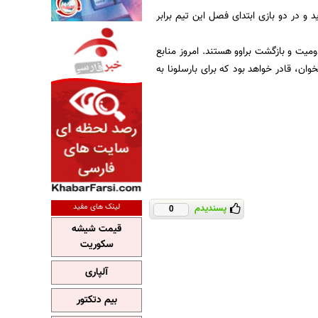
 و در دو بازی ابتدای فصل این تیم برابر
میت و بازگشت براوو هستند. امروز منابع
 برابر سویا در سانچیس پیسخوان، قادر خواهد بود که برای بارسلونا به
لینک های مفید
پسندیدم
0
قیمت شیشه
سکوریت
آلپاری
بیم دتکتور