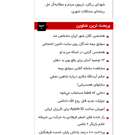
شهدای رزکان، تریبون مردم و مطالبه‌گر حل
ریشه‌ای مشکلات شهری
پربحث ترین عناوین
هشتمین کلان شهر ایران مشخص شد
سوابق بیمه شدگان روی سایت تامین اجتماعی
همجنس گرایی در شبکه من و تو
13 توصیه آسان برای رفع بوی بد دهان
مشاهده سامانه آنلاين سوابق بیمه
حكم آيت‌الله مكارم درباره شاهين نجفي
سایتهای همسریابی!
دعايي كه قطعا مستجاب مي‌شود
جزئیات جدید قتل روح الله داداشی
آموزش ساخت Apple ID برای کاربران ایرانی
راز خنده های اصغر فرهادی به حرکت بی شرمانه
خانم بازیگر + عکس
پرداخت ۱۰۰ درصد پاداش پایان خدمت فرهنگیان