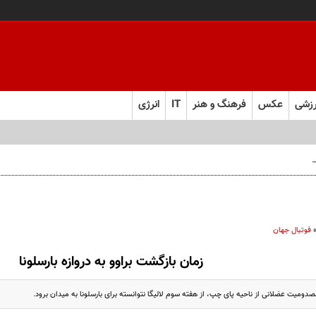
زشی
عکس
فرهنگ و هنر
IT
انرژی
 فارس صعود کرد
فوتبال جهان
زمان بازگشت براوو به دروازه بارسلونا
مصدومیت عضلانی از ناحیه پای چپ، از هفته سوم لالیگا نتوانسته برای بارسلونا به میدان برود.