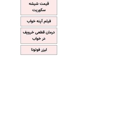
قیمت شیشه
سکوریت
فیلم آپنه خواب
درمان قطعی خروپف
در خواب
لیزر فوتونا