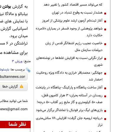
که می‌تواند مسیر اقتصاد کشور را تغییر دهد
به گزارش
بولتن ن
هشدار نسبت به وقوع تندباد در تهران
بیلبائو و مالاگا 
آغاز ثبت‌نام آزمون ارشد علوم پزشکی از امروز
با نمایش های ضعی
شواهد پژوهشی از وجود فسفر در بمباران «لامرد»
حکایت دارد
میدان برود.
تراشتگن در 6 مسابقه ای که در این فصل درون دروازه بارسلونا ایستاده، 15 گل دریافت کرده است.
خاصیت عجیب رژیم اشغالگر قدس از زبان
دیپلمات سازمان ملل
برای مشاهده مطا
ابراز نگرانی نسبت به افزایش غلط‌ها در نوشته‌های
منبع:
ورزش 3
شهری
برچسب ها:
بارسلونا
جهانگیر: محمدباقر خرازی به دادگاه ویژه روحانیت
احضار شد
گزارش خطا
آغاز ساخت پناهگاه و پارکینگ -پناهگاه در پایتخت
ریمـدان در آستانه بحران؛ ۳ هزار کامیون قفل،
شما می توانید مطالب 
صف ۵۰ کیلومتری و گاز مایع زیر آفتاب ۵۰ درجه!
nnews@gmail.com
بازی‌های لیگ برتر فوتبال با تماشاگر برگزار می‌شود
دریاچه ارومیه جان گرفت؛ افزایش ۷۸ سانتی‌متری
نظر شما
تراز