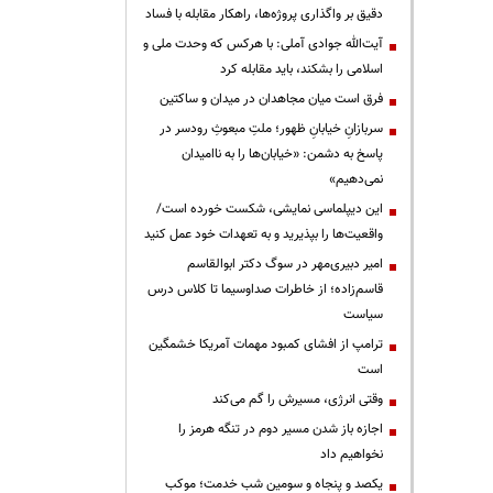
دقیق بر واگذاری پروژه‌ها، راهکار مقابله با فساد
آیت‌الله جوادی آملی: با هرکس که وحدت ملی و
اسلامی را بشکند، باید مقابله کرد
فرق است میان مجاهدان در میدان و ساکتین
سربازانِ خیابانِ ظهور؛ ملتِ مبعوثِ رودسر در
پاسخ به دشمن: «خیابان‌ها را به ناامیدان
نمی‌دهیم»
این دیپلماسی نمایشی، شکست خورده است/
واقعیت‌ها را بپذیرید و به تعهدات خود عمل کنید
امیر دبیری‌مهر در سوگ دکتر ابوالقاسم
قاسم‌زاده؛ از خاطرات صداوسیما تا کلاس درس
سیاست
ترامپ از افشای کمبود مهمات آمریکا خشمگین
است
وقتی انرژی، مسیرش را گم می‌کند
اجازه باز شدن مسیر دوم در تنگه هرمز را
نخواهیم داد
یکصد و پنجاه و سومین شب خدمت؛ موکب