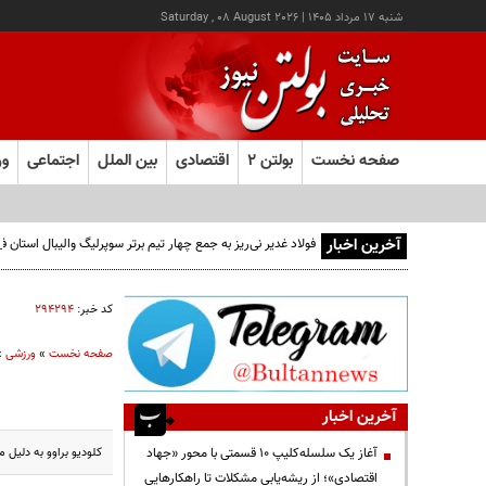
شنبه ۱۷ مرداد ۱۴۰۵
|
Saturday , 08 August 2026
صفحه نخست
بولتن ۲
اقتصادی
بین الملل
اجتماعی
ور
آخرین اخبار
فولاد غدیر نی‌ریز به جمع چهار تیم برتر سوپرلیگ والیبال استان
کد خبر:
۲۹۴۲۹۴
صفحه نخست
»
ورزشی
»
آخرین اخبار
کلودیو براوو به دلیل 
آغاز یک سلسله‌کلیپ ۱۰ قسمتی با محور «جهاد
اقتصادی»؛ از ریشه‌یابی مشکلات تا راهکارهایی