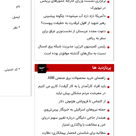
برگزاری نشست وزرای خارجه کشورهای بریکس
نام
در نیویورک
«آمریکا ذرّه ذرّه آب میشود»؛ چگونه پیشبینی
ایمیل
رهبر شهید از افول ابرقدرت به حقیقت پیوست؟
* نظر
دعوت مجدد عربستان از نخست‌وزیر عراق برای
سفر به ریاض
رئیس کمیسیون انرژی: مدیریت شبکه برق امسال
نسبت به سال‌های گذشته موفق‌تر بوده است
پربازدید ها
* کد امنیتی
راهنمای خرید محصولات برق صنعتی ABB
باید افراد کارآمدتر را به کار گرفت/ کاری می کنیم
در معیشت مردم مشکلی پیش نیاید
از التماس تا فروپاشی هژمونی دلار
حمله نیروهای اسرائیلی به خبرنگار پرس‌تی‌وی
هشدار حاجی دلیگانی درباره تغییر سهم دریای
خزر و مخالفت با واگذاری امتیاز
مطالبه برای شکستن انحصار پیمانکاری؛ نظارت