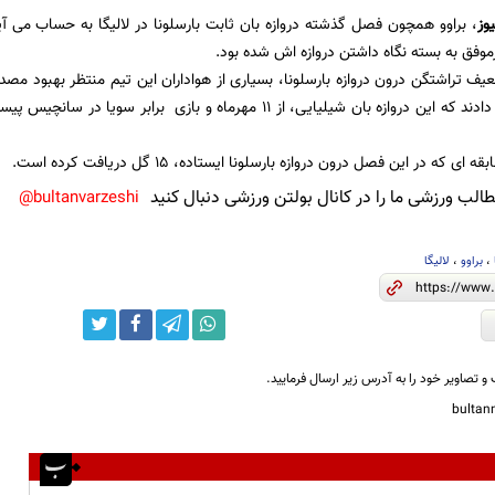
یوز
، براوو همچون فصل گذشته دروازه بان ثابت بارسلونا در لالیگا به حساب می آید
نیزموفق به بسته نگاه داشتن دروازه اش شده بود.
ف تراشتگن درون دروازه بارسلونا، بسیاری از هواداران این تیم منتظر بهبود مصدو
اسپانیایی گزارش دادند که این دروازه بان شیلیایی، از 11 مهرماه و بازی
لب ورزشی ما را در کانال بولتن ورزشی دنبال کنید
bultanvarzeshi@
،
براوو
،
لالیگا
و تصاویر خود را به آدرس زیر ارسال فرمایید.
bulta