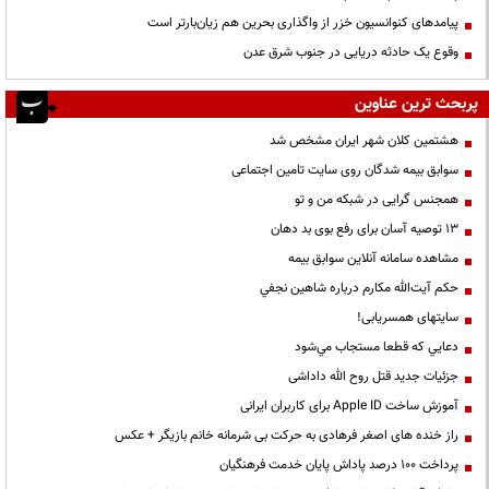
پیامدهای کنوانسیون خزر از واگذاری بحرین هم زیان‌بارتر است
وقوع یک حادثه دریایی در جنوب شرق عدن
پربحث ترین عناوین
هشتمین کلان شهر ایران مشخص شد
سوابق بیمه شدگان روی سایت تامین اجتماعی
همجنس گرایی در شبکه من و تو
13 توصیه آسان برای رفع بوی بد دهان
مشاهده سامانه آنلاين سوابق بیمه
حكم آيت‌الله مكارم درباره شاهين نجفي
سایتهای همسریابی!
دعايي كه قطعا مستجاب مي‌شود
جزئیات جدید قتل روح الله داداشی
آموزش ساخت Apple ID برای کاربران ایرانی
راز خنده های اصغر فرهادی به حرکت بی شرمانه خانم بازیگر + عکس
پرداخت ۱۰۰ درصد پاداش پایان خدمت فرهنگیان