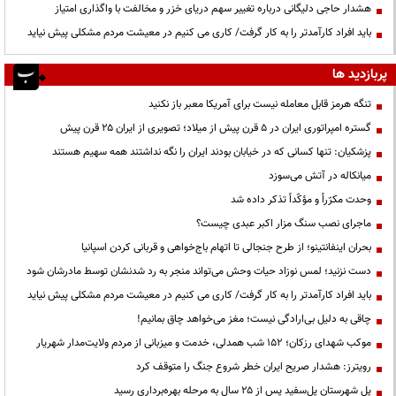
هشدار حاجی دلیگانی درباره تغییر سهم دریای خزر و مخالفت با واگذاری امتیاز
باید افراد کارآمدتر را به کار گرفت/ کاری می کنیم در معیشت مردم مشکلی پیش نیاید
پربازدید ها
تنگه هرمز قابل معامله نیست برای آمریکا معبر باز نکنید
گستره امپراتوری ایران در ۵ قرن پیش از میلاد؛ تصویری از ایران ۲۵ قرن پیش
پزشکیان: تنها کسانی که در خیابان بودند ایران را نگه نداشتند همه سهیم هستند
میانکاله در آتش می‌سوزد
وحدت مکرّراً و مؤکّداً تذکر داده شد
ماجرای نصب سنگ مزار اکبر عبدی چیست؟
بحران اینفانتینو؛ از طرح جنجالی تا اتهام باج‌خواهی و قربانی کردن اسپانیا
دست نزنید؛ لمس نوزاد حیات وحش می‌تواند منجر به رد شدنشان توسط مادرشان شود
باید افراد کارآمدتر را به کار گرفت/ کاری می کنیم در معیشت مردم مشکلی پیش نیاید
چاقی به دلیل بی‌ارادگی نیست؛ مغز می‌خواهد چاق بمانیم!
موکب شهدای رزکان؛ ۱۵۲ شب همدلی، خدمت و میزبانی از مردم ولایت‌مدار شهریار
رویترز: هشدار صریح ایران خطر شروع جنگ را متوقف کرد
پل شهرستان پل‌سفید پس از ۲۵ سال به مرحله بهره‌برداری رسید