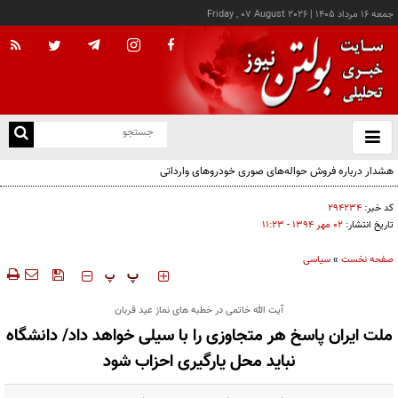
جمعه ۱۶ مرداد ۱۴۰۵
|
Friday , 07 August 2026
از
و
ته
ن
نو
کد خبر:
۲۹۴۲۳۴
تاریخ انتشار:
۰۲ مهر ۱۳۹۴ - ۱۱:۲۳
صفحه نخست
»
سیاسی
‍‍‍ پ
پ
آیت الله خاتمی در خطبه های نماز عید قربان
ملت ایران پاسخ هر متجاوزی را با سیلی خواهد داد/ دانشگاه
نباید محل یارگیری احزاب شود