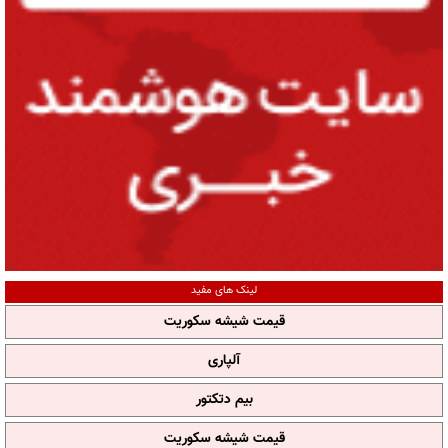
لینک های مفید
قیمت شیشه سکوریت
آلپاری
بیم دتکتور
قیمت شیشه سکوریت