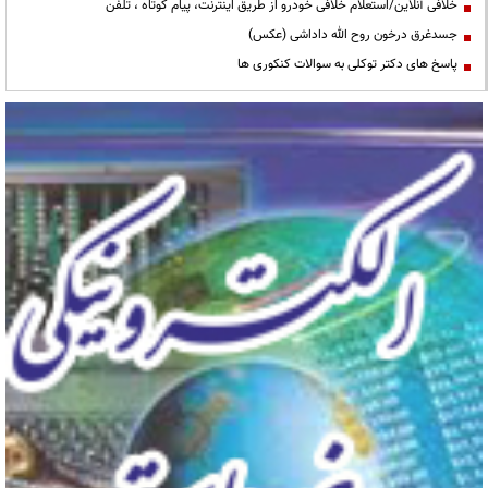
خلافی آنلاین/استعلام خلافی خودرو از طریق اینترنت، پیام کوتاه ، تلفن
جسدغرق درخون روح الله داداشی (عکس)
پاسخ های دکتر توکلی به سوالات کنکوری ها