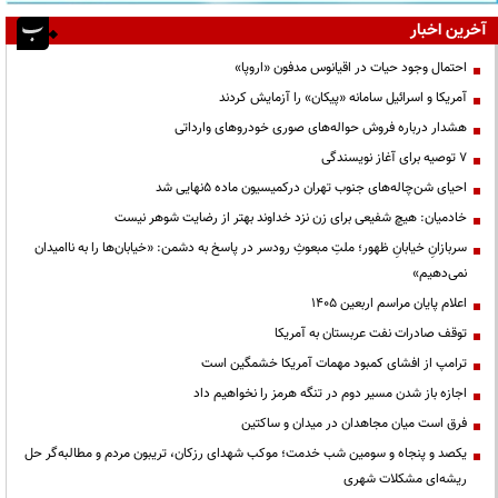
آخرین اخبار
احتمال وجود حیات در اقیانوس مدفون «اروپا»
آمریکا و اسرائیل سامانه «پیکان» را آزمایش کردند
هشدار درباره فروش حواله‌های صوری خودروهای وارداتی
۷ توصیه برای آغاز نویسندگی
احیای شن‌چاله‌های جنوب تهران درکمیسیون ماده ۵نهایی شد
خادمیان: هیچ شفیعی برای زن نزد خداوند بهتر از رضایت شوهر نیست
سربازانِ خیابانِ ظهور؛ ملتِ مبعوثِ رودسر در پاسخ به دشمن: «خیابان‌ها را به ناامیدان
نمی‌دهیم»
اعلام پایان مراسم اربعین ۱۴۰۵
توقف صادرات نفت عربستان به آمریکا
ترامپ از افشای کمبود مهمات آمریکا خشمگین است
اجازه باز شدن مسیر دوم در تنگه هرمز را نخواهیم داد
فرق است میان مجاهدان در میدان و ساکتین
یکصد و پنجاه و سومین شب خدمت؛ موکب شهدای رزکان، تریبون مردم و مطالبه‌گر حل
ریشه‌ای مشکلات شهری