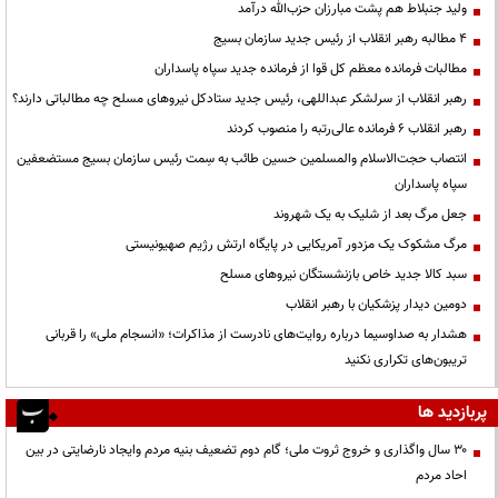
ولید جنبلاط هم پشت مبارزان حزب‌الله درآمد
۴ مطالبه رهبر انقلاب از رئیس جدید سازمان بسیج
مطالبات فرمانده معظم کل قوا از فرمانده جدید سپاه پاسداران
رهبر انقلاب از سرلشکر عبداللهی، رئیس جدید ستادکل نیروهای مسلح چه مطالباتی دارند؟
رهبر انقلاب ۶ فرمانده عالی‌رتبه را منصوب کردند
انتصاب حجت‌الاسلام ‌والمسلمین حسین طائب به سِمت رئیس سازمان بسیج مستضعفین
سپاه پاسداران
جعل مرگ بعد از شلیک به یک شهروند
مرگ مشکوک یک مزدور آمریکایی در پایگاه ارتش رژیم صهیونیستی
سبد کالا جدید خاص بازنشستگان نیروهای مسلح
دومین دیدار پزشکیان با رهبر انقلاب
هشدار به صداوسیما درباره روایت‌های نادرست از مذاکرات؛ «انسجام ملی» را قربانی
تریبون‌های تکراری نکنید
پربازدید ها
۳۰ سال واگذاری و خروج ثروت ملی؛ گام دوم تضعیف بنیه مردم وایجاد نارضایتی در بین
احاد مردم