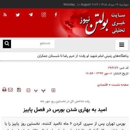
دوشنبه ۱۹ مرداد ۱۴۰۵
|
Monday , 10 August 2026
از
و
ته
ن
نو
کد خبر:
۲۹۴۱۷۹
تاریخ انتشار:
۰۱ مهر ۱۳۹۴ - ۱۸:۵۹
صفحه نخست
»
اقتصادی
‍‍‍ پ
پ
رشد شاخص کل در نخستین روز مهر ماه
امید به بهاری شدن بورس در فصل پاییز
بورس تهران پس از سپری کردن 6 ماه ناامید کننده، نخستین روز پاییز را با