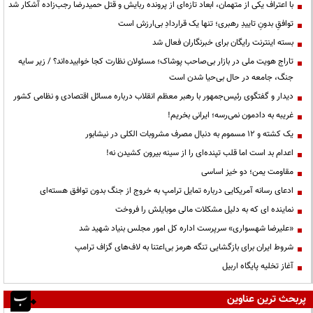
با اعتراف یکی از متهمان، ابعاد تازه‌ای از پرونده ربایش و قتل حمیدرضا رجب‌زاده آشکار شد
توافقِ بدونِ تاییدِ رهبری؛ تنها یک قراردادِ بی‌ارزش است
بسته اینترنت رایگان برای خبرنگاران فعال شد
تاراج هویت ملی در بازار بی‌صاحب پوشاک؛ مسئولان نظارت کجا خوابیده‌اند؟ / زیر سایه
جنگ، جامعه در حال بی‌حیا شدن است
دیدار و گفتگوی رئیس‌جمهور با رهبر معظم انقلاب درباره مسائل اقتصادی و نظامی کشور
غریبه به دادمون نمی‌رسه؛ ایرانی بخریم!
یک کشته و ۱۲ مسموم به دنبال مصرف مشروبات الکلی در نیشابور
اعدام بد است اما قلب تپنده‌ای را از سینه بیرون کشیدن نه!
مقاومت یمن؛ دو خیز اساسی
ادعای رسانه آمریکایی درباره تمایل ترامپ به خروج از جنگ بدون توافق هسته‌ای
نماینده ای که به دلیل مشکلات مالی موبایلش را فروخت
«علیرضا شهسواری» سرپرست اداره کل امور مجلس بنیاد شهید شد
شروط ایران برای بازگشایی تنگه هرمز بی‌اعتنا به لاف‌های گزاف ترامپ
آغاز تخلیه پایگاه اربیل
پربحث ترین عناوین