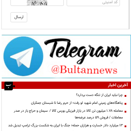
آخرین اخبار
چرا نباید ایران از تنگه دست بردارد؟
پناهگاه‌های زمینیِ امام شهید لو رفت؛ از حرم رضا تا شبستان جمکران
معامله ۱.۷۸ میلیون تن کالا در بازار فیزیکی بورس کالا / سیمان و حراج باز در صدر
معاملات / فروش ۵۹ درصد عرضه‌ها
۱۳ میلیارد دلار خسارت و هزاران حمله؛ جنگ با ایران به شکست بزرگ ترامپ تبدیل شد