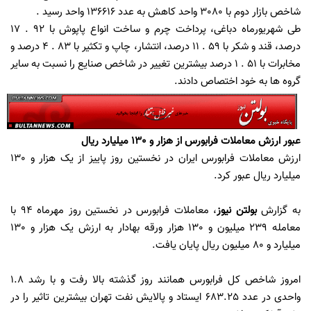
شاخص بازار دوم با 3080 واحد کاهش به عدد 136616 واحد رسید .
طی شهریورماه دباغی، پرداخت چرم و ساخت انواع پاپوش با 92 . 17
درصد، قند و شکر با 59 . 11 درصد، انتشار، چاپ و تکثیر با 83 . 4 درصد و
مخابرات با 51 . 1 درصد بیشترین تغییر در شاخص صنایع را نسبت به سایر
گروه ها به خود اختصاص دادند.
عبور ارزش معاملات فرابورس از هزار و 130 میلیارد ریال
ارزش معاملات فرابورس ایران در نخستین روز پاییز از یک هزار و 130
میلیارد ریال عبور کرد.
به گزارش
بولتن نیوز
، معاملات فرابورس در نخستین روز مهرماه 94 با
معامله 239 میلیون و 130 هزار ورقه بهادار به ارزش یک هزار و 130
میلیارد و 80 میلیون ریال پایان یافت.
امروز شاخص کل فرابورس همانند روز گذشته بالا رفت و با رشد 1.8
واحدی در عدد 683.25 ایستاد و پالایش نفت تهران بیشترین تاثیر را در