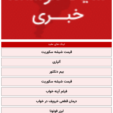
لینک های مفید
قیمت شیشه سکوریت
آلپاری
بیم دتکتور
قیمت شیشه سکوریت
فیلم آپنه خواب
درمان قطعی خروپف در خواب
لیزر فوتونا