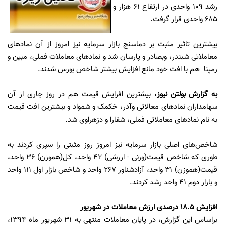
رشد ۱۰۹ واحدی در ارتفاع 61 هزار و
685 واحدی قرار گرفت.
بیشترین تاثیر مثبت بر دماسنج بازار سرمایه نیز امروز از آن نمادهای
معاملاتی شبندر، وبصادر و پارسان شد و نمادهای معاملات فملی، مبین و
رمپنا هم با افت خود مانع افزایش بیشتر شاخص بورس شدند.
به گزارش
بولتن نیوز
،
بیشترین افزایش قیمت هم در روز جاری از آن
سهامداران نمادهای معالاتی وآذر، خکمک و شمواد و بیشترین افت قیمت
به نام نمادهای معاملاتی فملی، شفارا و دزهراوی شد.
شاخص‌های اصلی بازار سرمایه نیز امروز روز مثبتی را سپری کردند به
طوری که شاخص قیمت(وزنی - ارزشی) 42 واحد، کل(هموزن) 36 واحد،
قیمت(هموزن) 31 واحد، آزادشناور 267 واحد و شاخص بازار اول 111 واحد
و بازار دوم 41 واحد رشد کردند.
افزایش 18.5 درصدی ارزش معاملات در شهریور
براساس این گزارش، در پایان معاملات منتهی به 31 شهریور ماه 1394،