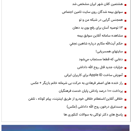
هشتمین کلان شهر ایران مشخص شد
سوابق بیمه شدگان روی سایت تامین اجتماعی
همجنس گرایی در شبکه من و تو
13 توصیه آسان برای رفع بوی بد دهان
مشاهده سامانه آنلاين سوابق بیمه
حكم آيت‌الله مكارم درباره شاهين نجفي
سایتهای همسریابی!
دعايي كه قطعا مستجاب مي‌شود
جزئیات جدید قتل روح الله داداشی
آموزش ساخت Apple ID برای کاربران ایرانی
راز خنده های اصغر فرهادی به حرکت بی شرمانه خانم بازیگر + عکس
پرداخت ۱۰۰ درصد پاداش پایان خدمت فرهنگیان
خلافی آنلاین/استعلام خلافی خودرو از طریق اینترنت، پیام کوتاه ، تلفن
جسدغرق درخون روح الله داداشی (عکس)
پاسخ های دکتر توکلی به سوالات کنکوری ها