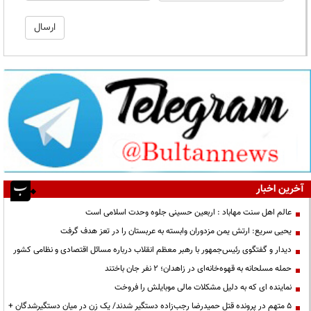
آخرین اخبار
عالم اهل سنت مهاباد : اربعین حسینی جلوه وحدت اسلامی است
یحیی سریع: ارتش یمن مزدوران وابسته به عربستان را در تعز هدف گرفت
دیدار و گفتگوی رئیس‌جمهور با رهبر معظم انقلاب درباره مسائل اقتصادی و نظامی کشور
حمله مسلحانه به قهوه‌خانه‌ای در زاهدان؛ ۲ نفر جان باختند
نماینده ای که به دلیل مشکلات مالی موبایلش را فروخت
۵ متهم در پرونده قتل حمیدرضا رجب‌زاده دستگیر شدند/ یک زن در میان دستگیرشدگان +