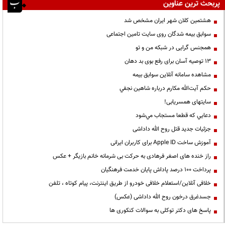
پربحث ترین عناوین
هشتمین کلان شهر ایران مشخص شد
سوابق بیمه شدگان روی سایت تامین اجتماعی
همجنس گرایی در شبکه من و تو
13 توصیه آسان برای رفع بوی بد دهان
مشاهده سامانه آنلاين سوابق بیمه
حكم آيت‌الله مكارم درباره شاهين نجفي
سایتهای همسریابی!
دعايي كه قطعا مستجاب مي‌شود
جزئیات جدید قتل روح الله داداشی
آموزش ساخت Apple ID برای کاربران ایرانی
راز خنده های اصغر فرهادی به حرکت بی شرمانه خانم بازیگر + عکس
پرداخت ۱۰۰ درصد پاداش پایان خدمت فرهنگیان
خلافی آنلاین/استعلام خلافی خودرو از طریق اینترنت، پیام کوتاه ، تلفن
جسدغرق درخون روح الله داداشی (عکس)
پاسخ های دکتر توکلی به سوالات کنکوری ها