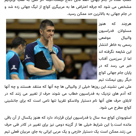
مشخص می شود که جرقه اعتراض ها به مربیگری کواچ از لیگ جهانی زده شد و
در جام جهانی به بالاترین حد ممکن رسید.
هرچند که هنوز
مسئولان فدراسیون
والیبال موضعی
رسمی به خاطر انتشار
این شایعه نگرفته اند
اما از سرزمین آفتاب
خبر می رسد که در
پایان جام جهانی کواچ
دیگر روی نیمکت تیم
ملی نمی نشیند.این روزها خیلی از والیبالی ها چه آنها که منتقد هستند و چه آنها
که آدم های نزدیک به فدراسیون خطاب می شوند حرف از تغییر می زنند که در
لابلای حرف های آنها نام دستیار ولاسکو تقریبا تنها نامی است که برای جانشینی
کواچ مطرح می شود.
اسلوبودان کواچ سه سال با فدراسیون ایران قرارداد دارد که هنوز یکسال از آن باقی
مانده است.با این شرایط خیلی ها از گزینه دومی نیز برای تغییر در کادر فنی حرف
می زنند
.
ممکن است یک دستیار خارجی و یک مربی ایرانی به جای مربیان فعلی تیم