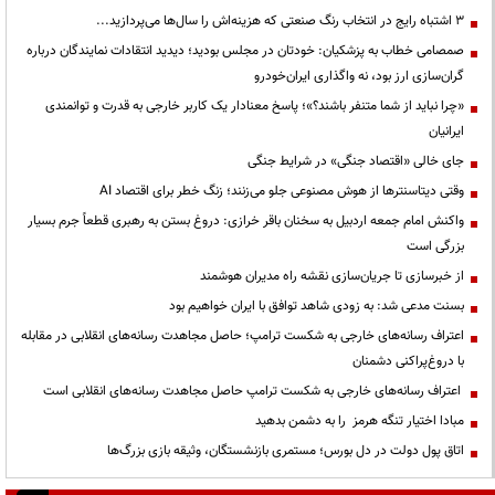
3 اشتباه رایج در انتخاب رنگ صنعتی که هزینه‌اش را سال‌ها می‌پردازید...
صمصامی خطاب به پزشکیان: خودتان در مجلس بودید؛ دیدید انتقادات نمایندگان درباره
گران‌سازی ارز بود، نه واگذاری ایران‌خودرو
«چرا نباید از شما متنفر باشند؟»؛ پاسخ معنادار یک کاربر خارجی به قدرت و توانمندی
ایرانیان
جای خالی «اقتصاد جنگی» در شرایط جنگی
وقتی دیتاسنترها از هوش مصنوعی جلو می‌زنند؛ زنگ خطر برای اقتصاد AI
واکنش امام جمعه اردبیل به سخنان باقر خرازی: دروغ بستن به رهبری قطعاً جرم بسیار
بزرگی است
از خبرسازی تا جریان‌سازی نقشه راه مدیران هوشمند
بسنت مدعی شد: به زودی شاهد توافق با ایران خواهیم بود
اعتراف رسانه‌های خارجی به شکست ترامپ؛ حاصل مجاهدت رسانه‌های انقلابی در مقابله
با دروغ‌پراکنی دشمنان
اعتراف رسانه‌های خارجی به شکست ترامپ حاصل مجاهدت رسانه‌های انقلابی است
مبادا اختیار تنگه هرمز را به دشمن بدهید
اتاق پول دولت در دل بورس؛ مستمری بازنشستگان، وثیقه بازی بزرگ‌ها