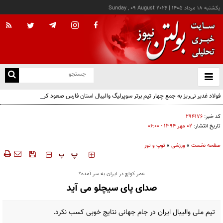
يکشنبه ۱۸ مرداد ۱۴۰۵
|
Sunday , 09 August 2026
از
و
ته
فولاد غدیر نی‌ریز به جمع چهار تیم برتر سوپرلیگ والیبال استان فارس صعود کرد
ن
نو
کد خبر:
۲۹۴۱۷۶
تاریخ انتشار:
۰۲ مهر ۱۳۹۴ - ۰۶:۰۰
صفحه نخست
»
ورزشی
»
توپ و تور
‍‍‍ پ
پ
عمر کواچ در ایران به سر آمده؟
صدای پای سیچلو می آید
تیم ملی والیبال ایران در جام جهانی نتایج خوبی کسب نکرد.