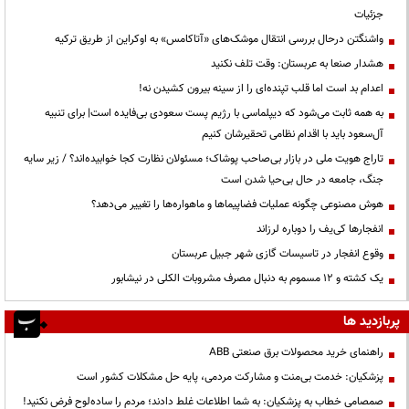
جزئیات
واشنگتن درحال بررسی انتقال موشک‌های «آتاکامس» به اوکراین از طریق ترکیه
هشدار صنعا به عربستان: وقت تلف نکنید
اعدام بد است اما قلب تپنده‌ای را از سینه بیرون کشیدن نه!
به همه ثابت می‌شود که دیپلماسی با رژیم پست سعودی بی‌فایده است| برای تنبیه
آل‌سعود باید با اقدام نظامی تحقیرشان کنیم
تاراج هویت ملی در بازار بی‌صاحب پوشاک؛ مسئولان نظارت کجا خوابیده‌اند؟ / زیر سایه
جنگ، جامعه در حال بی‌حیا شدن است
هوش مصنوعی چگونه عملیات فضاپیماها و ماهواره‌ها را تغییر می‌دهد؟
انفجارها کی‌یف را دوباره لرزاند
وقوع انفجار در تاسیسات گازی شهر جبیل عربستان
یک کشته و ۱۲ مسموم به دنبال مصرف مشروبات الکلی در نیشابور
پربازدید ها
راهنمای خرید محصولات برق صنعتی ABB
پزشکیان: خدمت بی‌منت و مشارکت مردمی، پایه حل مشکلات کشور است
صمصامی خطاب به پزشکیان: به شما اطلاعات غلط دادند؛ مردم را ساده‌لوح فرض نکنید!