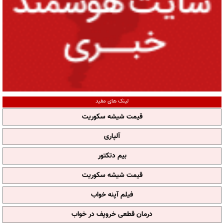
لینک های مفید
قیمت شیشه سکوریت
آلپاری
بیم دتکتور
قیمت شیشه سکوریت
فیلم آپنه خواب
درمان قطعی خروپف در خواب