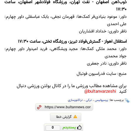
ذوب‌آهن‌ اصفهان - نفت تهران، ورزشگاه فولادشهر اصفهان، ساعت
17:30
داور: موعود بنیادی‌فر کمک‌ها: قهرمان نجفی، بابک عباسقلی داور چهارم:
علی احمدی
ناظر داوری: خداداد افشاریان
استقلال اهواز - گسترش‌فولاد تبریز، ورزشگاه تختی، ساعت 17:30
داور: محمد ملکی کمک‌ها: مجید ویشگاهی، فرید امیدوار داور چهارم:
جواد محمدی
ناظر داوری: نادر جعفری
منبع: سایت فدراسیون فوتبال
برای مشاهده مطالب ورزشی ما را در کانال بولتن ورزشی دنبال
کنید
bultanvarzeshi@
برچسب ها:
پرسپولیس
،
ترکی
،
تراکتورسازی
گزارش خطا
پسندیدم
0