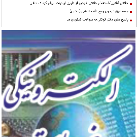
خلافی آنلاین/استعلام خلافی خودرو از طریق اینترنت، پیام کوتاه ، تلفن
جسدغرق درخون روح الله داداشی (عکس)
پاسخ های دکتر توکلی به سوالات کنکوری ها