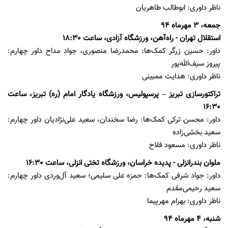
ناظر داوری: ابوطالب طاهریان
جمعه، 3 مهرماه 94
استقلال‌ تهران - راه‌آهن، ورزشگاه آزادی، ساعت 18:30
داور: حسین زرگر کمک‌ها: محمدرضا منصوری، جواد مداح داور چهارم:
پیروز سیف‌الله‌پور
ناظر داوری: هدایت ممبینی
تراکتورسازی تبریز – پرسپولیس، ورزشگاه یادگار امام (ره) تبریز، ساعت
16:30
داور: محسن ترکی کمک‌ها: رضا سخندان، سعید علی‌نژادیان داور چهارم:
سعید بخشی‌زاده
ناظر داوری: مسعود فلاح
ملوان بندرانزلی‌ - پدیده خراسان، ورزشگاه تختی انزلی، ساعت 16:30
داور: جواد شرفی کمک‌ها: حمزه علی سلیمی؛ سعید آل‌وردی داور چهارم:
سعید رحیمی‌مقدم
ناظر داوری: بهرام مهرپیما
شنبه، 4 مهرماه 94