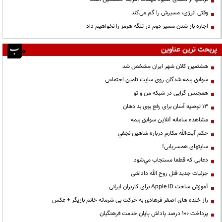
وقتی انرژی، مسیرش را گم می‌کند
اجازه باز شدن مسیر دوم در تنگه هرمز را نخواهیم داد
پربحث ترین عناوین
هشتمین کلان شهر ایران مشخص شد
سوابق بیمه شدگان روی سایت تامین اجتماعی
همجنس گرایی در شبکه من و تو
13 توصیه آسان برای رفع بوی بد دهان
مشاهده سامانه آنلاين سوابق بیمه
حكم آيت‌الله مكارم درباره شاهين نجفي
سایتهای همسریابی!
دعايي كه قطعا مستجاب مي‌شود
جزئیات جدید قتل روح الله داداشی
آموزش ساخت Apple ID برای کاربران ایرانی
راز خنده های اصغر فرهادی به حرکت بی شرمانه خانم بازیگر + عکس
پرداخت ۱۰۰ درصد پاداش پایان خدمت فرهنگیان