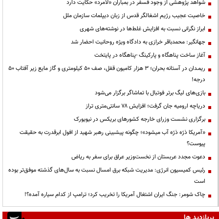
شواهد پژوهشی از وجود فسفر در بمباران «لامرد» حکایت دارد
خاصیت عجیب رژیم اشغالگر قدس از زبان دیپلمات سازمان ملل
ابراز نگرانی نسبت به افزایش غلط‌ها در نوشته‌های شهری
جهانگیر: محمدباقر خرازی به دادگاه ویژه روحانیت احضار شد
آغاز ساخت پناهگاه و پارکینگ -پناهگاه در پایتخت
ریمـدان در آستانه بحران؛ ۳ هزار کامیون قفل، صف ۵۰ کیلومتری و گاز مایع زیر آفتاب ۵۰
درجه!
بازی‌های لیگ برتر فوتبال با تماشاگر برگزار می‌شود
دریاچه ارومیه جان گرفت؛ افزایش ۷۸ سانتی‌متری تراز
برگزاری نشست وزرای خارجه کشورهای بریکس در نیویورک
«آمریکا ذرّه ذرّه آب میشود»؛ چگونه پیشبینی رهبر شهید از افول ابرقدرت به حقیقت
پیوست؟
دعوت مجدد عربستان از نخست‌وزیر عراق برای سفر به ریاض
رئیس کمیسیون انرژی: مدیریت شبکه برق امسال نسبت به سال‌های گذشته موفق‌تر بوده
است
چاک شومر: جنگ ایران اشتغال آمریکا را تخریب کرد؛ ترامپ از کدام سیاره آمده؟!
پربازدید ها