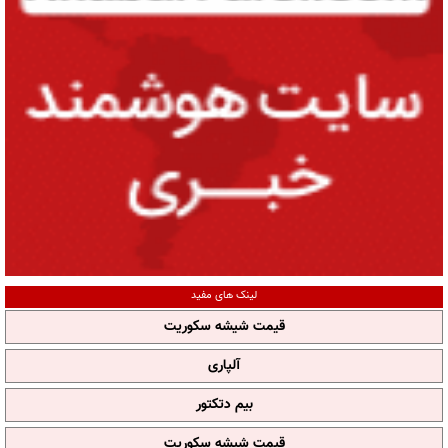
لینک های مفید
قیمت شیشه سکوریت
آلپاری
بیم دتکتور
قیمت شیشه سکوریت