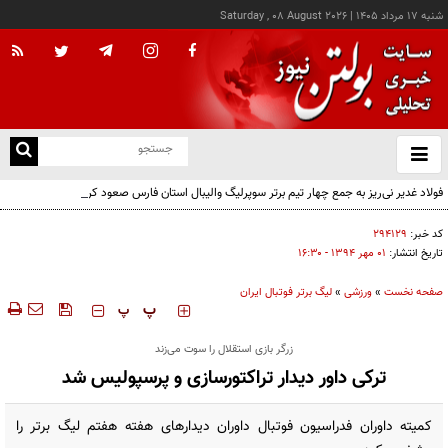
شنبه ۱۷ مرداد ۱۴۰۵
|
Saturday , 08 August 2026
از
و
ته
فولاد غدیر نی‌ریز به جمع چهار تیم برتر سوپرلیگ والیبال استان فارس صعود کرد
ن
نو
کد خبر:
۲۹۴۱۲۹
تاریخ انتشار:
۰۱ مهر ۱۳۹۴ - ۱۶:۳۰
صفحه نخست
»
ورزشی
»
لیگ برتر فوتبال ایران
‍‍‍ پ
پ
زرگر بازی استقلال را سوت می‌زند
ترکی داور دیدار تراکتورسازی و پرسپولیس شد
کمیته داوران فدراسیون فوتبال داوران دیدارهای هفته هفتم لیگ برتر را