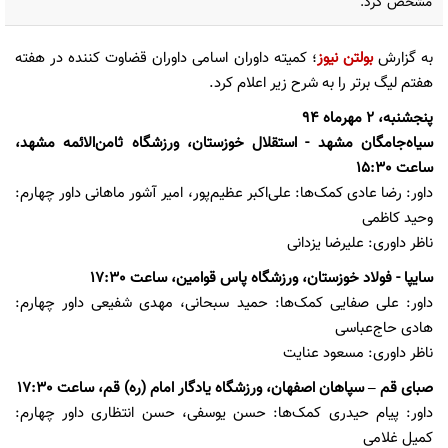
مشخص کرد.
به گزارش
بولتن نیوز
؛ کمیته داوران اسامی داوران قضاوت کننده در هفته
هفتم لیگ برتر را به شرح زیر اعلام کرد.
پنجشنبه، 2 مهرماه 94
سیاه‌جامگان مشهد - استقلال خوزستان، ورزشگاه ثامن‌الائمه مشهد،
ساعت 15:30
داور: رضا عادی کمک‌ها: علی‌اکبر عظیم‌پور، امیر آشور ماهانی داور چهارم:
وحید کاظمی
ناظر داوری: علیرضا یزدانی
سایپا - فولاد خوزستان، ورزشگاه پاس قوامین، ساعت 17:30
داور: علی صفایی کمک‌ها: حمید سبحانی، مهدی شفیعی داور چهارم:
هادی حاج‌عباسی
ناظر داوری: مسعود عنایت
صبای قم – سپاهان اصفهان، ورزشگاه یادگار امام (ره) قم، ساعت 17:30
داور: پیام حیدری کمک‌ها: حسن یوسفی، حسن انتظاری داور چهارم:
کمیل غلامی