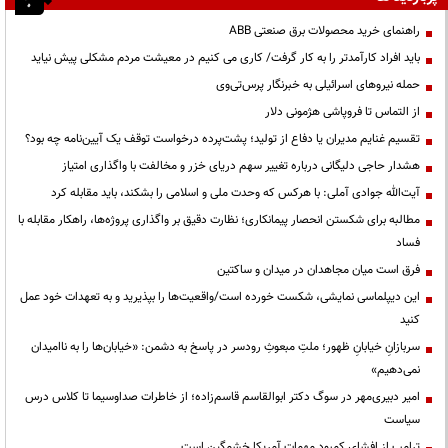
راهنمای خرید محصولات برق صنعتی ABB
باید افراد کارآمدتر را به کار گرفت/ کاری می کنیم در معیشت مردم مشکلی پیش نیاید
حمله نیروهای اسرائیلی به خبرنگار پرس‌تی‌وی
از التماس تا فروپاشی هژمونی دلار
تقسیم غنایم مدیران یا دفاع از تولید؛ پشت‌پرده درخواست توقف یک آیین‌نامه چه بود؟
هشدار حاجی دلیگانی درباره تغییر سهم دریای خزر و مخالفت با واگذاری امتیاز
آیت‌الله جوادی آملی: با هرکس که وحدت ملی و اسلامی را بشکند، باید مقابله کرد
مطالبه برای شکستن انحصار پیمانکاری؛ نظارت دقیق بر واگذاری پروژه‌ها، راهکار مقابله با
فساد
فرق است میان مجاهدان در میدان و ساکتین
این دیپلماسی نمایشی، شکست خورده است/واقعیت‌ها را بپذیرید و به تعهدات خود عمل
کنید
سربازانِ خیابانِ ظهور؛ ملتِ مبعوثِ رودسر در پاسخ به دشمن: «خیابان‌ها را به ناامیدان
نمی‌دهیم»
امیر دبیری‌مهر در سوگ دکتر ابوالقاسم قاسم‌زاده؛ از خاطرات صداوسیما تا کلاس درس
سیاست
ترامپ از افشای کمبود مهمات آمریکا خشمگین است