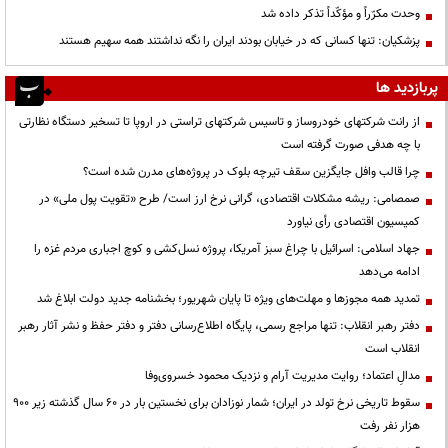
وحدت مکرّراً و مؤکّداً تذکر داده شد
پزشکیان: تنها کسانی که در خیابان بودند ایران را نگه نداشتند همه سهیم هستند
پربازدید ها
از رانت‌ شرکتهای خودروساز و تاسیس شرکتهای تراستی در اروپا تا تسخیر دستگاه نظارتی
با چه هدفی صورت گرفته است
چرا قالب وافل جایگزین سقف تیرچه بلوک در پروژه‌های مدرن شده است؟
صمصامی: ریشه مشکلات اقتصادی، گرانی نرخ ارز است/ طرح «تقویت پول ملی» در
کمیسیون اقتصادی رأی نیاورد
جهاد اسلامی: اسرائیل با چراغ سبز آمریکا، پروژه نسل‌کشی و کوچ اجباری مردم غزه را
ادامه می‌دهد
تمدید همه مجوزها و مهلت‌های ویژه تا پایان شهریور؛ بخشنامه جدید دولت ابلاغ شد
دفتر رهبر انقلاب: تنها مراجع رسمی، پایگاه اطلاع‌رسانی دفتر و دفتر حفظ و نشر آثار رهبر
انقلاب است
مدالِ اعتماد؛ روایت مدیریت آرام و نزدیک محمود خسروی‌وفا
سقوط تاریخی نرخ تولد در ایران؛ شمار نوزادان برای نخستین بار در ۶۰ سال گذشته زیر ۹۰۰
هزار نفر رفت