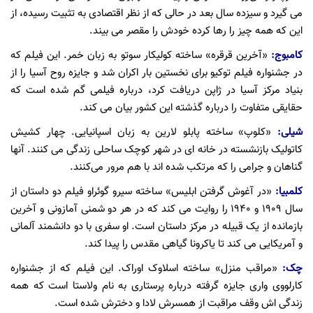
می گیرد و سیزده سال بعد در حالی که از نظر اقتصادی به تثبیت رسیده، از
این که همه چیز را رها کرده خودش را مقصر می بیند.
کامبوج:
«آخرین قرقره» ساخته کولیکار سوتو به زبان خمر. این فیلم که
در جشنواره فیلم توکیو برای نخستین بار اکران شد و جایزه روح آسیا را از
بنیاد مرکز آسیا در ژاپن دریافت کرد، درباره فیلمی گم شده است که
حقایقی متفاوت را درباره گذشته این کشور بیان می کند.
شیلی:
«کلوپ» ساخته پابلو لارین به زبان اسپانیایی. چهار کشیش
کاتولیک بازنشسته در خانه ای در شهر کوچک ساحلی زندگی می کنند. آنها
گناهان و جرامی را که مرتکب شده اند با هم مرور می‌کنند.
کلمبیا:
«در آغوش گرفتن ابلیس» ساخته سیرو گوئراو فیلم دو داستان از
سال ۱۹۰۹ و ۱۹۴۰ را روایت می کند که در هر دو شمنی آمازونی و آخرین
بازمانده از یک قبیله در مرکز داستان است. او سفری با دو دانشمند آلمانی
و آمریکایی می کند تا یاکرونا گیاهی مقدس را پیدا کند.
چک:
«مراقب منزل» ساخته اسلاوک اوراک. این فیلم که از جشنواره
کارلووی واری جایزه گرفته درباره پرستاری به نام ولاستا است که همه
زندگی اش وقف مراقبت از همسرش لادا و دخترش شده است.