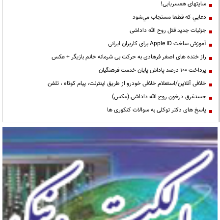
سایتهای همسریابی!
دعايي كه قطعا مستجاب مي‌شود
جزئیات جدید قتل روح الله داداشی
آموزش ساخت Apple ID برای کاربران ایرانی
راز خنده های اصغر فرهادی به حرکت بی شرمانه خانم بازیگر + عکس
پرداخت ۱۰۰ درصد پاداش پایان خدمت فرهنگیان
خلافی آنلاین/استعلام خلافی خودرو از طریق اینترنت، پیام کوتاه ، تلفن
جسدغرق درخون روح الله داداشی (عکس)
پاسخ های دکتر توکلی به سوالات کنکوری ها