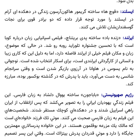
بدل شود.
ایسلند:
«قوچ ها» ساخته گریمور هاکون‌آرسون زندگی در دهکده ای آرام
در ایسلند را مورد توجه قرار داده که دو برادر قوی برای نجات
گوسفندان‌شان تلاش می کنند.
ایرلند:
«زنده باد» ساخته پدی بریتناچ، فیلمی اسپانیایی زبان درباره کوبا
است که با تحسین جشنواره تلوراید روبه رو شد. در حالی که موضوع،
زبان و مکان فیلم خیلی از ایرلند فاصله دارد، اما به دلیل این که کاری زیبا
و انسانی از کارگردانی ایرلندی است، برای اسکار انتخاب شده است. نوجوانی
به نام یسوس در هاوانا در آرزوی بازیگر شدن است و وقتی سرانجام
شانسی به دست می‌آورد، باید با پدرش که در گذشته بوکسور بوده، مبارزه
کند.
رژیم صهیونیستی:
«باباجون» ساخته یووال دلشاد به زبان فارسی. این
فیلم زندگي يهوديان ايراني را به تصوير مي‌كشد كه پس ازانقلاب از ايران
راهي اسراييل شدند و در دهكده‌اي كوچك مستقر شدند. شخصيت‌هاي
اين فيلم به زبان فارسي صحبت مي كنند. موتي تك فرزند خانواده‌اي است
كه مالك يك مزرعه بوقلمون هستند. در اين خانواده پدرسالاري مهمترين
جايگاه را دارد و موتي قدردان پدرش ييتزاك است. وقتي اين پسر تصميم