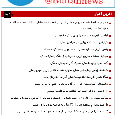
آخرین اخبار
معاون هماهنگ‌کننده نیروی هوایی ارتش: وضعیت سه خلبان عملیات حمله به العدید
هنوز مشخص نیست
ترامپ: ترجیح می‌دهم با ایران به توافق برسم
گزارشی از حادثه دریایی در سواحل عمان
ونس: ایرانی‌ها طرف بسیار دشواری برای مذاکره هستند
رویترز: هشدار صریح ایران خطر شروع جنگ را متوقف کرد
گام جدید برای کاهش مصرف گاز در بخش خانگی
شکنجه رئیس بیمارستان کمال عدوان غزه در زندان رژیم صهیونیستی
تنگه هرمز قابل معامله نیست برای آمریکا معبر باز نکنید
پیامدهای کنوانسیون خزر از واگذاری بحرین هم زیان‌بارتر است
از دشمن ذره ای امید خیرخواهی نباید داشته باشیم
موکب شهدای رزکان؛ ۱۵۲ شب همدلی، خدمت و میزبانی از مردم ولایت‌مدار شهریار
پل شهرستان پل‌سفید پس از ۲۵ سال به مرحله بهره‌برداری رسید
گستره امپراتوری ایران در ۵ قرن پیش از میلاد؛ تصویری از ایران ۲۵ قرن پیش