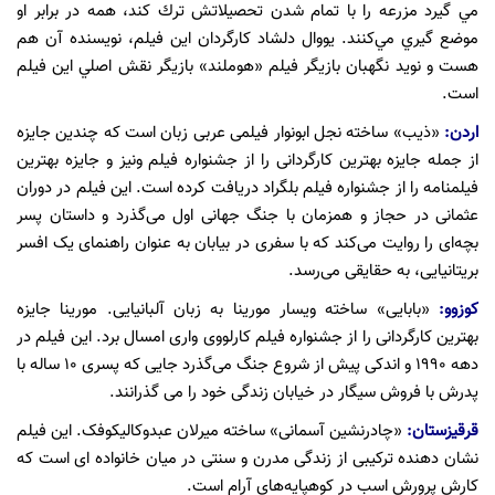
مي گيرد مزرعه را با تمام شدن تحصيلاتش ترك كند، همه در برابر او
موضع گيري مي‌كنند. يووال دلشاد كارگردان اين فيلم، نویسنده آن هم
هست و نويد نگهبان بازيگر فيلم «هوملند» بازيگر نقش اصلي اين فيلم
است.
اردن:
«ذیب» ساخته نجل ابونوار فیلمی عربی زبان است که چندین جایزه
از جمله جایزه بهترین کارگردانی را از جشنواره فیلم ونیز و جایزه بهترین
فیلمنامه را از جشنواره فیلم بلگراد دریافت کرده است. این فیلم در دوران
عثمانی در حجاز و همزمان با جنگ جهانی اول می‌گذرد و داستان پسر
بچه‌ای را روایت می‌کند که با سفری در بیابان به عنوان راهنمای یک افسر
بریتانیایی، به حقایقی می‌رسد.
کوزوو:
«بابایی» ساخته ویسار مورینا به زبان آلبانیایی. مورینا جایزه
بهترین کارگردانی را از جشنواره فیلم کارلووی واری امسال برد. این فیلم در
دهه ۱۹۹۰ و اندکی پیش از شروع جنگ می‌گذرد جایی که پسری ۱۰ ساله با
پدرش با فروش سیگار در خیابان زندگی خود را می گذرانند.
قرقیزستان:
«چادرنشین آسمانی» ساخته میرلان عبدوکالیکوفک. این فیلم
نشان دهنده ترکیبی از زندگی مدرن و سنتی در میان خانواده ای است که
کارش پرورش اسب در کوهپایه‌های آرام است.