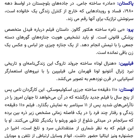
پاکستان:
«مادر» ساخته جامی. در جاده‌های بلوچستان در اواسط دهه
۱۹۸۰، فساد و رویدادهایی که خارج از کنترل زندگی یک خانواده است،
سرنوشتی تراژیک برای آنها رقم می زند.
پرو:
«بی نام» ساخته هکتور گالوز. داستان فیلم درباره فیدل متخصص
پزشکی قانونی است. او باید تشخیص هویت جنازه‌های گورهای دسته
جمعی را با تیمش انجام دهد. از یک جنازه چیزی جز لباس و عکس یک
زن باقی نمانده است.
فیلیپین:
«هنرال لونا» ساخته جرولد تاروگ این زندگی‌نامه‌ای و تاریخی
نبرد ژنرال آنتونیو لونا قهرمان ملی فیلیپین را با نیروهای استعمارگر
اسپانیایی در قرن نوزدهم به تصویر می‌کشد.
لهستان:
«۱۱ دقیقه» ساخته جرزی اسکولیموسکی. این کارگردان نامی پس
از پنج سال با فیلم جدید بازگشته که در آن می‌خواهد تا جهان امروز را در
ناآرامی‌های شدید پس از ۱۱ سپتامبر به نمایش بگذارد. فیلم «۱۱ دقیقه»
زندگی و رفتار چند فرد را در یک فاصله زمانی مشخص زیر ذره بین برده
که سرانجام در میدانی شلوغ از شهر ورشو با یکدیگر تلاقی می‌کنند. او با
این فیلم که به نظر شماری از منتقدانش سرد و تلخ است، اخیرا در
جشنواره ونیز ایتالیا حضور داشت. انواع وسایل ارتباطی از تلفن و موبایل