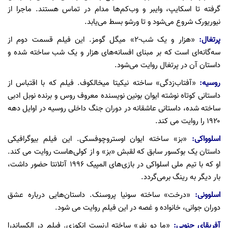
گرفته تا اسکایپ، وایبر و وب‌کم‌ها مدام در تماس هستند. ماجرا از
نیوریورک شروع می‌شود و تا ورشو بسط می‌یابد.
پرتغال:
«هزار و یک شب-۲» میگل گومز. این فیلم قسمت دوم از
سه‌گانه‌ای است که بر مبنای افسانه‌های هزار و یک شب ساخته شده و
داستان آن در پرتغال روایت می‌شود.
روسیه:
«آفتاب‌زدگی» ساخته نیکیتا میخالکوف. فیلم که با اقتباس از
داستانی کوتاه نوشته ایوان بونین نویسنده معروف روس و برنده نوبل ادبی
ساخته شده، داستانی عاشقانه در دوران جنگ داخلی روسیه در اوایل دهه
۱۹۲۰ را روایت می کند.
اسلوواکی:
«بز» ساخته ایوان اوستروچوفسکی. این فیلم بیوگرافیکی
داستان یک بوکسور سابق که لقبش «بز» و از کولی‌هاست روایت می کند.
او که با تیم ملی اسلواکی در بازی‌های المپیک ۱۹۹۶ آتلانتا حضور داشت،
بار دیگر به رینگ برمی‌گردد.
اسلوونی:
«درخت» ساخته سونیا پروسنک. داستان‌هایی درباره عشق
دوران جوانی، خانواده و غصه در این فیلم روایت می شود.
آفریقای جنوبی:
«ما دو نفر» ساخته ارنست انکوزی. فیلم در الکساندرا