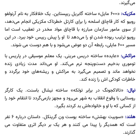
می‌گیرند.
مکزیک:
«۶۰۰ مایل» ساخته گابریل ریپستاین. یک خلافکار به نام آرنولفو
روبیو که کار قاچاق اسلحه را برای کارتل خطرناک مکزیکی انجام می‌دهد،
از سوی مامور سازمان مبارزه با قاچاق مواد مخدر در تعقیب است اما
روبیو ترتیب ربوده شدن او را می‌دهد تا او را پیش رییس خود ببرد. در این
مسیر ۶۰۰ مایلی، رابطه آن دو عوض می‌شود و با هم دوست می شوند.
مراکش:
«عایده» ساخته دریس مرینی. یک معلم موسیقی در پاریس با
توموری بدخیم دست‌وپنجه نرم می‌کند. او می‌داند مدت زیادی زنده
نخواهد ماند و تصمیم می‌گیرد به مراکش و ریشه‌های خود برگردد و
خاطرات کودکی اش را زنده کند.
نپال:
«تالاکجونگ در برابر تولکه» ساخته نیشال باسنت. یک کارگر
روستایی با وقوع انقلاب به شهر می‌رود و مجهز بازمی‌گردد تا انتقام خود را
از کسانی که با او و خانواده‌اش بد کردند بگیرد.
هلند:
«سوییت بهشتی» ساخته یوست ون گرینکل. داستان درباره ۶ نفر
است که همدیگر را پیدا می کنند و هر یک بر دیگر اثری متفاوت می
گذارند.