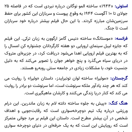
استونی:
«۱۹۴۴» ساخته المو نوگانن درباره نبردی است که در فاصله ۲۵
جولای تا ۱۰ آگوست ۱۹۴۴ به وقوع پیوست و سربازان این کشور برای حفظ
سرزمین‌شان مبارزه کردند. با این حال فیلم بیشتر درباره خود سربازان
است تا جنگ.
فرانسه:
«موستانگ» ساخته دنیس گامز ارگوون به زبان ترکی. این فیلم
که جایزه لیبل سینمای اروپایی دو هفته کارگردانان جشنواره کن امسال را
که به بهترین فیلم اروپایی اهدا می‌شود دریافت کرد، در جزیره‌ای متروک
در دریای سیاه می‌گذرد و پنج خواهر جوان را تصویر می‌کند که به دلیل
جنسیت خود، با مشکلات زیادی در جامعه سنتی روبه‌رو هستند.
گرجستان:
«موئیرا» ساخته لوان توتبرایدز، داستان «وئیرا» را روایت می
کند که هر چند یادآور ملکه سرنوشت است، اما سرنوشت دو برادر را روایت
می کند که کنار دریا زندگی می‌کنند و کارشان ماهیگیری است.
هنگ کنگ:
«پیش به جلو» ساخته دانته لام به زبان ماندرین. این درام
ورزشی درباره یک تیم دوچرخه‌سواری است که رقابت‌جویی و اهداف
شخصی در آن بیشتر مطرح است. داستان این فیلم بر مرد جوانی متمرکز
است که رویایش این است که به یک حرفه‌ای در دنیای دوچرخه سواری