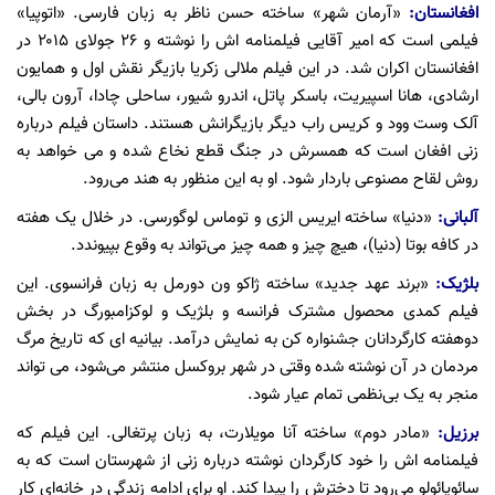
افغانستان:
«آرمان شهر» ساخته حسن ناظر به زبان فارسی. «اتوپیا»
فیلمی است که امیر آقایی فیلمنامه اش را نوشته و ۲۶ جولای ۲۰۱۵ در
افغانستان اکران شد. در این فیلم ملالی زکریا بازیگر نقش اول و همایون
ارشادی، هانا اسپیریت، باسکر پاتل، اندرو شیور، ساحلی چادا، آرون بالی،
آلک وست وود و کریس راب دیگر بازیگرانش هستند. داستان فیلم درباره
زنی افغان است که همسرش در جنگ قطع نخاع شده و می خواهد به
روش لقاح مصنوعی باردار شود. او به این منظور به هند می‌رود.
آلبانی:
«دنیا» ساخته ایریس الزی و توماس لوگورسی. در خلال یک هفته
در کافه بوتا (دنیا)، هیچ چیز و همه چیز می‌تواند به وقوع بپیوندد.
بلژیک:
«برند عهد جدید» ساخته ژاکو ون دورمل به زبان فرانسوی. این
فیلم کمدی محصول مشترک فرانسه و بلژیک و لوکزامبورگ در بخش
دوهفته کارگردانان جشنواره کن به نمایش درآمد. بیانیه ای که تاریخ مرگ
مردمان در آن نوشته شده وقتی در شهر بروکسل منتشر می‌شود، می تواند
منجر به یک بی‌نظمی تمام عیار شود.
برزیل:
«مادر دوم» ساخته آنا مویلارت، به زبان پرتغالی. این فیلم که
فیلمنامه اش را خود کارگردان نوشته درباره زنی از شهرستان است که به
سائوپائولو می‌رود تا دخترش را پیدا کند. او برای ادامه زندگی در خانه‌ای کار