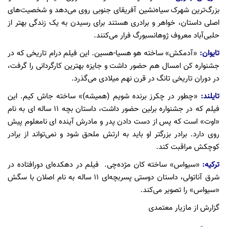
بزرگ‌ترین شهرک سیاه‌نشین آفریقای جنوبی روی می‌دهد و شخصیت‌های
اصلی داستان، خواهر و برادری هستند برای رسیدن به یک زندگی بهتر از
حلبی‌آباد معروف ژوهانسبورگ فرار می‌کنند.
تایوان:
«آدمکش» ساخته هو هسیا-هسین. این فیلم درام تاریخی که در
جشنواره کن امسال هم حضور داشت و جایزه بهترین کارگردانی را گرفت،
در دوران تاریخی تانگ در قرن نهم میلادی می‌گذرد.
تایلند:
«چطور در چکرز برنده شویم (همیشه)» ساخته جاش کیم. این
فیلم که در جشنواره برلین حضور داشت، داستان بچه ۱۱ ساله ای به نام
«اوت» است که پس از دست دادن پدر و مادرش آینده ای نامعلوم پیش
روی دارد. برادر بزرگتر او باید به ارتش ملحق شود و نمی‌تواند از برادر
کوچکش مراقبت کند.
ترکیه:
«سیواس» ساخته کان مژده‌چی. فیلم در دهکده‌ای دورافتاده در
شرق آناتولی، داستان دوستی پسربچه‌ای ۱۱ ساله به نام اصلان با سگش
«سیواس» را تصویر می‌کند.
گزارش از مازیار معتمدی