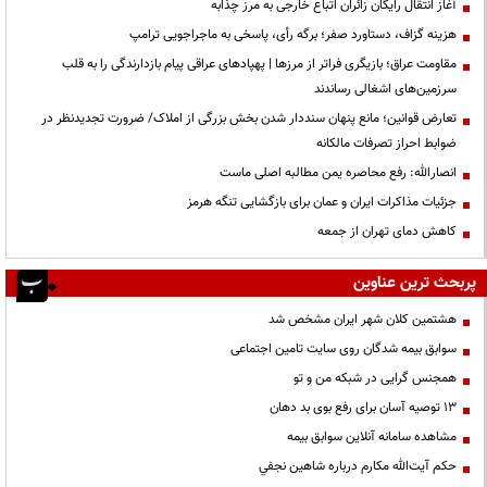
آغاز انتقال رایگان زائران اتباع خارجی به مرز چذابه
هزینه گزاف، دستاورد صفر؛ برگه رأی، پاسخی به ماجراجویی ترامپ
مقاومت عراق؛ بازیگری فراتر از مرزها | پهپادهای عراقی پیام بازدارندگی را به قلب
سرزمین‌های اشغالی رساندند
تعارض قوانین؛ مانع پنهان سنددار شدن بخش بزرگی از املاک/ ضرورت تجدیدنظر در
ضوابط احراز تصرفات مالکانه
انصارالله: رفع محاصره یمن مطالبه اصلی ماست
جزئیات مذاکرات ایران و عمان برای بازگشایی تنگه هرمز
کاهش دمای تهران از جمعه
پربحث ترین عناوین
هشتمین کلان شهر ایران مشخص شد
سوابق بیمه شدگان روی سایت تامین اجتماعی
همجنس گرایی در شبکه من و تو
13 توصیه آسان برای رفع بوی بد دهان
مشاهده سامانه آنلاين سوابق بیمه
حكم آيت‌الله مكارم درباره شاهين نجفي