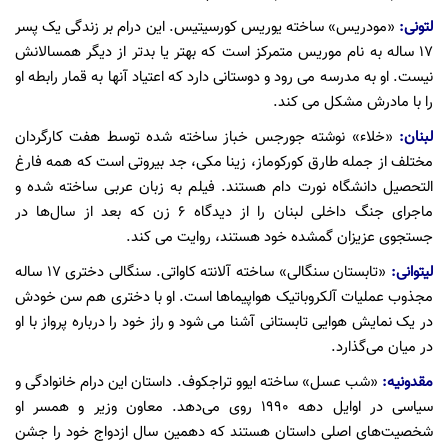
لتونی:
«مودریس» ساخته یوریس کورسیتیس. این درام بر زندگی یک پسر
۱۷ ساله به نام موریس متمرکز است که بهتر یا بدتر از دیگر همسالانش
نیست. او به مدرسه می رود و دوستانی دارد که اعتیاد آنها به قمار رابطه او
را با مادرش مشکل می کند.
لبنان:
«خلاء» نوشته جورجس خباز ساخته شده توسط هفت کارگردان
مختلف از جمله طارق کورکوماز، زینا مکی، جد بیروتی است که همه فارغ
التحصیل دانشگاه نورت دام هستند. فیلم به زبان عربی ساخته شده و
ماجرای جنگ داخلی لبنان را از دیدگاه ۶ زن که بعد از سال‌ها در
جستجوی عزیزان گمشده خود هستند، روایت می کند.
لیتوانی:
«تابستان سنگالی» ساخته آلانته کاواتی. سنگالی دختری ۱۷ ساله
مجذوب عملیات آلکروباتیک هواپیماها است. او با دختری هم سن خودش
در یک نمایش هوایی تابستانی آشنا می شود و راز خود را درباره پرواز با او
در میان می‌گذارد.
مقدونیه:
«شب عسل» ساخته ایوو تراجکوف. داستان این درام خانوادگی و
سیاسی در اوایل دهه ۱۹۹۰ روی می‌دهد. معاون وزیر و همسر او
شخصیت‌های اصلی داستان هستند که دهمین سال ازدواج خود را جشن