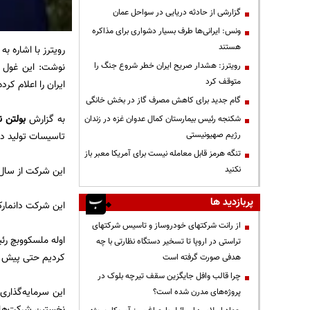
گزارشی از حادثه دریایی در سواحل عمان
ونس: ایرانی‌ها طرف بسیار دشواری برای مذاکره
هستند
رویترز با اشاره ب
رویترز: هشدار صریح ایران خطر شروع جنگ را
نوشت: این غول د
متوقف کرد
ایران را اعلام کرد
گام جدید برای کاهش مصرف گاز در بخش خانگی
به گزارش
بولتن ن
شکنجه رئیس بیمارستان کمال عدوان غزه در زندان
رژیم صهیونیستی
تاسیسات تولید دارو به ارزش ۷۰ میلیون یورو (۷۸ م
تنگه هرمز قابل معامله نیست برای آمریکا معبر باز
نکنید
این شرکت از سال ۲۰۰۵ شعبه‌ای در ایران دارد که به فروش انسولین می‌پردازد و ۱۳۰ نفر در آن مشغول به 
پربازدید ها
این شرکت دانمارکی
از رانت‌ شرکتهای خودروساز و تاسیس شرکتهای
اوله ملسکووبچ رئ
تراستی در اروپا تا تسخیر دستگاه نظارتی با چه
کردیم حتی پیش ا
هدفی صورت گرفته است
چرا قالب وافل جایگزین سقف تیرچه بلوک در
پروژه‌های مدرن شده است؟
نخستین شرکت‌های 