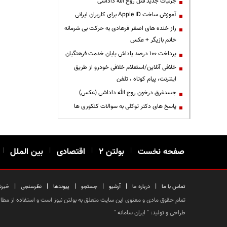
جزئیات جدید قتل روح الله داداشی
آموزش ساخت Apple ID برای کاربران ایرانی
راز خنده های اصغر فرهادی به حرکت بی شرمانه
خانم بازیگر + عکس
پرداخت ۱۰۰ درصد پاداش پایان خدمت فرهنگیان
خلافی آنلاین/استعلام خلافی خودرو از طریق
اینترنت، پیام کوتاه ، تلفن
جسدغرق درخون روح الله داداشی (عکس)
پاسخ های دکتر توکلی به سوالات کنکوری ها
صفحه نخست
|
بولتن ۲
|
اقتصادی
|
بین الملل
|
|
|
|
|
|
|
تماس با ما
درباره ما
آرشیو
جستجو
پیوندها
نظرسنجی
خبرن
تمام حقوق مادی و معنوی این سایت متعلق به بولتن نیوز است و استفاده از مطالب
طراحی و تولید: "
ایران سامانه
"