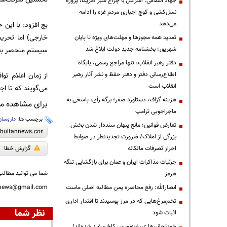
جهاد اسلامی: اسرائیل با چراغ سبز آمریکا، پروژه
نسل‌کشی و کوچ اجباری مردم غزه را ادامه
می‌دهد
بچ افزود: با این
خارجی) اما تحریم
تمدید همه مجوزها و مهلت‌های ویژه تا پایان
شهریور؛ بخشنامه جدید دولت ابلاغ شد
سیستم منحصر به ف
دفتر رهبر انقلاب: تنها مراجع رسمی، پایگاه
اطلاع‌رسانی دفتر و دفتر حفظ و نشر آثار رهبر
از زمان اعلام تو
انقلاب است
می‌گویند که تا اج
هزینه گزاف، دستاورد صفر؛ برگه رأی، پاسخی به
برای مشاهده مطا
ماجراجویی ترامپ
برچسب ها:
داروساز
تعارض قوانین؛ مانع پنهان سنددار شدن بخش
بزرگی از املاک/ ضرورت تجدیدنظر در ضوابط
احراز تصرفات مالکانه
گزارش خطا
جزئیات مذاکرات ایران و عمان برای بازگشایی تنگه
شما می توانید مطالب 
هرمز
انصارالله: رفع محاصره یمن مطالبه اصلی ماست
nnews@gmail.com
تخم‌مرغ‌هایی که در مرز پوسیدند تا اقتدار اداری
نظر شما
اثبات شود
خودتحقیرها عریضه‌نویس کاخ سفید شده‌اند!