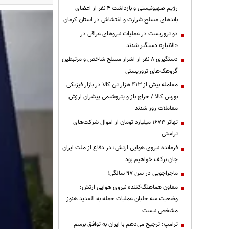
رژیم صهیونیستی و بازداشت ۴ نفر از اعضای
باندهای مسلح شرارت و اغتشاش در استان کرمان
دو تروریست در عملیات نیروهای عراقی در
«الانبار» دستگیر شدند
دستگیری ۸ نفر از اشرار مسلح شاخص و مرتبطین
گروهک‌های تروریستی
معامله بیش از ۴۱۳ هزار تن کالا در بازار فیزیکی
بورس کالا / حراج باز و پتروشیمی پیشران ارزش
معاملات روز شدند
تهاتر ۱۶۷۳ میلیارد تومان از اموال شرکت‌های
تراستی
فرمانده نیروی هوایی ارتش: در دفاع از ملت ایران
جان برکف خواهیم بود
ماجراجویی در سن ۹۷ سالگی!
معاون هماهنگ‌کننده نیروی هوایی ارتش:
وضعیت سه خلبان عملیات حمله به العدید هنوز
مشخص نیست
ترامپ: ترجیح می‌دهم با ایران به توافق برسم