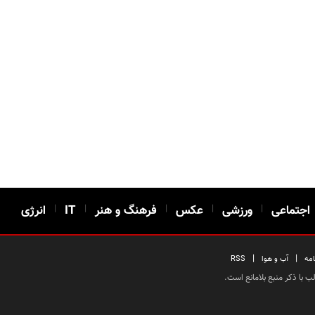
اجتماعی
|
ورزشی
|
عکس
|
فرهنگ و هنر
|
IT
|
انرژی
|
|
امه
آب و هوا
RSS
 با ذکر منبع بلامانع است.