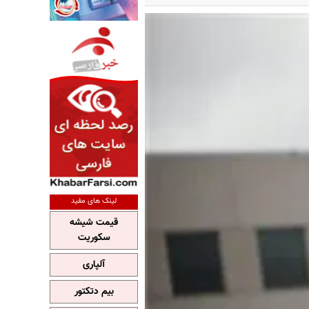
لینک های مفید
قیمت شیشه
سکوریت
آلپاری
بیم دتکتور