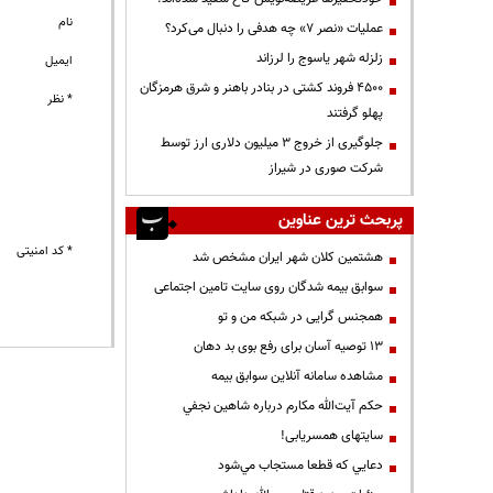
نام
عملیات «نصر ۷» چه هدفی را دنبال می‌کرد؟
زلزله شهر یاسوج را لرزاند
ایمیل
۴۵۰۰ فروند کشتی در بنادر باهنر و شرق هرمزگان
* نظر
پهلو گرفتند
جلوگیری از خروج ۳ میلیون دلاری ارز توسط
شرکت صوری در شیراز
پربحث ترین عناوین
* کد امنیتی
هشتمین کلان شهر ایران مشخص شد
سوابق بیمه شدگان روی سایت تامین اجتماعی
همجنس گرایی در شبکه من و تو
13 توصیه آسان برای رفع بوی بد دهان
مشاهده سامانه آنلاين سوابق بیمه
حكم آيت‌الله مكارم درباره شاهين نجفي
سایتهای همسریابی!
دعايي كه قطعا مستجاب مي‌شود