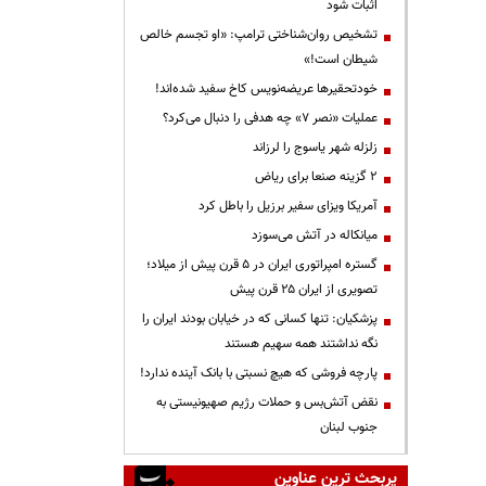
اثبات شود
تشخیص روان‌شناختی ترامپ: «او تجسم خالص
شیطان است!»
خودتحقیرها عریضه‌نویس کاخ سفید شده‌اند!
عملیات «نصر ۷» چه هدفی را دنبال می‌کرد؟
زلزله شهر یاسوج را لرزاند
۲ گزینه صنعا برای ریاض
آمریکا ویزای سفیر برزیل را باطل کرد
میانکاله در آتش می‌سوزد
گستره امپراتوری ایران در ۵ قرن پیش از میلاد؛
تصویری از ایران ۲۵ قرن پیش
پزشکیان: تنها کسانی که در خیابان بودند ایران را
نگه نداشتند همه سهیم هستند
پارچه فروشی که هیچ نسبتی با بانک آینده ندارد!
نقض آتش‌بس و حملات رژیم صهیونیستی به
جنوب لبنان
پربحث ترین عناوین