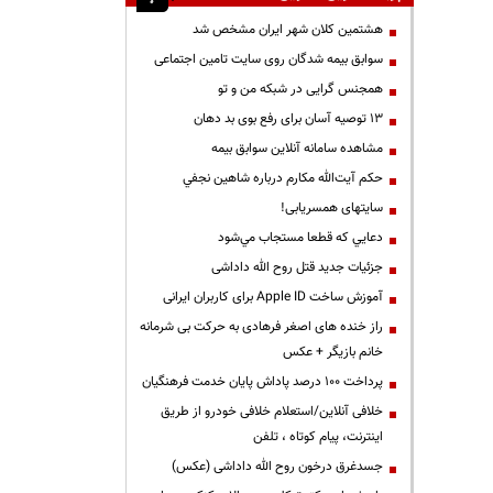
هشتمین کلان شهر ایران مشخص شد
سوابق بیمه شدگان روی سایت تامین اجتماعی
همجنس گرایی در شبکه من و تو
13 توصیه آسان برای رفع بوی بد دهان
مشاهده سامانه آنلاين سوابق بیمه
حكم آيت‌الله مكارم درباره شاهين نجفي
سایتهای همسریابی!
دعايي كه قطعا مستجاب مي‌شود
جزئیات جدید قتل روح الله داداشی
آموزش ساخت Apple ID برای کاربران ایرانی
راز خنده های اصغر فرهادی به حرکت بی شرمانه
خانم بازیگر + عکس
پرداخت ۱۰۰ درصد پاداش پایان خدمت فرهنگیان
خلافی آنلاین/استعلام خلافی خودرو از طریق
اینترنت، پیام کوتاه ، تلفن
جسدغرق درخون روح الله داداشی (عکس)