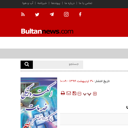
تماس با ما
|
درباره ما
|
پیوندها
|
خبرنامه
|
آب و هوا
تاریخ انتشار:
۳۰ ارديبهشت ۱۳۹۴ - ۱۰:۰۹
‍‍‍ پ
پ