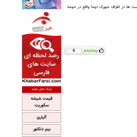
یست ها در اطراف شهرک دوما واقع در حومه
پسندیدم
0
لینک های مفید
قیمت شیشه
سکوریت
آلپاری
بیم دتکتور