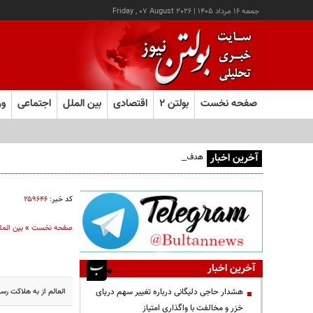
جمعه ۱۶ مرداد ۱۴۰۵
|
Friday , 07 August 2026
صفحه نخست
بولتن ۲
اقتصادی
بین الملل
اجتماعی
ور
آخرین اخبار
هدف قرار گرفتن اتاق‌ فرماندهی مزدوران عربستان در یمن
کد خبر:
۲۵۹۶۴۶
صفحه نخست
»
بین المل
آخرین اخبار
العالم از به هلاکت ر
هشدار حاجی دلیگانی درباره تغییر سهم دریای
خزر و مخالفت با واگذاری امتیاز