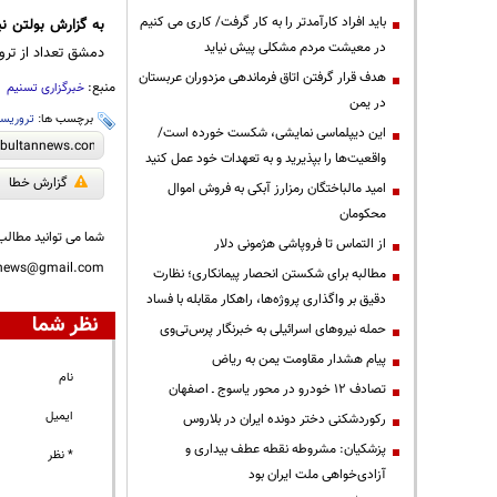
باید افراد کارآمدتر را به کار گرفت/ کاری می کنیم
به گزارش
بولتن نی
در معیشت مردم مشکلی پیش نیاید
دمشق تعداد از تر
هدف قرار گرفتن اتاق‌ فرماندهی مزدوران عربستان
منبع:
خبرگزاری تسنیم
در یمن
برچسب ها:
تروریس
این دیپلماسی نمایشی، شکست خورده است/
واقعیت‌ها را بپذیرید و به تعهدات خود عمل کنید
گزارش خطا
امید مالباختگان رمزارز آبکی به فروش اموال
محکومان
شما می توانید مطالب 
از التماس تا فروپاشی هژمونی دلار
nnews@gmail.com
مطالبه برای شکستن انحصار پیمانکاری؛ نظارت
دقیق بر واگذاری پروژه‌ها، راهکار مقابله با فساد
نظر شما
حمله نیروهای اسرائیلی به خبرنگار پرس‌تی‌وی
پیام هشدار مقاومت یمن به ریاض
نام
تصادف ۱۲ خودرو در محور یاسوج ـ اصفهان
ایمیل
رکوردشکنی دختر دونده ایران در بلاروس
پزشکیان: مشروطه نقطه عطف بیداری و
* نظر
آزادی‌خواهی ملت ایران بود