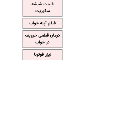
قیمت شیشه
سکوریت
فیلم آپنه خواب
درمان قطعی خروپف
در خواب
لیزر فوتونا