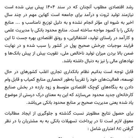
رشد اقتصادی مطلوب آنچنان که در سند 1404 پیش بینی شده است
نیازمند تولید ثروت و درآمد برای جامعه است کهاین مهم در چند سال
اخیر به شیوه ای مؤثر انجام نشده و به دلیل توزیع نامناسب و ... منابع
بانکی را با کمبود مواجه ساخته است. منابع محدود بانکی با مدیریت علمی
و کارآمد در راستای تولید، اشتغالزایی، و رونق اقتصادی بهره جست تا این
فرایند موجبات چرخش صحیح پول در کشور را سبب شده و در نهایت
ضمن بالا بردن میزان تولید ناخالص ملی، تقویت بیش از پیش بانک‌ها و
نهادهای مالی را نیز به دنبال داشته باشد.
قابل توجه است بدانیم نظام بانکداری تجاری اغلب کشورهای در حال
توسعه، فعالیت‌های خود را تقریباً به‌طور انحصاری منابع
کمیاب و قابل وام
دادن به بنگاه‌های کوچک اقتصادی متوسط و زود بازده در بخش صنایع
کارخانه‌ای جدید محدود می‌سازند که این به معنای درک درستی از موضوع
یاد شده یعنی مدیریت صحیح بر منابع محدود بانکی می‌باشد.
برای حصول نتایج مطلوبتر نسبت گذشته و جلوگیری از ایجاد مطالبات
معوق لازم است تا در پرداخت تسهیلات بانکی به به مشتریان با در نظر
گرفتن
c
8 اعتباری شامل :