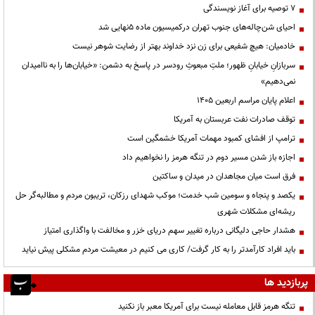
۷ توصیه برای آغاز نویسندگی
احیای شن‌چاله‌های جنوب تهران درکمیسیون ماده ۵نهایی شد
خادمیان: هیچ شفیعی برای زن نزد خداوند بهتر از رضایت شوهر نیست
سربازانِ خیابانِ ظهور؛ ملتِ مبعوثِ رودسر در پاسخ به دشمن: «خیابان‌ها را به ناامیدان
نمی‌دهیم»
اعلام پایان مراسم اربعین ۱۴۰۵
توقف صادرات نفت عربستان به آمریکا
ترامپ از افشای کمبود مهمات آمریکا خشمگین است
اجازه باز شدن مسیر دوم در تنگه هرمز را نخواهیم داد
فرق است میان مجاهدان در میدان و ساکتین
یکصد و پنجاه و سومین شب خدمت؛ موکب شهدای رزکان، تریبون مردم و مطالبه‌گر حل
ریشه‌ای مشکلات شهری
هشدار حاجی دلیگانی درباره تغییر سهم دریای خزر و مخالفت با واگذاری امتیاز
باید افراد کارآمدتر را به کار گرفت/ کاری می کنیم در معیشت مردم مشکلی پیش نیاید
پربازدید ها
تنگه هرمز قابل معامله نیست برای آمریکا معبر باز نکنید