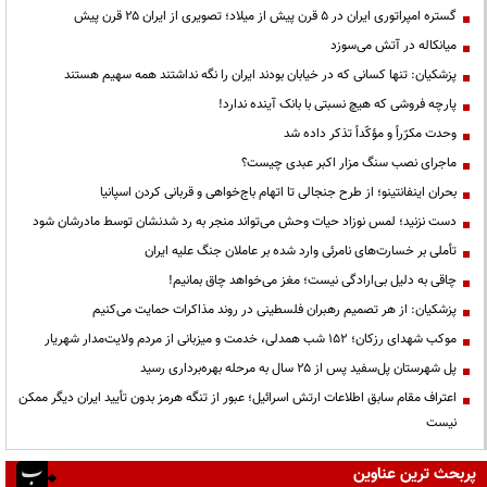
گستره امپراتوری ایران در ۵ قرن پیش از میلاد؛ تصویری از ایران ۲۵ قرن پیش
میانکاله در آتش می‌سوزد
پزشکیان: تنها کسانی که در خیابان بودند ایران را نگه نداشتند همه سهیم هستند
پارچه فروشی که هیچ نسبتی با بانک آینده ندارد!
وحدت مکرّراً و مؤکّداً تذکر داده شد
ماجرای نصب سنگ مزار اکبر عبدی چیست؟
بحران اینفانتینو؛ از طرح جنجالی تا اتهام باج‌خواهی و قربانی کردن اسپانیا
دست نزنید؛ لمس نوزاد حیات وحش می‌تواند منجر به رد شدنشان توسط مادرشان شود
تأملی بر خسارت‌های نامرئی وارد شده بر عاملان جنگ علیه ایران
چاقی به دلیل بی‌ارادگی نیست؛ مغز می‌خواهد چاق بمانیم!
پزشکیان: از هر تصمیم رهبران فلسطینی در روند مذاکرات حمایت می‌کنیم
موکب شهدای رزکان؛ ۱۵۲ شب همدلی، خدمت و میزبانی از مردم ولایت‌مدار شهریار
پل شهرستان پل‌سفید پس از ۲۵ سال به مرحله بهره‌برداری رسید
اعتراف مقام سابق اطلاعات ارتش اسرائیل؛ عبور از تنگه هرمز بدون تأیید ایران دیگر ممکن
نیست
پربحث ترین عناوین