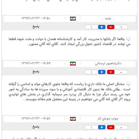
زهره
|
|
۱۴:۵۰ - ۱۳۹۴/۰۲/۲۳
پاسخ
1
1
واقعا اگر بانكها با مديريت كار آمد و كارشناسانه همدل با دولت و ملت شوند قطعا
مي توانند در اقتصاد كشور تحول بزرگي ايجاد كنند .آقاي لله گاني ممنون .
دكترشاهپور لرستاني
|
|
۱۴:۵۴ - ۱۳۹۴/۰۲/۲۳
پاسخ
1
0
مشكل اصلي ما بانك داري با رباست كه واقعا جلوي كارهاي مولد و اساسي را گرفته
است ..وقتي بانك ها بدون كار اقتصادي آنچناني و با سود سپرده ها به سادگي به امور
خود مي رسند ديگر چرا به دنبال كار پردرد سر سرمايه گذاري در بخش هاي توليدي
بروند ؟از آقاي لله گاني مي خواهيم در زمينه اين معضل هم مقاله بنويسند .
جوان جوياي كار
|
|
۱۴:۵۷ - ۱۳۹۴/۰۲/۲۳
پاسخ
1
0