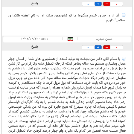
پاسخ
0
0
آقا از ی چیزی خندم میگیره! ما تو کشورمون هفته ای به نام "هفته بانکداری
اسلامی" داریم
حسن حیدرب
|
|
۰۵:۰۱ - ۱۳۹۴/۰۲/۲۶
پاسخ
0
0
با سلام اقای دکتر من بدبخت یه تولید کننده از همشهری های شما از استان چهار
محال وبختیاری هستم سه ساله بخاطر اینکه کارخانه تعطیل نشه وکارگرام بی کار نشن
با پول نزول دارم ادامه میدم ودر این مدت که بیشترین درامد های نفتی را داشتیم به
من یک سنت از دلار های نفتی وام ندادن واقعا بسی التماس بانکها کردم بسی به
سازمان صنایع رفتم دیگه خجالت میکشم سه ساله سود کار خانه من تو جیب نزول
خور میره بزودی اگه بابت خرید دستگاها که پول نزول کردم تا چک دستگاهام رد کردمه
به زندان نروم خدا میدانه ایمیل ندارم ولی شماره همراه را میدم اگه مدیر سایت توانست
برا من کاری بکنه خبرم بکنه وزارتخانه دوبار امدم نهاد ریاست جمهوری استانداری چند
بار به دو ریس جمهور در سفر های استانی نامه نوشتم به معاونت وزارت خانه ایمیل
زدم حالا بخدا تصمیم گرفتم زندگی نامه بد بخت شدنم را به یک کارگردان فیلمساز
بدهم تا فیلمی بسازد که جایزه سیمرغ که هیچ جایزه کن ببره که من زندگی خوشبختی
خودم را که داشتم وبرادرانم چهار نفر با وارد شدن به تولید به بد بختی کشیدم گفتم از
تولید کننده حمایت میشه نمی دونستم اره اگر زندان بره شاید خانوادشه بده دست
کمیته امداد یا بهزیستی اره دوستان سه ملیارد تومن اوردم داخل تولید بیست نفر نون
دارم میدم صادرات هم به عراق داشتم تنها کار خانه ای هستم که در ناحیه صنعتی
فعال هست همه تعطیل هر کدام یک ملیارد وام چهار درصد گرفتن حالا تعطیل کردن