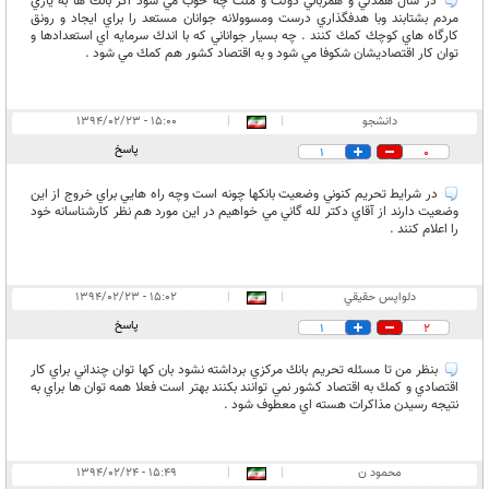
در سال همدلي و همزباني دولت و ملت چه خوب مي شود اگر بانك ها به ياري
مردم بشتابند وبا هدفگذاري درست ومسوولانه جوانان مستعد را براي ايجاد و رونق
كارگاه هاي كوچك كمك كنند . چه بسيار جواناني كه با اندك سرمايه اي استعدادها و
توان كار اقتصاديشان شكوفا مي شود و به اقتصاد كشور هم كمك مي شود .
دانشجو
|
|
۱۵:۰۰ - ۱۳۹۴/۰۲/۲۳
پاسخ
1
0
در شرايط تحريم كنوني وضعيت بانكها چونه است وچه راه هايي براي خروج از اين
وضعيت دارند از آقاي دكتر لله گاني مي خواهيم در اين مورد هم نظر كارشناسانه خود
را اعلام كنند .
دلواپس حقيقي
|
|
۱۵:۰۲ - ۱۳۹۴/۰۲/۲۳
پاسخ
1
2
بنظر من تا مسئله تحريم بانك مركزي برداشته نشود بان كها توان چنداني براي كار
اقتصادي و كمك به اقتصاد كشور نمي توانند بكنند بهتر است فعلا همه توان ها براي به
نتيجه رسيدن مذاكرات هسته اي معطوف شود .
محمود ن
|
|
۱۵:۴۹ - ۱۳۹۴/۰۲/۲۴