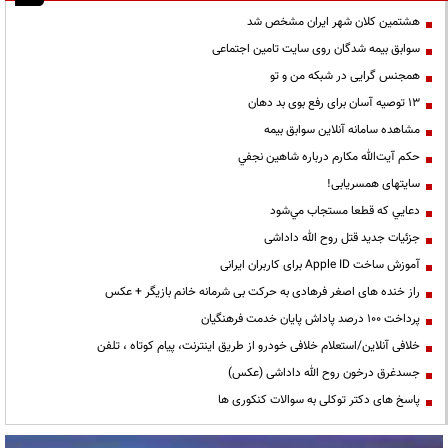
هشتمین کلان شهر ایران مشخص شد
سوابق بیمه شدگان روی سایت تامین اجتماعی
همجنس گرایی در شبکه من و تو
13 توصیه آسان برای رفع بوی بد دهان
مشاهده سامانه آنلاين سوابق بیمه
حكم آيت‌الله مكارم درباره شاهين نجفي
سایتهای همسریابی!
دعايي كه قطعا مستجاب مي‌شود
جزئیات جدید قتل روح الله داداشی
آموزش ساخت Apple ID برای کاربران ایرانی
راز خنده های اصغر فرهادی به حرکت بی شرمانه خانم بازیگر + عکس
پرداخت ۱۰۰ درصد پاداش پایان خدمت فرهنگیان
خلافی آنلاین/استعلام خلافی خودرو از طریق اینترنت، پیام کوتاه ، تلفن
جسدغرق درخون روح الله داداشی (عکس)
پاسخ های دکتر توکلی به سوالات کنکوری ها