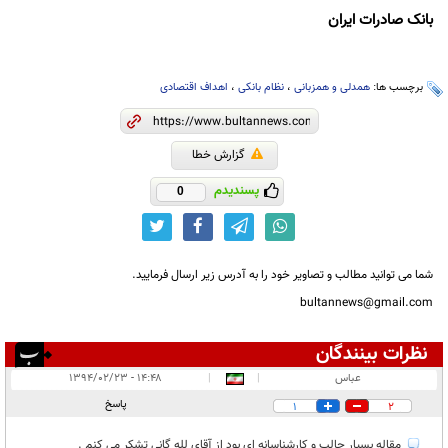
بانک صادرات ایران
برچسب ها:
همدلی و همزبانی
،
نظام بانکی
،
اهداف اقتصادی
گزارش خطا
پسندیدم
0
شما می توانید مطالب و تصاویر خود را به آدرس زیر ارسال فرمایید.
bultannews@gmail.com
نظرات بینندگان
انتشار یافته:
۸
عباس
|
|
۱۴:۴۸ - ۱۳۹۴/۰۲/۲۳
در انتظار بررسی:
پاسخ
1
2
غیر قابل انتشار:
۱
مقاله بسيار جالب و كارشناسانه اي بود از آقاي لله گاني تشكر مي كنم .