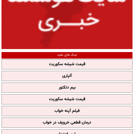
لینک های مفید
قیمت شیشه سکوریت
آلپاری
بیم دتکتور
قیمت شیشه سکوریت
فیلم آپنه خواب
درمان قطعی خروپف در خواب