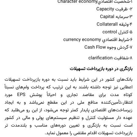
1-شخصيت اقتصادي
Character economy
2-
ظرفيت
Capacity
3-سرمايه
Capital
4-وثيقه
Collaterall
5-كنترل
control
6-شرايط اقتصادي
currency economy
7-گردش وجو
ه
Cash Flow
8-شفافیت
clarification
بازنگری در دوره بازپرداخت تسهیلات
بانک‌های کشور در این شرایط
باید نسبت به دوره بازپرداخت تسهیلات
اعطایی نیز توجه داشته باشند به این ترتیب که پرداخت وام‌های نسبتاً
کوتاه مدت برای مقاصد تجاری
و احیاناً پوشش
EPS
مورد
انتظار،تأمین‌کننده منافع ملی در این مقطع نمی‌باشد و به ایجاد
زیرساخت‌های اقتصادی پایدار کمتر توجه می‌شود، از این رو می‌طلبد که
عهده دار مسئولیت کنترل و تنظیم سیستم‌های پولی و مالی در کشور
است نسبت به بازنگری و تعیین دوره‌های مناسب و بلندمدت تر
بازپرداخت تسهیلات
اقدام مقتضی را معمول نماید.