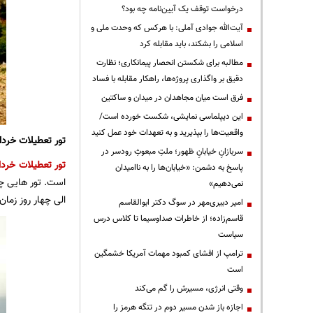
درخواست توقف یک آیین‌نامه چه بود؟
آیت‌الله جوادی آملی: با هرکس که وحدت ملی و
اسلامی را بشکند، باید مقابله کرد
مطالبه برای شکستن انحصار پیمانکاری؛ نظارت
دقیق بر واگذاری پروژه‌ها، راهکار مقابله با فساد
فرق است میان مجاهدان در میدان و ساکتین
این دیپلماسی نمایشی، شکست خورده است/
واقعیت‌ها را بپذیرید و به تعهدات خود عمل کنید
تور تعطیلات خرد
سربازانِ خیابانِ ظهور؛ ملتِ مبعوثِ رودسر در
تور تعطیلات خردا
پاسخ به دشمن: «خیابان‌ها را به ناامیدان
است. تور هایی چو
نمی‌دهیم»
الی چهار روز زمان
امیر دبیری‌مهر در سوگ دکتر ابوالقاسم
قاسم‌زاده؛ از خاطرات صداوسیما تا کلاس درس
سیاست
ترامپ از افشای کمبود مهمات آمریکا خشمگین
است
وقتی انرژی، مسیرش را گم می‌کند
اجازه باز شدن مسیر دوم در تنگه هرمز را