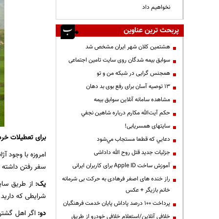
نخواهیم داد
پربحث ترین عناوین
هشتمین کلان شهر ایران مشخص شد
سوابق بیمه شدگان روی سایت تامین اجتماعی
همجنس گرایی در شبکه من و تو
13 توصیه آسان برای رفع بوی بد دهان
مشاهده سامانه آنلاين سوابق بیمه
حكم آيت‌الله مكارم درباره شاهين نجفي
سایتهای همسریابی!
برای تعطیلات خرد
دعايي كه قطعا مستجاب مي‌شود
جزئیات جدید قتل روح الله داداشی
امروزه با وجود 
آموزش ساخت Apple ID برای کاربران ایرانی
سفر رفتن داشته با
راز خنده های اصغر فرهادی به حرکت بی شرمانه
یک:
از طریق سا
خانم بازیگر + عکس
شرایطی که دارید ا
پرداخت ۱۰۰ درصد پاداش پایان خدمت فرهنگیان
دو:
اگر اهل گشتن 
خلافی آنلاین/استعلام خلافی خودرو از طریق