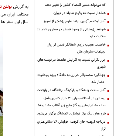
که می‌تواند مسیر اقتصاد کشور را تغییر دهد
به گزارش
بولتن نی
هشدار نسبت به وقوع تندباد در تهران
مختلف ایران می ش
آغاز ثبت‌نام آزمون ارشد علوم پزشکی از امروز
سال این سفر ها ب
شواهد پژوهشی از وجود فسفر در بمباران «لامرد»
حکایت دارد
خاصیت عجیب رژیم اشغالگر قدس از زبان
دیپلمات سازمان ملل
ابراز نگرانی نسبت به افزایش غلط‌ها در نوشته‌های
شهری
جهانگیر: محمدباقر خرازی به دادگاه ویژه روحانیت
احضار شد
آغاز ساخت پناهگاه و پارکینگ -پناهگاه در پایتخت
ریمـدان در آستانه بحران؛ ۳ هزار کامیون قفل،
صف ۵۰ کیلومتری و گاز مایع زیر آفتاب ۵۰ درجه!
بازی‌های لیگ برتر فوتبال با تماشاگر برگزار می‌شود
دریاچه ارومیه جان گرفت؛ افزایش ۷۸ سانتی‌متری
تراز