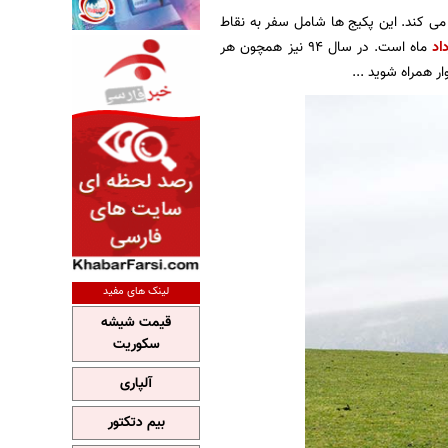
 می کند. این پکیج ها شامل سفر به نقاط
اد
ماه است. در سال 94 نیز همچون هر
ر همراه شوید ...
لینک های مفید
قیمت شیشه
سکوریت
آلپاری
بیم دتکتور