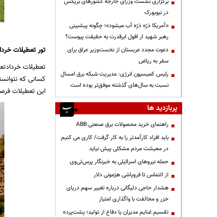
برگزاری نشست وزرای خارجه کشورهای بریکس
در نیویورک
«آمریکا ذرّه ذرّه آب میشود»؛ چگونه پیشبینی
رهبر شهید از افول ابرقدرت به حقیقت پیوست؟
تور تعطیلات خردا
دعوت مجدد عربستان از نخست‌وزیر عراق برای
سفر به ریاض
تعطیلات خرداد
تع
رئیس کمیسیون انرژی: مدیریت شبکه برق امسال
کسانی که نتوانست
نسبت به سال‌های گذشته موفق‌تر بوده است
این تعطیلات فرص
پربازدید ها
راهنمای خرید محصولات برق صنعتی ABB
باید افراد کارآمدتر را به کار گرفت/ کاری می کنیم
در معیشت مردم مشکلی پیش نیاید
حمله نیروهای اسرائیلی به خبرنگار پرس‌تی‌وی
از التماس تا فروپاشی هژمونی دلار
هشدار حاجی دلیگانی درباره تغییر سهم دریای
خزر و مخالفت با واگذاری امتیاز
تقسیم غنایم مدیران یا دفاع از تولید؛ پشت‌پرده