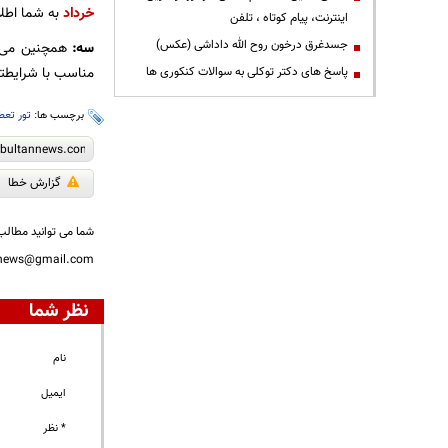
خرداد
به شما اطلاع
اینترنت، پیام کوتاه ، تلفن
جسدغرق درخون روح الله داداشی (عکس)
سه:
همچنین می تو
مناسب با شرایطتا
پاسخ های دکتر توکلی به سوالات کنکوری ها
برچسب ها:
تور تعط
گزارش خطا
شما می توانید مطالب 
nnews@gmail.com
نظر شما
نام
ایمیل
* نظر