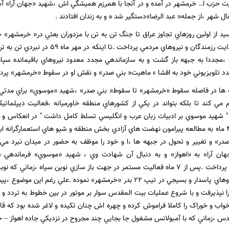
حزب ا.. خرمشهر در آمده و در آنجا با همرزم هميشگي اش ،شهيد «جهان آرا» آشن
ل شهر ،از جمله« عبد الرضا»دستگير شد ه و به زندان افتادند .
د از اولين روزهاي تجاوز عراق تا جنگ تن به تن با مزدوران بعثي در« خرمشهر» 
آرا» به بسيج و هدايت رزمندگان و نيروهاي 
مجددا به جبهه باز گشت و به سازماندهي مجدد معدود نيروهاي باقيمانده سپاه ه
د تلويزيوني خود به افشا ء ماهيت« بني صدر» و نقش او در سقوط «خرمشهر» پرد
هه ها در فاصله سقوط «خرمشهر» تا سقوط« بني صدر» ،شهيد «موسوي» براي مدتي 
م مي کند تا بلکه بتواند در يکي از کشورهاي منطقه خاورميانه ،فعاليت ديپلمات
" شهيد موسوي بر ادبيات زبان عرب و انگليسي تسلط کامل داشت " در انعکاس و ص
رابطه حدود 3 تا 4 ماه به مطالعه پيرامون نهضت هاي آزادي بخش منطقه و شيو هاي استعمارگران
» و تغيير و تحول در جبهه ها ،ا و خود را موظف به حضور در ميدان نبرد مي ب
ان آرا» به «اهواز» و به دنبال آن شهادت وي ، شهيد «موسوي» فرماندهي س
سازماندهي مجدد پرداخت .پس از 7 ماه فعاليت مستمر در جهت باز سازي نوين سپاه ،ز
به سازماندهي نيروهاي پاسدار و بسيجي در تيپ 22 بدر «خرمشهر» نموده .ع
 نپذيرفت و با شروع عمليات بيت المقدس سوار بر موتور در بين خطوط به تردد و 
خواب و خوراک را کاملا فراموش کرده و چهره اش چنان تکيده و لاغر شده بود که قا
س ،زماني که با آمبولانس مشغول جا بجايي چند مجروح در نزديکي جاده اهواز – خ