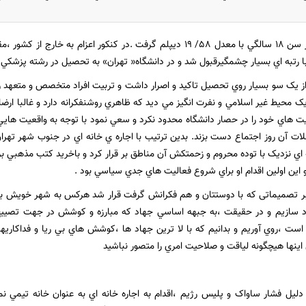
- در سن 18 سالگي با معدل 58/ 19 ديپلم گرفت .در کنکور اعزام به 
ا رتبه اي بسيار چشمگيرقبول شد و در دانشگاه« تهران» به تحصيل در رشته پزشکي 
از يک سو بسيار روي تحصيل تاکيد و اصرار داشت و تربيت افراد متخصص و متعهد ر
يک محيط غير اسلامي و نفرت انگيز مي ديد که ظاهري روشنفکرانه دارد و غالبا ار
يت هاي خود را در حصار دانشگاه محدود نکرد و سعي نمود با توجه به واقعيت هاي
ات آن روز اجتماع دست بزند. بدين ترتيب با اجاره ي خانه اي در جنوب شهر تهرا
 اي نزديک با توده محروم و زحمتکش آن مناطق بر قرار کرد و باخريد کتب مذهبي برا
 و اين اولين اقدام او براي شروع فعاليت هاي جدي سياسي بود .
ر تصمیماتی که با دوستتان و هم فکرانش گرفت قرار شد هرکس به شهر خویش برگر
اد سازيم و در حقيقت ،به جبهه اساسي جهاد که مبارزه و کوشش در جهت تصييح 
است ،روي آوريم و بدانيم که با لا ترين جهاد ها ،کوشش هاي بي ريا و فداکاريه
اينها هيچگونه لياقت و صلاحيت امري را متصور نباشيد
ليل فشار ساواک و پليس رژيم ،اقدام به اجاره خانه اي به عنوان خانه تيمي نمو