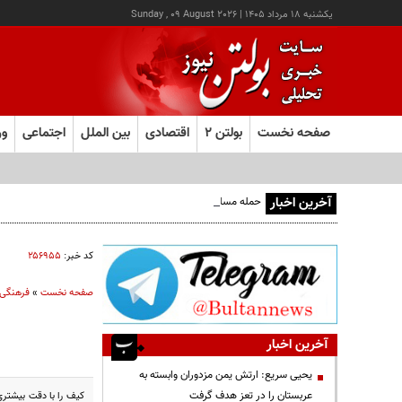
يکشنبه ۱۸ مرداد ۱۴۰۵
|
Sunday , 09 August 2026
صفحه نخست
بولتن ۲
اقتصادی
بین الملل
اجتماعی
ور
آخرین اخبار
حمله مسلحانه به قهوه‌خانه‌ای در زاهدان؛ ۲ نفر جان باختند
کد خبر:
۲۵۶۹۵۵
صفحه نخست
»
فرهنگی
آخرین اخبار
یحیی سریع: ارتش یمن مزدوران وابسته به
عربستان را در تعز هدف گرفت
کيف را با دقت بيشتري