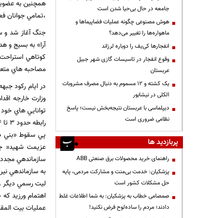
همچنين به عضويت 
جامعه در حال بی‌حیا شدن است
،تمامي جوانان فعا
هوش مصنوعی چگونه عملیات فضاپیماها و
جنگ آغاز شد و سي
ماهواره‌ها را تغییر می‌دهد؟
انفجارها کی‌یف را دوباره لرزاند
کوتاهي استراحت ،
وقوع انفجار در تاسیسات گازی شهر جبیل
مصاحبه هاي متعد
عربستان
یک کشته و ۱۲ مسموم به دنبال مصرف مشروبات
در ايام رکود جب
الکلی در نیشابور
وزارت خارجه اقدا
دیپلماسی با عربستان نتیجه‌بخش نیست؛ پاسخ
توانايي هاي خود 
نظامی ضروری است
پي سقوط «بني صدر
پربازدید ها
عزيمت شهيد« جه
راهنمای خرید محصولات برق صنعتی ABB
پزشکیان: خدمت بی‌منت و مشارکت مردمی، پایه
ليت رسمي ديگر را
حل مشکلات کشور است
اهتمام ورزيد که 
صمصامی خطاب به پزشکیان: به شما اطلاعات غلط
عمليات بيت المقد
دادند؛ مردم را ساده‌لوح فرض نکنید!