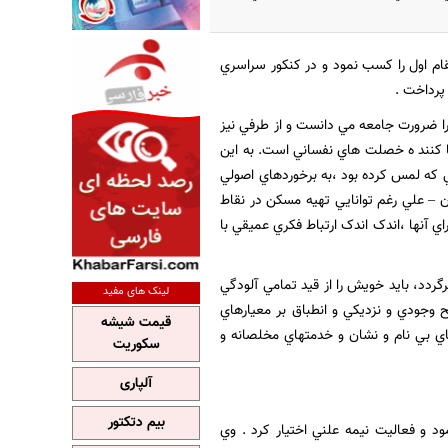
خارج از کشور ،مقام اول را کسب نمود و در کنکور سراسري
پرداخت .
ا ضرورت جامعه مي دانست و از طرفي نيز
ضا کنند ه خصلت هاي نفساني است. به اين
ي که لمس کرده بود ،به برخوردهاي اصولي
ن – علي رغم توانايي تهيه مسکن در نقاط
ي آنها ،اندک اندک ارتباط فکري عميقي با
دد، بايد خويش را از قيد تمامي آلودگي
لینک های مفید
وجودي و نزديکي و انطباق بر معيارهاي
قیمت شیشه
اي بي نام و نشان و خدمتهاي مخلصانه و
سکوریت
آلپاری
بیم دتکتور
د و فعاليت نيمه علني اختيار کرد . وي