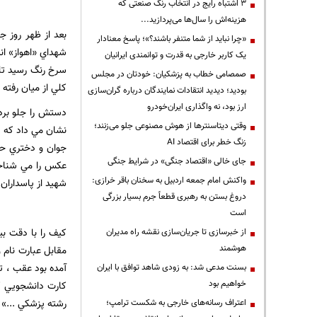
3 اشتباه رایج در انتخاب رنگ صنعتی که
هزینه‌اش را سال‌ها می‌پردازید...
«چرا نباید از شما متنفر باشند؟»؛ پاسخ معنادار
شهداي «اهواز» ان
یک کاربر خارجی به قدرت و توانمندی ایرانیان
سرخ رنگ رسيد تا 
صمصامی خطاب به پزشکیان: خودتان در مجلس
کلي از ميان رفته
بودید؛ دیدید انتقادات نمایندگان درباره گران‌سازی
ارز بود، نه واگذاری ایران‌خودرو
دستش را جلو برد
وقتی دیتاسنترها از هوش مصنوعی جلو می‌زنند؛
نشان مي داد که پ
زنگ خطر برای اقتصاد AI
جوان و دختري حد
جای خالی «اقتصاد جنگی» در شرایط جنگی
واکنش امام جمعه اردبیل به سخنان باقر خرازی:
شهيد از پاسداران
دروغ بستن به رهبری قطعاً جرم بسیار بزرگی
است
کيف را با دقت ب
از خبرسازی تا جریان‌سازی نقشه راه مدیران
هوشمند
مقابل عبارت نام
آمده بود عقب ، ت
بسنت مدعی شد: به زودی شاهد توافق با ایران
خواهیم بود
کارت دانشجويي ک
رشته پزشکي ...»
اعتراف رسانه‌های خارجی به شکست ترامپ؛