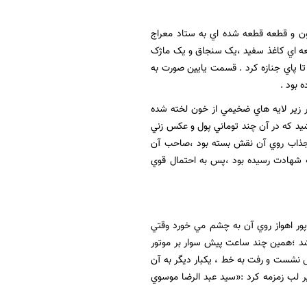
سال 1361 مصادف با سيزده رجب 1402 ،پيکر غرقه به خون و قطعه قطعه شده اي به ستاد معراج
طعه اي کاغذ سفيد ،يک سنجاق و يک ماژک
ا پاي جنازه کرد . قسمت يايين صورت به
 بود .
ر زير لايه هاي ضخيمي از خون لخته شده
شيد که در آن چند توماني پول و عکس زني
 جذاب روي آن نقش بسته بود ،صاحب آن
علي جهان آرا »،فرمانده سپاه «خرمشهر» بود که 7 ماه پيش به شهادت رسيده بود ،پس به احتمال قوي
پور اهواز روي آن به چشم مي خورد وقتي
 شد ؛همين چند ساعت پيش سوار بر موتور
 نشست و رفت به خط ، يکبار ديگر به آن
ر لب زمزمه کرد :«سيد عبد الرضا موسوي