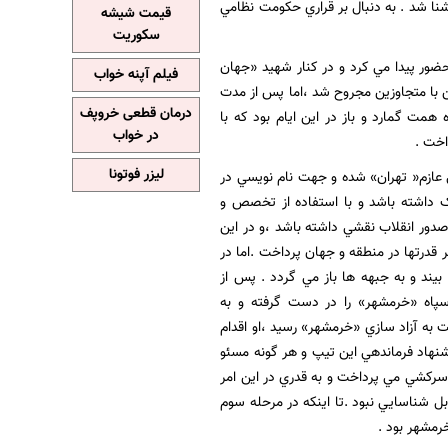
ا شد . به دنبال بر قراري حکومت نظامي
قیمت شیشه
سکوریت
حضور پيدا مي کرد و در کنار شهيد «جهان
فیلم آپنه خواب
مردمي پرداخت .تا اينکه در مهر ماه 59 در نبردي تن به تن با متجاوزين مجروح شد ،اما پس از مدت
درمان قطعی خروپف
مت گمارد و باز در اين ايام بود که با
در خواب
اخت .
لیزر فوتونا
عازم« تهران» شده و جهت نام نويسي در
يک داشته باشد و با استفاده از تخصص و
دور انقلاب نقشي داشته باشد ،و در اين
ه ابر قدرتها در منطقه و جهان پرداخت .اما در
يند و به جبهه ها باز مي گردد . پس از
پاه «خرمشهر» را در دست گرفته و به
ماني که نوبت به آزاد سازي «خرمشهر» رسيد ،او اقدام
لي رغم اين موضوع ،پيشنهاد فرماندهي اين تيپ و هر گونه مسئو
سرکشي مي پرداخت و به قدري در اين امر
بل شناسايي نبود .تا اينکه در مرحله سوم
رمشهر بود .