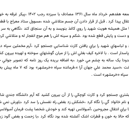
بعد از ظهر روز جمعه هفدهم خرداد ماه 
تقال پيدا کرد . قبل از قرار دادن آن جسم متلاشي شده ،مسوول ستاد معراج با ق
مثل هميشه هويت شهيد را روي کاغذ بنويسد و به آن سنجاق کند ،نگاهي به سر ت
 و دست و پايش قطع شده بود .شکم و سينه اش را هم موج انفجار له و متلاشي کرده
 و لباسهاي شهيد را براي يافتن کارت شناسايي جستجو کرد ،آرم مخملين سپاه د
اسدار است . با لاخره کيف بغلي اش را از ميان گوشتهاي سوخته و لهيده بيرون ک
ودا يک ساله به چشم مي خورد ،به اضافه بريده يک روز نامه که تصوير جواني
عکس را مي شناخت ،«سيد محمد 
 سپاه «خرمشهر» است .
يشتري جستجو کرد و کارت کوچکي را از آن بيرون کشيد که آرم دانشگاه جندي شا
 و نام خانواد گي را نگاه کرد ،خشکش زد بغض راه نفسش را سد کرد ،باورش نمي
ا براي انتقال مجروحين ،آمبولانس تهيه کند و خودش شخصا پشت فرمان آمبولانس
ه حالا به خون و قطرات اشک آغشته شده بود نگاه کرد ،با زحمت و بغض آلود زي