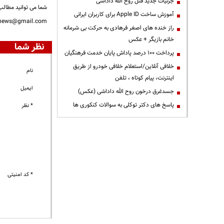
جزئیات جدید قتل روح الله داداشی
شما می توانید مطالب 
آموزش ساخت Apple ID برای کاربران ایرانی
nnews@gmail.com
راز خنده های اصغر فرهادی به حرکت بی شرمانه
خانم بازیگر + عکس
نظر شما
پرداخت ۱۰۰ درصد پاداش پایان خدمت فرهنگیان
خلافی آنلاین/استعلام خلافی خودرو از طریق
نام
اینترنت، پیام کوتاه ، تلفن
ایمیل
جسدغرق درخون روح الله داداشی (عکس)
پاسخ های دکتر توکلی به سوالات کنکوری ها
* نظر
* کد امنیتی