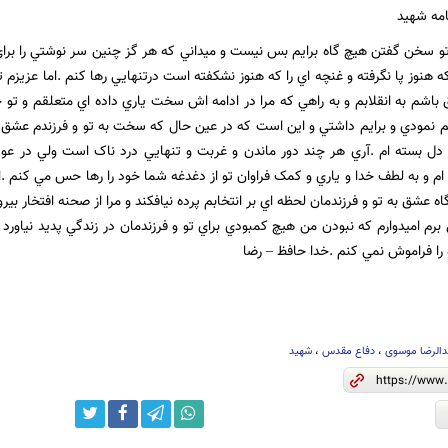
مه شهید
تو سخن گفتن هيچ گاه برايم بس نيست و ميداني که هر گز چنين سر نوشتي را بر
ه هنوز پا نگرفته و غنچه اي را که هنوز نشکفته است درتنهايي رها کنم .اما عزيزم
 باشم به انقلابم و به راهي که مرا در ادامه اش سخت ياري داده اي متعلقم و تو خود
 نمودي و برايم داشتي و اين است که در عين حال که سخت به تو و فرزندم عشق م
 دل بسته ام .آري هر چند دور ماندن و غربت و تنهايي درد ناک است ولي در عو
 ام و به لطف خدا و ياري و کمک فراوان تو از دغدغه شما خود را رها حس مي کنم .ا
 عشق به تو و فرزندمان لحظه اي بر انتخابم پرده نيافکند و مرا از صحنه افتخار بير
 برم اميدوارم که نبودن من هيچ کمبودي براي تو و فرزندمان در زندگي پديد نياورد
را فراموش نمي کنم .خدا حافظ – رضا
دالرضا موسوی
،
دفاع مقدس
،
شهید