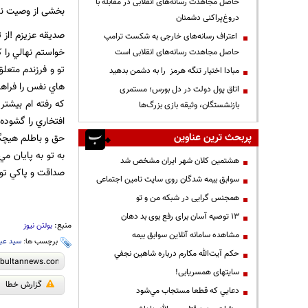
حاصل مجاهدت رسانه‌های انقلابی در مقابله با
بخشی از وصیت نا
دروغ‌پراکنی دشمنان
صديقه عزيزم !از 
اعتراف رسانه‌های خارجی به شکست ترامپ
خواستم نهالي را ک
حاصل مجاهدت رسانه‌های انقلابی است
تو و فرزندم متعلق
مبادا اختیار تنگه هرمز را به دشمن بدهید
هاي نفس را فراهم
اتاق پول دولت در دل بورس؛ مستمری
که رفته ام بيشتر
بازنشستگان، وثیقه بازی بزرگ‌ها
افتخاري را گشوده
پربحث ترین عناوین
حق و باطلم هيچگاه
به تو به پايان مي
هشتمین کلان شهر ایران مشخص شد
صداقت و پاکي تو 
سوابق بیمه شدگان روی سایت تامین اجتماعی
همجنس گرایی در شبکه من و تو
13 توصیه آسان برای رفع بوی بد دهان
منبع:
بولتن نیوز
مشاهده سامانه آنلاين سوابق بیمه
برچسب ها:
سید عب
حكم آيت‌الله مكارم درباره شاهين نجفي
سایتهای همسریابی!
گزارش خطا
دعايي كه قطعا مستجاب مي‌شود