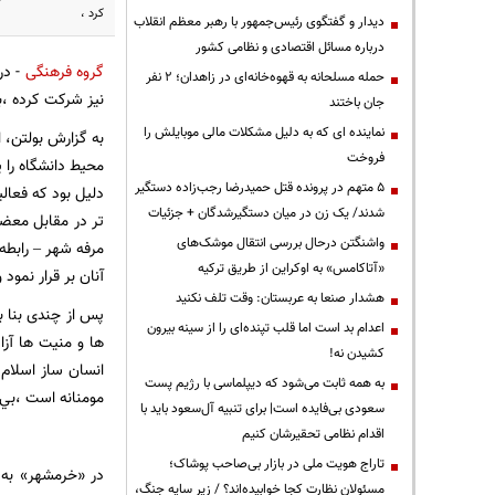
کرد ،
دیدار و گفتگوی رئیس‌جمهور با رهبر معظم انقلاب
درباره مسائل اقتصادی و نظامی کشور
گروه فرهنگی
حمله مسلحانه به قهوه‌خانه‌ای در زاهدان؛ ۲ نفر
نيز شرکت کرده ،ب
جان باختند
نماینده ای که به دلیل مشکلات مالی موبایلش را
به گزارش بولتن، 
فروخت
محيط دانشگاه را 
۵ متهم در پرونده قتل حمیدرضا رجب‌زاده دستگیر
دليل بود که فعال
شدند/ یک زن در میان دستگیرشدگان + جزئیات
تر در مقابل معضل
واشنگتن درحال بررسی انتقال موشک‌های
مرفه شهر – رابطه
«آتاکامس» به اوکراین از طریق ترکیه
آنان بر قرار نمود
هشدار صنعا به عربستان: وقت تلف نکنید
پس از چندی بنا ب
اعدام بد است اما قلب تپنده‌ای را از سینه بیرون
ها و منيت ها آز
کشیدن نه!
انسان ساز اسلام 
به همه ثابت می‌شود که دیپلماسی با رژیم پست
مومنانه است ،بي 
سعودی بی‌فایده است| برای تنبیه آل‌سعود باید با
اقدام نظامی تحقیرشان کنیم
تاراج هویت ملی در بازار بی‌صاحب پوشاک؛
در «خرمشهر» به د
مسئولان نظارت کجا خوابیده‌اند؟ / زیر سایه جنگ،