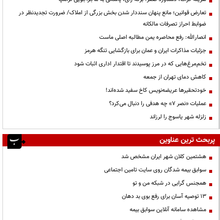
تعارض قوانین؛ مانع پنهان سنددار شدن بخش بزرگی از املاک/ ضرورت تجدیدنظر در
ضوابط احراز تصرفات مالکانه
انصارالله: رفع محاصره یمن مطالبه اصلی ماست
جزئیات مذاکرات ایران و عمان برای بازگشایی تنگه هرمز
تخم‌مرغ‌هایی که در مرز پوسیدند تا اقتدار اداری اثبات شود
کاهش دمای تهران از جمعه
خودتحقیرها عریضه‌نویس کاخ سفید شده‌اند!
عملیات «نصر ۷» چه هدفی را دنبال می‌کرد؟
زلزله شهر یاسوج را لرزاند
پربحث ترین عناوین
هشتمین کلان شهر ایران مشخص شد
سوابق بیمه شدگان روی سایت تامین اجتماعی
همجنس گرایی در شبکه من و تو
13 توصیه آسان برای رفع بوی بد دهان
مشاهده سامانه آنلاين سوابق بیمه