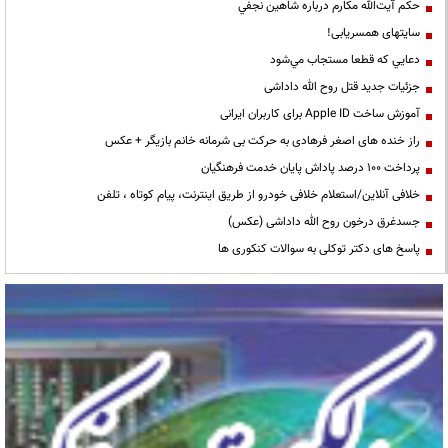
حكم آيت‌الله مكارم درباره شاهين نجفي
سایتهای همسریابی!
دعايي كه قطعا مستجاب مي‌شود
جزئیات جدید قتل روح الله داداشی
آموزش ساخت Apple ID برای کاربران ایرانی
راز خنده های اصغر فرهادی به حرکت بی شرمانه خانم بازیگر + عکس
پرداخت ۱۰۰ درصد پاداش پایان خدمت فرهنگیان
خلافی آنلاین/استعلام خلافی خودرو از طریق اینترنت، پیام کوتاه ، تلفن
جسدغرق درخون روح الله داداشی (عکس)
پاسخ های دکتر توکلی به سوالات کنکوری ها