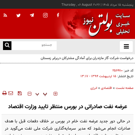
پنجشنبه ۱۵ مرداد ۱۴۰۵
|
Thursday , 06 August 2026
از
و
ته
درخواست شرکت گاز مازندران برای آمادگی مشترکان دربرابر زمستان
ن
نو
کد خبر:
۲۵۶۴۸۰
تاریخ انتشار:
۱۵ ارديبهشت ۱۳۹۴ - ۱۳:۱۷
صفحه نخست
»
اقتصادی
»
انرژی
‍‍‍ پ
پ
عرضه نفت صادراتی در بورس منتظر تایید وزارت اقتصاد
در حالی دور جدید عرضه نفت خام در بورس بر خلاف دفعات قبل با هدف
صادرات انجام می‌شود که مدیر سرمایه‌گذاری شرکت ملی نفت می‌گوید در