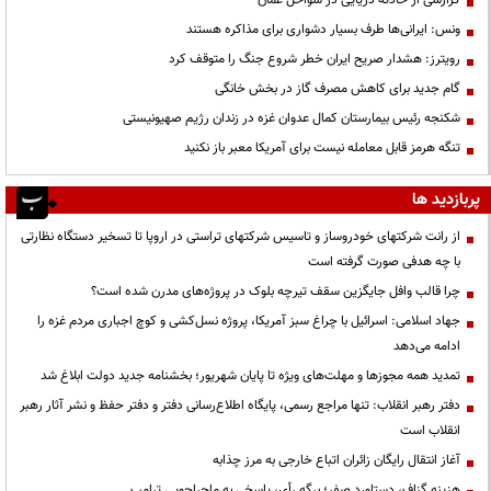
ونس: ایرانی‌ها طرف بسیار دشواری برای مذاکره هستند
رویترز: هشدار صریح ایران خطر شروع جنگ را متوقف کرد
گام جدید برای کاهش مصرف گاز در بخش خانگی
شکنجه رئیس بیمارستان کمال عدوان غزه در زندان رژیم صهیونیستی
تنگه هرمز قابل معامله نیست برای آمریکا معبر باز نکنید
پربازدید ها
از رانت‌ شرکتهای خودروساز و تاسیس شرکتهای تراستی در اروپا تا تسخیر دستگاه نظارتی
با چه هدفی صورت گرفته است
چرا قالب وافل جایگزین سقف تیرچه بلوک در پروژه‌های مدرن شده است؟
جهاد اسلامی: اسرائیل با چراغ سبز آمریکا، پروژه نسل‌کشی و کوچ اجباری مردم غزه را
ادامه می‌دهد
تمدید همه مجوزها و مهلت‌های ویژه تا پایان شهریور؛ بخشنامه جدید دولت ابلاغ شد
دفتر رهبر انقلاب: تنها مراجع رسمی، پایگاه اطلاع‌رسانی دفتر و دفتر حفظ و نشر آثار رهبر
انقلاب است
آغاز انتقال رایگان زائران اتباع خارجی به مرز چذابه
هزینه گزاف، دستاورد صفر؛ برگه رأی، پاسخی به ماجراجویی ترامپ