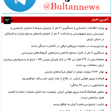
آخرین اخبار
وزارت اطلاعات: شناسایی و دستگیری ۲۱ نفر از مزدوران مرتبط با سازمان جاسوسی و
تروریستی رژیم صهیونیستی و بازداشت ۴ نفر از اعضای باندهای مسلح شرارت و اغتشاش
در استان کرمان
دو تروریست در عملیات نیروهای عراقی در «الانبار» دستگیر شدند
دستگیری ۸ نفر از اشرار مسلح شاخص و مرتبطین گروهک‌های تروریستی
معامله بیش از ۴۱۳ هزار تن کالا در بازار فیزیکی بورس کالا / حراج باز و پتروشیمی پیشران
ارزش معاملات روز شدند
تهاتر ۱۶۷۳ میلیارد تومان از اموال شرکت‌های تراستی
فرمانده نیروی هوایی ارتش: در دفاع از ملت ایران جان برکف خواهیم بود
ماجراجویی در سن ۹۷ سالگی!
معاون هماهنگ‌کننده نیروی هوایی ارتش: وضعیت سه خلبان عملیات حمله به العدید
هنوز مشخص نیست
ترامپ: ترجیح می‌دهم با ایران به توافق برسم
گزارشی از حادثه دریایی در سواحل عمان