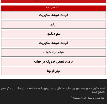
لینک های مفید
قیمت شیشه سکوریت
آلپاری
بیم دتکتور
قیمت شیشه سکوریت
فیلم آپنه خواب
درمان قطعی خروپف در خواب
لیزر فوتونا
تمام حقوق مادی و معنوی این سایت متعلق به بولتن نیوز است و استفاده از مطالب با ذکر منبع
بلامانع است.
طراحی و تولید: "
ایران سامانه
"