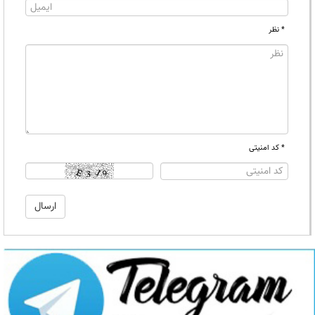
* نظر
* کد امنیتی