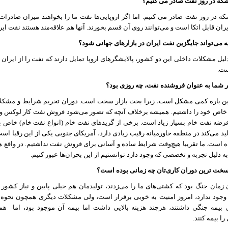
شکه در روز نفت صادر می کنیم؟
ه در روز نفت صادر می کنیم. اما اگر اروپایی‌ها نفت ما را بخواهند میزان صادرات
ران قابل اتکا است و می‌توانند روی آن قسم بخورند. آنها هم علاقه‌مند هستند نفت ایرا
می‌تواند جایگزین نفت ایران در بازارهای جهانی شود؟
 دلیل مشکلات داخلی این دو کشور، پالایشگرهای اروپا تمایل دارند که نفت را از ایران خر
ت.
 شما به عنوان فروشنده نفت، چه روزی بود؟
 باره کمی مشكل است، زیرا بحث بازار سخت است. دوران تحریم شرایط و مشکلات 
اص خود را داشتیم. همیشه برخلاف آنچه که تصور می‌شود فروش نفت کار لوکس و 
 عرضه نفت خام بسیار زیاد است. برخی از گریدهای نفت خام (انواع نفت خام) خاص بو
ید می‌کند در منطقه خاورمیانه رقیب زیادی دارد، آمریکای جنوبی یکی از این رقبا ا
است. ما تقریبا هیچ‌وقت شرایط ساده و آسانی برای فروش نفت نداشتیم. در واقع هم
به دلیل تجربه و تخصصی که وجود دارد توانستیم از این بحران‌ها عبور کنیم.
خت ترین دوران کاری‌تان چه زمانی بوده است؟
مان جنگ بود که کشتی‌های ما را می‌زدند، تولیدمان هم خیلی پایین و نیاز کشور
جود ندارد، امروز امنیت به خوبی برقرار است، ولی مشکلات دیگری همچون نحوه پ
 بیمه جنگی داشتند، هرچند هزینه‌ بالایی داشت اما بیمه‌ آن موجود بود، اما
هم 
ا بیمه کنند.