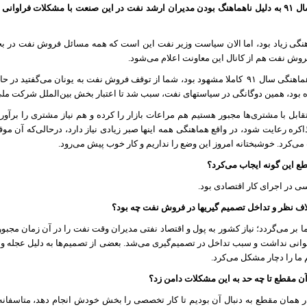
به نظر می‌رسد سال ٩١ به دلیل ناهماهنگ بودن مدیران ارشد نفت در این صنعت با مشکلات 
هنگی زیاد بود، اما الان سیاست وزیر نفت این است که همه مسائل فروش نفت در بخش
وش نفت هم از کانال این معاونت اعلام می‌شود.
هماهنگی سال ٩١
کاملا مشهود بود، شما از توقف فروش نفت به یونان می‌گفتید در حا
ه بود، همین دوگانگی در سیاستهای نفت، سبب شد تا اعتبار بخش بین‌الملل شرکت ملی
بل با مشتری‌ها مجبور هستیم هم مراعات بازار را کرده و هم نیاز مشتری را برآور
کره رعایت شود، در واقع هماهنگی همه اینها صبر زیادی نیاز دارد، درحالی‌که آن م
‌کرد. خوشبختانه امروز این وضع را نداریم و کار خوب پیش می‌رود.
 این گونه ایجاب می‌کرد؟
 در اجرای کار اقتصادی بود.
اف نظر و تداخل تصمیم گیریها در فروش نفت چه بود؟
بر می‌گردد؛ نیاز کشور به پول و اقتصاد نفتی مدیران وقت نفت را در آن زمان مجبور
وانی نداشت و سبب تداخل در تصمیم‌گیری می‌شد. بعضی از تصمیم‌ها به دلیل عجله و 
ما را دچار مشکل می‌کرد.
 مقطع تا چه حد به این مشکلات دامن زد؟
 در همان مقطع به دنبال آن بودیم تا کار تخصصی را بخش خودش انجام دهد، متاسفانه