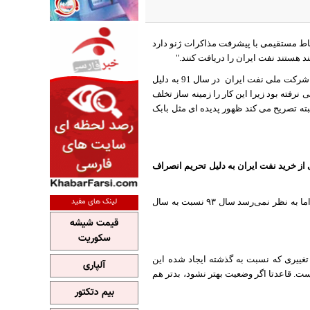
تباط مستقیمی با پیشرفت مذاکرات ژنو دارد
ند هستند نفت ایران را دریافت کنند."
ل شرکت ملی نفت ایران
در سال 91 به دلیل
نرفته بود زیرا این کار را زمینه ساز تخلف
ته تصریح می کند ظهور پدیده ای مثل بابک
ی از خرید نفت ایران به دلیل تحریم انصراف
لینک های مفید
سال ٩١ شروع بحران فروش نفت ایران بود که در سال ٩٢ به اوج رسید و تحریم جای خود را پیدا کرد. اما به نظر نمی‌رسد سال ٩٣ نسبت به سال
قیمت شیشه
سکوریت
 تغییری که نسبت به گذشته ایجاد شده این
آلپاری
. قاعدتا اگر وضعیت بهتر نشود، بدتر هم
بیم دتکتور