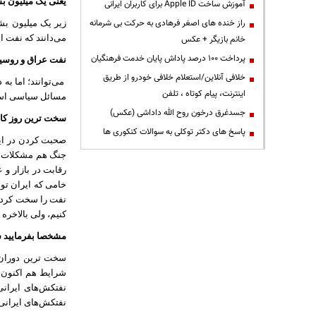
یعنی یک میلیون ب
آموزش ساخت Apple ID برای کاربران ایرانی
راز خنده های اصغر فرهادی به حرکت بی شرمانه
زیر یک میلیون بشک
می‌دانند که نفت ای
خانم بازیگر + عکس
پرداخت ۱۰۰ درصد پاداش پایان خدمت فرهنگیان
نفت عراق و روسیه 
خلافی آنلاین/استعلام خلافی خودرو از طریق
می‌توانند؛ اما به
اینترنت، پیام کوتاه ، تلفن
مسائل سیاسی اس
جسدغرق درخون روح الله داداشی (عکس)
سخت ترین روز کار
پاسخ های دکتر توکلی به سوالات کنکوری ها
صحبت کردن در این
جنگ هم مشکلات خ
رقابت در بازار و
خامی که ایران تول
نفت را سخت کرده 
کنیم، ولی بالاخره 
مشخصا بفرمایید س
سخت ترین دوران ز
شرایط هم اکنون و
نفتکش‌های ایرانی
نفتکش‌های ایرانی ر