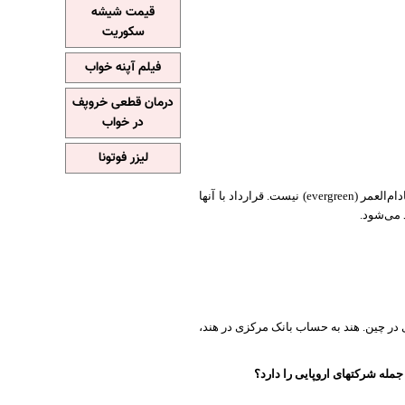
قیمت شیشه
سکوریت
فیلم آپنه خواب
درمان قطعی خروپف
در خواب
لیزر فوتونا
ام‌العمر (
evergreen
) نیست. قرارداد با آنها
 می‌شود.
در چین. هند به حساب بانک مرکزی در هند،
مله شرکتهای اروپایی را دارد؟