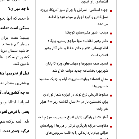
اقتصادی رأی نیاورد
تا چه میزان؟
جهاد اسلامی: اسرائیل با چراغ سبز آمریکا، پروژه
نسل‌کشی و کوچ اجباری مردم غزه را ادامه
تا حدی که آنها بخوا
می‌دهد
ممکن است تقاضای 
میناب؛ شهرِ مقبره‌های کوچک!
ببینید؛ نفت ایرا
دفتر رهبر انقلاب: تنها مراجع رسمی، پایگاه
بسیار کم هستند. ا
اطلاع‌رسانی دفتر و دفتر حفظ و نشر آثار رهبر
حاشیه شمال دریای
انقلاب است
کشور تهیه کند. بن
تمدید همه مجوزها و مهلت‌های ویژه تا پایان
تامین کند.
شهریور؛ بخشنامه جدید دولت ابلاغ شد
قبل از تحریمها چ
مدالِ اعتماد؛ روایت مدیریت آرام و نزدیک محمود
بیشترین مقدار نفتی که به ار
خسروی‌وفا
به چه کشورهایی؟
سقوط تاریخی نرخ تولد در ایران؛ شمار نوزادان
برای نخستین بار در ۶۰ سال گذشته زیر ۹۰۰ هزار
اسپانیا، ایتالیا و یو
نفر رفت
یعنی با فرض لغو تح
آغاز انتقال رایگان زائران اتباع خارجی به مرز چذابه
بله. البته ترکیه ه
مقاومت عراق؛ بازیگری فراتر از مرزها | پهپادهای
ترکیه چقدر نفت از
عراقی پیام بازدارندگی را به قلب سرزمین‌های