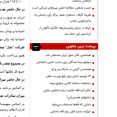
اشغالی رساندند
١٠٠ تا ١١٥ هزار بشکه در روز.
‌امنیت شغلی، مطالبه اصلی نیروهای شرکتی است
در حال حاضر نفت 
هزینه گزاف، دستاورد صفر؛ برگه رأی، پاسخی به
ایران به صورت مست
ماجراجویی ترامپ
محموله به اروپا بر
زلزله در دنیای پیام‌رسان‌ها؛ تلگرام ناگهان از
اسپانیا و یونان بد
اپ‌استور اپل حذف شد
اسپانیا بله، ولی 
پربحث ترین عناوین
شرکت "شل" چطو
هشتمین کلان شهر ایران مشخص شد
هنوز پرداخت نکرد
سوابق بیمه شدگان روی سایت تامین اجتماعی
در مجموع چقدر ب
همجنس گرایی در شبکه من و تو
جمع کل طلبها کمی بیش ٤ میلیار
13 توصیه آسان برای رفع بوی بد دهان
در حال حاضر میزا
مشاهده سامانه آنلاين سوابق بیمه
بر اساس برنامه باید روزانه ٣ میلیون و ٥٠٠ هزار بشکه نفت در کشور تولید شود. ایرا
حكم آيت‌الله مكارم درباره شاهين نجفي
میزان صادرات نف
سایتهای همسریابی!
بر اساس سهمیه‌ای
دعايي كه قطعا مستجاب مي‌شود
قراردادهای رسمی 
جزئیات جدید قتل روح الله داداشی