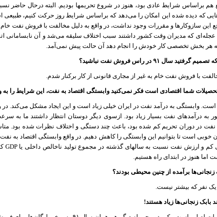
ع هم براساس شرایط عادی بود، هنوز در شروع تحریمها بودیم. البته درحال حاضر نسب
هایی که دیده شده این امکان را می‌دهد که براساس شرایط روز حرکت کنیم، طبیعی
این سازوکارها و مقررات وجود نداشت، در واقع به دلیل مخالفت با فروش نفت خام به
عجله‌ای که مدیران وقت کشور داشتند سبب اختلاف سلیقه می‌شد و آن نابسامانی اتفا
 که هر بخش تخصصی کار خودش را انجام دهد آن حالت پیش نمی‌آمد.
تید سال ٩١ در راس فروش نفت نباشید؟
خالفت با فروش نفت خام به غیر از مجاری قانونی از کار برکنار شدم.
 تحصیلات شما اقتصادی است فکر نمی‌کنید وابستگی اقتصاد به نفت، این شرایط را به و
ور به درآمدهای نفت بسیار زیاد بود. ازسوی دیگر دوستان انتظار داشتند ما به سرع
ت در دوران تحریم کم شده بود، باعث چند دستگی و اختلاف نظرات شده بود. متاسفا
 خوبی است تا بتوانیم این وابستگی را کاهش دهیم. در واقع وابستگی اقتصاد به نفت 
کم و ارزش نفت نسبت به سالهای گذشته در مجموع تولید ناخالص داخلی یا
GDP
کا
اما هنوز در ابتدای راه هستیم.
 زنجانی‌ها برآمده از چنین محیطی بودند؟
یک نفر که بیشتر نیست.
د بابک زنجانی‌ها زیاد هستند!
بابک زنجانی از نفرات اصلی است. یکی دو محموله دیگر ه