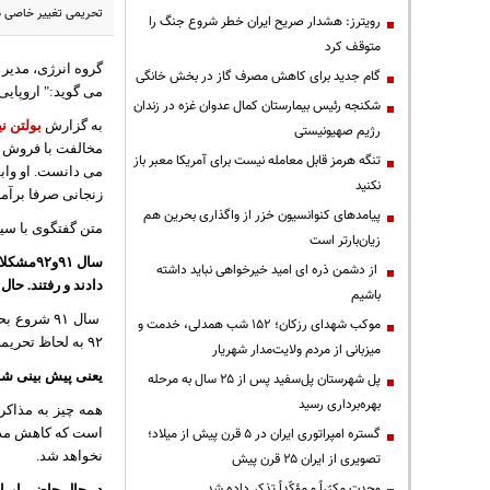
تحریمی تغییر خاصی د
رویترز: هشدار صریح ایران خطر شروع جنگ را
متوقف کرد
گروه انرژی، مدیر 
گام جدید برای کاهش مصرف گاز در بخش خانگی
می گوید:" اروپایی‌
شکنجه رئیس بیمارستان کمال عدوان غزه در زندان
به گزارش
بولتن نی
رژیم صهیونیستی
مخالفت با فروش نف
تنگه هرمز قابل معامله نیست برای آمریکا معبر باز
می دانست. او وابس
نکنید
زنجانی صرفا برآم
پیامدهای کنوانسیون خزر از واگذاری بحرین هم
متن گفتگوی با سی
زیان‌بارتر است
سال ٩١
از دشمن ذره ای امید خیرخواهی نباید داشته
دادند و رفتند. ح
باشیم
موکب شهدای رزکان؛ ۱۵۲ شب همدلی، خدمت و
٩٢ به لحاظ تحریمی تغییر خاصی در فروش نفت به وجود بیاید.
میزبانی از مردم ولایت‌مدار شهریار
یعنی پیش بینی شم
پل شهرستان پل‌سفید پس از ۲۵ سال به مرحله
بهره‌برداری رسید
همه چیز به مذاکر
گستره امپراتوری ایران در ۵ قرن پیش از میلاد؛
است که کاهش مداو
نخواهد شد.
تصویری از ایران ۲۵ قرن پیش
وحدت مکرّراً و مؤکّداً تذکر داده شد
در حال حاضر
ایرا