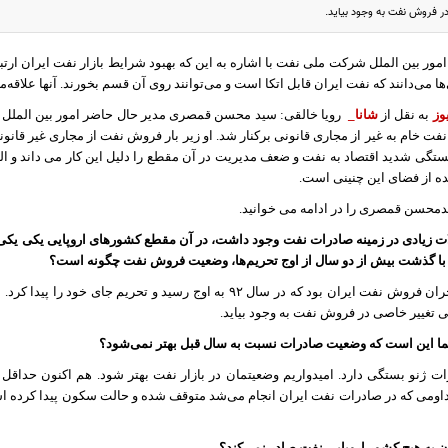
ر فروش نفت به وجود بیاید.
امور بین الملل شرکت ملی نفت با اشاره به این که بهبود شرایط بازار نفت ایران ار
ها می‌دانند که نفت ایران قابل اتکا است و می‌توانند روی آن قسم بخورند. آنها علاقه‌م
وز
به نقل از
شانا_
رویا خالقی: سید محسن قمصری مدیر حال حاضر امور بین المل
ت خام به غیر از مجاری قانونی برکنار شد. او زیر بار فروش نفت از مجاری غیر قانونی 
تگی شدید اقتصاد به نفت و ضعف مدیریت در آن مقطع را دلیل این کار می داند و الب
ده از فضای این چنینی است.
دمحسن قمصری را در ادامه می خوانید.
و٩٢مشکلات زیادی در زمینه صادرات نفت وجود داشت، در آن مقطع کشورهای اروپایی یکی یک
ال با گذشت بیش از دو سال از اوج تحریم‌ها، وضعیت فروش نفت چگونه است؟
ا این است که وضعیت صادرات نسبت به سال قبل بهتر نمی‌شود؟
ات ژنو بستگی دارد. امیدواریم وضعیتمان در بازار نفت بهتر شود. هم اکنون حداقل
می که در صادرات نفت ایران انجام می‌شد متوقف شده و حالت سکون پیدا کرده است
ن به هیچ کشور اروپایی نفت صادر نمی‌کند؟