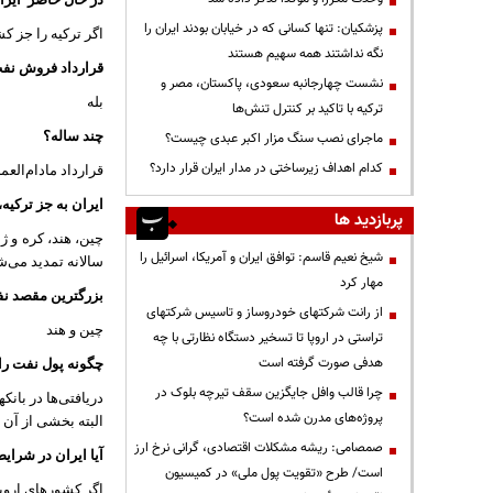
پزشکیان: تنها کسانی که در خیابان بودند ایران را
اگر ترکیه را جز ک
نگه نداشتند همه سهیم هستند
قرارداد فروش نفت
نشست چهارجانبه سعودی، پاکستان، مصر و
بله
ترکیه با تاکید بر کنترل تنش‌ها
چند ساله؟
ماجرای نصب سنگ مزار اکبر عبدی چیست؟
کدام اهداف زیرساختی در مدار ایران قرار دارد؟
قرارداد مادام‌العمر
ایران به جز ترکیه
پربازدید ها
چین، هند، کره و ژا
شیخ نعیم قاسم: توافق ایران و آمریکا، اسرائیل را
سالانه تمدید می‌ش
مهار کرد
بزرگترین مقصد نف
از رانت‌ شرکتهای خودروساز و تاسیس شرکتهای
چین و هند
تراستی در اروپا تا تسخیر دستگاه نظارتی با چه
هدفی صورت گرفته است
چگونه پول نفت را 
چرا قالب وافل جایگزین سقف تیرچه بلوک در
دریافتی‌ها در بان
پروژه‌های مدرن شده است؟
البته بخشی از آن 
صمصامی: ریشه مشکلات اقتصادی، گرانی نرخ ارز
آیا ایران در شرای
است/ طرح «تقویت پول ملی» در کمیسیون
اگر کشورهای اروپا