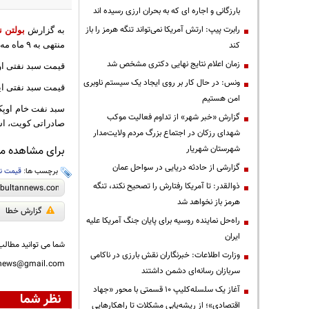
بارزگانی و اجاره ای که به بحران ارزی رسیده اند
رابرت پیپ: ارتش آمریکا نمی‌تواند تنگه هرمز را باز
به گزارش
بولتن ن
کند
منتهی به ٩ ماه مه (١٩ اردیبهشت ماه) به ١٠٤ دلار و دو سنت رسیده بود.
زمان اعلام نتایج نهایی دکتری مشخص شد
قیمت سبد نفتی اوپک در پایان معاملات رو
ونس: در حال کار بر روی ایجاد یک سیستم ناوبری
قیمت سبد نفتی این سازمان روز پنجشنبه (
امن هستیم
گزارش «خبر شهر» از تداوم فعالیت موکب
صادراتی کویت، اس
شهدای رزکان در اجتماع بزرگ مردم ولایت‌مدار
شهرستان شهریار
برای مشاهده مطا
گزارشی از حادثه دریایی در سواحل عمان
برچسب ها:
قیمت ن
ذوالقدر: تا آمریکا رفتارش را تصحیح نکند، تنگه
هرمز باز نخواهد شد
گزارش خطا
راه‌حل نماینده روسیه برای پایان جنگ آمریکا علیه
ایران
شما می توانید مطالب 
وزارت اطلاعات: خبرنگاران نقش بارزی در ناکامی
nnews@gmail.com
سربازان رسانه‌ای دشمن داشتند
آغاز یک سلسله‌کلیپ ۱۰ قسمتی با محور «جهاد
نظر شما
اقتصادی»؛ از ریشه‌یابی مشکلات تا راهکارهایی