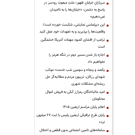
سربازانِ خیابانِ ظهور؛ ملتِ مبعوثِ رودسر در
پاسخ به دشمن: «خیابان‌ها را به ناامیدان
نمی‌دهیم»
این دیپلماسی نمایشی، شکست خورده است/
واقعیت‌ها را بپذیرید و به تعهدات خود عمل کنید
ترامپ از افشای کمبود مهمات آمریکا خشمگین
است
اجازه باز شدن مسیر دوم در تنگه هرمز را
نخواهیم داد
یکصد و پنجاه و سومین شب خدمت؛ موکب
شهدای رزکان، تریبون مردم و مطالبه‌گر حل
ریشه‌ای مشکلات شهری
امید مالباختگان رمزارز آبکی به فروش اموال
محکومان
اعلام پایان مراسم اربعین ۱۴۰۵
پایان طرح ترافیکی اربعین پلیس با ثبت ۶۷ میلیون
تردد
سامانه‌های تامین اجتماعی بدون قطعی و اختلال