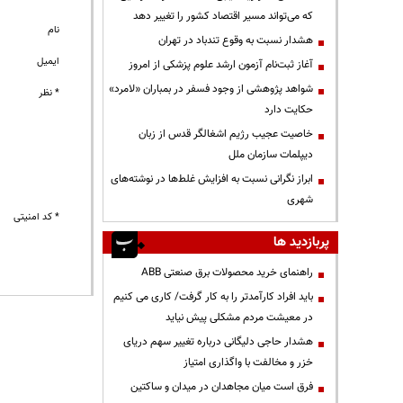
که می‌تواند مسیر اقتصاد کشور را تغییر دهد
نام
هشدار نسبت به وقوع تندباد در تهران
ایمیل
آغاز ثبت‌نام آزمون ارشد علوم پزشکی از امروز
شواهد پژوهشی از وجود فسفر در بمباران «لامرد»
* نظر
حکایت دارد
خاصیت عجیب رژیم اشغالگر قدس از زبان
دیپلمات سازمان ملل
ابراز نگرانی نسبت به افزایش غلط‌ها در نوشته‌های
شهری
* کد امنیتی
پربازدید ها
راهنمای خرید محصولات برق صنعتی ABB
باید افراد کارآمدتر را به کار گرفت/ کاری می کنیم
در معیشت مردم مشکلی پیش نیاید
هشدار حاجی دلیگانی درباره تغییر سهم دریای
خزر و مخالفت با واگذاری امتیاز
فرق است میان مجاهدان در میدان و ساکتین