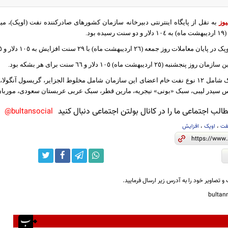
یوز
به نقل از پایگاه اینترنتی دبیرخانه سازمان کشورهای صادرکننده نفت (اوپک)، می
ز جمعه (٢٦ اردیبهشت ماه) با ٢٩ سنت افزایش به ١٠٥ دلار و ٩٥ سنت رسید.
٢٥ اردیبهشت ماه) ١٠٥ دلار و ٦٦ سنت برای هر بشکه بود.
سبد نفت خام اوپک شامل ١٢ نوع نفت خام اعضای این سازمان شامل مخلوط الجزایر، گریسول 
 ‌سیدر لیبی، سبک «بونی» نیجریه، مارین قطر، سبک عربی عربستان سعودی، موربان
لب اجتماعی ما را در کانال بولتن اجتماعی دنبال کنید
bultansocial@
فت
،
اوپک
،
افزایش
و تصاویر خود را به آدرس زیر ارسال فرمایید.
bulta