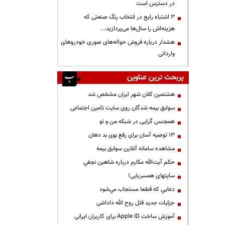
در دسترس است
3 اشتباه رایج در انتخاب رنگ صنعتی که
هزینه‌اش را سال‌ها می‌پردازید...
هشدار درباره فروش حواله‌های صوری خودروهای
وارداتی
پربحث ترین عناوین
هشتمین کلان شهر ایران مشخص شد
سوابق بیمه شدگان روی سایت تامین اجتماعی
همجنس گرایی در شبکه من و تو
13 توصیه آسان برای رفع بوی بد دهان
مشاهده سامانه آنلاين سوابق بیمه
حكم آيت‌الله مكارم درباره شاهين نجفي
سایتهای همسریابی!
دعايي كه قطعا مستجاب مي‌شود
جزئیات جدید قتل روح الله داداشی
آموزش ساخت Apple ID برای کاربران ایرانی