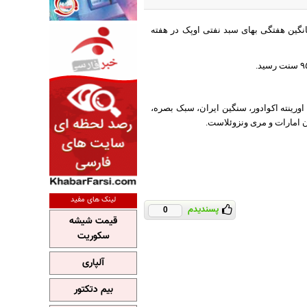
انگین هفتگی بهای سبد نفتی اوپک در هفته
آنگولا، اورینته اکوادور، سنگین ایران، سبک بصره،
 امارات و مری ونزوئلاست.
لینک های مفید
پسندیدم
0
قیمت شیشه
سکوریت
آلپاری
بیم دتکتور