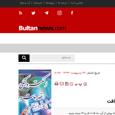
تماس با ما
|
درباره ما
|
پیوندها
|
خبرنامه
|
آب و هوا
تاریخ انتشار:
۲۹ ارديبهشت ۱۳۹۳ - ۱۸:۴۷
‍‍‍ پ
پ