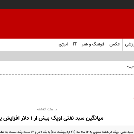
زشی
عکس
فرهنگ و هنر
IT
انرژی
نیم؟
در هفته گذشته
میانگین سبد نفتی اوپک بیش از ١ دلار افزایش یافت
ه (٢٦ اردیبهشت ماه) با یک دلار و ١٧ سنت رشد نسبت به هفته پیش از آن، به ١٠٥ دلار و ١٩ سنت رسید.