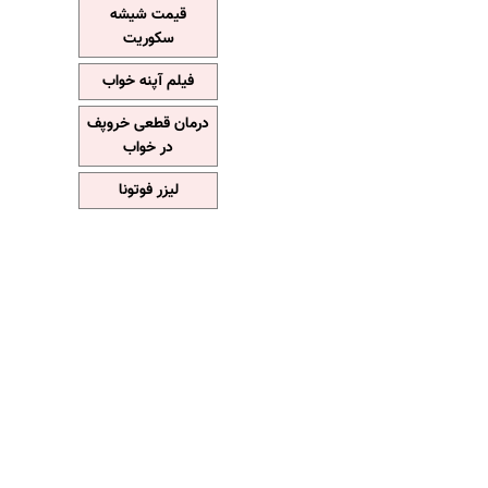
قیمت شیشه
سکوریت
فیلم آپنه خواب
درمان قطعی خروپف
در خواب
لیزر فوتونا