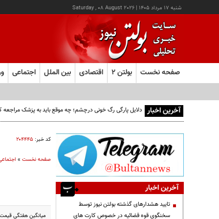
شنبه ۱۷ مرداد ۱۴۰۵
|
Saturday , 08 August 2026
صفحه نخست
بولتن ۲
اقتصادی
بین الملل
اجتماعی
ور
آخرین اخبار
دلایل پارگی رگ خونی درچشم؛ چه موقع باید به پزشک مراجعه ک
کد خبر:
۲۰۴۴۴۵
صفحه نخست
»
اجتماعی
آخرین اخبار
تایید هشدارهای گذشته بولتن نیوز توسط
سخنگوی قوه قضائیه در خصوص کارت های
میانگین هفتگی قیمت سبد نفتی اوپک در هفته منتهی به ١٦ ماه م