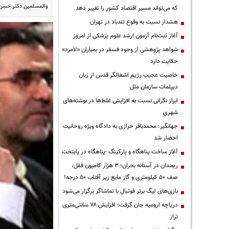
والمسلمین دکتر حسن 
که می‌تواند مسیر اقتصاد کشور را تغییر دهد
هشدار نسبت به وقوع تندباد در تهران
آغاز ثبت‌نام آزمون ارشد علوم پزشکی از امروز
شواهد پژوهشی از وجود فسفر در بمباران «لامرد»
حکایت دارد
خاصیت عجیب رژیم اشغالگر قدس از زبان
دیپلمات سازمان ملل
ابراز نگرانی نسبت به افزایش غلط‌ها در نوشته‌های
شهری
جهانگیر: محمدباقر خرازی به دادگاه ویژه روحانیت
احضار شد
آغاز ساخت پناهگاه و پارکینگ -پناهگاه در پایتخت
ریمـدان در آستانه بحران؛ ۳ هزار کامیون قفل،
صف ۵۰ کیلومتری و گاز مایع زیر آفتاب ۵۰ درجه!
بازی‌های لیگ برتر فوتبال با تماشاگر برگزار می‌شود
دریاچه ارومیه جان گرفت؛ افزایش ۷۸ سانتی‌متری
تراز