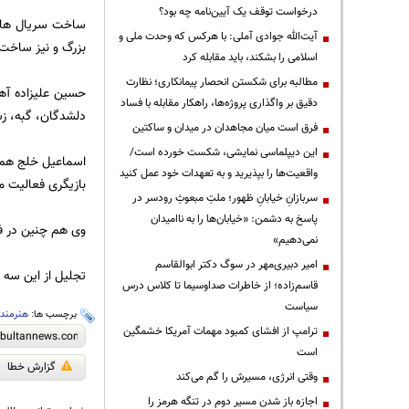
درخواست توقف یک آیین‌نامه چه بود؟
ساخت سریال های 
آیت‌الله جوادی آملی: با هرکس که وحدت ملی و
بزرگ و نیز ساخت 
اسلامی را بشکند، باید مقابله کرد
مطالبه برای شکستن انحصار پیمانکاری؛ نظارت
دقیق بر واگذاری پروژه‌ها، راهکار مقابله با فساد
دلشدگان، گبه، زش
فرق است میان مجاهدان در میدان و ساکتین
این دیپلماسی نمایشی، شکست خورده است/
واقعیت‌ها را بپذیرید و به تعهدات خود عمل کنید
بازیگری فعالیت م
سربازانِ خیابانِ ظهور؛ ملتِ مبعوثِ رودسر در
پاسخ به دشمن: «خیابان‌ها را به ناامیدان
وی هم چنین در فی
نمی‌دهیم»
امیر دبیری‌مهر در سوگ دکتر ابوالقاسم
تجلیل از این سه 
قاسم‌زاده؛ از خاطرات صداوسیما تا کلاس درس
سیاست
برچسب ها:
هنرمند
ترامپ از افشای کمبود مهمات آمریکا خشمگین
است
گزارش خطا
وقتی انرژی، مسیرش را گم می‌کند
اجازه باز شدن مسیر دوم در تنگه هرمز را