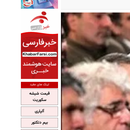
لینک های مفید
قیمت شیشه
سکوریت
آلپاری
بیم دتکتور