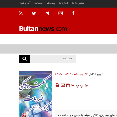
تماس با ما
|
درباره ما
|
پیوندها
|
خبرنامه
|
آب و هوا
تاریخ انتشار:
۲۷ ارديبهشت ۱۳۹۳ - ۲۳:۵۰
‍‍‍ پ
پ
 های موسیقی، تئاتر و سینما با حضور حجت الاسلام