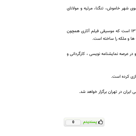
 شهر خاموش، تنگنا، مرثیه و مولانای
حسین علیزاده آهنگ ساز، ردیف دان، پژوهشگر و نوازنده مشهور تار و سه تار ایرانی متولد سال 1330 است که موسیقی فیلم آثاری همچون
ها و ملکه را ساخته است.
ار نویسندگان پیشرو ایران برده می شود، در سال 1315 متولد شده و در عرصه نمایشنامه نویسی ، کارگردانی و
ازی کرده است.
یران در تهران برگزار خواهد شد.
پسندیدم
0