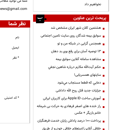
شما می توانید مطالب 
نخواهیم داد
nnews@gmail.com
پربحث ترین عناوین
نظر شما
هشتمین کلان شهر ایران مشخص شد
سوابق بیمه شدگان روی سایت تامین اجتماعی
نام
همجنس گرایی در شبکه من و تو
ایمیل
13 توصیه آسان برای رفع بوی بد دهان
* نظر
مشاهده سامانه آنلاين سوابق بیمه
حكم آيت‌الله مكارم درباره شاهين نجفي
سایتهای همسریابی!
دعايي كه قطعا مستجاب مي‌شود
جزئیات جدید قتل روح الله داداشی
* کد امنیتی
آموزش ساخت Apple ID برای کاربران ایرانی
راز خنده های اصغر فرهادی به حرکت بی شرمانه
خانم بازیگر + عکس
پرداخت ۱۰۰ درصد پاداش پایان خدمت فرهنگیان
خلافی آنلاین/استعلام خلافی خودرو از طریق