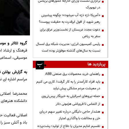
برگزاری نشست وزرای خارجه کشورهای بریکس
در نیویورک
«آمریکا ذرّه ذرّه آب میشود»؛ چگونه پیشبینی
رهبر شهید از افول ابرقدرت به حقیقت پیوست؟
دعوت مجدد عربستان از نخست‌وزیر عراق برای
سفر به ریاض
گروه تئاتر و مو
رئیس کمیسیون انرژی: مدیریت شبکه برق امسال
فرهنگ و ارشاد اس
نسبت به سال‌های گذشته موفق‌تر بوده است
موسیقی، اسماعیل 
پربازدید ها
به گزارش
بولتن ن
راهنمای خرید محصولات برق صنعتی ABB
مراسم اشاره ای 
باید افراد کارآمدتر را به کار گرفت/ کاری می کنیم
در معیشت مردم مشکلی پیش نیاید
حمله نیروهای اسرائیلی به خبرنگار پرس‌تی‌وی
دانشکده هنرهای 
از التماس تا فروپاشی هژمونی دلار
هشدار حاجی دلیگانی درباره تغییر سهم دریای
خزر و مخالفت با واگذاری امتیاز
باد و آتش سبز را
تقسیم غنایم مدیران یا دفاع از تولید؛ پشت‌پرده