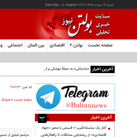
شنبه ۱۷ مرداد ۱۴۰۵
|
Saturday , 08 August 2026
صفحه نخست
بولتن ۲
اقتصادی
بین الملل
اجتماعی
ور
آخرین اخبار
«شادباش» به حملۀ موشکی و فیلمی بدون حجاب؛ روایت تناقض
کد خبر:
۲۰۴۱۲۳
صفحه نخست
»
فرهنگ و
آخرین اخبار
آغاز یک سلسله‌کلیپ ۱۰ قسمتی با محور «جهاد
اقتصادی»؛ از ریشه‌یابی مشکلات تا راهکارهایی
مراسم تجلیل از حسین 