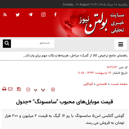
يکشنبه ۱۸ مرداد ۱۴۰۵
|
Sunday , 09 August 2026
از
و
ته
راهنمای جامع ترخیص کالا از گمرک؛ مراحل، هزینه‌ها و نکات مهم برای واردکنندگان
ن
نو
کد خبر:
۲۰۳۱۲۳
تاریخ انتشار:
۱۹ ارديبهشت ۱۳۹۳ - ۱۱:۱۵
صفحه نخست
»
اقتصادی
»
گوناگون
‍‍‍ پ
پ
قیمت‌ موبایل‌های‌ محبوب‌ "سامسونگ" +جدول
گوشی گلکسی اس5 سامسونگ با رم 16 گیگ به قیمت 2 میلیون و 200 هزار
تومان به فروش می رسد.