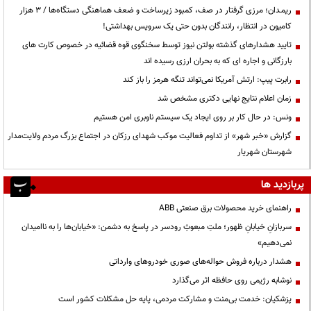
ریمـدان؛ مرزی گرفتار در صف، کمبود زیرساخت و ضعف هماهنگی دستگاه‌ها / ۳ هزار
کامیون در انتظار، رانندگان بدون حتی یک سرویس بهداشتی!
تایید هشدارهای گذشته بولتن نیوز توسط سخنگوی قوه قضائیه در خصوص کارت های
بارزگانی و اجاره ای که به بحران ارزی رسیده اند
رابرت پیپ: ارتش آمریکا نمی‌تواند تنگه هرمز را باز کند
زمان اعلام نتایج نهایی دکتری مشخص شد
ونس: در حال کار بر روی ایجاد یک سیستم ناوبری امن هستیم
گزارش «خبر شهر» از تداوم فعالیت موکب شهدای رزکان در اجتماع بزرگ مردم ولایت‌مدار
شهرستان شهریار
پربازدید ها
راهنمای خرید محصولات برق صنعتی ABB
سربازانِ خیابانِ ظهور؛ ملتِ مبعوثِ رودسر در پاسخ به دشمن: «خیابان‌ها را به ناامیدان
نمی‌دهیم»
هشدار درباره فروش حواله‌های صوری خودروهای وارداتی
نوشابه رژیمی روی حافظه اثر می‌گذارد
پزشکیان: خدمت بی‌منت و مشارکت مردمی، پایه حل مشکلات کشور است