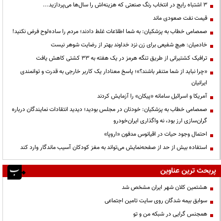
3 اشتباه رایج در انتخاب رنگ صنعتی که هزینه‌اش را سال‌ها می‌پردازید...
قیمت نفت صعودی ماند
صمصامی خطاب به پزشکیان: به شما اطلاعات غلط دادند؛ مردم را ساده‌لوح فرض نکنید!
خادمیان: هیچ شفیعی برای زن نزد خداوند بهتر از رضایت شوهر نیست
ترافیک کشتیرانی از طریق تنگه هرمز در یک هفته به ۳۳ کشتی کاهش یافت
«چرا نباید از شما متنفر باشند؟»؛ پاسخ معنادار یک کاربر خارجی به قدرت و توانمندی
ایرانیان
آمریکا و اسرائیل سامانه «پیکان» را آزمایش کردند
صمصامی خطاب به پزشکیان: خودتان در مجلس بودید؛ دیدید انتقادات نمایندگان درباره
گران‌سازی ارز بود، نه واگذاری ایران‌خودرو
احتمال وجود حیات در اقیانوس مدفون «اروپا»
استفاده بیش از حد از صفحه‌نمایش می‌تواند به مغز کودکان آسیب ماندگار وارد کند
پربحث ترین عناوین
هشتمین کلان شهر ایران مشخص شد
سوابق بیمه شدگان روی سایت تامین اجتماعی
همجنس گرایی در شبکه من و تو