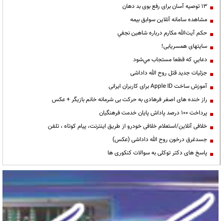
13 توصیه آسان برای رفع بوی بد دهان
مشاهده سامانه آنلاين سوابق بیمه
حكم آيت‌الله مكارم درباره شاهين نجفي
سایتهای همسریابی!
دعايي كه قطعا مستجاب مي‌شود
جزئیات جدید قتل روح الله داداشی
آموزش ساخت Apple ID برای کاربران ایرانی
راز خنده های اصغر فرهادی به حرکت بی شرمانه خانم بازیگر + عکس
پرداخت ۱۰۰ درصد پاداش پایان خدمت فرهنگیان
خلافی آنلاین/استعلام خلافی خودرو از طریق اینترنت، پیام کوتاه ، تلفن
جسدغرق درخون روح الله داداشی (عکس)
پاسخ های دکتر توکلی به سوالات کنکوری ها