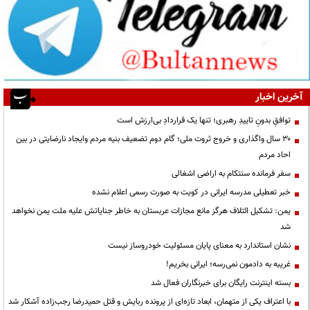
آخرین اخبار
توافقِ بدونِ تاییدِ رهبری؛ تنها یک قراردادِ بی‌ارزش است
۳۰ سال واگذاری و خروج ثروت ملی؛ گام دوم تضعیف بنیه مردم وایجاد نارضایتی در بین
احاد مردم
سفر فرمانده سنتکام به اراضی اشغالی
خبر تعطیلی مدرسه ایرانی در کویت به صورت رسمی اعلام نشده
یمن: تشکیل ائتلاف هرگز مانع مجازات عربستان به خاطر جنایاتش علیه ملت یمن نخواهد
شد
نشان استاندارد به معنای پایان مسئولیت خودروساز نیست
غریبه به دادمون نمی‌رسه؛ ایرانی بخریم!
بسته اینترنت رایگان برای خبرنگاران فعال شد
با اعتراف یکی از متهمان، ابعاد تازه‌ای از پرونده ربایش و قتل حمیدرضا رجب‌زاده آشکار شد