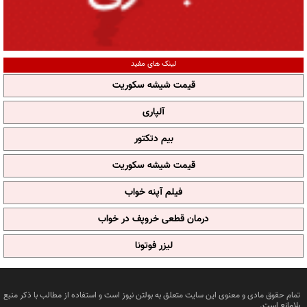
لینک های مفید
قیمت شیشه سکوریت
آلپاری
بیم دتکتور
قیمت شیشه سکوریت
فیلم آپنه خواب
درمان قطعی خروپف در خواب
لیزر فوتونا
تمام حقوق مادی و معنوی این سایت متعلق به بولتن نیوز است و استفاده از مطالب با ذکر منبع
بلامانع است.