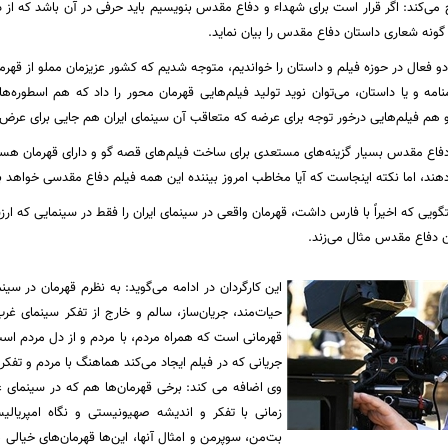
می‌کند: اگر قرار است برای شهداء و دفاع مقدس بنویسیم باید حرفی در آن باشد كه از دل ب
 گونه شعاری داستان دفاع مقدس را بیان نماید
.
دو فعال در حوزه فیلم و داستان را خواندیم، متوجه شدیم که کشور عزیزمان مملو از قهرمان
مه و یا داستان، می‌توان نوید تولید فیلم‌هایی قهرمان محور را داد که هم اسطوره‌ه
و هم فیلم‌هایی درخور توجه برای عرضه که متعاقب آن سینمای ایران هم جایی برای عرض‌ا
دفاع مقدس بسیار گزینه‌های مستعدی برای ساخت فیلم‌های قصه گو و دارای قهرمان هستند و
هند، اما نکته اینجاست که آیا مخاطب امروز بیننده این همه فیلم دفاع مقدسی خواهد ب
گویی که اخیراً با فارس داشت، قهرمان واقعی در سینمای ایران را فقط در سینمایی که ا
ان دفاع مقدس مثال می‌زند.
این کارگردان در ادامه می‌گوید: به نظرم قهرمان در سی
حیات‌مند، جریان‌ساز، سالم و خارج از تفکر سینمای غر
قهرمانی است که همراه مردم، با مردم و از دل مردم اس
جریانی که در فیلم ایجاد می‌کند هماهنگ با مردم و تفک
وی اضافه می کند: برخی قهرمان‌ها هم که در سینمای غرب
زمانی با تفکر و اندیشه صهیونیستی و نگاه امپریال
بت‌من، سوپرمن و امثال آنها، این‌ها قهرمان‌های خیال