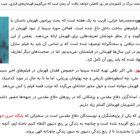
عت بزرگ در کشورمان هر روز کاهش خواهد یافت. آن زمان است که می‌گوییم قهرمان‌های فراری، جیب ها
ون-
محمدرضا خزایی:
قریب به یک هفته است که بحث پیرامون قهرمان داستان یا
ن فیلم‌های ساخت داخل داغ شده است. فعالان حوزه سینما از نبود قهرمان در
یند و از منظر خودشان تعریف‌هایی برای قهرمان ارائه می‌دهند. بعضی از این
ست نیافتی و سختگیرانه توصیف شده است که بر اساس آن باید به فیلم سازان
در این سال‌ها قهرمانی در فیلمشان نمی‌دیدیم. اما در صحبت‌های دیگر تعاریف
اد شده که باید روی آن تأمل کرد.
وز
، علی اکبر ثقفی تهیه کننده سینما
در خصوص فقدان قهرمان در فیلم‌های اخیر سینمای
لی، چه اسطوره‌های تاریخی و چه پهلوانان ورزشی، اما ما تا به حال در مورد کدامیک از
م قهرمان مواجه است و حول محور حادثه‌ای می‌گردد که مرتب قصه فیلم را کش می‌دهد.
، امدادگران دفاع مقدس و پزشکانی که در روزهای دفاع مقدس در جبهه‌ها حضور داشتند
در کشورمان قهرمانان گمنام زیاد داریم.
ز که یكی از پژوهشگران و نویسندگان دفاع مقدس است در سخنرانی که
پایگاه خبری حو
در رنج آفریده شده است و چنانچه به زندگی پر رنج دنیوی اكتفاء كنیم باخته ایم، آنچه
شان را بخشیدند تا از رنج زندگی دنیوی به سوی زندگی جاودانه الهی بروند
.