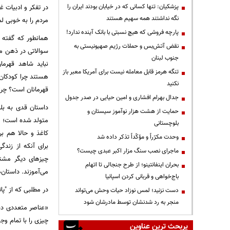
پزشکیان: تنها کسانی که در خیابان بودند ایران را
در تفکر و ادبیات 
نگه نداشتند همه سهیم هستند
مردم را به خوبی لم
پارچه فروشی که هیچ نسبتی با بانک آینده ندارد!
همانطور که گفته 
نقض آتش‌بس و حملات رژیم صهیونیستی به
سوالاتی در ذهن مخ
جنوب لبنان
نباید شاهد قهرما
تنگه هرمز قابل معامله نیست برای آمریکا معبر باز
هستند چرا کودکان 
نکنید
قهرمانان است؟ چرا
جدال بهرام افشاری و امین حیایی در صدر جدول
داستان قدی به بلن
حمایت از هشت هزار نوآموز سیستان و
متولد شده است؛ گا
بلوچستانی
کاغذ و حالا هم بر
وحدت مکرّراً و مؤکّداً تذکر داده شد
برای آنکه از زندگ
ماجرای نصب سنگ مزار اکبر عبدی چیست؟
چیزهای دیگر مشتا
بحران اینفانتینو؛ از طرح جنجالی تا اتهام
می‌آموزند. داستان‌
باج‌خواهی و قربانی کردن اسپانیا
در مطلبی که از "پاتریک نش" در شماره 137مجله فیلم نگار منتشر 
دست نزنید؛ لمس نوزاد حیات وحش می‌تواند
منجر به رد شدنشان توسط مادرشان شود
«عناصر متعددی دس
چیزی را با تمام و
پربحث ترین عناوین