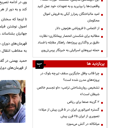
وی در ادامه تصریح 
واقعیت‌ها را بپذیرید و به تعهدات خود عمل کنید
كند و به دور از هر
امید مالباختگان رمزارز آبکی به فروش اموال
تا اینجا که سخنان 
محکومان
اصول نوشتن فیلمنا
از التماس تا فروپاشی هژمونی دلار
جهانیان بشناساند 
مطالبه برای شکستن انحصار پیمانکاری؛ نظارت
دقیق بر واگذاری پروژه‌ها، راهکار مقابله با فساد
قهرمان‌های دوران 
حمله نیروهای اسرائیلی به خبرنگار پرس‌تی‌وی
به مخاطب انتقال د
حمید بهمنی در گفت
پربازدید ها
از قهرمان‌های دور
چرا قالب وافل جایگزین سقف تیرچه بلوک در
پروژه‌های مدرن شده است؟
تشخیص روان‌شناختی ترامپ: «او تجسم خالص
شیطان است!»
۲ گزینه صنعا برای ریاض
گستره امپراتوری ایران در ۵ قرن پیش از میلاد؛
تصویری از ایران ۲۵ قرن پیش
میانکاله در آتش می‌سوزد