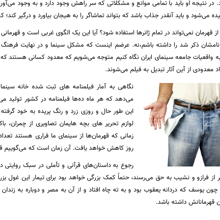
در نتیجه او باید با تمامی موانع و مشکلاتی که سر راهش وجود دارد و به وجود می‌آورند
ده می‌شود و باید آنقدر جذاب باشد که بتواند تماشاگر را به هیجان بیاورد و درگیر کند؛ کس
 از قهرمان نمی‌تواند در تمام ژانرها استفاده شود؟ آیا این یک الگوی غربی است و قهرمانی
ا نامشان ذکر شد را داشته باشم،‌نه. عرضم اینست که مشکل سینما و در نهایت فرهنگ
ه واقعیات جامعه سینمای ایران نگاه کنیم متوجه می‌شویم که معدود کسانی هستند که
اد معدودی از آین آثار تبدیل به فیلم می‌شوند.
نگاهی به آمار فیلمنامه های ثبت شده خانه سینما
می‌دهد که هر ماه ده‌ها فیلمنامه در کشور تولید می
این طور حال و روزی زرد و رنگ پریده به خود گرفته 
لوازم تحریر های بچه هایمان تصاویری از چمران، باک
زمانی که قهرمان‌ها از سینمای ما فراری هستند تعد
روز کاهش خواهد یافت. آن زمان است که می‌گوییم قهر
رجوع به داستان‌های قرآنی و تأملی در سبک روایتی دا
 از فرازو و نشیب به حق می‌رسند، حتماً کمک بزرگی خواهد بود برای تیمار این غول بزرگ
ی چون یوسف که دردانه یعقوب بود و به ته چاه افتاد و از آن به مصر و دوباره به زندان
ن قهرمانانش داشته باشد.