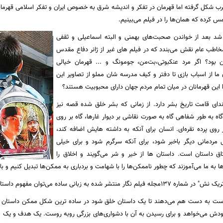
غرب شکل گرفته اما قهرمان در تفکر و اندیشه شرق به خصوص ایران و تفکر اسلامی قهر
س کرده که همان‌ها را در فیلم می‌بینیم
.
شد بعد از خواندن صحبت‌های بهمنی و البته اسماعیلی و ثقفی
اطب عام نقش می‌بندد که در فیلم های غیر از ژانر دفاع مقدس
ن بود؟ اگر مرد عنکبوتی،‌بت‌من، جومونگ و ... قهرمان خیالی
ما از اسباب بازی تا دفتر و کیف مدرسه شان مملو از تصاویر این
 این قهرمانان در میان تمام مردم جهان دارای محبوبیت هستند؟
دای قامت تاریخ بشر دارد. از زمانی که بشر خلق شده قصه نیز
ه به طور شفاهی گاه به صورت نقاشی بر دیوار غارها، گاه بر روی
 روی پرده نقره‌ای. انسان برای آنکه به داشته هایش اضافه کند،
ی مردمانی دیگر باخبر شود، برای آنکه سرگرم شود و برای خیلی
ق داستان است. داستان ها از خیر و شر می‌گویند و اخلاق را
ها به ما می‌آموزند که چطور ناممکن‌ها را با شهامت و بردباری به ممکن‌ها تبدیل کنیم و با 
شده به زبانی ساده می‌توان مفهوم داستان و قهرمان داستان را دریافت.
ت به دست هم می‌دهند تا یک داستان خلق شود در ساده ترین شکل ممکن داستان م
جودش می‌خواهد و برای رسیدن به آن با دشواری‌های بزرگی روبه روست. یک هدف و یک 