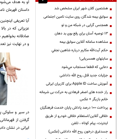
او به هدف می‌شود. 
هشتمین کلان شهر ایران مشخص شد
داستان قهرمان نامی
سوابق بیمه شدگان روی سایت تامین اجتماعی
آیا تعریفی اینچنین
همجنس گرایی در شبکه من و تو
عزیزانی که در بال
13 توصیه آسان برای رفع بوی بد دهان
صادقانه بخواهیم ب
مشاهده سامانه آنلاين سوابق بیمه
و در نهایت نیز تعد
حكم آيت‌الله مكارم درباره شاهين نجفي
سایتهای همسریابی!
دعايي كه قطعا مستجاب مي‌شود
جزئیات جدید قتل روح الله داداشی
آموزش ساخت Apple ID برای کاربران ایرانی
راز خنده های اصغر فرهادی به حرکت بی شرمانه
خانم بازیگر + عکس
پرداخت ۱۰۰ درصد پاداش پایان خدمت فرهنگیان
در سیر و سلوکی پر
خلافی آنلاین/استعلام خلافی خودرو از طریق
گرفتن از قهرمانان
اینترنت، پیام کوتاه ، تلفن
ایرانی در نشان داد
جسدغرق درخون روح الله داداشی (عکس)