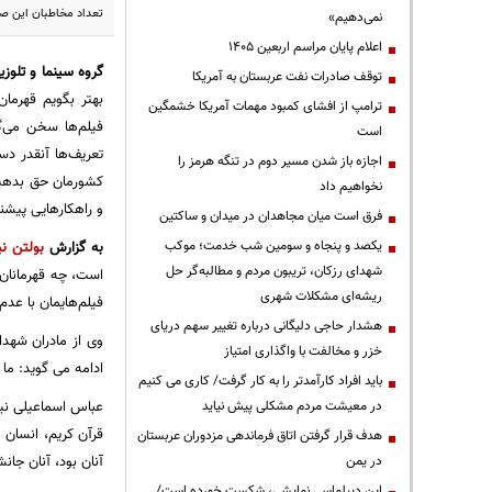
تعداد مخاطبان این صن
نمی‌دهیم»
اعلام پایان مراسم اربعین ۱۴۰۵
گروه سینما و تلوزی
توقف صادرات نفت عربستان به آمریکا
بهتر بگویم قهرما
ترامپ از افشای کمبود مهمات آمریکا خشمگین
فیلم‌ها سخن می‌گو
است
تعریف‌ها آنقدر د
اجازه باز شدن مسیر دوم در تنگه هرمز را
کشورمان حق بدهیم 
نخواهیم داد
و راهکارهایی پیشنه
فرق است میان مجاهدان در میدان و ساکتین
یکصد و پنجاه و سومین شب خدمت؛ موکب
به گزارش
بولتن نی
شهدای رزکان، تریبون مردم و مطالبه‌گر حل
است، چه قهرمانان م
ریشه‌ای مشکلات شهری
فیلم‌هایمان با عد
هشدار حاجی دلیگانی درباره تغییر سهم دریای
وی از مادران شهدا
خزر و مخالفت با واگذاری امتیاز
ادامه می گوید: ما 
باید افراد کارآمدتر را به کار گرفت/ کاری می کنیم
عباس اسماعیلی نی
در معیشت مردم مشکلی پیش نیاید
قرآن كریم، انسان 
هدف قرار گرفتن اتاق‌ فرماندهی مزدوران عربستان
آنان بود، آنان جان
در یمن
این دیپلماسی نمایشی، شکست خورده است/