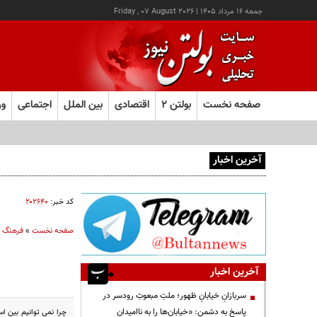
جمعه ۱۶ مرداد ۱۴۰۵
|
Friday , 07 August 2026
صفحه نخست
بولتن ۲
اقتصادی
بین الملل
اجتماعی
ور
آخرین اخبار
یک اتفاق عجیب در «لوور»
کد خبر:
۲۰۲۶۴۰
صفحه نخست
»
فرهنگ و
آخرین اخبار
سربازانِ خیابانِ ظهور؛ ملتِ مبعوثِ رودسر در
پاسخ به دشمن: «خیابان‌ها را به ناامیدان
چرا نمی توانیم بین اس