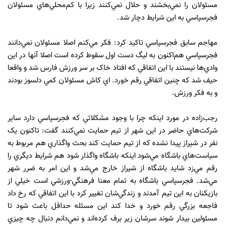
مسئولان را نمي‌بخشند و حلال نمي‌کنند زيرا با کم‌محلي‌هاي مسئولان
فجرسپاسي به اين شرايط دچار شد.
مهاجم سابق فجرسپاسي تاکيد کرد: فکر مي‌کنم اصلا مسئولان نمي‌دانند
فجرسپاسي هم‌اکنون به ليگ دست اول سقوط کرده است اصلا آنها در اين
وادي‌ها نيستند با اين اتفاقي که افتاد خاک بر سر ورزش فارس شد و واقعا
حيف شد که چنين اتفاقي رقم خورد. اي کاش مسئولان کمي دلسوز بودند
و به فکر ورزش.
رجب‌زاده در مورد اينکه چرا با وجود مشکلاتي که فجرسپاسي دارد ساير
شرکت‌هاي حاضر در اين شهر از تيم حمايت نمي‌کنند گفت: تاکنون يک
نفر در شيراز پيدا نشده که از تيم حمايت کند بحث واگذاري هم مربوط به
سياست‌هاي باشگاه مي‌شود اينکه باشگاه واگذار شود هم شرايط ديگري را
رقم مي‌زد شايد باشگاه از شيراز خارج مي‌شد و اين امر به ضرر شهر
مي‌شد. فجرسپاسي باشگاه به تمام معنا فرهنگي-ورزشي است خيلي از
بازيکنان به اين تيم آمدند و زندگي‌شان تغيير کرد با اين اتفاقي که رخ داد
فاجعه بزرگي رقم خورد و خدا کند اين مسئله حداقل باعث شود تا
مسئولين بيدار شوند سرشان زير برف کرده‌اند و نمي‌دانم دنبال چه چيزي