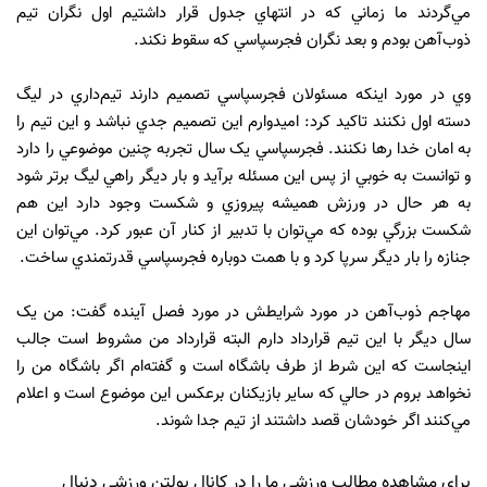
مي‌گردند ما زماني که در انتهاي جدول قرار داشتيم اول نگران تيم
ذوب‌آهن بودم و بعد نگران فجرسپاسي که سقوط نکند.
وي در مورد اينکه مسئولان فجرسپاسي تصميم دارند تيم‌داري در ليگ
دسته اول نکنند تاکيد کرد: اميدوارم اين تصميم جدي نباشد و اين تيم را
به امان خدا رها نکنند. فجرسپاسي يک سال تجربه چنين موضوعي را دارد
و توانست به خوبي از پس اين مسئله برآيد و بار ديگر راهي ليگ برتر شود
به هر حال در ورزش هميشه پيروزي و شکست وجود دارد اين هم
شکست بزرگي بوده که مي‌توان با تدبير از کنار آن عبور کرد. مي‌توان اين
جنازه را بار ديگر سرپا کرد و با همت دوباره فجرسپاسي قدرتمندي ساخت.
مهاجم ذوب‌آهن در مورد شرايطش در مورد فصل آينده گفت: من يک
سال ديگر با اين تيم قرارداد دارم البته قرارداد من مشروط است جالب
اينجاست که اين شرط از طرف باشگاه است و گفته‌ام اگر باشگاه من را
نخواهد بروم در حالي که ساير بازيکنان برعکس اين موضوع است و اعلام
مي‌کنند اگر خودشان قصد داشتند از تيم جدا شوند.
برای مشاهده مطالب ورزشی ما را در کانال بولتن ورزشی دنبال