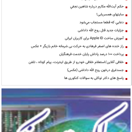
حكم آيت‌الله مكارم درباره شاهين نجفي
سایتهای همسریابی!
دعايي كه قطعا مستجاب مي‌شود
جزئیات جدید قتل روح الله داداشی
آموزش ساخت Apple ID برای کاربران ایرانی
راز خنده های اصغر فرهادی به حرکت بی شرمانه خانم بازیگر + عکس
پرداخت ۱۰۰ درصد پاداش پایان خدمت فرهنگیان
خلافی آنلاین/استعلام خلافی خودرو از طریق اینترنت، پیام کوتاه ، تلفن
جسدغرق درخون روح الله داداشی (عکس)
پاسخ های دکتر توکلی به سوالات کنکوری ها