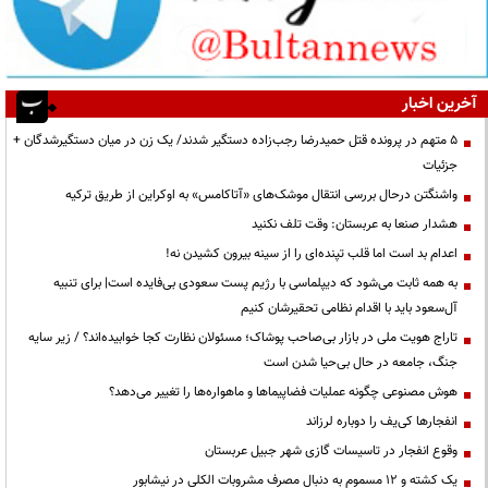
آخرین اخبار
۵ متهم در پرونده قتل حمیدرضا رجب‌زاده دستگیر شدند/ یک زن در میان دستگیرشدگان +
جزئیات
واشنگتن درحال بررسی انتقال موشک‌های «آتاکامس» به اوکراین از طریق ترکیه
هشدار صنعا به عربستان: وقت تلف نکنید
اعدام بد است اما قلب تپنده‌ای را از سینه بیرون کشیدن نه!
به همه ثابت می‌شود که دیپلماسی با رژیم پست سعودی بی‌فایده است| برای تنبیه
آل‌سعود باید با اقدام نظامی تحقیرشان کنیم
تاراج هویت ملی در بازار بی‌صاحب پوشاک؛ مسئولان نظارت کجا خوابیده‌اند؟ / زیر سایه
جنگ، جامعه در حال بی‌حیا شدن است
هوش مصنوعی چگونه عملیات فضاپیماها و ماهواره‌ها را تغییر می‌دهد؟
انفجارها کی‌یف را دوباره لرزاند
وقوع انفجار در تاسیسات گازی شهر جبیل عربستان
یک کشته و ۱۲ مسموم به دنبال مصرف مشروبات الکلی در نیشابور