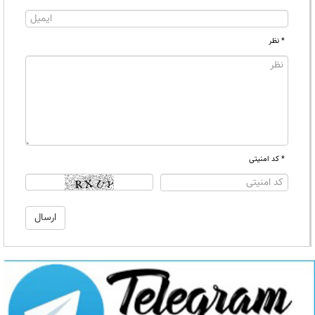
* نظر
* کد امنیتی