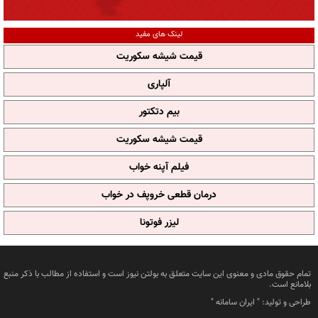
لینک های مفید
قیمت شیشه سکوریت
آلپاری
بیم دتکتور
قیمت شیشه سکوریت
فیلم آپنه خواب
درمان قطعی خروپف در خواب
لیزر فوتونا
تمام حقوق مادی و معنوی این سایت متعلق به بولتن نیوز است و استفاده از مطالب با ذکر منبع
بلامانع است.
طراحی و تولید: "
ایران سامانه
"