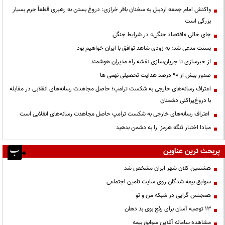
واکنش امام جمعه اردبیل به سخنان باقر خرازی: دروغ بستن به رهبری قطعاً جرم بسیار
بزرگی است
جای خالی «اقتصاد جنگی» در شرایط جنگی
بسنت مدعی شد: به زودی شاهد توافق با ایران خواهیم بود
از خبرسازی تا جریان‌سازی نقشه راه مدیران هوشمند
صدور بیش از ۹۰ درصد هدایت تحصیلی نهمی ها
اعتراف رسانه‌های خارجی به شکست ترامپ؛ حاصل مجاهدت رسانه‌های انقلابی در مقابله
با دروغ‌پراکنی دشمنان
اعتراف رسانه‌های خارجی به شکست ترامپ حاصل مجاهدت رسانه‌های انقلابی است
مبادا اختیار تنگه هرمز را به دشمن بدهید
پربحث ترین عناوین
هشتمین کلان شهر ایران مشخص شد
سوابق بیمه شدگان روی سایت تامین اجتماعی
همجنس گرایی در شبکه من و تو
13 توصیه آسان برای رفع بوی بد دهان
مشاهده سامانه آنلاين سوابق بیمه