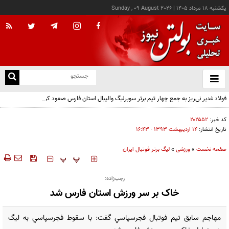
يکشنبه ۱۸ مرداد ۱۴۰۵
|
Sunday , 09 August 2026
از
و
ته
فولاد غدیر نی‌ریز به جمع چهار تیم برتر سوپرلیگ والیبال استان فارس صعود کرد
ن
نو
کد خبر:
۲۰۲۵۵۲
تاریخ انتشار:
۱۴ ارديبهشت ۱۳۹۳ - ۱۶:۴۳
صفحه نخست
»
ورزشی
»
لیگ برتر فوتبال ایران
‍‍‍ پ
پ
رجب‌زاده:
خاک بر سر ورزش استان فارس شد
مهاجم سابق تيم فوتبال فجرسپاسي گفت: با سقوط فجرسپاسي به ليگ