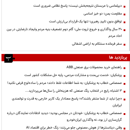
دیپلماسی با عربستان نتیجه‌بخش نیست؛ پاسخ نظامی ضروری است
مقاومت یمن؛ دو خیز اساسی
توافقِ بدونِ تاییدِ رهبری؛ تنها یک قراردادِ بی‌ارزش است
۳۰ سال واگذاری و خروج ثروت ملی؛ گام دوم تضعیف بنیه مردم وایجاد نارضایتی در بین
احاد مردم
سفر فرمانده سنتکام به اراضی اشغالی
پربازدید ها
راهنمای خرید محصولات برق صنعتی ABB
پزشکیان: خدمت بی‌منت و مشارکت مردمی، پایه حل مشکلات کشور است
صمصامی خطاب به پزشکیان: به شما اطلاعات غلط دادند؛ مردم را ساده‌لوح فرض نکنید!
3 اشتباه رایج در انتخاب رنگ صنعتی که هزینه‌اش را سال‌ها می‌پردازید...
«چرا نباید از شما متنفر باشند؟»؛ پاسخ معنادار یک کاربر خارجی به قدرت و توانمندی
ایرانیان
صمصامی خطاب به پزشکیان: خودتان در مجلس بودید؛ دیدید انتقادات نمایندگان درباره
گران‌سازی ارز بود، نه واگذاری ایران‌خودرو
وقتی دیتاسنترها از هوش مصنوعی جلو می‌زنند؛ زنگ خطر برای اقتصاد AI