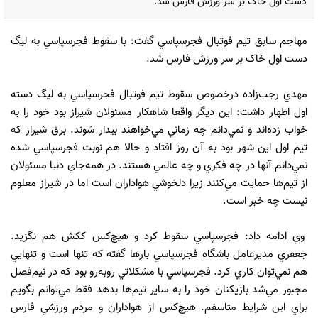
دست اول خاک بر سر ورزش فارس شد.
مهاجم سابق تيم فوتبال فجرسپاسي گفت: با سقوط فجرسپاسي به ليگ
دست اول خاک بر سر ورزش فارس شد.
مهدي رجب‌زاده درخصوص سقوط تيم فوتبال فجرسپاسي به ليگ دسته
اول اظهار داشت: اين ديگر واقعا شاهکار مسئولان شيراز بود خود را به
خواب زده‌اند و نمي‌دانم چه زماني مي‌خواهند بيدار شوند. برق شيراز که
تيم اول اين شهر بود به آن روز افتاد و حالا هم نوبت فجرسپاسي شده
نمي‌دانم آنها در چه فکري و چه عالمي هستند. در همه‌جاي دنيا مسئولان
از تيم‌ها حمايت مي‌کنند زيرا دلخوشي هواداران است اما در شيراز معلوم
نيست چه خبر است.
وي ادامه داد: فجرسپاسي سقوط کرد و هيچ‌کس ککش هم نگزيد.
جعفري مديرعامل باشگاه فجرسپاسي بارها گفته که تنها است و تنهايي
هم نمي‌توان کاري کرد. فجرسپاسي با مشکلاتي روبه‌رو بود که در نيم‌فصل
مجبور مي‌شد بازيکنان خود را به ساير تيم‌ها بدهد فقط مي‌توانم بگويم
براي اين شرايط متاسفم. هيچ‌کس از هواداران و مردم ورزشي فارس