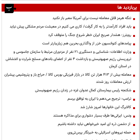
پربازدید ها
تنگه هرمز قابل معامله نیست برای آمریکا معبر باز نکنید
باید افراد کارآمدتر را به کار گرفت/ کاری می کنیم در معیشت مردم مشکلی پیش نیاید
رویترز: هشدار صریح ایران خطر شروع جنگ را متوقف کرد
پیامدهای کنوانسیون خزر از واگذاری بحرین هم زیان‌بارتر است
وزارت اطلاعات: شناسایی و دستگیری ۲۱ نفر از مزدوران مرتبط با سازمان جاسوسی و
تروریستی رژیم صهیونیستی و بازداشت ۴ نفر از اعضای باندهای مسلح شرارت و اغتشاش
در استان کرمان
معامله بیش از ۴۱۳ هزار تن کالا در بازار فیزیکی بورس کالا / حراج باز و پتروشیمی پیشران
ارزش معاملات روز شدند
شکنجه رئیس بیمارستان کمال عدوان غزه در زندان رژیم صهیونیستی
ترامپ: ترجیح می‌دهم با ایران به توافق برسم
کالابرگ این خانوارها امروز شارژ شد
ونس: ایرانی‌ها طرف بسیار دشواری برای مذاکره هستند
از دشمن ذره ای امید خیرخواهی نباید داشته باشیم
حمله نیروهای اسرائیلی به خبرنگار پرس‌تی‌وی