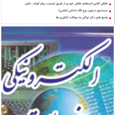
خلافی آنلاین/استعلام خلافی خودرو از طریق اینترنت، پیام کوتاه ، تلفن
جسدغرق درخون روح الله داداشی (عکس)
پاسخ های دکتر توکلی به سوالات کنکوری ها