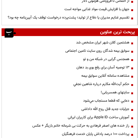
از التماس تا فروپاشی هژمونی دلار
جهان با افزایش قیمت مواد غذایی مواجه است
تقسیم غنایم مدیران یا دفاع از تولید؛ پشت‌پرده درخواست توقف یک آیین‌نامه چه بود؟
پربحث ترین عناوین
هشتمین کلان شهر ایران مشخص شد
سوابق بیمه شدگان روی سایت تامین اجتماعی
همجنس گرایی در شبکه من و تو
13 توصیه آسان برای رفع بوی بد دهان
مشاهده سامانه آنلاين سوابق بیمه
حكم آيت‌الله مكارم درباره شاهين نجفي
سایتهای همسریابی!
دعايي كه قطعا مستجاب مي‌شود
جزئیات جدید قتل روح الله داداشی
آموزش ساخت Apple ID برای کاربران ایرانی
راز خنده های اصغر فرهادی به حرکت بی شرمانه خانم بازیگر + عکس
پرداخت ۱۰۰ درصد پاداش پایان خدمت فرهنگیان