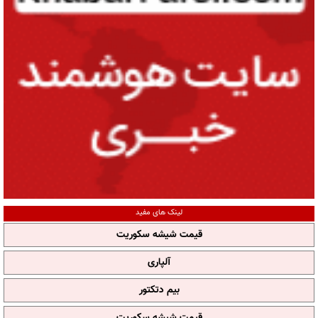
لینک های مفید
قیمت شیشه سکوریت
آلپاری
بیم دتکتور