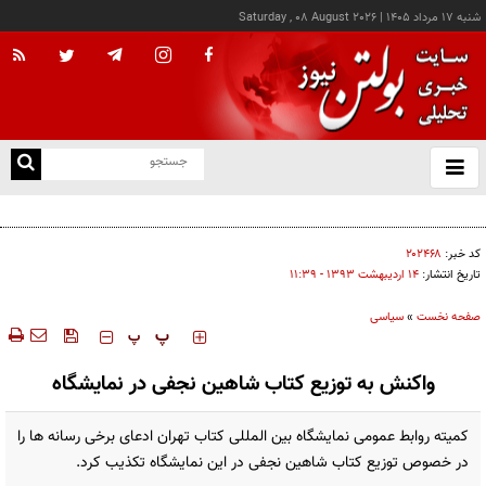
شنبه ۱۷ مرداد ۱۴۰۵
|
Saturday , 08 August 2026
از
و
ته
پزشکیان: خدمت بی‌منت و مشارکت مردمی، پایه حل مشکلات کشور است
ن
نو
کد خبر:
۲۰۲۴۶۸
تاریخ انتشار:
۱۴ ارديبهشت ۱۳۹۳ - ۱۱:۳۹
صفحه نخست
»
سیاسی
‍‍‍ پ
پ
واکنش به توزیع کتاب شاهین نجفی در نمایشگاه
کمیته روابط عمومی نمایشگاه بین المللی کتاب تهران ادعای برخی رسانه ها را
در خصوص توزیع کتاب شاهین نجفی در این نمایشگاه تکذیب کرد.