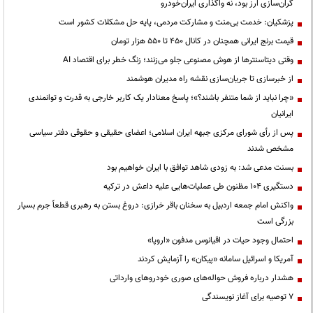
گران‌سازی ارز بود، نه واگذاری ایران‌خودرو
پزشکیان: خدمت بی‌منت و مشارکت مردمی، پایه حل مشکلات کشور است
قیمت‌ برنج ایرانی همچنان در کانال ۴۵۰ تا ۵۵۰ هزار تومان
وقتی دیتاسنترها از هوش مصنوعی جلو می‌زنند؛ زنگ خطر برای اقتصاد AI
از خبرسازی تا جریان‌سازی نقشه راه مدیران هوشمند
«چرا نباید از شما متنفر باشند؟»؛ پاسخ معنادار یک کاربر خارجی به قدرت و توانمندی
ایرانیان
پس از رأی شورای مرکزی جبهه ایران اسلامی؛ اعضای حقیقی و حقوقی دفتر سیاسی
مشخص شدند
بسنت مدعی شد: به زودی شاهد توافق با ایران خواهیم بود
دستگیری ۱۰۴ مظنون طی عملیات‌هایی علیه داعش در ترکیه
واکنش امام جمعه اردبیل به سخنان باقر خرازی: دروغ بستن به رهبری قطعاً جرم بسیار
بزرگی است
احتمال وجود حیات در اقیانوس مدفون «اروپا»
آمریکا و اسرائیل سامانه «پیکان» را آزمایش کردند
هشدار درباره فروش حواله‌های صوری خودروهای وارداتی
۷ توصیه برای آغاز نویسندگی