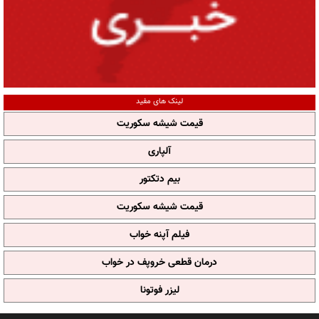
لینک های مفید
قیمت شیشه سکوریت
آلپاری
بیم دتکتور
قیمت شیشه سکوریت
فیلم آپنه خواب
درمان قطعی خروپف در خواب
لیزر فوتونا