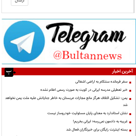
آخرین اخبار
سفر فرمانده سنتکام به اراضی اشغالی
خبر تعطیلی مدرسه ایرانی در کویت به صورت رسمی اعلام نشده
یمن: تشکیل ائتلاف هرگز مانع مجازات عربستان به خاطر جنایاتش علیه ملت یمن نخواهد
شد
نشان استاندارد به معنای پایان مسئولیت خودروساز نیست
غریبه به دادمون نمی‌رسه؛ ایرانی بخریم!
بسته اینترنت رایگان برای خبرنگاران فعال شد