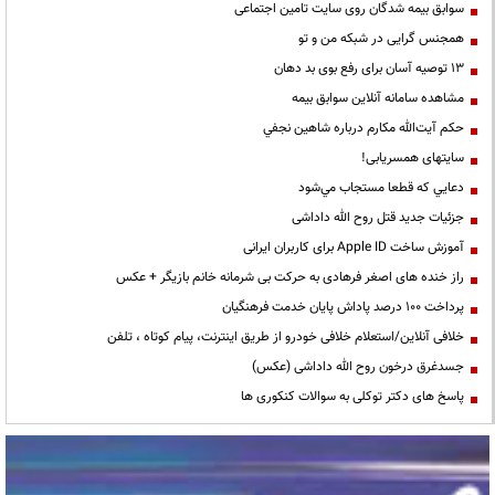
سوابق بیمه شدگان روی سایت تامین اجتماعی
همجنس گرایی در شبکه من و تو
13 توصیه آسان برای رفع بوی بد دهان
مشاهده سامانه آنلاين سوابق بیمه
حكم آيت‌الله مكارم درباره شاهين نجفي
سایتهای همسریابی!
دعايي كه قطعا مستجاب مي‌شود
جزئیات جدید قتل روح الله داداشی
آموزش ساخت Apple ID برای کاربران ایرانی
راز خنده های اصغر فرهادی به حرکت بی شرمانه خانم بازیگر + عکس
پرداخت ۱۰۰ درصد پاداش پایان خدمت فرهنگیان
خلافی آنلاین/استعلام خلافی خودرو از طریق اینترنت، پیام کوتاه ، تلفن
جسدغرق درخون روح الله داداشی (عکس)
پاسخ های دکتر توکلی به سوالات کنکوری ها