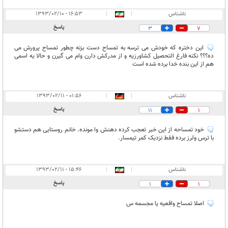
ناشناس
|
|
۱۶:۵۳ - ۱۳۹۳/۰۲/۱۰
پاسخ
3
7
این دختره که خودش می ترسه به تمساح دست بزنه چطور تمساح پرورش می
ده؟؟؟ نکنه فارغ التحصیل کشاورزیه و از مدرکش دارن وام می گیرن و حالا یه اسمی
هم از این بنده خدا برده شده است
ناشناس
|
|
۰۱:۵۶ - ۱۳۹۳/۰۲/۱۱
پاسخ
11
1
خود تمساحه از این خبر تعجب کرده دهنش وا مونده. خانم روستایی هم دستشو
با ترس ولرز برده فقط نزدیک کمر تیمسار.
ناشناس
|
|
۱۵:۴۶ - ۱۳۹۳/۰۲/۱۱
پاسخ
1
1
اصلا تمساح واقعیه یا مجسمه س