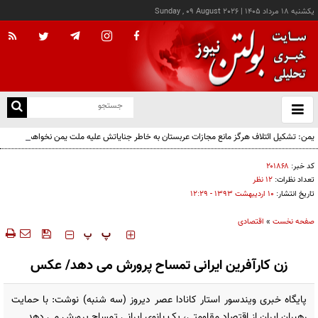
يکشنبه ۱۸ مرداد ۱۴۰۵
|
Sunday , 09 August 2026
از
و
ته
یمن: تشکیل ائتلاف هرگز مانع مجازات عربستان به خاطر جنایاتش علیه ملت یمن نخواهد شد
ن
نو
کد خبر:
۲۰۱۸۶۸
تعداد نظرات:
۱۲ نظر
تاریخ انتشار:
۱۰ ارديبهشت ۱۳۹۳ - ۱۲:۲۹
صفحه نخست
»
اقتصادی
‍‍‍ پ
پ
زن کارآفرین ایرانی تمساح پرورش می دهد/ عکس
پایگاه خبری ویندسور استار کانادا عصر دیروز (سه شنبه) نوشت: با حمایت
رهبران ایران از اقتصاد مقاومتی، یک بانوی ایرانی تمساح پرورش می دهد.