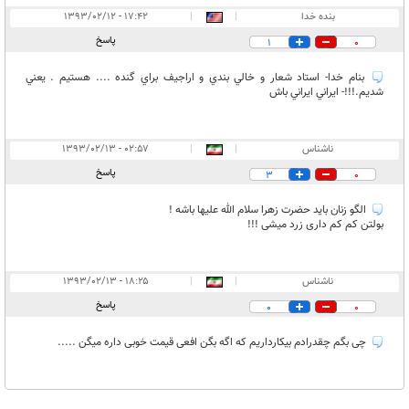
بنده خدا
|
|
۱۷:۴۲ - ۱۳۹۳/۰۲/۱۲
پاسخ
1
0
بنام خدا- استاد شعار و خالي بندي و اراجيف براي گنده .... هستيم . يعني
شديم.!!!- ايراني ايراني باش
ناشناس
|
|
۰۲:۵۷ - ۱۳۹۳/۰۲/۱۳
پاسخ
3
0
الگو زنان باید حضرت زهرا سلام الله علیها باشه !
بولتن کم کم داری زرد میشی !!!
ناشناس
|
|
۱۸:۲۵ - ۱۳۹۳/۰۲/۱۳
پاسخ
0
0
چی بگم چقدرادم بیکارداریم که اگه بگن افعی قیمت خوبی داره میگن .....