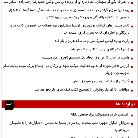
با اعتراف یکی از متهمان، ابعاد تازه‌ای از پرونده ربایش و قتل حمیدرضا رجب‌زاده آشکار شد
ریمـدان؛ مرزی گرفتار در صف، کمبود زیرساخت و ضعف هماهنگی دستگاه‌ها / ۳ هزار
کامیون در انتظار، رانندگان بدون حتی یک سرویس بهداشتی!
تایید هشدارهای گذشته بولتن نیوز توسط سخنگوی قوه قضائیه در خصوص کارت های
بارزگانی و اجاره ای که به بحران ارزی رسیده اند
رابرت پیپ: ارتش آمریکا نمی‌تواند تنگه هرمز را باز کند
زمان اعلام نتایج نهایی دکتری مشخص شد
ونس: در حال کار بر روی ایجاد یک سیستم ناوبری امن هستیم
گزارش «خبر شهر» از تداوم فعالیت موکب شهدای رزکان در اجتماع بزرگ مردم ولایت‌مدار
شهرستان شهریار
گزارشی از حادثه دریایی در سواحل عمان
ذوالقدر: تا آمریکا رفتارش را تصحیح نکند، تنگه هرمز باز نخواهد شد
پربازدید ها
راهنمای خرید محصولات برق صنعتی ABB
سربازانِ خیابانِ ظهور؛ ملتِ مبعوثِ رودسر در پاسخ به دشمن: «خیابان‌ها را به ناامیدان
نمی‌دهیم»