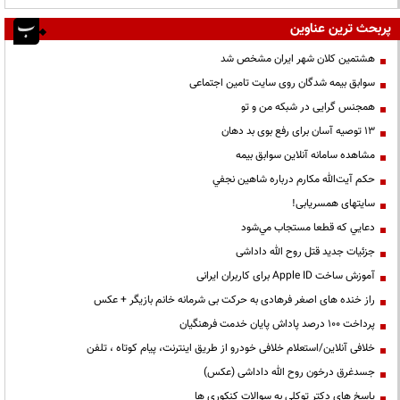
پربحث ترین عناوین
هشتمین کلان شهر ایران مشخص شد
سوابق بیمه شدگان روی سایت تامین اجتماعی
همجنس گرایی در شبکه من و تو
13 توصیه آسان برای رفع بوی بد دهان
مشاهده سامانه آنلاين سوابق بیمه
حكم آيت‌الله مكارم درباره شاهين نجفي
سایتهای همسریابی!
دعايي كه قطعا مستجاب مي‌شود
جزئیات جدید قتل روح الله داداشی
آموزش ساخت Apple ID برای کاربران ایرانی
راز خنده های اصغر فرهادی به حرکت بی شرمانه خانم بازیگر + عکس
پرداخت ۱۰۰ درصد پاداش پایان خدمت فرهنگیان
خلافی آنلاین/استعلام خلافی خودرو از طریق اینترنت، پیام کوتاه ، تلفن
جسدغرق درخون روح الله داداشی (عکس)
پاسخ های دکتر توکلی به سوالات کنکوری ها