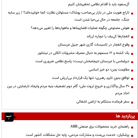
آل‌سعود باید با اقدام نظامی تحقیرشان کنیم
تاراج هویت ملی در بازار بی‌صاحب پوشاک؛ مسئولان نظارت کجا خوابیده‌اند؟ / زیر سایه
جنگ، جامعه در حال بی‌حیا شدن است
هوش مصنوعی چگونه عملیات فضاپیماها و ماهواره‌ها را تغییر می‌دهد؟
انفجارها کی‌یف را دوباره لرزاند
وقوع انفجار در تاسیسات گازی شهر جبیل عربستان
یک کشته و ۱۲ مسموم به دنبال مصرف مشروبات الکلی در نیشابور
دیپلماسی با عربستان نتیجه‌بخش نیست؛ پاسخ نظامی ضروری است
مقاومت یمن؛ دو خیز اساسی
توافقِ بدونِ تاییدِ رهبری؛ تنها یک قراردادِ بی‌ارزش است
۳۰ سال واگذاری و خروج ثروت ملی؛ گام دوم تضعیف بنیه مردم وایجاد نارضایتی در بین
احاد مردم
سفر فرمانده سنتکام به اراضی اشغالی
پربازدید ها
راهنمای خرید محصولات برق صنعتی ABB
پزشکیان: خدمت بی‌منت و مشارکت مردمی، پایه حل مشکلات کشور است