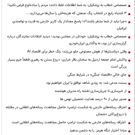
صمصامی خطاب به پزشکیان: به شما اطلاعات غلط دادند؛ مردم را ساده‌لوح فرض نکنید!
3 اشتباه رایج در انتخاب رنگ صنعتی که هزینه‌اش را سال‌ها می‌پردازید...
«چرا نباید از شما متنفر باشند؟»؛ پاسخ معنادار یک کاربر خارجی به قدرت و توانمندی
ایرانیان
صمصامی خطاب به پزشکیان: خودتان در مجلس بودید؛ دیدید انتقادات نمایندگان درباره
گران‌سازی ارز بود، نه واگذاری ایران‌خودرو
وقتی دیتاسنترها از هوش مصنوعی جلو می‌زنند؛ زنگ خطر برای اقتصاد AI
واکنش امام جمعه اردبیل به سخنان باقر خرازی: دروغ بستن به رهبری قطعاً جرم بسیار
بزرگی است
جای خالی «اقتصاد جنگی» در شرایط جنگی
بسنت مدعی شد: به زودی شاهد توافق با ایران خواهیم بود
از خبرسازی تا جریان‌سازی نقشه راه مدیران هوشمند
صدور بیش از ۹۰ درصد هدایت تحصیلی نهمی ها
اعتراف رسانه‌های خارجی به شکست ترامپ؛ حاصل مجاهدت رسانه‌های انقلابی در مقابله
با دروغ‌پراکنی دشمنان
اعتراف رسانه‌های خارجی به شکست ترامپ حاصل مجاهدت رسانه‌های انقلابی است
مبادا اختیار تنگه هرمز را به دشمن بدهید