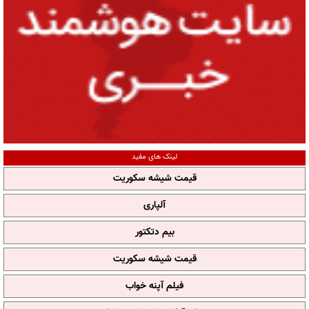
لینک های مفید
قیمت شیشه سکوریت
آلپاری
بیم دتکتور
قیمت شیشه سکوریت
فیلم آپنه خواب