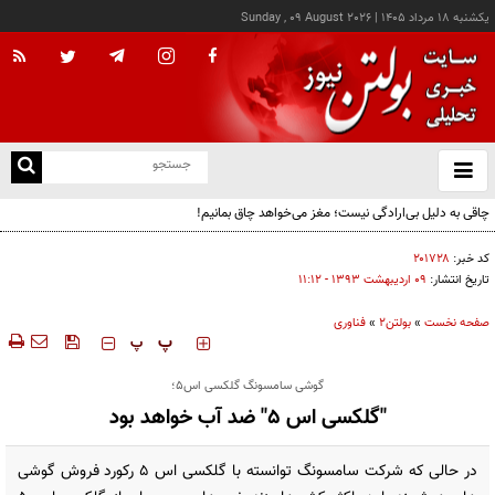
يکشنبه ۱۸ مرداد ۱۴۰۵
|
Sunday , 09 August 2026
از
و
ته
چاقی به دلیل بی‌ارادگی نیست؛ مغز می‌خواهد چاق بمانیم!
ن
نو
کد خبر:
۲۰۱۷۲۸
تاریخ انتشار:
۰۹ ارديبهشت ۱۳۹۳ - ۱۱:۱۲
صفحه نخست
»
بولتن2
»
فناوری
‍‍‍ پ
پ
گوشی سامسونگ گلکسی اس5؛
"گلکسی اس 5" ضد آب خواهد بود
در حالی که شرکت سامسونگ توانسته با گلکسی اس 5 رکورد فروش گوشی