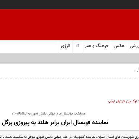
زشی
عکس
فرهنگ و هنر
IT
انرژی
 فارس صعود کرد
لیگ برتر فوتبال ایران
مسابقات فوتسال جام جهانی دانش آموزان- ایتالیا2014؛
نماینده فوتسال ایران برابر هلند به پیروزی پرگل 
 شهرستان های استان تهران، نماینده کشورمان در جام جهانی دانش آموزی موفق به شکست هلند با نتیجه 7 بر 3