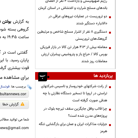
رژیم صهیونیستی و بازداشت ۴ نفر از اعضای
باندهای مسلح شرارت و اغتشاش در استان کرمان
دو تروریست در عملیات نیروهای عراقی در
به گزارش
بولتن ن
«الانبار» دستگیر شدند
دستگیری ۸ نفر از اشرار مسلح شاخص و مرتبطین
ساعت 19:45 به دیدار ارمنستان می رود.
گروهک‌های تروریستی
معامله بیش از ۴۱۳ هزار تن کالا در بازار فیزیکی
بورس کالا / حراج باز و پتروشیمی پیشران ارزش
معاملات روز شدند
قوت بیشتری گرف
پربازدید ها
برای مشاهده مطا
از رانت‌ شرکتهای خودروساز و تاسیس شرکتهای
برچسب ها:
فوتسال
تراستی در اروپا تا تسخیر دستگاه نظارتی با چه
هدفی صورت گرفته است
گزارش خطا
چرا قالب وافل جایگزین سقف تیرچه بلوک در
پروژه‌های مدرن شده است؟
شما می توانید مطالب 
جزئیات مذاکرات ایران و عمان برای بازگشایی تنگه
nnews@gmail.com
هرمز