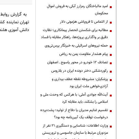
امید مالباختگان رمزارز آبکی به فروش اموال
محکومان
به گزارش روابط 
تهران نماینده کش
از التماس تا فروپاشی هژمونی دلار
دانش آموزی هلند را با نتیجه
مطالبه برای شکستن انحصار پیمانکاری؛ نظارت
دقیق بر واگذاری پروژه‌ها، راهکار مقابله با فساد
حمله نیروهای اسرائیلی به خبرنگار پرس‌تی‌وی
پیام هشدار مقاومت یمن به ریاض
تصادف ۱۲ خودرو در محور یاسوج ـ اصفهان
رکوردشکنی دختر دونده ایران در بلاروس
پزشکیان: مشروطه نقطه عطف بیداری و
آزادی‌خواهی ملت ایران بود
آیت‌الله جوادی آملی: با هرکس که وحدت ملی و
اسلامی را بشکند، باید مقابله کرد
تقسیم غنایم مدیران یا دفاع از تولید؛ پشت‌پرده
درخواست توقف یک آیین‌نامه چه بود؟
وزارت اطلاعات: شناسایی و دستگیری ۲۱ نفر از
مزدوران مرتبط با سازمان جاسوسی و تروریستی