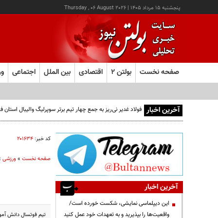
پنجشنبه ۱۵ مرداد ۱۴۰۵
|
Thursday , 06 August 2026
صفحه نخست
بولتن ۲
اقتصادی
بین الملل
اجتماعی
ور
آخرین اخبار
فولاد غدیر نی‌ریز به جمع چهار تیم برتر سوپرلیگ والیبال استان
کد خبر:
۲۰۱۶۳۴
صفحه نخست
»
ورزشی
»
آخرین اخبار
این دیپلماسی نمایشی، شکست خورده است/
واقعیت‌ها را بپذیرید و به تعهدات خود عمل کنید
تیم فوتسال دانش آموزی