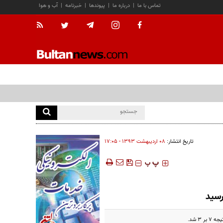
تماس با ما
|
درباره ما
|
پیوندها
|
خبرنامه
|
آب و هوا
تاریخ انتشار:
۰۸ ارديبهشت ۱۳۹۳ - ۱۷:۰۵
‍‍‍ پ
پ
رسید
 شد.