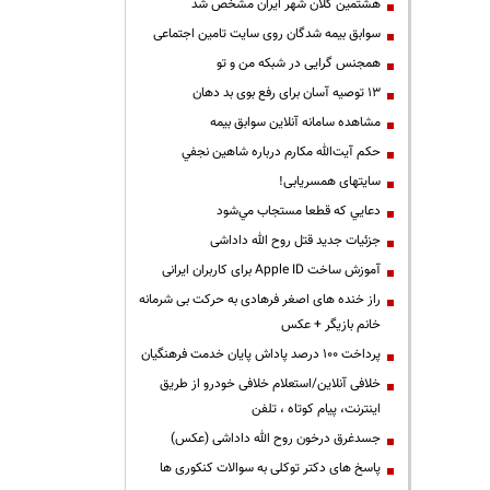
هشتمین کلان شهر ایران مشخص شد
سوابق بیمه شدگان روی سایت تامین اجتماعی
همجنس گرایی در شبکه من و تو
13 توصیه آسان برای رفع بوی بد دهان
مشاهده سامانه آنلاين سوابق بیمه
حكم آيت‌الله مكارم درباره شاهين نجفي
سایتهای همسریابی!
دعايي كه قطعا مستجاب مي‌شود
جزئیات جدید قتل روح الله داداشی
آموزش ساخت Apple ID برای کاربران ایرانی
راز خنده های اصغر فرهادی به حرکت بی شرمانه
خانم بازیگر + عکس
پرداخت ۱۰۰ درصد پاداش پایان خدمت فرهنگیان
خلافی آنلاین/استعلام خلافی خودرو از طریق
اینترنت، پیام کوتاه ، تلفن
جسدغرق درخون روح الله داداشی (عکس)
پاسخ های دکتر توکلی به سوالات کنکوری ها