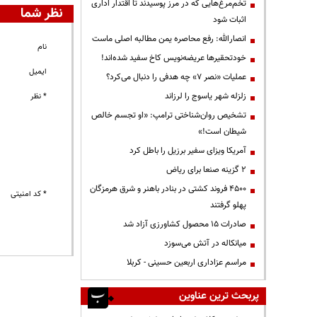
تخم‌مرغ‌هایی که در مرز پوسیدند تا اقتدار اداری
نظر شما
اثبات شود
انصارالله: رفع محاصره یمن مطالبه اصلی ماست
نام
خودتحقیرها عریضه‌نویس کاخ سفید شده‌اند!
ایمیل
عملیات «نصر ۷» چه هدفی را دنبال می‌کرد؟
زلزله شهر یاسوج را لرزاند
* نظر
تشخیص روان‌شناختی ترامپ: «او تجسم خالص
شیطان است!»
آمریکا ویزای سفیر برزیل را باطل کرد
۲ گزینه صنعا برای ریاض
۴۵۰۰ فروند کشتی در بنادر باهنر و شرق هرمزگان
* کد امنیتی
پهلو گرفتند
صادرات ۱۵ محصول کشاورزی آزاد شد
میانکاله در آتش می‌سوزد
مراسم عزاداری اربعین حسینی - کربلا
پربحث ترین عناوین