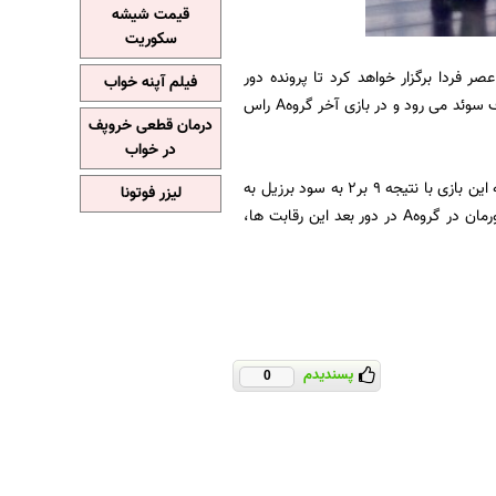
قیمت شیشه
سکوریت
ر فردا برگزار خواهد کرد تا پرونده دور
فیلم آپنه خواب
گروهی بسته شود. تیم دانش آموزی شهرستان های استان تهران فردا ابتدا در ساعت 11:30 به مصاف سوئد می رود و در بازی آخر گروهA راس
درمان قطعی خروپف
در خواب
گفتنی است در گروهB این رقابت ها نیز تیم های قدرتمند برزیل و ایتالیا به مصاف یکدیگر رفتند که این بازی با نتیجه 9 بر2 به سود برزیل به
لیزر فوتونا
پایان رسید. با این نتیجه احتمال رویارویی زودهنگام ایران و ایتالیا در صورت سرگروهی نماینده کشورمان در گروهA در دور بعد این رقابت ها،
پسندیدم
0